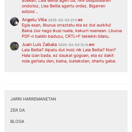
atalean, Laia Beitia ageri da, nire despistearen
ondorioz, Lisa Beitia agertu ordez. Bigarren
edizior...
Angelu Villa
2025-02-03 21:11
#9
Egia esan, liburua orraztatu eta ez dut aurkitu!
Baina ziur nago ikusi nuela, irakurri nuenean. Lburua
PDF-n baldin baduzu, CRTL+F teklekin bilatu.
Juan Luis Zabala
2025-02-03 12:14
#10
Laia Beitia? Aipatu dut inoiz nik Laia Beitia? Non?
Hala izan bada, ez daukat gogoan, eta ez dakit
nola gertatu den, baina, izatekotan, ohartu gabe.
JARRI HARREMANETAN
|
ZER DA
|
BLOGA