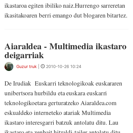
ikastaroa egiten ibiliko naiz.Hurrengo sarreretan
ikasitakoaren berri emango dut blogaren bitartez.
Aiaraldea - Multimedia ikastaro
deigarriak
Guzur truk
|
2010-10-26 10:24
De Irudiak Euskarri teknologikoak euskararen
unibertsora hurbildu eta euskara euskarri
teknologikoetara gerturatzeko Aiaraldea.com
eskualdeko interneteko atariak Multimedia
ikastaro interesgarri batzuk antolatu ditu. Lau
ikastaro eta zenbait hitzaldi-tailer antolatu ditu