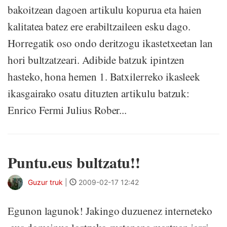
bakoitzean dagoen artikulu kopurua eta haien
kalitatea batez ere erabiltzaileen esku dago.
Horregatik oso ondo deritzogu ikastetxeetan lan
hori bultzatzeari. Adibide batzuk ipintzen
hasteko, hona hemen 1. Batxilerreko ikasleek
ikasgairako osatu dituzten artikulu batzuk:
Enrico Fermi Julius Rober...
Puntu.eus bultzatu!!
Guzur truk
|
2009-02-17 12:42
Egunon lagunok! Jakingo duzuenez interneteko