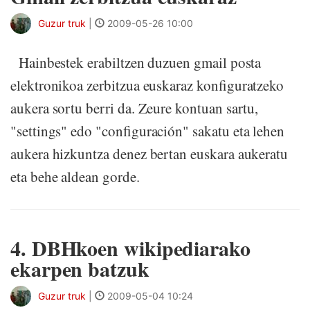
Guzur truk
|
2009-05-26 10:00
Hainbestek erabiltzen duzuen gmail posta
elektronikoa zerbitzua euskaraz konfiguratzeko
aukera sortu berri da. Zeure kontuan sartu,
"settings" edo "configuración" sakatu eta lehen
aukera hizkuntza denez bertan euskara aukeratu
eta behe aldean gorde.
4. DBHkoen wikipediarako
ekarpen batzuk
Guzur truk
|
2009-05-04 10:24