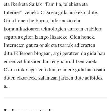
eta Ikerketa Sailak “Familia, telebista eta
Internet” izeneko CDa eta gida aurkeztu dute.
Gida honen helburua, informazio eta
komunikazioaren teknologien aurrean erabilera
segurua egitea izango litzateke. Gida honek,
Interneten gauza onak eta txarrak adierazten
ditu.IKTeroen blogean, argi geratzen da gida hau
eurentzat hutsaren hurrengoa iruditzen zaiela.
Oso kritiko agertzen dira, izan ere gida hau osatu
duten elkarteek, zalantzan jartzen dute adibidez
a...