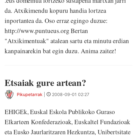
.eus domeinua lortzeko sustapena martxan jarri
da. Atxikimendu kopuru handia lortzea
inportantea da. Oso erraz egingo duzue:
http://www.puntueus.org Bertan
"Atxikimentuak" atalean sartu eta minutu erdian
kanpainarekin bat egin duzu. Anima zaitez!
Etsaiak gure artean?
Pikupetarrak
|
2008-09-01 02:27
EHIGEk, Euskal Eskola Publikoko Guraso
Elkarteen Konfederazioak, Euskaltel Fundazioak
eta Eusko Jaurlaritzaren Hezkuntza, Unibertsitate