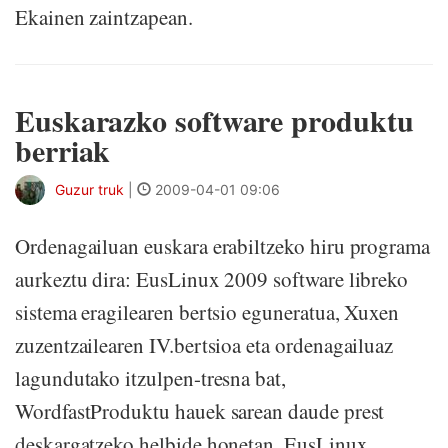
Ekainen zaintzapean.
Euskarazko software produktu
berriak
Guzur truk
|
2009-04-01 09:06
Ordenagailuan euskara erabiltzeko hiru programa
aurkeztu dira: EusLinux 2009 software libreko
sistema eragilearen bertsio eguneratua, Xuxen
zuzentzailearen IV.bertsioa eta ordenagailuaz
lagundutako itzulpen-tresna bat,
WordfastProduktu hauek sarean daude prest
deskargatzeko helbide honetan. EusLinux