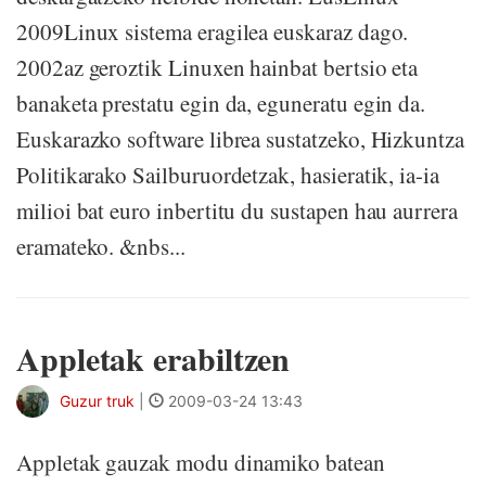
2009Linux sistema eragilea euskaraz dago.
2002az geroztik Linuxen hainbat bertsio eta
banaketa prestatu egin da, eguneratu egin da.
Euskarazko software librea sustatzeko, Hizkuntza
Politikarako Sailburuordetzak, hasieratik, ia-ia
milioi bat euro inbertitu du sustapen hau aurrera
eramateko. &nbs...
Appletak erabiltzen
Guzur truk
|
2009-03-24 13:43
Appletak gauzak modu dinamiko batean