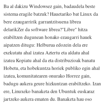
Ba al dakizu Windowsez gain, badaudela beste
sistema eragile batzuk? Hauetariko bat Linux da
bere ezaugarririk garrantzitsuena librea
delarikZer da software librea?"Libre" hitza
erabiltzen dugunean honako ezaugarri hauek
aipatzen ditugu: Helburua edozein dela ere
exekutatu ahal izatea Aztertu eta aldatu ahal
izatea Kopiatu ahal da eta distribuzioak banatu
Hobetu, eta hobekuntza horiek publiko egin ahal
izatea, komunitatearen onurako Horrez gain,
badugu aukera geure hizkuntzan erabiltzeko. Izan
ere, Linuxeko banaketa den Ubuntuk euskaraz
jartzeko aukera ematen du. Banaketa hau oso