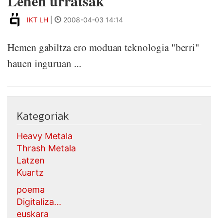
Lehen urratsak
IKT LH
|
2008-04-03 14:14
Hemen gabiltza ero moduan teknologia "berri"
hauen inguruan ...
Kategoriak
Heavy Metala
Thrash Metala
Latzen
Kuartz
poema
Digitaliza...
euskara