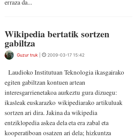
erraza da...
Wikipedia bertatik sortzen
gabiltza
Guzur truk
|
2009-03-17 15:42
Laudioko Institutuan Teknologia ikasgairako
egiten gabiltzan kontuen artean
interesgarrienetakoa aurkeztu gura dizuegu:
ikasleak euskarazko wikipediarako artikuluak
sortzen ari dira. Jakina da wikipedia
entziklopedia askea dela eta era zabal eta
kooperatiboan osatzen ari dela; hizkuntza