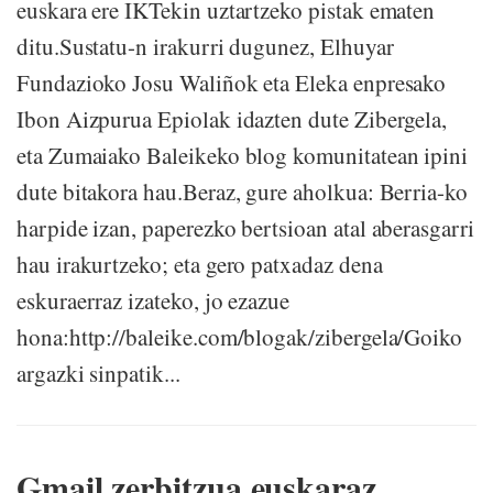
euskara ere IKTekin uztartzeko pistak ematen
ditu.Sustatu-n irakurri dugunez, Elhuyar
Fundazioko Josu Waliñok eta Eleka enpresako
Ibon Aizpurua Epiolak idazten dute Zibergela,
eta Zumaiako Baleikeko blog komunitatean ipini
dute bitakora hau.Beraz, gure aholkua: Berria-ko
harpide izan, paperezko bertsioan atal aberasgarri
hau irakurtzeko; eta gero patxadaz dena
eskuraerraz izateko, jo ezazue
hona:http://baleike.com/blogak/zibergela/Goiko
argazki sinpatik...
Gmail zerbitzua euskaraz