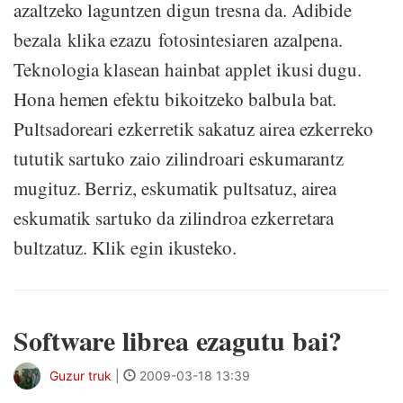
azaltzeko laguntzen digun tresna da. Adibide
bezala klika ezazu fotosintesiaren azalpena.
Teknologia klasean hainbat applet ikusi dugu.
Hona hemen efektu bikoitzeko balbula bat.
Pultsadoreari ezkerretik sakatuz airea ezkerreko
tututik sartuko zaio zilindroari eskumarantz
mugituz. Berriz, eskumatik pultsatuz, airea
eskumatik sartuko da zilindroa ezkerretara
bultzatuz. Klik egin ikusteko.
Software librea ezagutu bai?
Guzur truk
|
2009-03-18 13:39