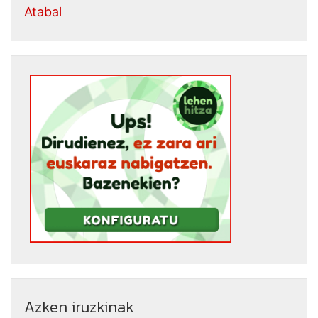
Atabal
Azken iruzkinak