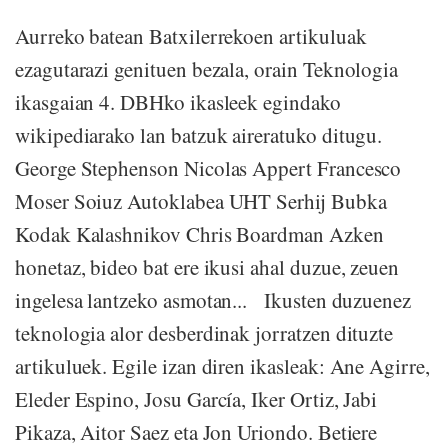
Aurreko batean Batxilerrekoen artikuluak
ezagutarazi genituen bezala, orain Teknologia
ikasgaian 4. DBHko ikasleek egindako
wikipediarako lan batzuk aireratuko ditugu.
George Stephenson Nicolas Appert Francesco
Moser Soiuz Autoklabea UHT Serhij Bubka
Kodak Kalashnikov Chris Boardman Azken
honetaz, bideo bat ere ikusi ahal duzue, zeuen
ingelesa lantzeko asmotan... Ikusten duzuenez
teknologia alor desberdinak jorratzen dituzte
artikuluek. Egile izan diren ikasleak: Ane Agirre,
Eleder Espino, Josu García, Iker Ortiz, Jabi
Pikaza, Aitor Saez eta Jon Uriondo. Betiere