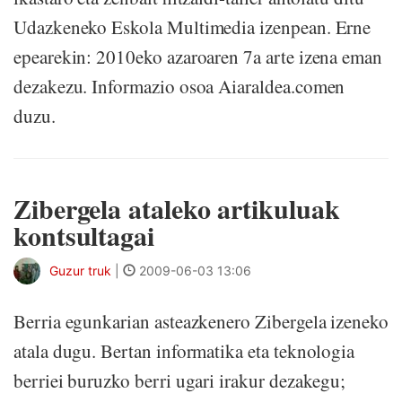
Udazkeneko Eskola Multimedia izenpean. Erne
epearekin: 2010eko azaroaren 7a arte izena eman
dezakezu. Informazio osoa Aiaraldea.comen
duzu.
Zibergela ataleko artikuluak
kontsultagai
Guzur truk
|
2009-06-03 13:06
Berria egunkarian asteazkenero Zibergela izeneko
atala dugu. Bertan informatika eta teknologia
berriei buruzko berri ugari irakur dezakegu;