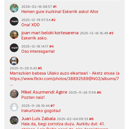
2026-02-16 08:57
#1
Hemen gure iruzkina! Eskerrik asko! Aitor
2025-12-19 07:54
#2
Ona! XDD
joan mari beloki kortexarena
2025-12-16 16:49
#3
Eskerrik asko.
2025-12-16 14:17
#4
Oso interesgarria!
2025-11-29 11:43
#5
Marrazkien babesa Uliako auzo elkarteari - Aketz etxea (argaz
https://www.flickr.com/photos/38892589@N02/albums/7217
...
Mikel Asurmendi Agirre
2025-11-26 11:59
#6
Pozten naiz!
2025-11-26 10:44
#7
Irakurtzeko gogotsu!
Juan Luis Zabala
2025-02-04 09:33
#8
Hala da, begi zorrotza duzu. Aurkitu dut: 41.