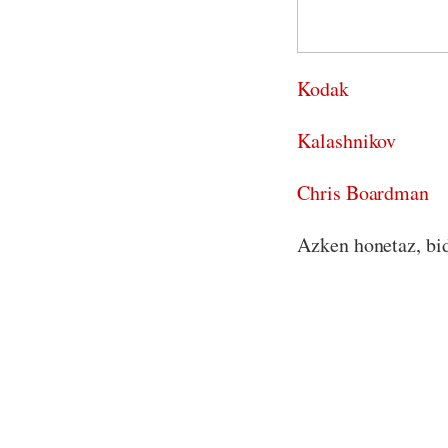
Kodak
Kalashnikov
Chris Boardman
Azken honetaz, bid