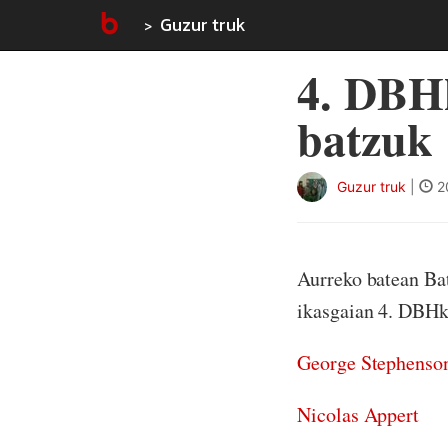
Guzur truk
4. DBH
batzuk
Guzur truk
|
2
Aurreko batean Bat
ikasgaian 4. DBHko
George Stephenso
Nicolas Appert