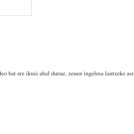
eo bat ere ikusi ahal duzue, zeuen ingelesa lantzeko as