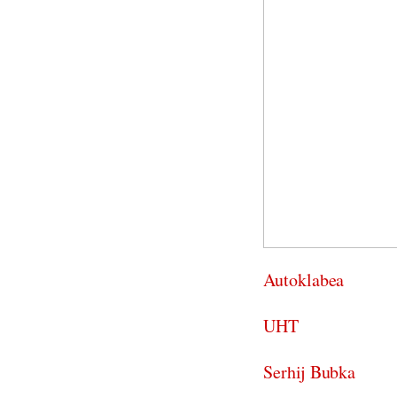
Autoklabea
UHT
Serhij Bubka