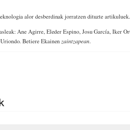
eknologia alor desberdinak jorratzen dituzte artikuluek
kasleak: Ane Agirre, Eleder Espino, Josu García, Iker Ort
n Uriondo. Betiere Ekainen
zaintzapean
.
k