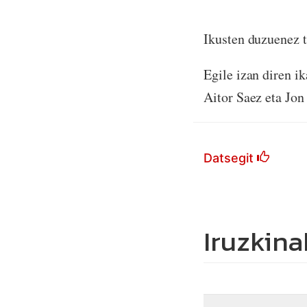
Ikusten duzuenez t
Egile izan diren i
Aitor Saez eta Jo
Datsegit
Iruzkina