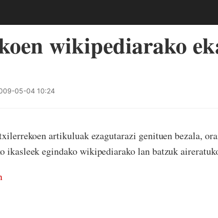
koen wikipediarako ek
009-05-04 10:24
xilerrekoen artikuluak ezagutarazi genituen bezala, or
 ikasleek egindako wikipediarako lan batzuk aireratuko
n