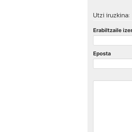
Utzi iruzkina:
Erabiltzaile ize
Eposta