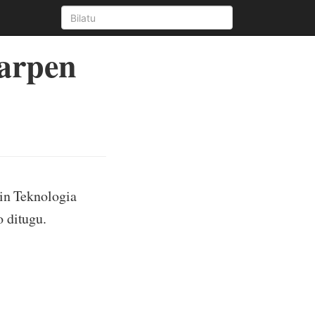
arpen
ain Teknologia
 ditugu.