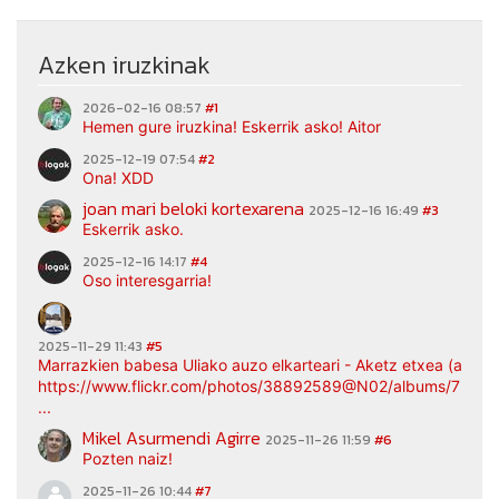
Azken iruzkinak
2026-02-16 08:57
#1
Hemen gure iruzkina! Eskerrik asko! Aitor
2025-12-19 07:54
#2
Ona! XDD
joan mari beloki kortexarena
2025-12-16 16:49
#3
Eskerrik asko.
2025-12-16 14:17
#4
Oso interesgarria!
2025-11-29 11:43
#5
Marrazkien babesa Uliako auzo elkarteari - Aketz etxea (argaz
https://www.flickr.com/photos/38892589@N02/albums/7217
...
Mikel Asurmendi Agirre
2025-11-26 11:59
#6
Pozten naiz!
2025-11-26 10:44
#7