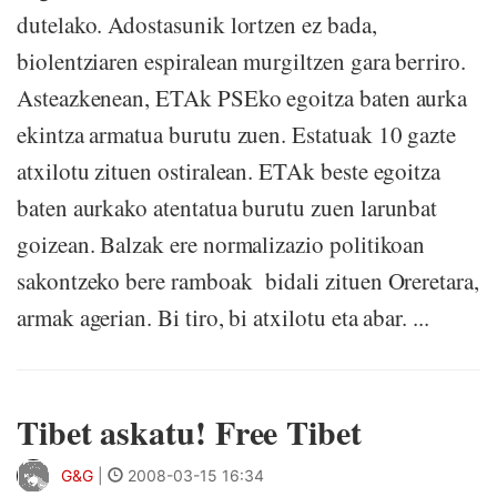
dutelako. Adostasunik lortzen ez bada,
biolentziaren espiralean murgiltzen gara berriro.
Asteazkenean, ETAk PSEko egoitza baten aurka
ekintza armatua burutu zuen. Estatuak 10 gazte
atxilotu zituen ostiralean. ETAk beste egoitza
baten aurkako atentatua burutu zuen larunbat
goizean. Balzak ere normalizazio politikoan
sakontzeko bere ramboak bidali zituen Oreretara,
armak agerian. Bi tiro, bi atxilotu eta abar. ...
Tibet askatu! Free Tibet
G&G
|
2008-03-15 16:34