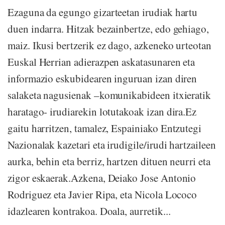
Ezaguna da egungo gizarteetan irudiak hartu
duen indarra. Hitzak bezainbertze, edo gehiago,
maiz. Ikusi bertzerik ez dago, azkeneko urteotan
Euskal Herrian adierazpen askatasunaren eta
informazio eskubidearen inguruan izan diren
salaketa nagusienak –komunikabideen itxieratik
haratago- irudiarekin lotutakoak izan dira.Ez
gaitu harritzen, tamalez, Espainiako Entzutegi
Nazionalak kazetari eta irudigile/irudi hartzaileen
aurka, behin eta berriz, hartzen dituen neurri eta
zigor eskaerak.Azkena, Deiako Jose Antonio
Rodriguez eta Javier Ripa, eta Nicola Lococo
idazlearen kontrakoa. Doala, aurretik...