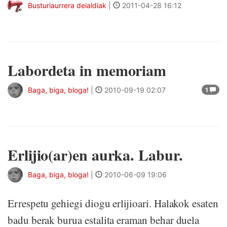
Busturiaurrera deialdiak
|
2011-04-28 16:12
Labordeta in memoriam
Baga, biga, bloga!
|
2010-09-19 02:07
1
Erlijio(ar)en aurka. Labur.
Baga, biga, bloga!
|
2010-06-09 19:06
Errespetu gehiegi diogu erlijioari. Halakok esaten
badu berak burua estalita eraman behar duela