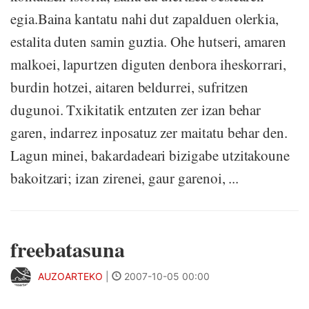
egia.Baina kantatu nahi dut zapalduen olerkia,
estalita duten samin guztia. Ohe hutseri, amaren
malkoei, lapurtzen diguten denbora iheskorrari,
burdin hotzei, aitaren beldurrei, sufritzen
dugunoi. Txikitatik entzuten zer izan behar
garen, indarrez inposatuz zer maitatu behar den.
Lagun minei, bakardadeari bizigabe utzitakoune
bakoitzari; izan zirenei, gaur garenoi, ...
freebatasuna
AUZOARTEKO
|
2007-10-05 00:00