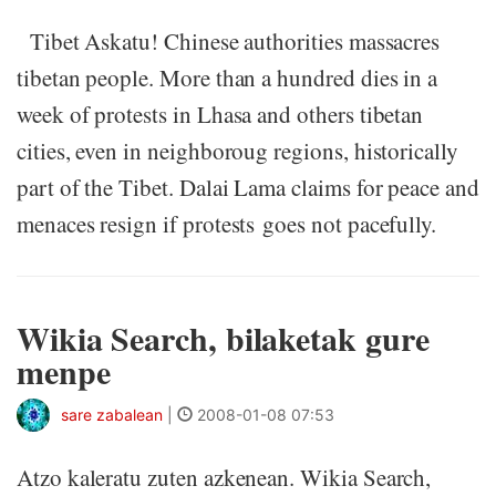
Tibet Askatu! Chinese authorities massacres
tibetan people. More than a hundred dies in a
week of protests in Lhasa and others tibetan
cities, even in neighboroug regions, historically
part of the Tibet. Dalai Lama claims for peace and
menaces resign if protests goes not pacefully.
Wikia Search, bilaketak gure
menpe
sare zabalean
|
2008-01-08 07:53
Atzo kaleratu zuten azkenean. Wikia Search,