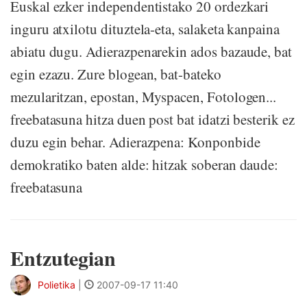
Euskal ezker independentistako 20 ordezkari
inguru atxilotu dituztela-eta, salaketa kanpaina
abiatu dugu. Adierazpenarekin ados bazaude, bat
egin ezazu. Zure blogean, bat-bateko
mezularitzan, epostan, Myspacen, Fotologen...
freebatasuna hitza duen post bat idatzi besterik ez
duzu egin behar. Adierazpena: Konponbide
demokratiko baten alde: hitzak soberan daude:
freebatasuna
Entzutegian
Polietika
|
2007-09-17 11:40