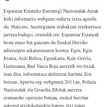
Espainiar Estatuko Entzutegi Nazionalak Ateak
Ireki informazio webgune nafarra ixtea agindu
du. Hala ere, Auzitegiaren erabakiari errekurtsoa
jartzea badago, oraindik ere. Espainiar Estatuak
beste eraso bat gauzatu du Euskal Herriko
adierazpen askatasunaren kontra. Egin, Egin
Irratia, Ardi Beltza, Egunkaria, Kale Gorria,
Gaztesarea, Red Vasca Roja aurretik ere itxiak
izan dira, informatzea delitutzat hartuta. Era
berean, Apurtu.org webgunea 2011an, Polizia
Nazionalak eta Goardia Zibilak aurrera
eramaniko operazio batean, euskal herritar
askoren atxiloketarekin batera, itxi zuten