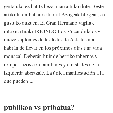
gertatuko ez balitz bezala jarraituko dute. Beste
artikulu on bat aurkitu dut Azogeak blogean, ea
gustuko duzuen. El Gran Hermano vigila e
intoxica Iñaki IRIONDO Los 75 candidatos y
nueve suplentes de las listas de Askatasuna
habrán de llevar en los próximos días una vida
monacal. Deberán huir de herriko tabernas y
romper lazos con familiares y amistades de la
izquierda abertzale. La única manifestación a la
que pueden ...
publikoa vs pribatua?