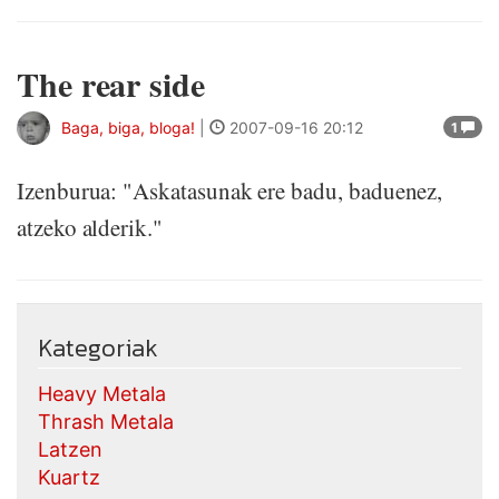
The rear side
Baga, biga, bloga!
|
2007-09-16 20:12
1
Izenburua: "Askatasunak ere badu, baduenez,
atzeko alderik."
Kategoriak
Heavy Metala
Thrash Metala
Latzen
Kuartz