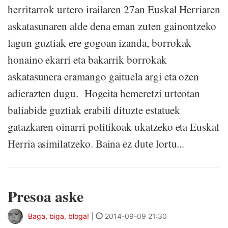
herritarrok urtero irailaren 27an Euskal Herriaren
askatasunaren alde dena eman zuten gainontzeko
lagun guztiak ere gogoan izanda, borrokak
honaino ekarri eta bakarrik borrokak
askatasunera eramango gaituela argi eta ozen
adierazten dugu. Hogeita hemeretzi urteotan
baliabide guztiak erabili dituzte estatuek
gatazkaren oinarri politikoak ukatzeko eta Euskal
Herria asimilatzeko. Baina ez dute lortu...
Presoa aske
Baga, biga, bloga!
|
2014-09-09 21:30