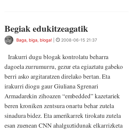
Begiak edukitzeagatik
Baga, biga, bloga!
|
2008-06-15 21:37
Irakurri dugu blogak kontrolatu beharra
dagoela zurrumurru, gezur eta egiaztatu gabeko
berri asko argitaratzen direlako bertan. Eta
irakurri diogu gaur Giuliana Sgrenari
Armadarekin zihoazen “embedded” kazetariek
beren kroniken zentsura onartu behar zutela
sinadura bidez. Eta amerikarrek tirokatu zutela
esan zuenean CNN ahalguztidunak elkarrizketa