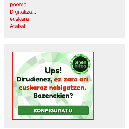
poema
Digitaliza...
euskara
Atabal