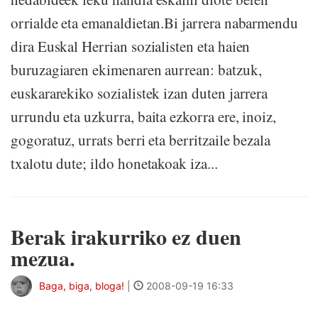
orrialde eta emanaldietan.Bi jarrera nabarmendu
dira Euskal Herrian sozialisten eta haien
buruzagiaren ekimenaren aurrean: batzuk,
euskararekiko sozialistek izan duten jarrera
urrundu eta uzkurra, baita ezkorra ere, inoiz,
gogoratuz, urrats berri eta berritzaile bezala
txalotu dute; ildo honetakoak iza...
Berak irakurriko ez duen
mezua.
Baga, biga, bloga!
|
2008-09-19 16:33