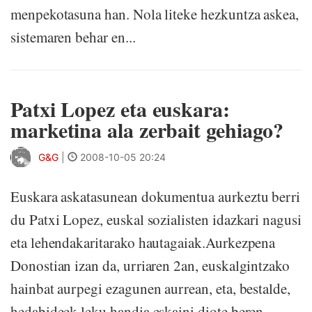
menpekotasuna han. Nola liteke hezkuntza askea,
sistemaren behar en...
Patxi Lopez eta euskara:
marketina ala zerbait gehiago?
G&G
|
2008-10-05 20:24
Euskara askatasunean dokumentua aurkeztu berri
du Patxi Lopez, euskal sozialisten idazkari nagusi
eta lehendakaritarako hautagaiak.Aurkezpena
Donostian izan da, urriaren 2an, euskalgintzako
hainbat aurpegi ezagunen aurrean, eta, bestalde,
hedabideek leku handia eskaini diote beren