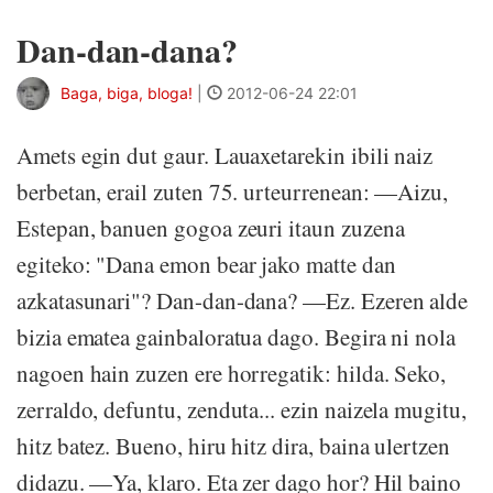
Dan-dan-dana?
Baga, biga, bloga!
|
2012-06-24 22:01
Amets egin dut gaur. Lauaxetarekin ibili naiz
berbetan, erail zuten 75. urteurrenean: —Aizu,
Estepan, banuen gogoa zeuri itaun zuzena
egiteko: "Dana emon bear jako matte dan
azkatasunari"? Dan-dan-dana? —Ez. Ezeren alde
bizia ematea gainbaloratua dago. Begira ni nola
nagoen hain zuzen ere horregatik: hilda. Seko,
zerraldo, defuntu, zenduta... ezin naizela mugitu,
hitz batez. Bueno, hiru hitz dira, baina ulertzen
didazu. —Ya, klaro. Eta zer dago hor? Hil baino