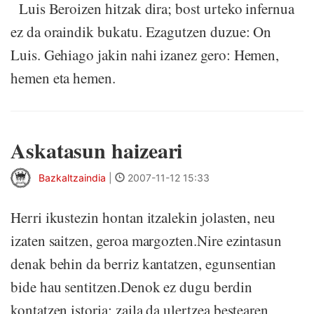
Luis Beroizen hitzak dira; bost urteko infernua
ez da oraindik bukatu. Ezagutzen duzue: On
Luis. Gehiago jakin nahi izanez gero: Hemen,
hemen eta hemen.
Askatasun haizeari
Bazkaltzaindia
|
2007-11-12 15:33
Herri ikustezin hontan itzalekin jolasten, neu
izaten saitzen, geroa margozten.Nire ezintasun
denak behin da berriz kantatzen, egunsentian
bide hau sentitzen.Denok ez dugu berdin
kontatzen istoria; zaila da ulertzea bestearen