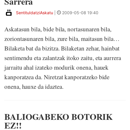
Sarrera
SentituIdatziAskatu
|
2009-05-08 19:40
Askatasun bila, bide bila, nortasunaren bila,
zoriontasunaren bila, zure bila, maitasun bila…
Bilaketa bat da bizitza. Bilaketan zehar, hainbat
sentimendu eta zalantzak itoko zaitu, eta aurrera
jarraitu ahal izateko modurik onena, hauek
kanporatzea da. Niretzat kanporatzeko bide
onena, hauxe da idaztea.
BALIOGABEKO BOTORIK
EZ!!