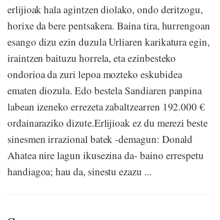
erlijioak hala agintzen diolako, ondo deritzogu,
horixe da bere pentsakera. Baina tira, hurrengoan
esango dizu ezin duzula Urliaren karikatura egin,
iraintzen baituzu horrela, eta ezinbesteko
ondorioa da zuri lepoa mozteko eskubidea
ematen diozula. Edo bestela Sandiaren panpina
labean izeneko errezeta zabaltzearren 192.000 €
ordainaraziko dizute.Erlijioak ez du merezi beste
sinesmen irrazional batek -demagun: Donald
Ahatea nire lagun ikusezina da- baino errespetu
handiagoa; hau da, sinestu ezazu ...