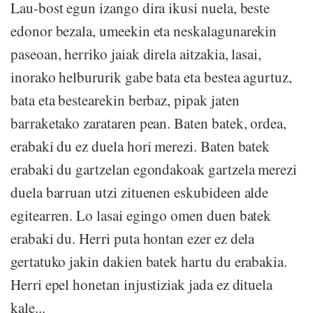
Lau-bost egun izango dira ikusi nuela, beste
edonor bezala, umeekin eta neskalagunarekin
paseoan, herriko jaiak direla aitzakia, lasai,
inorako helbururik gabe bata eta bestea agurtuz,
bata eta bestearekin berbaz, pipak jaten
barraketako zarataren pean. Baten batek, ordea,
erabaki du ez duela hori merezi. Baten batek
erabaki du gartzelan egondakoak gartzela merezi
duela barruan utzi zituenen eskubideen alde
egitearren. Lo lasai egingo omen duen batek
erabaki du. Herri puta hontan ezer ez dela
gertatuko jakin dakien batek hartu du erabakia.
Herri epel honetan injustiziak jada ez dituela
kale...