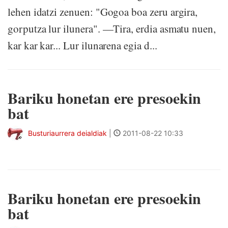
lehen idatzi zenuen: "Gogoa boa zeru argira,
gorputza lur ilunera". —Tira, erdia asmatu nuen,
kar kar kar... Lur ilunarena egia d...
Bariku honetan ere presoekin
bat
Busturiaurrera deialdiak
|
2011-08-22 10:33
Bariku honetan ere presoekin
bat