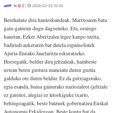
N @ Z
|
2009-02-23 10:30
Berehalaxe dira hauteskundeak. Martxoaren bata
gain-gainean dugu dagoeneko. Eta, oraingo
hauetan, Ezker Abertzalea legez kanpo utzita,
badirudi aukeraren bat dutela espainolistek
Ajuria-Eneako Jaurlaritza eskuratzeko.
Horregatik, beldur dira jeltzaleak, hainbeste
urtean beren gustura maneiatu duten guztia
galduko ote duten beldur. Ez da gutxiagorako,
egia esanda, baina gainerako naziozaleoi (jeltzale
ez garenoi, alegia) ez letorkiguke txarto,
behingoagatik, beste batzuek gobernatzea Euskal
Autonomia Erkidegoan. Beste kontu bat da