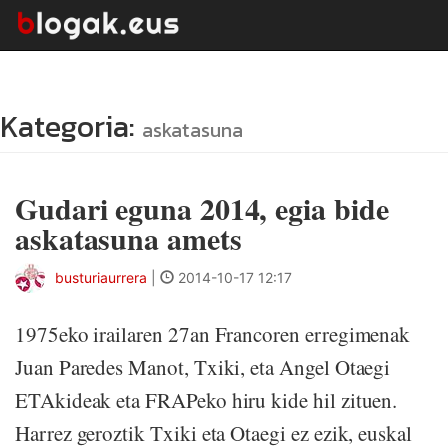
Kategoria:
askatasuna
Gudari eguna 2014, egia bide
askatasuna amets
busturiaurrera
|
2014-10-17 12:17
1975eko irailaren 27an Francoren erregimenak
Juan Paredes Manot, Txiki, eta Angel Otaegi
ETAkideak eta FRAPeko hiru kide hil zituen.
Harrez geroztik Txiki eta Otaegi ez ezik, euskal