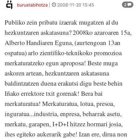
buruatabihotza
|
2008-11-20 15:45
2
Publiko zein pribatu izaerak mugatzen al du
hezkuntzaren askatasuna? 2008ko azaroaren 15a,
Alberto Handiaren Eguna, (aurtengoan 13an
ospatua) arlo zientifiko-teknikoko promozioa
merkaturatzeko egun aproposa! Beste muga
askoren artean, hezkuntzaren askatasuna
baldintzatzen duena erakutsi digu beste behin
Iñako errektore txit gorenak! Bera bai
merkaturatua! Merkaturatua, lotua, presoa,
inguratua...industria, enpresa, beharrak asetu,
merkatu, garapen, I+D+I hitzez hormari josia,
ihes egiteko aukerarik gabe! Izan ere, dirua non