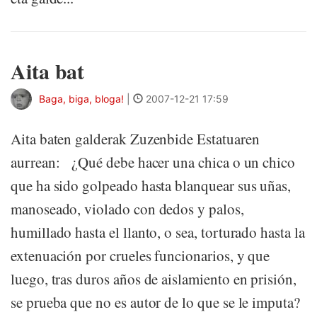
Aita bat
Baga, biga, bloga!
|
2007-12-21 17:59
Aita baten galderak Zuzenbide Estatuaren
aurrean: ¿Qué debe hacer una chica o un chico
que ha sido golpeado hasta blanquear sus uñas,
manoseado, violado con dedos y palos,
humillado hasta el llanto, o sea, torturado hasta la
extenuación por crueles funcionarios, y que
luego, tras duros años de aislamiento en prisión,
se prueba que no es autor de lo que se le imputa?