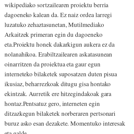
wikipediako sortzailearen proiektu berria
dagoeneko kalean da. Ez naiz ordea larregi
luzatuko zehaztasunetan, Mutilmediako
Arkaitzek primeran egin du dagoeneko
eta.Proiektu honek dakarkigun aukera ez da
nolanahikoa. Erabiltzailearen askatasunean
oinarritzen da proiektua eta gaur egun
interneteko bilaketek suposatzen duten pisua
ikusiaz, beharrezkoak ditugu gisa hontako
ekintzak. Aurretik ere hitzegindakoak gara
hontaz.Pentsatuz gero, interneten egin
ditzazkegun bilaketek norberaren pertsonari
buruz asko esan dezakete. Momentuko interesak
eta galde...