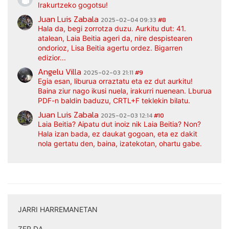
Irakurtzeko gogotsu!
Juan Luis Zabala
2025-02-04 09:33
#8
Hala da, begi zorrotza duzu. Aurkitu dut: 41.
atalean, Laia Beitia ageri da, nire despistearen
ondorioz, Lisa Beitia agertu ordez. Bigarren
edizior...
Angelu Villa
2025-02-03 21:11
#9
Egia esan, liburua orraztatu eta ez dut aurkitu!
Baina ziur nago ikusi nuela, irakurri nuenean. Lburua
PDF-n baldin baduzu, CRTL+F teklekin bilatu.
Juan Luis Zabala
2025-02-03 12:14
#10
Laia Beitia? Aipatu dut inoiz nik Laia Beitia? Non?
Hala izan bada, ez daukat gogoan, eta ez dakit
nola gertatu den, baina, izatekotan, ohartu gabe.
JARRI HARREMANETAN
|
ZER DA