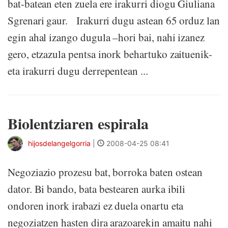
bat-batean eten zuela ere irakurri diogu Giuliana
Sgrenari gaur. Irakurri dugu astean 65 orduz lan
egin ahal izango dugula –hori bai, nahi izanez
gero, etzazula pentsa inork behartuko zaituenik-
eta irakurri dugu derrepentean ...
Biolentziaren espirala
hijosdelangelgorria
|
2008-04-25 08:41
Negoziazio prozesu bat, borroka baten ostean
dator. Bi bando, bata bestearen aurka ibili
ondoren inork irabazi ez duela onartu eta
negoziatzen hasten dira arazoarekin amaitu nahi