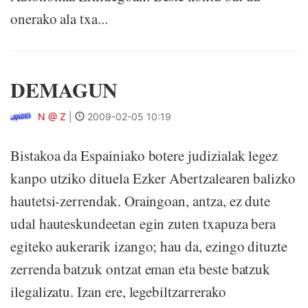
onerako ala txa...
DEMAGUN
N @ Z
|
2009-02-05 10:19
Bistakoa da Espainiako botere judizialak legez
kanpo utziko dituela Ezker Abertzalearen balizko
hautetsi-zerrendak. Oraingoan, antza, ez dute
udal hauteskundeetan egin zuten txapuza bera
egiteko aukerarik izango; hau da, ezingo dituzte
zerrenda batzuk ontzat eman eta beste batzuk
ilegalizatu. Izan ere, legebiltzarrerako