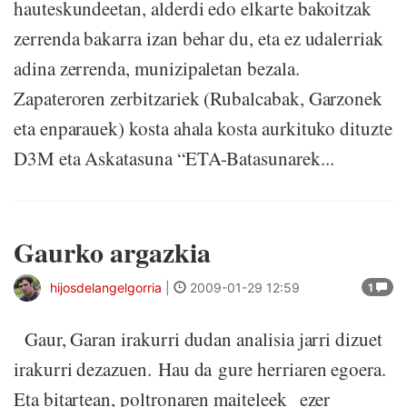
hauteskundeetan, alderdi edo elkarte bakoitzak
zerrenda bakarra izan behar du, eta ez udalerriak
adina zerrenda, munizipaletan bezala.
Zapateroren zerbitzariek (Rubalcabak, Garzonek
eta enparauek) kosta ahala kosta aurkituko dituzte
D3M eta Askatasuna “ETA-Batasunarek...
Gaurko argazkia
hijosdelangelgorria
|
2009-01-29 12:59
1
Gaur, Garan irakurri dudan analisia jarri dizuet
irakurri dezazuen. Hau da gure herriaren egoera.
Eta bitartean, poltronaren maiteleek ezer