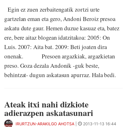
Egin ez zuen zerbaitengatik zortzi urte
gartzelan eman eta gero, Andoni Beroiz presoa
askatu dute gaur. Hemen duzue kasuaz eta, batez
ere, bere aitaz blogean idatzitakoa: 2005: On
Luis. 2007: Aita bat. 2009: Beti joaten dira
onenak. Presoen argazkiak, argazkietan
preso. Goza dezala Andonik -guk beste,
behintzat- dugun askatasun apurraz. Hala bedi.
Ateak itxi nahi dizkiote
adierazpen askatasunari
IRURTZUN-ARAKILGO AHOTSA
|
2013-11-13 16:44