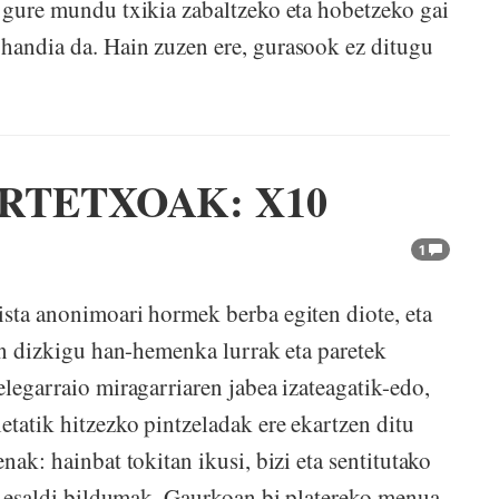
, gure mundu txikia zabaltzeko eta hobetzeko gai
handia da. Hain zuzen ere, gurasook ez ditugu
RTETXOAK: X10
1
ista anonimoari hormek berba egiten diote, eta
zen dizkigu han-hemenka lurrak eta paretek
elegarraio miragarriaren jabea izateagatik-edo,
etatik hitzezko pintzeladak ere ekartzen ditu
nak: hainbat tokitan ikusi, bizi eta sentitutako
ta esaldi bildumak. Gaurkoan bi platereko menua