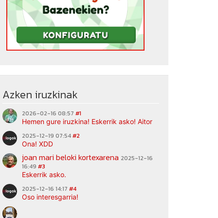
Azken iruzkinak
2026-02-16 08:57
#1
Hemen gure iruzkina! Eskerrik asko! Aitor
2025-12-19 07:54
#2
Ona! XDD
joan mari beloki kortexarena
2025-12-16
16:49
#3
Eskerrik asko.
2025-12-16 14:17
#4
Oso interesgarria!