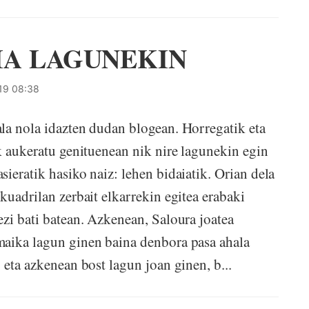
IA LAGUNEKIN
19 08:38
la nola idazten dudan blogean. Horregatik eta
 aukeratu genituenean nik nire lagunekin egin
ieratik hasiko naiz: lehen bidaiatik. Orian dela
kuadrilan zerbait elkarrekin egitea erabaki
ezi bati batean. Azkenean, Saloura joatea
maika lagun ginen baina denbora pasa ahala
 eta azkenean bost lagun joan ginen, b...