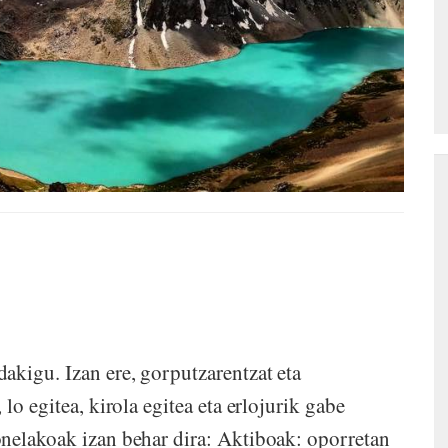
akigu. Izan ere, gorputzarentzat eta
lo egitea, kirola egitea eta erlojurik gabe
onelakoak izan behar dira: Aktiboak: oporretan