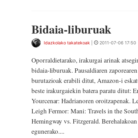
Bidaia-liburuak
Idazkolako takatekoak
|
2011-07-06 17:50
Oporraldietarako, irakurgai arinak atsegi
bidaia-liburuak. Pausaldiaren zaporearen 
burutazioak erabili ditut, Amazon-i eska
beste irakurgaiekin batera paratu ditut:
Yourcenar: Hadrianoren oroitzapenak. Le
Leigh Fermor: Mani: Travels in the Sout
Hemingway vs. Fitzgerald. Berehalakoan k
egunerako....