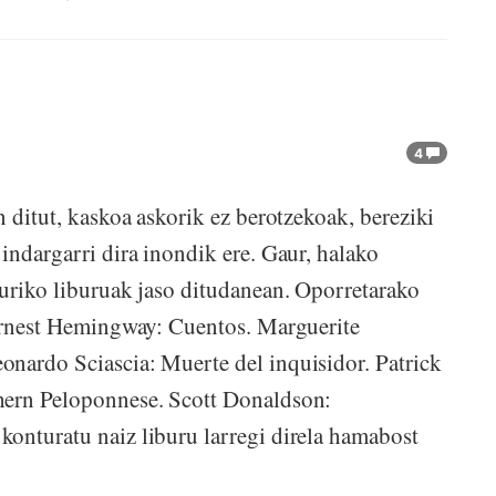
4
n ditut, kaskoa askorik ez berotzekoak, bereziki
indargarri dira inondik ere. Gaur, halako
turiko liburuak jaso ditudanean. Oporretarako
 Ernest Hemingway: Cuentos. Marguerite
onardo Sciascia: Muerte del inquisidor. Patrick
hern Peloponnese. Scott Donaldson:
onturatu naiz liburu larregi direla hamabost