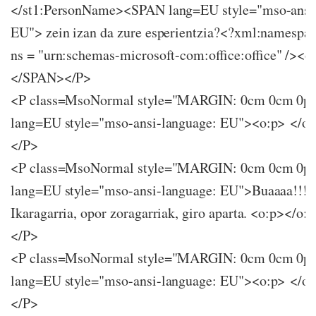
</st1:PersonName><SPAN lang=EU style="mso-ansi-
EU"> zein izan da zure esperientzia?<?xml:namespace
ns = "urn:schemas-microsoft-com:office:office" /><o
</SPAN></P>
<P class=MsoNormal style="MARGIN: 0cm 0cm 0p
lang=EU style="mso-ansi-language: EU"><o:p> </
</P>
<P class=MsoNormal style="MARGIN: 0cm 0cm 0p
lang=EU style="mso-ansi-language: EU">Buaaaa!!!!
Ikaragarria, opor zoragarriak, giro aparta. <o:p></
</P>
<P class=MsoNormal style="MARGIN: 0cm 0cm 0p
lang=EU style="mso-ansi-language: EU"><o:p> </
</P>