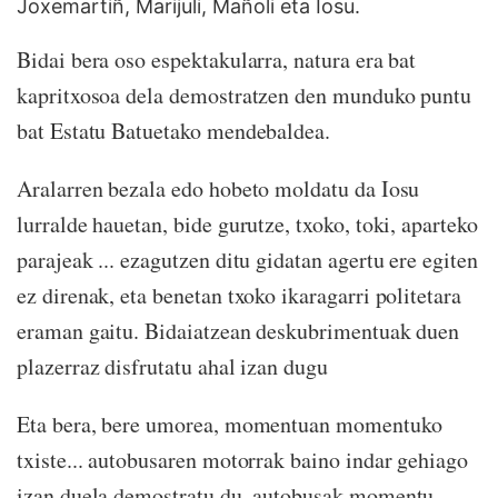
Joxemartiñ, Marijuli, Mañoli eta Iosu.
Bidai bera oso espektakularra, natura era bat
kapritxosoa dela demostratzen den munduko puntu
bat Estatu Batuetako mendebaldea.
Aralarren bezala edo hobeto moldatu da Iosu
lurralde hauetan, bide gurutze, txoko, toki, aparteko
parajeak ... ezagutzen ditu gidatan agertu ere egiten
ez direnak, eta benetan txoko ikaragarri politetara
eraman gaitu. Bidaiatzean deskubrimentuak duen
plazerraz disfrutatu ahal izan dugu
Eta bera, bere umorea, momentuan momentuko
txiste... autobusaren motorrak baino indar gehiago
izan duela demostratu du, autobusak momentu