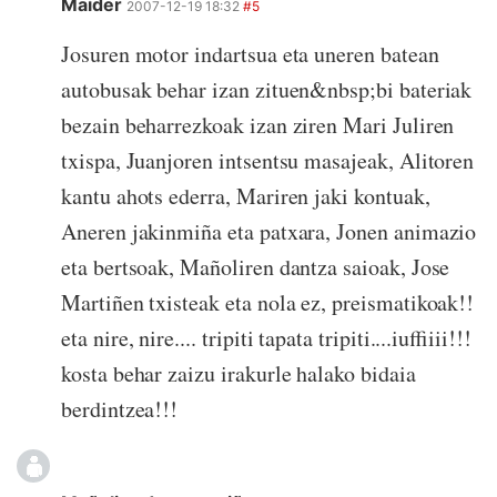
Maider
2007-12-19 18:32
#5
Josuren motor indartsua eta uneren batean
autobusak behar izan zituen&nbsp;bi bateriak
bezain beharrezkoak izan ziren Mari Juliren
txispa, Juanjoren intsentsu masajeak, Alitoren
kantu ahots ederra, Mariren jaki kontuak,
Aneren jakinmiña eta patxara, Jonen animazio
eta bertsoak, Mañoliren dantza saioak, Jose
Martiñen txisteak eta nola ez, preismatikoak!!
eta nire, nire.... tripiti tapata tripiti....iuffiiii!!!
kosta behar zaizu irakurle halako bidaia
berdintzea!!!