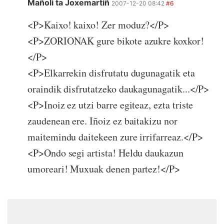
Mañoli ta Joxemartiñ
2007-12-20 08:42
#6
<P>Kaixo! kaixo! Zer moduz?</P>
<P>ZORIONAK gure bikote azukre koxkor!
</P>
<P>Elkarrekin disfrutatu dugunagatik eta
oraindik disfrutatzeko daukagunagatik...</P>
<P>Inoiz ez utzi barre egiteaz, ezta triste
zaudenean ere. Iñoiz ez baitakizu nor
maitemindu daitekeen zure irrifarreaz.</P>
<P>Ondo segi artista! Heldu daukazun
umoreari! Muxuak denen partez!</P>