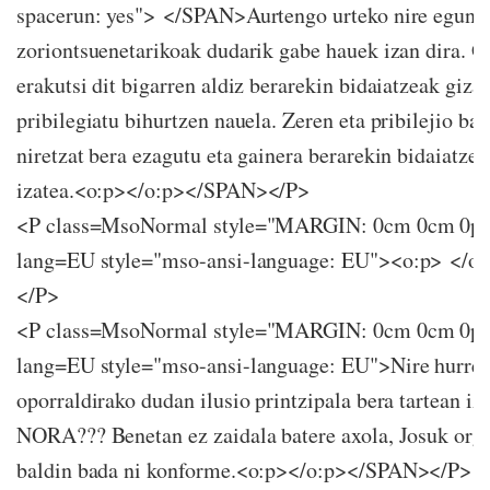
spacerun: yes"> </SPAN>Aurtengo urteko nire eguni
zoriontsuenetarikoak dudarik gabe hauek izan dira. G
erakutsi dit bigarren aldiz berarekin bidaiatzeak giz
pribilegiatu bihurtzen nauela. Zeren eta pribilejio bat
niretzat bera ezagutu eta gainera berarekin bidaiatze
izatea.<o:p></o:p></SPAN></P>
<P class=MsoNormal style="MARGIN: 0cm 0cm 0p
lang=EU style="mso-ansi-language: EU"><o:p> </
</P>
<P class=MsoNormal style="MARGIN: 0cm 0cm 0p
lang=EU style="mso-ansi-language: EU">Nire hurre
oporraldirako dudan ilusio printzipala bera tartean iza
NORA??? Benetan ez zaidala batere axola, Josuk org
baldin bada ni konforme.<o:p></o:p></SPAN></P>