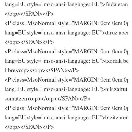
lang=EU style="mso-ansi-language: EU">Bidaietan e
</o:p></SPAN></P>
<P class=MsoNormal style="MARGIN: 0cm 0cm 0p
lang=EU style="mso-ansi-language: EU">diruz aber
</o:p></SPAN></P>
<P class=MsoNormal style="MARGIN: 0cm 0cm 0p
lang=EU style="mso-ansi-language: EU">txoriak bez
libre<o:p></o:p></SPAN></P>
<P class=MsoNormal style="MARGIN: 0cm 0cm 0p
lang=EU style="mso-ansi-language: EU">nik zaitut
somatzen<o:p></o:p></SPAN></P>
<P class=MsoNormal style="MARGIN: 0cm 0cm 0p
lang=EU style="mso-ansi-language: EU">bizitzaren 
</o:p></SPAN></P>