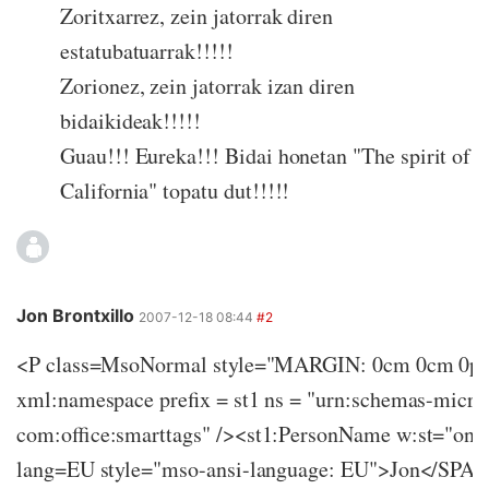
Zoritxarrez, zein jatorrak diren
estatubatuarrak!!!!!
Zorionez, zein jatorrak izan diren
bidaikideak!!!!!
Guau!!! Eureka!!! Bidai honetan "The spirit of
California" topatu dut!!!!!
Jon Brontxillo
2007-12-18 08:44
#2
<P class=MsoNormal style="MARGIN: 0cm 0cm 0pt
xml:namespace prefix = st1 ns = "urn:schemas-micro
com:office:smarttags" /><st1:PersonName w:st="o
lang=EU style="mso-ansi-language: EU">Jon</SPA