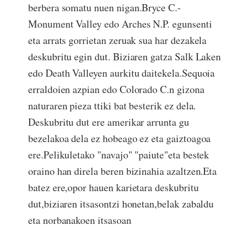
berbera somatu nuen nigan.Bryce C.-
Monument Valley edo Arches N.P. egunsenti
eta arrats gorrietan zeruak sua har dezakela
deskubritu egin dut. Biziaren gatza Salk Laken
edo Death Valleyen aurkitu daitekela.Sequoia
erraldoien azpian edo Colorado C.n gizona
naturaren pieza ttiki bat besterik ez dela.
Deskubritu dut ere amerikar arrunta gu
bezelakoa dela ez hobeago ez eta gaiztoagoa
ere.Pelikuletako "navajo" "paiute"eta bestek
oraino han direla beren bizinahia azaltzen.Eta
batez ere,opor hauen karietara deskubritu
dut,biziaren itsasontzi honetan,belak zabaldu
eta norbanakoen itsasoan