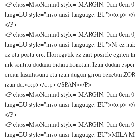
<P class=MsoNormal style="MARGIN: 0cm 0cm 0p
lang=EU style="mso-ansi-language: EU"><o:p> </
</P>
<P class=MsoNormal style="MARGIN: 0cm 0cm 0p
lang=EU style="mso-ansi-language: EU">Ni ez naiz b
ez eta poeta ere. Horregatik ez zait posible egiten hit
nik sentitu dudana bidaia honetan. Izan dudan esperi
didan lasaitasuna eta izan dugun giroa benetan Z
izan da.<o:p></o:p></SPAN></P>
<P class=MsoNormal style="MARGIN: 0cm 0cm 0p
lang=EU style="mso-ansi-language: EU"><o:p> </
</P>
<P class=MsoNormal style="MARGIN: 0cm 0cm 0p
lang=EU style="mso-ansi-language: EU">MILA M