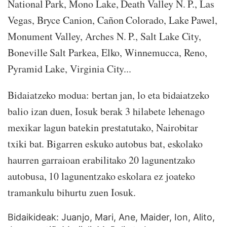
National Park, Mono Lake, Death Valley N. P., Las
Vegas, Bryce Canion, Cañon Colorado, Lake Pawel,
Monument Valley, Arches N. P., Salt Lake City,
Boneville Salt Parkea, Elko, Winnemucca, Reno,
Pyramid Lake, Virginia City...
Bidaiatzeko modua: bertan jan, lo eta bidaiatzeko
balio izan duen, Iosuk berak 3 hilabete lehenago
mexikar lagun batekin prestatutako, Nairobitar
txiki bat. Bigarren eskuko autobus bat, eskolako
haurren garraioan erabilitako 20 lagunentzako
autobusa, 10 lagunentzako eskolara ez joateko
tramankulu bihurtu zuen Iosuk.
Bidaikideak: Juanjo, Mari, Ane, Maider, Ion, Alito,