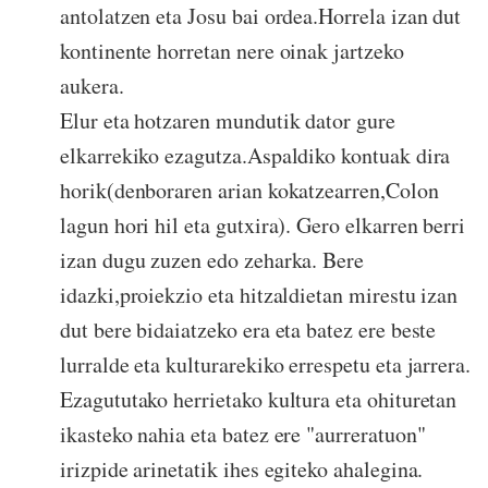
antolatzen eta Josu bai ordea.Horrela izan dut
kontinente horretan nere oinak jartzeko
aukera.
Elur eta hotzaren mundutik dator gure
elkarrekiko ezagutza.Aspaldiko kontuak dira
horik(denboraren arian kokatzearren,Colon
lagun hori hil eta gutxira). Gero elkarren berri
izan dugu zuzen edo zeharka. Bere
idazki,proiekzio eta hitzaldietan mirestu izan
dut bere bidaiatzeko era eta batez ere beste
lurralde eta kulturarekiko errespetu eta jarrera.
Ezagututako herrietako kultura eta ohituretan
ikasteko nahia eta batez ere "aurreratuon"
irizpide arinetatik ihes egiteko ahalegina.