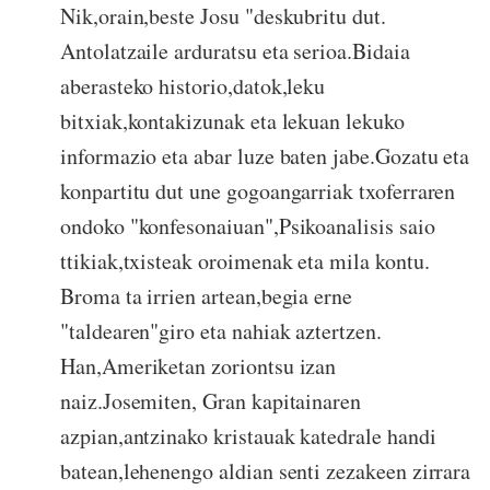
Nik,orain,beste Josu "deskubritu dut.
Antolatzaile arduratsu eta serioa.Bidaia
aberasteko historio,datok,leku
bitxiak,kontakizunak eta lekuan lekuko
informazio eta abar luze baten jabe.Gozatu eta
konpartitu dut une gogoangarriak txoferraren
ondoko "konfesonaiuan",Psikoanalisis saio
ttikiak,txisteak oroimenak eta mila kontu.
Broma ta irrien artean,begia erne
"taldearen"giro eta nahiak aztertzen.
Han,Ameriketan zoriontsu izan
naiz.Josemiten, Gran kapitainaren
azpian,antzinako kristauak katedrale handi
batean,lehenengo aldian senti zezakeen zirrara