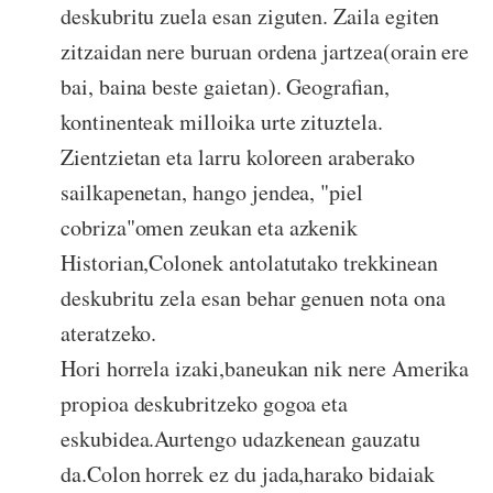
deskubritu zuela esan ziguten. Zaila egiten
zitzaidan nere buruan ordena jartzea(orain ere
bai, baina beste gaietan). Geografian,
kontinenteak milloika urte zituztela.
Zientzietan eta larru koloreen araberako
sailkapenetan, hango jendea, "piel
cobriza"omen zeukan eta azkenik
Historian,Colonek antolatutako trekkinean
deskubritu zela esan behar genuen nota ona
ateratzeko.
Hori horrela izaki,baneukan nik nere Amerika
propioa deskubritzeko gogoa eta
eskubidea.Aurtengo udazkenean gauzatu
da.Colon horrek ez du jada,harako bidaiak