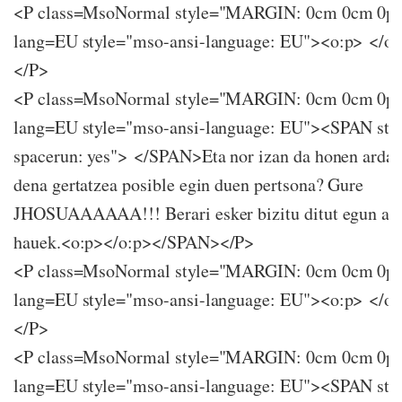
<P class=MsoNormal style="MARGIN: 0cm 0cm 0p
lang=EU style="mso-ansi-language: EU"><o:p> </
</P>
<P class=MsoNormal style="MARGIN: 0cm 0cm 0p
lang=EU style="mso-ansi-language: EU"><SPAN sty
spacerun: yes"> </SPAN>Eta nor izan da honen arda
dena gertatzea posible egin duen pertsona? Gure
JHOSUAAAAAA!!! Berari esker bizitu ditut egun aha
hauek.<o:p></o:p></SPAN></P>
<P class=MsoNormal style="MARGIN: 0cm 0cm 0p
lang=EU style="mso-ansi-language: EU"><o:p> </
</P>
<P class=MsoNormal style="MARGIN: 0cm 0cm 0p
lang=EU style="mso-ansi-language: EU"><SPAN sty