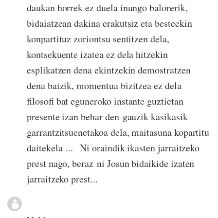
daukan horrek ez duela inungo balorerik,
bidaiatzean dakina erakutsiz eta besteekin
konpartituz zoriontsu sentitzen dela,
kontsekuente izatea ez dela hitzekin
esplikatzen dena ekintzekin demostratzen
dena baizik, momentua bizitzea ez dela
filosofi bat eguneroko instante guztietan
presente izan behar den gauzik kasikasik
garrantzitsuenetakoa dela, maitasuna kopartitu
daitekela ... Ni oraindik ikasten jarraitzeko
prest nago, beraz ni Josun bidaikide izaten
jarraitzeko prest...