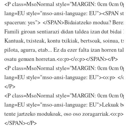
<P class=MsoNormal style="MARGIN: 0cm 0cm 0p
lang=EU style="mso-ansi-language: EU"><SPAN sty
spacerun: yes"> </SPAN>Bidaiatzeko modua? Berezia
Famili giroan sentiarazi didan taldea izan dut bidai l
Kantuak, txisteak, kontu txikiak, bertsoak, soinua, txi
pilota, agurra, etab... Ez da ezer falta izan horren tald
osatu genuen horretan.<o:p></o:p></SPAN></P>
<P class=MsoNormal style="MARGIN: 0cm 0cm 0p
lang=EU style="mso-ansi-language: EU"><o:p> </
</P>
<P class=MsoNormal style="MARGIN: 0cm 0cm 0p
lang=EU style="mso-ansi-language: EU">Lekuak berr
tente jartzeko modukoak, oso oso zoragarriak.<o:p><
</SPAN></P>