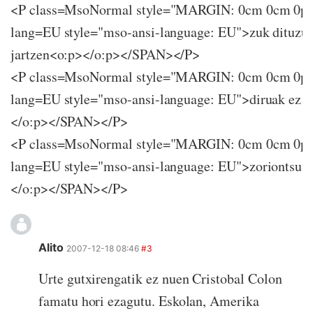
<P class=MsoNormal style="MARGIN: 0cm 0cm 0p
lang=EU style="mso-ansi-language: EU">zuk dituzu
jartzen<o:p></o:p></SPAN></P>
<P class=MsoNormal style="MARGIN: 0cm 0cm 0p
lang=EU style="mso-ansi-language: EU">diruak ez z
</o:p></SPAN></P>
<P class=MsoNormal style="MARGIN: 0cm 0cm 0p
lang=EU style="mso-ansi-language: EU">zoriontsu i
</o:p></SPAN></P>
Alito
2007-12-18 08:46
#3
Urte gutxirengatik ez nuen Cristobal Colon
famatu hori ezagutu. Eskolan, Amerika