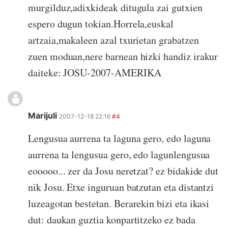
murgilduz,adixkideak ditugula zai gutxien
espero dugun tokian.Horrela,euskal
artzaia,makaleen azal txurietan grabatzen
zuen moduan,nere barnean hizki handiz irakur
daiteke: JOSU-2007-AMERIKA
Marijuli
2007-12-18 22:16
#4
Lengusua aurrena ta laguna gero, edo laguna
aurrena ta lengusua gero, edo lagunlengusua
eooooo... zer da Josu neretzat? ez bidakide dut
nik Josu. Etxe inguruan batzutan eta distantzi
luzeagotan bestetan. Berarekin bizi eta ikasi
dut: daukan guztia konpartitzeko ez bada