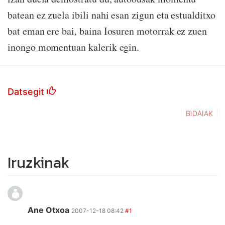
batean ez zuela ibili nahi esan zigun eta estualditxo
bat eman ere bai, baina Iosuren motorrak ez zuen
inongo momentuan kalerik egin.
Datsegit
BIDAIAK
Iruzkinak
Ane Otxoa
2007-12-18 08:42
#1