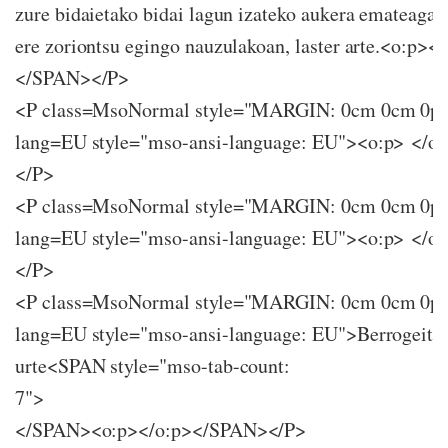
zure bidaietako bidai lagun izateko aukera emateagati
ere zoriontsu egingo nauzulakoan, laster arte.<o:p><
</SPAN></P>
<P class=MsoNormal style="MARGIN: 0cm 0cm 0p
lang=EU style="mso-ansi-language: EU"><o:p> </
</P>
<P class=MsoNormal style="MARGIN: 0cm 0cm 0p
lang=EU style="mso-ansi-language: EU"><o:p> </
</P>
<P class=MsoNormal style="MARGIN: 0cm 0cm 0p
lang=EU style="mso-ansi-language: EU">Berrogeita
urte<SPAN style="mso-tab-count:
7"
</SPAN><o:p></o:p></SPAN></P>