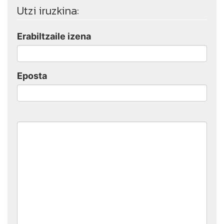
Utzi iruzkina:
Erabiltzaile izena
Eposta