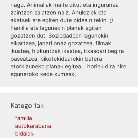
nago. Animaliak maite ditut eta ingurunea
zaintzen saiatzen naiz. Ahuleziek eta
akatsek ere egiten dute bidea nirekin. ;)
Familia eta lagunekin planak egiten
gozatzen dut. Soziedadean lagunekin
elkartzea, janari onaz gozatzea, filmak
ikustea, hizkuntzak ikastea, itxasoari begira
paseatzea, bikotekidearekin batera
etorkizuneko planak egitea... horiek dira nire
eguneroko xede xumeak.
Kategoriak
familia
autokarabana
bidaiak