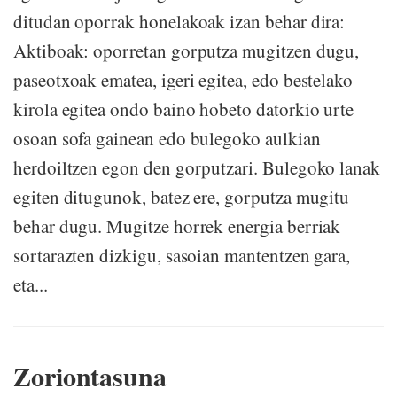
ditudan oporrak honelakoak izan behar dira:
Aktiboak: oporretan gorputza mugitzen dugu,
paseotxoak ematea, igeri egitea, edo bestelako
kirola egitea ondo baino hobeto datorkio urte
osoan sofa gainean edo bulegoko aulkian
herdoiltzen egon den gorputzari. Bulegoko lanak
egiten ditugunok, batez ere, gorputza mugitu
behar dugu. Mugitze horrek energia berriak
sortarazten dizkigu, sasoian mantentzen gara,
eta...
Zoriontasuna