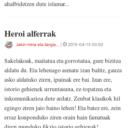
ahalbidetzen dute islamar...
Heroi alferrak
Jakin-mina eta ilargia...
|
2015-04-13 00:00
Sakelakoak, maitatua eta gorrotatua, gure bizitza
aldatu du. Eta lehenago asmatu izan balitz, gauza
asko aldatuko ziren, ipuinak ere bai. Izan ere,
istorio gehienek urruntasuna, ez-topatzea eta
inkomunikazioa dute ardatz. Zenbat klasikok hil
egingo ziren jaio baino lehen! Eta batez ere, zein
erraz konponduko ziren orain hain famatuak
diren munduko fikzio istorio gehienak!