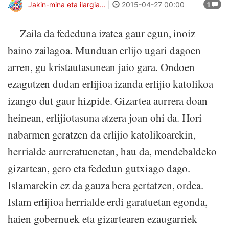
Jakin-mina eta ilargia...
|
2015-04-27 00:00
1
Zaila da fededuna izatea gaur egun, inoiz
baino zailagoa. Munduan erlijo ugari dagoen
arren, gu kristautasunean jaio gara. Ondoen
ezagutzen dudan erlijioa izanda erlijio katolikoa
izango dut gaur hizpide. Gizartea aurrera doan
heinean, erlijiotasuna atzera joan ohi da. Hori
nabarmen geratzen da erlijio katolikoarekin,
herrialde aurreratuenetan, hau da, mendebaldeko
gizartean, gero eta fededun gutxiago dago.
Islamarekin ez da gauza bera gertatzen, ordea.
Islam erlijioa herrialde erdi garatuetan egonda,
haien gobernuek eta gizartearen ezaugarriek