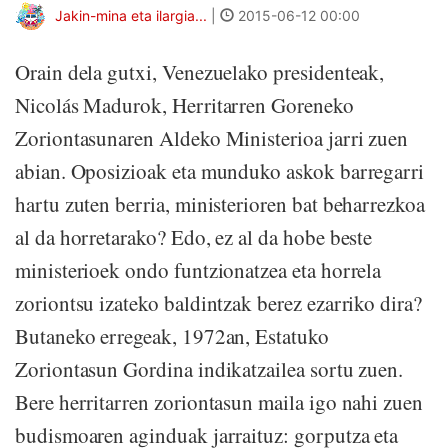
Jakin-mina eta ilargia...
|
2015-06-12 00:00
Orain dela gutxi, Venezuelako presidenteak,
Nicolás Madurok, Herritarren Goreneko
Zoriontasunaren Aldeko Ministerioa jarri zuen
abian. Oposizioak eta munduko askok barregarri
hartu zuten berria, ministerioren bat beharrezkoa
al da horretarako? Edo, ez al da hobe beste
ministerioek ondo funtzionatzea eta horrela
zoriontsu izateko baldintzak berez ezarriko dira?
Butaneko erregeak, 1972an, Estatuko
Zoriontasun Gordina indikatzailea sortu zuen.
Bere herritarren zoriontasun maila igo nahi zuen
budismoaren aginduak jarraituz: gorputza eta