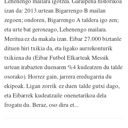
Lehenengo mailara igotzea. Garaipena historikoa
izan da: 2013.urtean Bigarrengo B mailan
zegoen; ondoren, Bigarrengo A taldera igo zen;
eta urte bat geroxeago, Lehenengo mailara.
Meritua ez da makala izan. Eibar 27.000 biztanle
dituen hiri txikia da, eta ligako aurrekonturik
txikiena du (Eibar Futbol Elkarteak Messik
urtean irabazten duenaren %4 kudeatzen du talde
osorako). Horrez gain, jarrera eredugarria du
ekipoak. Ligan zorrik ez duen talde gutxi dago,
eta Eibarrek kudeatzaile onenetarikoa dela
frogatu du. Beraz, oso diru et...