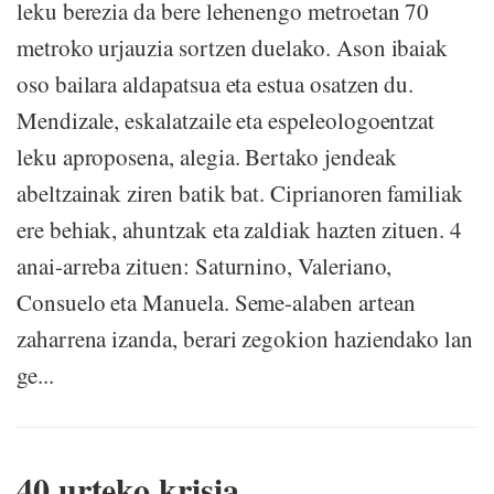
leku berezia da bere lehenengo metroetan 70
metroko urjauzia sortzen duelako. Ason ibaiak
oso bailara aldapatsua eta estua osatzen du.
Mendizale, eskalatzaile eta espeleologoentzat
leku aproposena, alegia. Bertako jendeak
abeltzainak ziren batik bat. Ciprianoren familiak
ere behiak, ahuntzak eta zaldiak hazten zituen. 4
anai-arreba zituen: Saturnino, Valeriano,
Consuelo eta Manuela. Seme-alaben artean
zaharrena izanda, berari zegokion haziendako lan
ge...
40 urteko krisia