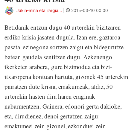
Jakin-mina eta ilargia...
|
2015-03-10 00:00
Betidanik entzun dugu 40 urterekin bizitzaren
erdiko krisia jasaten dugula. Izan ere, gaztaroa
pasata, ezinegona sortzen zaigu eta bidegurutze
batean gaudela sentitzen dugu. Azkenengo
ikerketen arabera, gure bizimodua eta bizi-
itxaropena kontuan hartuta, gizonek 45 urterekin
pairatzen dute krisia, emakumeak, aldiz, 50
urterekin hasten dira haren eraginak
nabarmentzen. Gainera, edonori gerta dakioke,
eta, dirudienez, denoi gertatzen zaigu:
emakumeei zein gizonei, ezkonduei zein