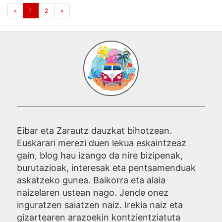
«
1
2
»
Eibar eta Zarautz dauzkat bihotzean.
Euskarari merezi duen lekua eskaintzeaz
gain, blog hau izango da nire bizipenak,
burutazioak, interesak eta pentsamenduak
askatzeko gunea. Baikorra eta alaia
naizelaren ustean nago. Jende onez
inguratzen saiatzen naiz. Irekia naiz eta
gizartearen arazoekin kontzientziatuta