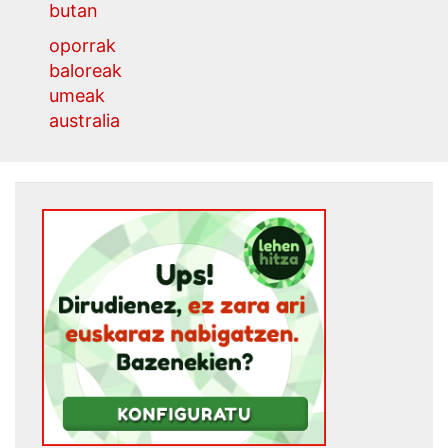
butan
oporrak
baloreak
umeak
australia