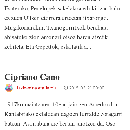
Esaterako, Penelopek sakelakoa eduki izan balu,
ez zuen Ulisen etorrera urteetan itxarongo.
Mugikorrarekin, Txanogorritxok berehala
abisatuko zion amonari otsoa haren atzetik
zebilela. Eta Gepettok, eskolatik a...
Cipriano Cano
Jakin-mina eta ilargia...
|
2015-03-21 00:00
1917ko maiatzaren 10ean jaio zen Arredondon,
Kantabriako ekialdean dagoen lurralde zoragarri
batean. Ason ibaia ere bertan jaiotzen da. Oso