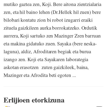
mutiko gaztea zen, Koji. Bere aitona zientzialaria
zen, eta hil baino lehen (Dr.Hellek hil zuen) bere
bilobari kontatu zion bi robot izugarri eraiki
zituela gaizkileen aurka borrokatzeko. Ordutik
aurrera, Koji sartuko zen Mazinger Zren barruan
eta makina gidatuko zuen. Sayaka (bere neska-
laguna), aldiz, Afroditaren begiak eta burua
izango zen. Koji eta Sayakaren laborategia
askotan erasotzen zuten gaizkileek, baina,
Mazinger eta Afrodita beti egoten ...
Erlijioen etorkizuna