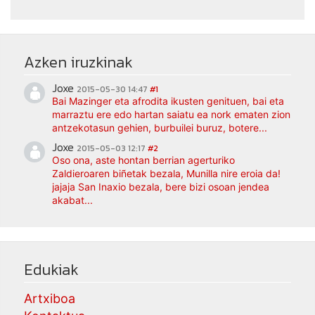
Azken iruzkinak
Joxe
2015-05-30 14:47
#1
Bai Mazinger eta afrodita ikusten genituen, bai eta
marraztu ere edo hartan saiatu ea nork ematen zion
antzekotasun gehien, burbuilei buruz, botere...
Joxe
2015-05-03 12:17
#2
Oso ona, aste hontan berrian agerturiko
Zaldieroaren biñetak bezala, Munilla nire eroia da!
jajaja San Inaxio bezala, bere bizi osoan jendea
akabat...
Edukiak
Artxiboa