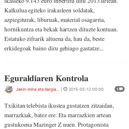
ikasleko 9.143 euro inbertitu ditu 2013.urtean.
Kalkulua egiteko irakasleen soldatak,
azpiegiturak, liburuak, material osagarria,
hornikuntza eta bekak hartzen dituzte kontuan.
Estatuko zifrarik altuena da, hau da, beste
erkidegoak baino diru gehiago gastatze...
Eguraldiaren Kontrola
Jakin-mina eta ilargia...
|
2015-05-12 00:00
1
Txikitan telebista ikustea gustatzen zitzaidan,
marrazkiak, batez ere. Eta marrazkien artean
gustukoena Mazinger Z nuen. Protagonista