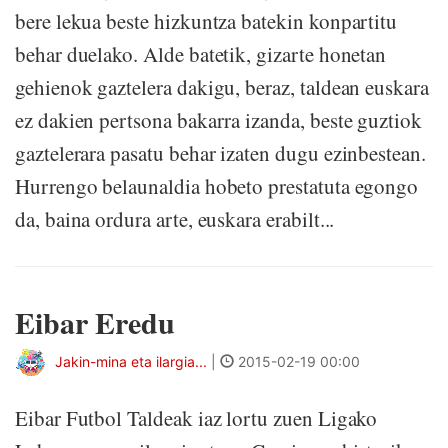
bere lekua beste hizkuntza batekin konpartitu
behar duelako. Alde batetik, gizarte honetan
gehienok gaztelera dakigu, beraz, taldean euskara
ez dakien pertsona bakarra izanda, beste guztiok
gaztelerara pasatu behar izaten dugu ezinbestean.
Hurrengo belaunaldia hobeto prestatuta egongo
da, baina ordura arte, euskara erabilt...
Eibar Eredu
Jakin-mina eta ilargia...
|
2015-02-19 00:00
Eibar Futbol Taldeak iaz lortu zuen Ligako