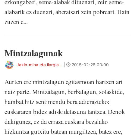
ezkongabeei, seme-alabak dituenari, zein seme-
alabarik ez duenari, aberatsari zein pobreari. Hain
zuzen e...
Mintzalagunak
Jakin-mina eta ilargia...
|
2015-02-28 00:00
Aurten ere mintzalagun egitasmoan hartzen ari
naiz parte. Mintzalagun, berbalagun, solaskide,
hainbat hitz sentimendu bera adierazteko:
euskararen bidez adiskidetasuna lantzea. Denok
dakigunez, ez da erraza euskara bezalako
hizkuntza gutxitu batean murgiltzea, batez ere,