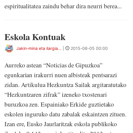
espiritualitatea zaindu behar dira neurri berea...
Eskola Kontuak
Jakin-mina eta ilargia...
|
2015-06-05 00:00
Aurreko astean “Noticias de Gipuzkoa”
egunkarian irakurri nuen albisteak pentsarazi
zidan. Artikulua Hezkuntza Sailak argitaratutako
“Hezkuntzaren zifrak” izeneko txostenari
buruzkoa zen. Espainiako Erkide guztietako
eskolen inguruko datu zabalak eskaintzen zituen.
Izan ere, Eusko Jaurlaritzak eskola publikoko