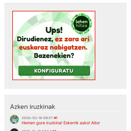
Azken iruzkinak
2026-02-16 08:57
#1
Hemen gure iruzkina! Eskerrik asko! Aitor