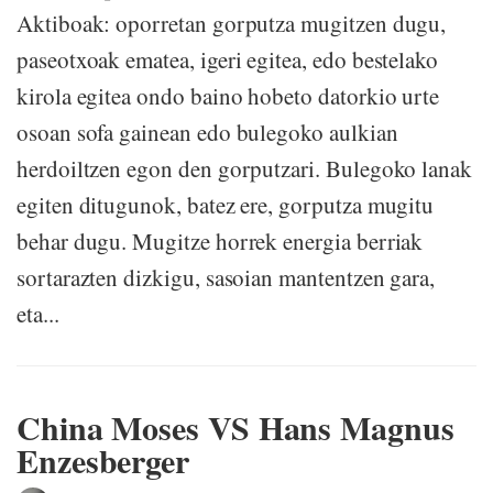
Aktiboak: oporretan gorputza mugitzen dugu,
paseotxoak ematea, igeri egitea, edo bestelako
kirola egitea ondo baino hobeto datorkio urte
osoan sofa gainean edo bulegoko aulkian
herdoiltzen egon den gorputzari. Bulegoko lanak
egiten ditugunok, batez ere, gorputza mugitu
behar dugu. Mugitze horrek energia berriak
sortarazten dizkigu, sasoian mantentzen gara,
eta...
China Moses VS Hans Magnus
Enzesberger