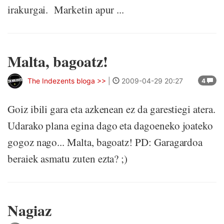
irakurgai. Marketin apur ...
Malta, bagoatz!
The Indezents bloga >>
|
2009-04-29 20:27
4
Goiz ibili gara eta azkenean ez da garestiegi atera.
Udarako plana egina dago eta dagoeneko joateko
gogoz nago... Malta, bagoatz! PD: Garagardoa
beraiek asmatu zuten ezta? ;)
Nagiaz