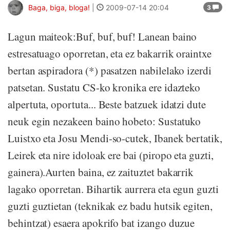
Baga, biga, bloga!
|
2009-07-14 20:04
3
Lagun maiteok:Buf, buf, buf! Lanean baino
estresatuago oporretan, eta ez bakarrik oraintxe
bertan aspiradora (*) pasatzen nabilelako izerdi
patsetan. Sustatu CS-ko kronika ere idazteko
alpertuta, oportuta... Beste batzuek idatzi dute
neuk egin nezakeen baino hobeto: Sustatuko
Luistxo eta Josu Mendi-so-cutek, Ibanek bertatik,
Leirek eta nire idoloak ere bai (piropo eta guzti,
gainera).Aurten baina, ez zaituztet bakarrik
lagako oporretan. Bihartik aurrera eta egun guzti
guzti guztietan (teknikak ez badu hutsik egiten,
behintzat) esaera apokrifo bat izango duzue