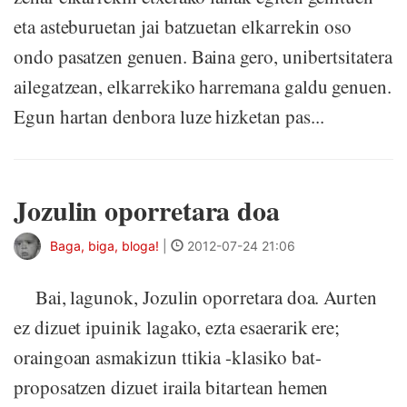
eta asteburuetan jai batzuetan elkarrekin oso
ondo pasatzen genuen. Baina gero, unibertsitatera
ailegatzean, elkarrekiko harremana galdu genuen.
Egun hartan denbora luze hizketan pas...
Jozulin oporretara doa
Baga, biga, bloga!
|
2012-07-24 21:06
Bai, lagunok, Jozulin oporretara doa. Aurten
ez dizuet ipuinik lagako, ezta esaerarik ere;
oraingoan asmakizun ttikia -klasiko bat-
proposatzen dizuet iraila bitartean hemen