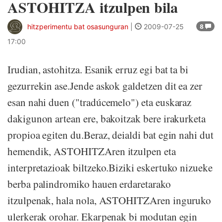
ASTOHITZA itzulpen bila
hitzperimentu bat osasunguran
|
2009-07-25
8
17:00
Irudian, astohitza. Esanik erruz egi bat ta bi
gezurrekin ase.Jende askok galdetzen dit ea zer
esan nahi duen ("tradúcemelo") eta euskaraz
dakigunon artean ere, bakoitzak bere irakurketa
propioa egiten du.Beraz, deialdi bat egin nahi dut
hemendik, ASTOHITZAren itzulpen eta
interpretazioak biltzeko.Biziki eskertuko nizueke
berba palindromiko hauen erdaretarako
itzulpenak, hala nola, ASTOHITZAren inguruko
ulerkerak orohar. Ekarpenak bi modutan egin