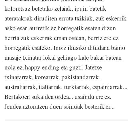
koloretsuz betetako zelaiak, ipuin batetik
ateratakoak diruditen errota txikiak, zuk eskerrik
asko esan aurretik ez horregatik esaten dizun
herria zuk eskerrak eman ostean, berriz ere ez
horregatik esateko. Inoiz ikusiko ditudana baino
masaje txinatar lokal gehiago kale bakar batean
nola ez, happy ending eta guzti. Jatetxe
txinatarrak, korearrak, pakistandarrak,
australiarrak, italiarrak, turkiarrak, espainiarrak...
Bertakoen sukaldea ordea... usaindu ere ez.
Jendea aztoratzen duen soinuak besterik er...