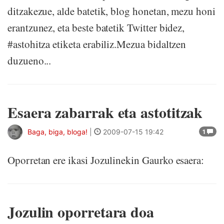
ditzakezue, alde batetik, blog honetan, mezu honi
erantzunez, eta beste batetik Twitter bidez,
#astohitza etiketa erabiliz.Mezua bidaltzen
duzueno...
Esaera zabarrak eta astotitzak
Baga, biga, bloga!
|
2009-07-15 19:42
1
Oporretan ere ikasi Jozulinekin Gaurko esaera:
Jozulin oporretara doa