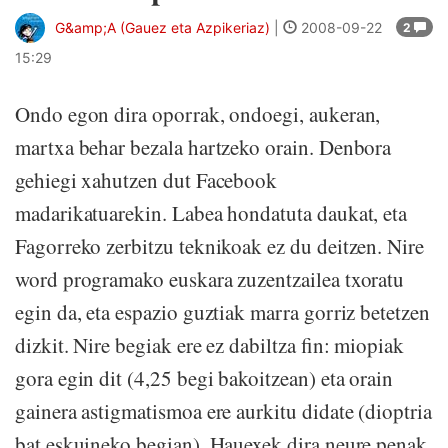
G&amp;A (Gauez eta Azpikeriaz)
|
2008-09-22
2
15:29
Ondo egon dira oporrak, ondoegi, aukeran,
martxa behar bezala hartzeko orain. Denbora
gehiegi xahutzen dut Facebook
madarikatuarekin. Labea hondatuta daukat, eta
Fagorreko zerbitzu teknikoak ez du deitzen. Nire
word programako euskara zuzentzailea txoratu
egin da, eta espazio guztiak marra gorriz betetzen
dizkit. Nire begiak ere ez dabiltza fin: miopiak
gora egin dit (4,25 begi bakoitzean) eta orain
gainera astigmatismoa ere aurkitu didate (dioptria
bat eskuineko begian). Hauexek dira neure penak.