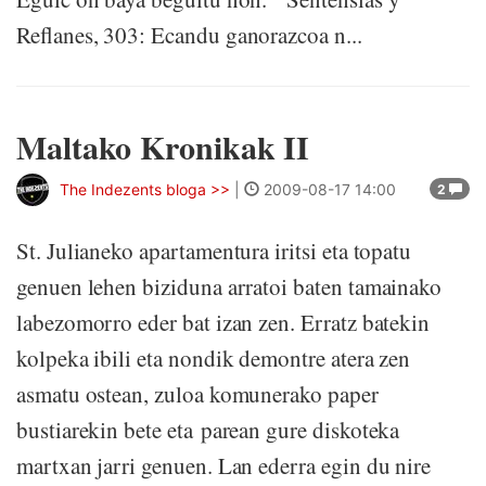
Reflanes, 303: Ecandu ganorazcoa n...
Maltako Kronikak II
The Indezents bloga >>
|
2009-08-17 14:00
2
St. Julianeko apartamentura iritsi eta topatu
genuen lehen biziduna arratoi baten tamainako
labezomorro eder bat izan zen. Erratz batekin
kolpeka ibili eta nondik demontre atera zen
asmatu ostean, zuloa komunerako paper
bustiarekin bete eta parean gure diskoteka
martxan jarri genuen. Lan ederra egin du nire