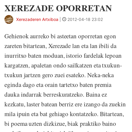
XEREZADE OPORRETAN
Xerezaderen Artxiboa
|
2012-04-18 23:02
Gehienok aurreko bi asteetan oporretan egon
zareten bitartean, Xerezade lan eta lan ibili da
inurritxo baten moduan, istorio fardelak lepoan
kargatzen, apaletan ondo sailkatzen eta txukun-
txukun jartzen gero zuei esateko. Neka-neka
eginda dago eta orain tartetxo baten premia
dauka indarrak berreskuratzeko. Baina ez
kezkatu, laster batean berriz ere izango da zuekin
mila ipuin eta bat gehiago kontatzeko. Bitartean,
bi poema uzten dizkizue, biak praktiko baino