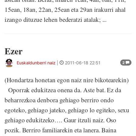
15ean, 18an, 22an, 25ean eta 29an irakurri ahal
izango dituzue lehen bederatzi atalak; ...
Ezer
Euskaldunberri naiz
|
2011-06-18 22:51
2
(Hondartza honetan egon naiz nire bikotearekin)
Oporrak edukitzea onena da. Aste bat. Ez da
beharrezkoa denbora gehiago berriro ondo
egoteko, gehiago jateko, gehiago lo egiteko, sexu
gehiago edukitzeko…. Gaur itzuli naiz. Oso
pozik. Berriro familiarekin eta lanera. Baina