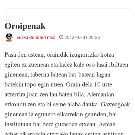
Oroipenak
Euskaldunberri naiz
|
2012-10-31 20:23
Pasa den astean, oraindik izugarrizko hotza
egiten ez zuenean eta kalez kale oso lasai ibiltzen
ginenean, taberna batean bat-batean lagun
batekin topo egin nuen. Orain dela 10 urte
atzerrira joan zen lan baten bila. Alemanian
ezkondu zen eta bi seme-alaba dauka. Gazteagoak
ginenean ia egunero elkarrekin geunden, bai
institutuan bai bere gurasoen etxean. Astean
zehar elkarrekin etxerako lanak egiten genituen