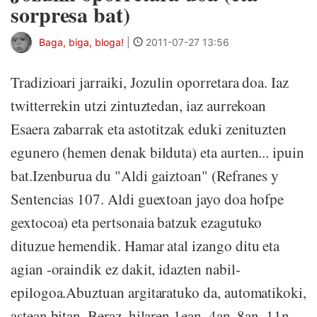
sorpresa bat)
Baga, biga, bloga!
|
2011-07-27 13:56
Tradizioari jarraiki, Jozulin oporretara doa. Iaz
twitterrekin utzi zintuztedan, iaz aurrekoan
Esaera zabarrak eta astotitzak eduki zenituzten
egunero (hemen denak bilduta) eta aurten... ipuin
bat.Izenburua du "Aldi gaiztoan" (Refranes y
Sentencias 107. Aldi guextoan jayo doa hofpe
gextocoa) eta pertsonaia batzuk ezagutuko
dituzue hemendik. Hamar atal izango ditu eta
agian -oraindik ez dakit, idazten nabil-
epilogoa.Abuztuan argitaratuko da, automatikoki,
astean bitan. Beraz, hilaren 1ean, 4an, 8an, 11n,