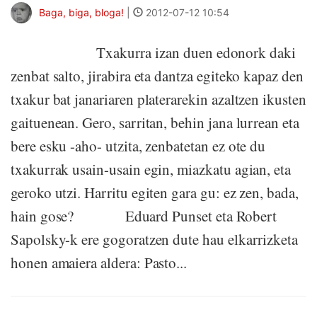
Baga, biga, bloga!
|
2012-07-12 10:54
Txakurra izan duen edonork daki
zenbat salto, jirabira eta dantza egiteko kapaz den
txakur bat janariaren platerarekin azaltzen ikusten
gaituenean. Gero, sarritan, behin jana lurrean eta
bere esku -aho- utzita, zenbatetan ez ote du
txakurrak usain-usain egin, miazkatu agian, eta
geroko utzi. Harritu egiten gara gu: ez zen, bada,
hain gose? Eduard Punset eta Robert
Sapolsky-k ere gogoratzen dute hau elkarrizketa
honen amaiera aldera: Pasto...