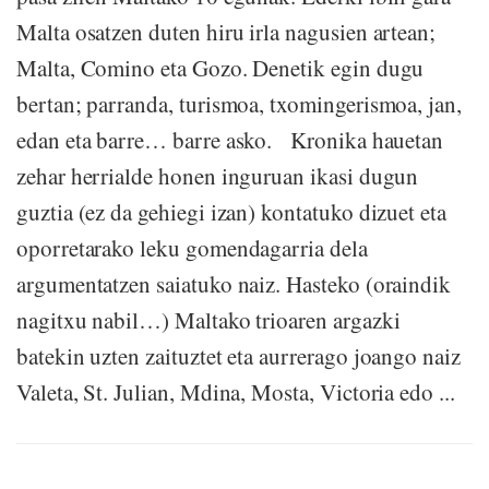
Malta osatzen duten hiru irla nagusien artean;
Malta, Comino eta Gozo. Denetik egin dugu
bertan; parranda, turismoa, txomingerismoa, jan,
edan eta barre… barre asko. Kronika hauetan
zehar herrialde honen inguruan ikasi dugun
guztia (ez da gehiegi izan) kontatuko dizuet eta
oporretarako leku gomendagarria dela
argumentatzen saiatuko naiz. Hasteko (oraindik
nagitxu nabil…) Maltako trioaren argazki
batekin uzten zaituztet eta aurrerago joango naiz
Valeta, St. Julian, Mdina, Mosta, Victoria edo ...