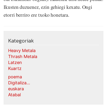
Ikusten duzuenez, ezin gehiegi kexatu. Ongi
etorri berriro ere txoko honetara.
Kategoriak
Heavy Metala
Thrash Metala
Latzen
Kuartz
poema
Digitaliza...
euskara
Atabal