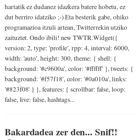
hartatik ez dudanez idazkera batere hobetu, ez
dut berriro idatziko ;-) Eta besterik gabe, ohiko
programazioa itzuli artean, Twitterrekin utziko
zaituztet. Ondo ibili! new TWTR.Widget({
version: 2, type: 'profile', rpp: 4, interval: 6000,
width: 'auto', height: 300, theme: { shell: {
background: '#c9600a', color: '#ffffff' }, tweets: {
background: '#f57f18', color: '#0a010a', links:
'#823f08' } }, features: { scrollbar: false, loop:
false, live: false, hashtags...
Bakardadea zer den... Snif!!