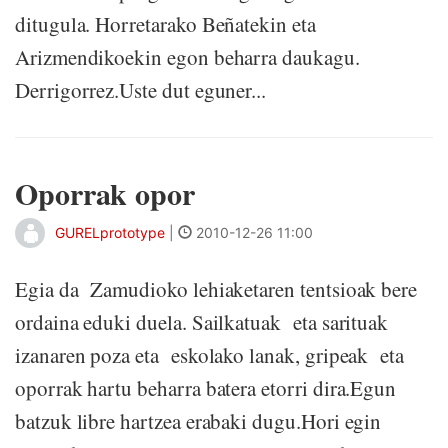
ditugula. Horretarako Beñatekin eta
Arizmendikoekin egon beharra daukagu.
Derrigorrez.Uste dut eguner...
Oporrak opor
GURELprototype
|
2010-12-26 11:00
Egia da Zamudioko lehiaketaren tentsioak bere
ordaina eduki duela. Sailkatuak eta sarituak
izanaren poza eta eskolako lanak, gripeak eta
oporrak hartu beharra batera etorri dira.Egun
batzuk libre hartzea erabaki dugu.Hori egin