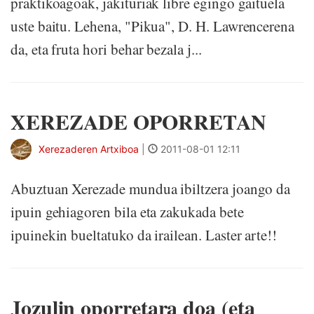
praktikoagoak, jakituriak libre egingo gaituela
uste baitu. Lehena, "Pikua", D. H. Lawrencerena
da, eta fruta hori behar bezala j...
XEREZADE OPORRETAN
Xerezaderen Artxiboa
|
2011-08-01 12:11
Abuztuan Xerezade mundua ibiltzera joango da
ipuin gehiagoren bila eta zakukada bete
ipuinekin bueltatuko da irailean. Laster arte!!
Jozulin oporretara doa (eta