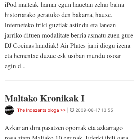
iPod maiteak hamar egun hauetan zehar baina
historiarako geratuko den bakarra, hauxe.
Interneteko friki guztiak astindu eta lanean
jarriko dituen modalitate berria asmatu zuen gure
DJ Cocinas handiak! Air Plates jarri diogu izena
eta hementxe duzue esklusiban mundu osoan
egin d...
Maltako Kronikak I
The Indezents bloga >>
|
2009-08-17 13:55
Azkar ari dira pasatzen oporrak eta azkarrago
pasa ziren Maltako 10 egunak. Ederki ibili gara