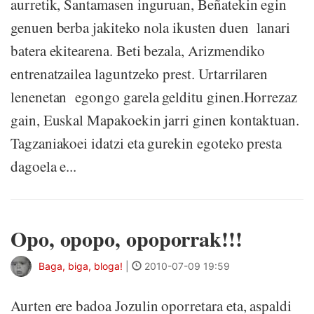
aurretik, Santamasen inguruan, Beñatekin egin
genuen berba jakiteko nola ikusten duen lanari
batera ekitearena. Beti bezala, Arizmendiko
entrenatzailea laguntzeko prest. Urtarrilaren
lenenetan egongo garela gelditu ginen.Horrezaz
gain, Euskal Mapakoekin jarri ginen kontaktuan.
Tagzaniakoei idatzi eta gurekin egoteko presta
dagoela e...
Opo, opopo, opoporrak!!!
Baga, biga, bloga!
|
2010-07-09 19:59
Aurten ere badoa Jozulin oporretara eta, aspaldi