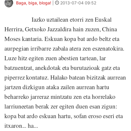
Baga, biga, bloga!
|
2013-07-04 09:52
Iazko uztailean etorri zen Euskal
Herrira, Getxoko Jazzaldira hain zuzen, China
Moses kantaria. Eskuan kopa bat ardo beltz eta
aurpegian irribarre zabala atera zen eszenatokira.
Luze hitz egiten zuen abestien tartean, lar
batzuentzat, anekdotak eta burutazioak gatz eta
piperrez kontatuz. Halako batean bizitzak aurrean
jartzen dizkigun ataka zailen aurrean hartu
beharreko jarreraz mintzatu zen eta horrelako
larriuneetan berak zer egiten duen esan zigun:
kopa bat ardo eskuan hartu, sofan eroso eseri eta
itxaron... ha...