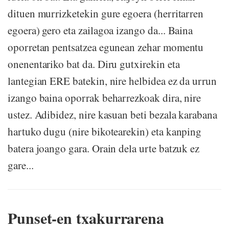
dituen murrizketekin gure egoera (herritarren
egoera) gero eta zailagoa izango da... Baina
oporretan pentsatzea egunean zehar momentu
onenentariko bat da. Diru gutxirekin eta
lantegian ERE batekin, nire helbidea ez da urrun
izango baina oporrak beharrezkoak dira, nire
ustez. Adibidez, nire kasuan beti bezala karabana
hartuko dugu (nire bikotearekin) eta kanping
batera joango gara. Orain dela urte batzuk ez
gare...
Punset-en txakurrarena