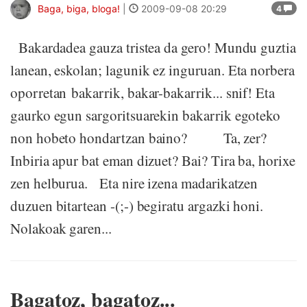
Baga, biga, bloga!
|
2009-09-08 20:29
4
Bakardadea gauza tristea da gero! Mundu guztia
lanean, eskolan; lagunik ez inguruan. Eta norbera
oporretan bakarrik, bakar-bakarrik... snif! Eta
gaurko egun sargoritsuarekin bakarrik egoteko
non hobeto hondartzan baino? Ta, zer?
Inbiria apur bat eman dizuet? Bai? Tira ba, horixe
zen helburua. Eta nire izena madarikatzen
duzuen bitartean -(;-) begiratu argazki honi.
Nolakoak garen...
Bagatoz, bagatoz...