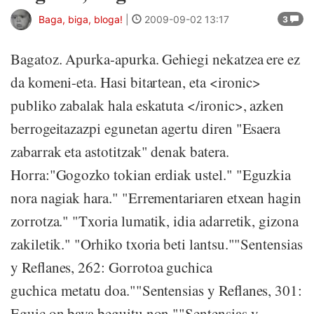
Baga, biga, bloga!
|
2009-09-02 13:17
3
Bagatoz. Apurka-apurka. Gehiegi nekatzea ere ez
da komeni-eta. Hasi bitartean, eta <ironic>
publiko zabalak hala eskatuta </ironic>, azken
berrogeitazazpi egunetan agertu diren "Esaera
zabarrak eta astotitzak" denak batera.
Horra:"Gogozko tokian erdiak ustel." "Eguzkia
nora nagiak hara." "Errementariaren etxean hagin
zorrotza." "Txoria lumatik, idia adarretik, gizona
zakiletik." "Orhiko txoria beti lantsu.""Sentensias
y Reflanes, 262: Gorrotoa guchica
guchica metatu doa.""Sentensias y Reflanes, 301:
Eguic on baya beguitu non.""Sentensias y