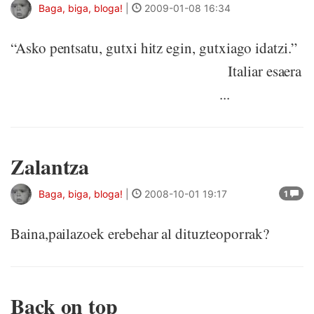
Baga, biga, bloga!
|
2009-01-08 16:34
“Asko pentsatu, gutxi hitz egin, gutxiago idatzi.”
Italiar esaera
...
Zalantza
Baga, biga, bloga!
|
2008-10-01 19:17
1
Baina,pailazoek erebehar al dituzteoporrak?
Back on top