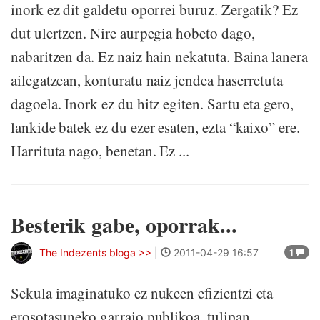
inork ez dit galdetu oporrei buruz. Zergatik? Ez
dut ulertzen. Nire aurpegia hobeto dago,
nabaritzen da. Ez naiz hain nekatuta. Baina lanera
ailegatzean, konturatu naiz jendea haserretuta
dagoela. Inork ez du hitz egiten. Sartu eta gero,
lankide batek ez du ezer esaten, ezta “kaixo” ere.
Harrituta nago, benetan. Ez ...
Besterik gabe, oporrak...
The Indezents bloga >>
|
2011-04-29 16:57
1
Sekula imaginatuko ez nukeen efizientzi eta
erosotasuneko garraio publikoa, tulipan