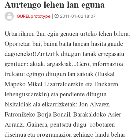
Aurtengo lehen lan eguna
GURELprototype
|
2011-01-02 18:07
Urtarrilaren 2an egin genuen urteko lehen bilera.
Oporretan bai, baina baita lanean hasita gaude
dagoeneko!!Zintzilik ditugun lanak errepasatu
genituen: aktak, argazkiak...Gero, informazioa
trukatu: egingo ditugun lan saioak (Euskal
Mapeko Mikel Lizarralderekin eta Enekaren
lehengusuarekin) eta pendiente ditugun
bisitaldiak ala elkarrizketak: Jon Alvarez,
Fatronikeko Borja Bonail, Barakaldoko Asier
Arranz...Gainera, pentsatu dugu robotaren
diseinua eta programazioa gehiago landu behar