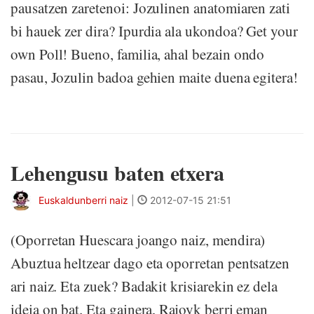
pausatzen zaretenoi: Jozulinen anatomiaren zati
bi hauek zer dira? Ipurdia ala ukondoa? Get your
own Poll! Bueno, familia, ahal bezain ondo
pasau, Jozulin badoa gehien maite duena egitera!
Lehengusu baten etxera
Euskaldunberri naiz
|
2012-07-15 21:51
(Oporretan Huescara joango naiz, mendira)
Abuztua heltzear dago eta oporretan pentsatzen
ari naiz. Eta zuek? Badakit krisiarekin ez dela
ideia on bat. Eta gainera, Rajoyk berri eman