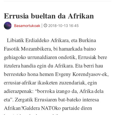
Errusia bueltan da Afrikan
Basamortukoak
|
2018-10-13 16:45
Libiatik Erdialdeko Afrikara, eta Burkina
Fasotik Mozambikera, bi hamarkada baino
gehiagoko urrunaldiaren ondotik, Errusiak bere
itzulera handia egin du Afrikara. Eta berri hau
berresteko hona hemen Evgeny Korendyasov-ek,
errusiar-afrikar ikasketen zuzendariak, egin
adierazpenak: “borroka izango da, Afrika dela
eta”. Zergatik Errusiaren bat-bateko interesa
Afrikan?Galdera NATOko partaide diren