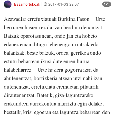
Basamortukoak
|
2017-01-03 22:07
1
Azawadiar errefuxiatuak Burkina Fason Urte
berriaren hasiera ez da izan berdina denontzat.
Batzuk oparotasunean, ondo jan eta hobeto
edanez eman ditugu lehenengo urratsak edo
balantzak, beste batzuk, ordea, gerrikoa ondo
estutu beharrean ikusi dute euren burua,
halabeharrez. Urte hasiera gogorra izan da
ahulenentzat, bortizkeria atzean utzi nahi izan
dutenentzat, errefuxiatu eremuetan pilaturik
dirautenentzat. Batetik, giza-laguntzarako
erakundeen aurrekontua murriztu egin delako,
bestetik, krisi egoeran eta laguntza beharrean den