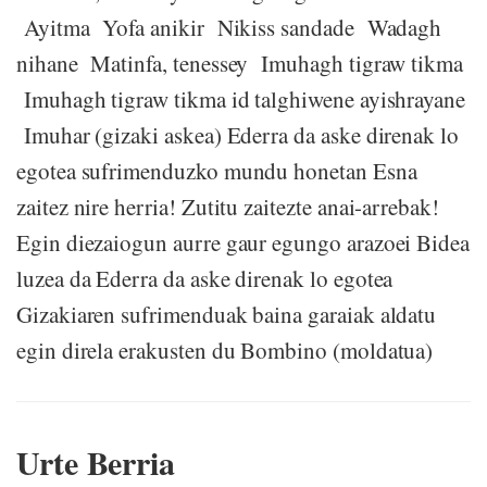
Ayitma Yofa anikir Nikiss sandade Wadagh
nihane Matinfa, tenessey Imuhagh tigraw tikma
Imuhagh tigraw tikma id talghiwene ayishrayane
Imuhar (gizaki askea) Ederra da aske direnak lo
egotea sufrimenduzko mundu honetan Esna
zaitez nire herria! Zutitu zaitezte anai-arrebak!
Egin diezaiogun aurre gaur egungo arazoei Bidea
luzea da Ederra da aske direnak lo egotea
Gizakiaren sufrimenduak baina garaiak aldatu
egin direla erakusten du Bombino (moldatua)
Urte Berria