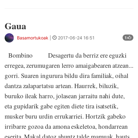
Gaua
Basamortukoak
|
2017-06-24 16:51
1
Bombino Desagertu da berriz ere eguzki
erregea, zerumugaren lerro amaigabearen atzean...
gorri. Suaren ingurura bildu dira familiak, oihal
dantza zalapartatsu artean. Haurrek, biluzik,
buruko ileak harro, jolasean jarraitu nahi dute,
eta gupidarik gabe egiten diete tira isatsetik,
musker buru urdin errukarriei. Hortzik gabeko
irribarre gozoa da amona eskeletoa, hondarrean
eserita. Makal datoz ahuntz talde mamuak, hauts