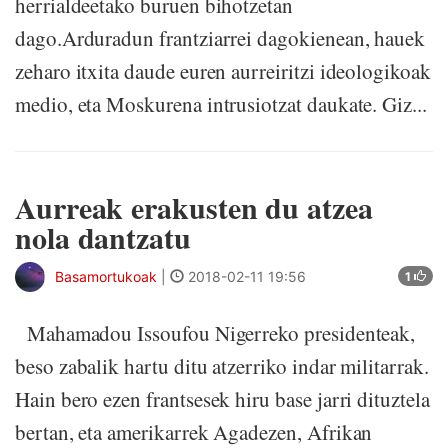
herrialdeetako buruen bihotzetan
dago.Arduradun frantziarrei dagokienean, hauek
zeharo itxita daude euren aurreiritzi ideologikoak
medio, eta Moskurena intrusiotzat daukate. Giz...
Aurreak erakusten du atzea
nola dantzatu
Basamortukoak
|
2018-02-11 19:56
1
Mahamadou Issoufou Nigerreko presidenteak,
beso zabalik hartu ditu atzerriko indar militarrak.
Hain bero ezen frantsesek hiru base jarri dituztela
bertan, eta amerikarrek Agadezen, Afrikan