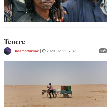
Tenere
Basamortukoak
|
2020-02-21 17:37
1