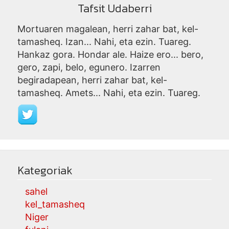
Tafsit Udaberri
Mortuaren magalean, herri zahar bat, kel-
tamasheq. Izan... Nahi, eta ezin. Tuareg.
Hankaz gora. Hondar ale. Haize ero... bero,
gero, zapi, belo, egunero. Izarren
begiradapean, herri zahar bat, kel-
tamasheq. Amets... Nahi, eta ezin. Tuareg.
Kategoriak
sahel
kel_tamasheq
Niger