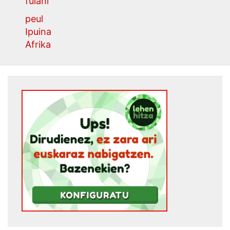
fulani
peul
Ipuina
Afrika