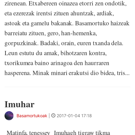
zirenean. Etxabereen oinazea etorri zen ondotik,
eta ezerezak irentsi zituen ahuntzak, ardiak,
astoak eta gamelu bakanak. Basamortuko haizeak
barreiatu zituen, gero, han-hemenka,
gorpuzkinak. Badaki, orain, euren txanda dela.
Leun estutu du amak, bihotzaren kontra,
txorikumea baino arinagoa den haurraren
hasperena. Minak minari erakutsi dio bidea, tris...
Imuhar
Basamortukoak
|
2017-01-04 17:18
Matinfa, tenessey Imuhagh tigraw tikma