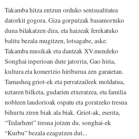
Takamba hitza entzun orduko sentsualitatea
datorkit gogora. Giza gorputzak basamortuko
duna bilakatzen dira, eta haizeak ferekatuko
balitu bezala mugitzen, lotsagabe, aske.
Takamba musikak eta dantzak XV.mendeko
Songhai inperioan dute jatorria, Gao hiria,
kultura eta komertzio hiriburua zen garaietan.
Tamasheq griot-ek eta perratzaileek moldatua,
uztaren bilketa, gudarien etxeratzea, eta familia
nobleen laudorioak ospatu eta goratzeko tresna
bihurtu ziren biak ala biak. Griot-ak, eserita,
“Tedarhent” tresna jotzen du, songhai-ek
“Kurbu” bezala ezagutzen dut...