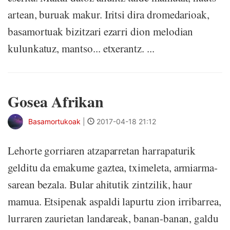
artean, buruak makur. Iritsi dira dromedarioak,
basamortuak bizitzari ezarri dion melodian
kulunkatuz, mantso... etxerantz. ...
Gosea Afrikan
Basamortukoak
|
2017-04-18 21:12
Lehorte gorriaren atzaparretan harrapaturik
gelditu da emakume gaztea, tximeleta, armiarma-
sarean bezala. Bular ahitutik zintzilik, haur
mamua. Etsipenak aspaldi lapurtu zion irribarrea,
lurraren zaurietan landareak, banan-banan, galdu