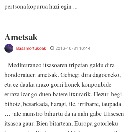
pertsona kopurua hazi egin ...
Ametsak
Basamortukoak
|
2016-10-31 16:44
Mediterraneo itsasoaren tripetan galdu dira
hondoratuen ametsak. Gehiegi dira dagoeneko,
eta ez dauka arazo gorri honek konponbide
erraza izango duen batere itxurarik. Hezur, begi,
bihotz, besarkada, haragi, ile, irribarre, taupada
… jale munstro bihurtu da ia nahi gabe Ulisesen
itsasoa gaur. Bien bitartean, Europa gotorleku