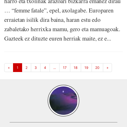
harro eta txolinak arazoari bizkarra emanez dirau
… “femme fatale”, epel, axolagabe. Europaren
erraietan isilik dira baina, haran estu edo
zabaletako herrixka mamu, gero eta mamuagoak.
Gazteek ez dituzte euren herriak maite, ez e...
«
1
2
3
4
...
17
18
19
20
»