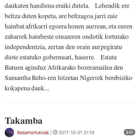
daukaten handiena eraiki dutela. Lehendik ere
beltza duten kopeta, are beltzagoa jarri zaie
hainbat afrikarri egoera honen aurrean, eta euren
zaharrek hainbeste oinazeren ondotik lortutako
independentzia, zertan den orain aurpegiratu
diote estatuko gobernuari, haserre. Estatu
Batuen aginduz Afrikarako bozeramailea den
Samantha Reho-ren hitzetan Nigerrek berebiziko
kokapena dauk...
Takamba
Basamortukoak
|
2017-10-21 21:19
3