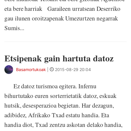
eta bere harriak Garaileen urratsean Deserriko
gau ilunen oroitzapenak Umezurtzen negarrak
Sumis...
Etsipenak gain hartuta datoz
Basamortukoak
|
2015-08-29 20:04
Ez datoz turismoa egitera. Infernu
bihurtutako euren sorterrietatik datoz, eskuak
hutsik, desesperazioa begietan. Har dezagun,
adibidez, Afrikako Txad estatu handia. Eta
handia diot, Txad zentzu askotan delako handia,