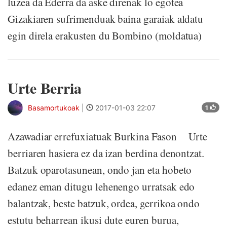
luzea da Ederra da aske direnak lo egotea
Gizakiaren sufrimenduak baina garaiak aldatu
egin direla erakusten du Bombino (moldatua)
Urte Berria
Basamortukoak
|
2017-01-03 22:07
1
Azawadiar errefuxiatuak Burkina Fason Urte
berriaren hasiera ez da izan berdina denontzat.
Batzuk oparotasunean, ondo jan eta hobeto
edanez eman ditugu lehenengo urratsak edo
balantzak, beste batzuk, ordea, gerrikoa ondo
estutu beharrean ikusi dute euren burua,