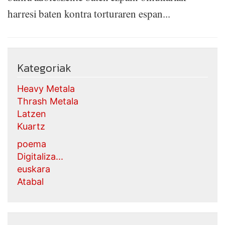
harresi baten kontra torturaren espan...
Kategoriak
Heavy Metala
Thrash Metala
Latzen
Kuartz
poema
Digitaliza...
euskara
Atabal