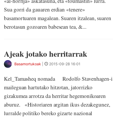
«al-horrija» askatasuna, eta «toumastin» lurra.
Sua gorri da gauaren erdian «tenere»
basamortuaren magalean. Suaren itzalean, suaren
berotasun gozoaren babesean tea, &...
Ajeak jotako herritarrak
Basamortukoak
|
2015-09-28 16:01
Kel_Tamasheq nomada Rodolfo Stavenhagen-i
maileguan hartutako hitzotan, jatorrizko
gizakumea arrotza da herritar hegemonikoaren
aburuz. «Historiaren argitan ikus dezakegunez,
lurralde politiko bereko gizarte nazional