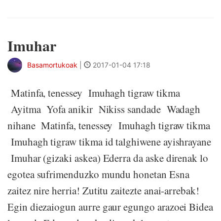
Imuhar
Basamortukoak
|
2017-01-04 17:18
Matinfa, tenessey Imuhagh tigraw tikma
Ayitma Yofa anikir Nikiss sandade Wadagh
nihane Matinfa, tenessey Imuhagh tigraw tikma
Imuhagh tigraw tikma id talghiwene ayishrayane
Imuhar (gizaki askea) Ederra da aske direnak lo
egotea sufrimenduzko mundu honetan Esna
zaitez nire herria! Zutitu zaitezte anai-arrebak!
Egin diezaiogun aurre gaur egungo arazoei Bidea