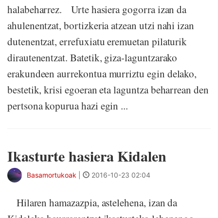
halabeharrez. Urte hasiera gogorra izan da
ahulenentzat, bortizkeria atzean utzi nahi izan
dutenentzat, errefuxiatu eremuetan pilaturik
dirautenentzat. Batetik, giza-laguntzarako
erakundeen aurrekontua murriztu egin delako,
bestetik, krisi egoeran eta laguntza beharrean den
pertsona kopurua hazi egin ...
Ikasturte hasiera Kidalen
Basamortukoak
|
2016-10-23 02:04
Hilaren hamazazpia, astelehena, izan da