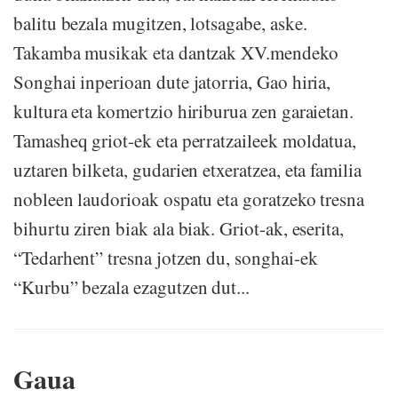
balitu bezala mugitzen, lotsagabe, aske.
Takamba musikak eta dantzak XV.mendeko
Songhai inperioan dute jatorria, Gao hiria,
kultura eta komertzio hiriburua zen garaietan.
Tamasheq griot-ek eta perratzaileek moldatua,
uztaren bilketa, gudarien etxeratzea, eta familia
nobleen laudorioak ospatu eta goratzeko tresna
bihurtu ziren biak ala biak. Griot-ak, eserita,
“Tedarhent” tresna jotzen du, songhai-ek
“Kurbu” bezala ezagutzen dut...
Gaua