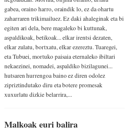
gabea, oraino harro, oraindik lo, ez da ohartu
zaharraren trikimailuez. Ez daki ahaleginak eta bi
egiten ari dela, bere magaleko bi kuttunak,
aspaldikoak, betikoak... elkar irentsi dezaten,
elkar zulatu, bortxatu, elkar ezereztu. Tuaregei,
eta Tubuei, mortuko paisaia eternaleko ibiltari
nekaezinei, nomadei, aspaldiko bizilagunei...
hutsaren hurrengoa baino ez diren odolez
zipriztindutako diru eta botere promesak
xuxurlatu dizkie belarrira,...
Malkoak euri balira