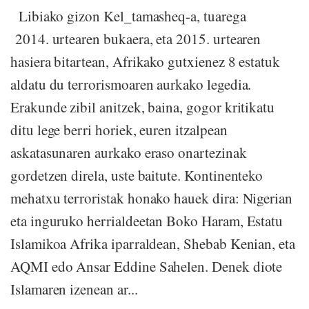
Libiako gizon Kel_tamasheq-a, tuarega
2014. urtearen bukaera, eta 2015. urtearen
hasiera bitartean, Afrikako gutxienez 8 estatuk
aldatu du terrorismoaren aurkako legedia.
Erakunde zibil anitzek, baina, gogor kritikatu
ditu lege berri horiek, euren itzalpean
askatasunaren aurkako eraso onartezinak
gordetzen direla, uste baitute. Kontinenteko
mehatxu terroristak honako hauek dira: Nigerian
eta inguruko herrialdeetan Boko Haram, Estatu
Islamikoa Afrika iparraldean, Shebab Kenian, eta
AQMI edo Ansar Eddine Sahelen. Denek diote
Islamaren izenean ar...