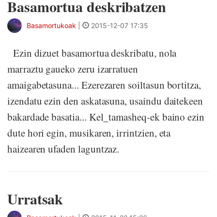
Basamortua deskribatzen
Basamortukoak
|
2015-12-07 17:35
Ezin dizuet basamortua deskribatu, nola
marraztu gaueko zeru izarratuen
amaigabetasuna... Ezerezaren soiltasun bortitza,
izendatu ezin den askatasuna, usaindu daitekeen
bakardade basatia... Kel_tamasheq-ek baino ezin
dute hori egin, musikaren, irrintzien, eta
haizearen ufaden laguntzaz.
Urratsak