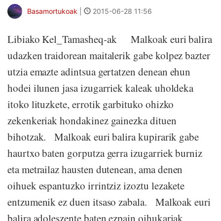
Basamortukoak
|
2015-06-28 11:56
Libiako Kel_Tamasheq-ak Malkoak euri balira
udazken traidorean maitalerik gabe kolpez bazter
utzia emazte adintsua gertatzen denean ehun
hodei ilunen jasa izugarriek kaleak uholdeka
itoko lituzkete, errotik garbituko ohizko
zekenkeriak hondakinez gainezka dituen
bihotzak. Malkoak euri balira kupirarik gabe
haurtxo baten gorputza gerra izugarriek burniz
eta metrailaz hausten dutenean, ama denen
oihuek espantuzko irrintziz izoztu lezakete
entzumenik ez duen itsaso zabala. Malkoak euri
balira adoleszente baten ezpain oihukariak