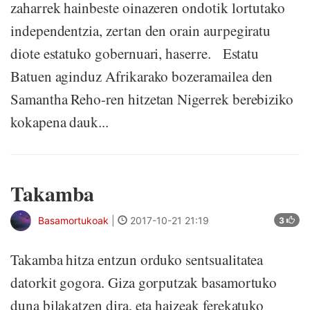
zaharrek hainbeste oinazeren ondotik lortutako
independentzia, zertan den orain aurpegiratu
diote estatuko gobernuari, haserre. Estatu
Batuen aginduz Afrikarako bozeramailea den
Samantha Reho-ren hitzetan Nigerrek berebiziko
kokapena dauk...
Takamba
Basamortukoak
|
2017-10-21 21:19
3
Takamba hitza entzun orduko sentsualitatea
datorkit gogora. Giza gorputzak basamortuko
duna bilakatzen dira, eta haizeak ferekatuko