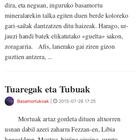
dira, eta neguan, inguruko basamortu
mineralarekin talka egiten duen berde koloreko
gari-sailak dantzatzen ditu haizeak. Harago, ur-
jauzi handi batek elikatutako «guelta» sakon,
zoragarria. Afis, lanerako gai ziren gizon
guztien antzera, ...
Tuaregak eta Tubuak
Basamortukoak
|
2015-07-28 17:25
Mortuak artaz gordeta dituen altxorren
usnan dabil azeri zaharra Fezzan-en, Libia
hegoaldean. Mortua, birjina oiraino, urratu