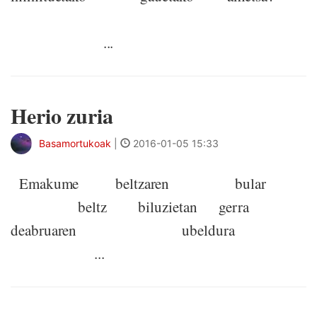
...
Herio zuria
Basamortukoak
|
2016-01-05 15:33
Emakume beltzaren bular
beltz biluzietan gerra
deabruaren ubeldura
...