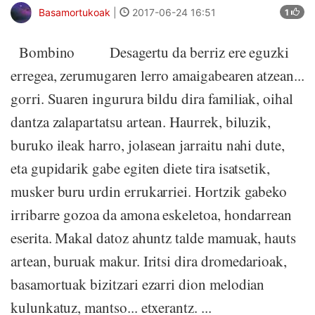
Basamortukoak
|
2017-06-24 16:51
1
Bombino Desagertu da berriz ere eguzki
erregea, zerumugaren lerro amaigabearen atzean...
gorri. Suaren ingurura bildu dira familiak, oihal
dantza zalapartatsu artean. Haurrek, biluzik,
buruko ileak harro, jolasean jarraitu nahi dute,
eta gupidarik gabe egiten diete tira isatsetik,
musker buru urdin errukarriei. Hortzik gabeko
irribarre gozoa da amona eskeletoa, hondarrean
eserita. Makal datoz ahuntz talde mamuak, hauts
artean, buruak makur. Iritsi dira dromedarioak,
basamortuak bizitzari ezarri dion melodian
kulunkatuz, mantso... etxerantz. ...