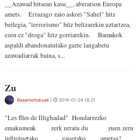
__Azawad hitsean kasu__, aberatson Europa
amets. Errazago zaio askori "Sahel" hitz
beilegia, "terrorismo" hitz beltzarekin uztartzea,
ezen ez "droga" hitz gorriarekin. Bamakok
aspaldi abandonatutako gazte langabetu
azawadiarrak baina, s...
Zu
Basamortukoak
|
2016-01-24 18:21
"Les flles de Illighadad" Hondarrezko
emakumeak zerk urratu du zuen zeru
infinituetako gauetako ametsa?