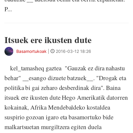
P...
Itsuek ere ikusten dute
Basamortukoak
|
2016-03-12 18:26
kel_tamasheq gaztea "Gauzak ez dira nahastu
behar" __esango dizuete batzuek__. "Drogak eta
politika bi gai zeharo desberdinak dira". Baina
itsuek ere ikusten dute Hego Amerikatik datorren
kokainak, Afrika Mendebaldeko kostaldea
suspirio gozoan igaro eta basamortuko bide
malkartsuetan murgiltzera egiten duela