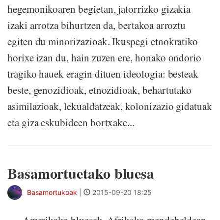
hegemonikoaren begietan, jatorrizko gizakia
izaki arrotza bihurtzen da, bertakoa arroztu
egiten du minorizazioak. Ikuspegi etnokratiko
horixe izan du, hain zuzen ere, honako ondorio
tragiko hauek eragin dituen ideologia: besteak
beste, genozidioak, etnozidioak, behartutako
asimilazioak, lekualdatzeak, kolonizazio gidatuak
eta giza eskubideen bortxake...
Basamortuetako bluesa
Basamortukoak
|
2015-09-20 18:25
Amerikako bluesak, Afrikako mendebaldean