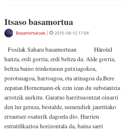
Itsaso basamortua
Basamortukoak
|
2015-08-12 17:06
Fosilak Sahara basamortuan Hàroùd
haitza, erdi gorria, erdi beltza da. Alde gorria,
beltza baino trinkotasun gutxiagokoa,
porotsuagoa, harroagoa, eta arinagoa da.Bere
zepatan Hornemann-ek ezin izan du substantzia
arrotzik aurkitu. Garatxo harritsuontzat oinarri
den lur geruza, bestalde, sumendiek jaurtitako
errautsez osaturik dagoela dio. Harrien
estratifikazioa horizontala da, baina sarri