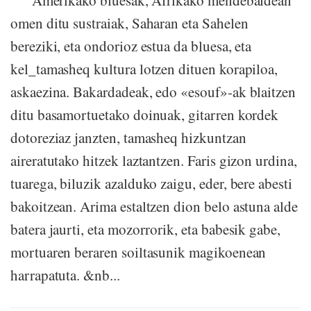
omen ditu sustraiak, Saharan eta Sahelen
bereziki, eta ondorioz estua da bluesa, eta
kel_tamasheq kultura lotzen dituen korapiloa,
askaezina. Bakardadeak, edo «esouf»-ak blaitzen
ditu basamortuetako doinuak, gitarren kordek
dotoreziaz janzten, tamasheq hizkuntzan
aireratutako hitzek laztantzen. Faris gizon urdina,
tuarega, biluzik azalduko zaigu, eder, bere abesti
bakoitzean. Arima estaltzen dion belo astuna alde
batera jaurti, eta mozorrorik, eta babesik gabe,
mortuaren beraren soiltasunik magikoenean
harrapatuta. &nb...