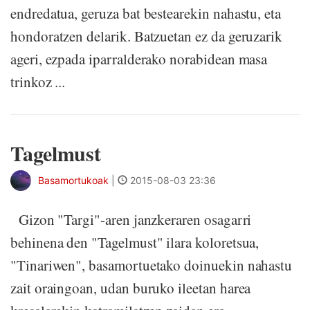
endredatua, geruza bat bestearekin nahastu, eta
hondoratzen delarik. Batzuetan ez da geruzarik
ageri, ezpada iparralderako norabidean masa
trinkoz ...
Tagelmust
Basamortukoak
|
2015-08-03 23:36
Gizon "Targi"-aren janzkeraren osagarri
behinena den "Tagelmust" ilara koloretsua,
"Tinariwen", basamortuetako doinuekin nahastu
zait oraingoan, udan buruko ileetan harea