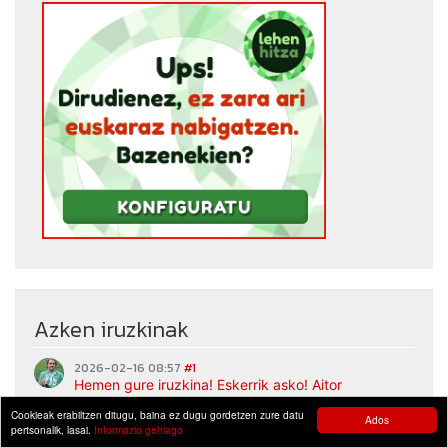
Azken iruzkinak
2026-02-16 08:57
#1
Hemen gure iruzkina! Eskerrik asko! Aitor
2025-12-19 07:54
#2
Cookieak erabiltzen ditugu, baina ez dugu gordetzen zure datu
Ados
Ona! XDD
pertsonalik, lasai.
Informazio gehiago