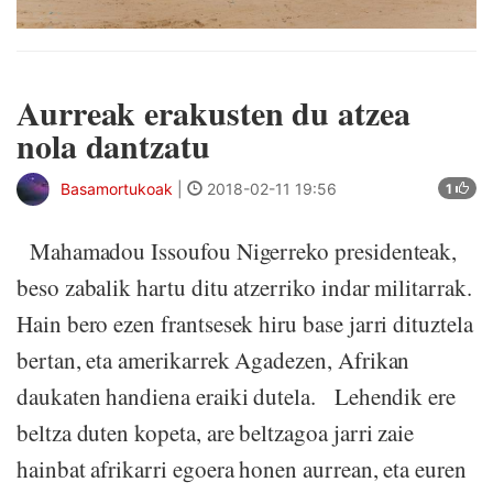
Aurreak erakusten du atzea
nola dantzatu
Basamortukoak
|
2018-02-11 19:56
1
Mahamadou Issoufou Nigerreko presidenteak,
beso zabalik hartu ditu atzerriko indar militarrak.
Hain bero ezen frantsesek hiru base jarri dituztela
bertan, eta amerikarrek Agadezen, Afrikan
daukaten handiena eraiki dutela. Lehendik ere
beltza duten kopeta, are beltzagoa jarri zaie
hainbat afrikarri egoera honen aurrean, eta euren