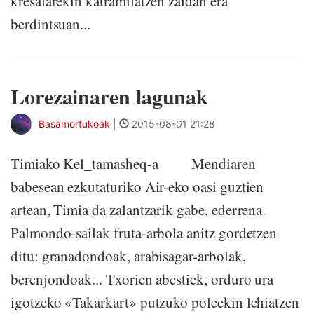
kresalarekin katramilatzen zaidan era
berdintsuan...
Lorezainaren lagunak
Basamortukoak
|
2015-08-01 21:28
Timiako Kel_tamasheq-a Mendiaren
babesean ezkutaturiko Air-eko oasi guztien
artean, Timia da zalantzarik gabe, ederrena.
Palmondo-sailak fruta-arbola anitz gordetzen
ditu: granadondoak, arabisagar-arbolak,
berenjondoak... Txorien abestiek, orduro ura
igotzeko «Takarkart» putzuko poleekin lehiatzen