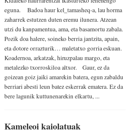
Kidaleko haurrarentzat ikasturteko lehenengo
eguna. Badoa haur kel_tamasheq-a, lau horma
zaharrek estutzen duten eremu ilunera. Atzean
utzi du kanpamentua, ama, eta basamortu zabala.
Pozik doa halere, soineko berria jantzita, apain,
eta dotore orrazturik… maletatxo gorria eskuan.
Koadernoa, arkatzak, hiruzpalau margo, eta
metalezko txorroskiloa altxor. Gaur, ez da
goizean goiz jaiki amarekin batera, egun zabaldu
berriari abesti leun batez eskerrak ematera. Ez da
bere lagunik kuttunenarekin elkartu, ...
Kameleoi kaiolatuak