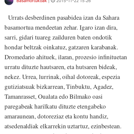
Basamortukoak
|
2015-11-22 15:26
Urrats desberdinen pasabidea izan da Sahara
basamortua mendeetan zehar. Igaro izan dira,
sarri, gidari tuareg zailduren baten ondotik
hondar beltzak oinkatuz, gatzaren karabanak.
Dromedario ahituek, ilaran, prozesio infinituetan
urratu dituzte hautsaren, eta hutsaren bideak,
nekez. Urrea, lurrinak, oihal dotoreak, espezia
gutiziatsuak bizkarrean, Tinbuktu, Agadez,
Tamanrasset, Oualata edo Bilmako oasi
paregabeak harilkatu dituzte etengabeko
amaraunean, dotoreziaz eta kontu handiz,
atsedenaldiak elkarrekin uztartuz, ezinbestean.