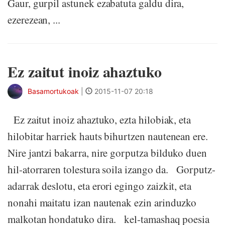
Gaur, gurpil astunek ezabatuta galdu dira,
ezerezean, ...
Ez zaitut inoiz ahaztuko
Basamortukoak
|
2015-11-07 20:18
Ez zaitut inoiz ahaztuko, ezta hilobiak, eta
hilobitar harriek hauts bihurtzen nautenean ere.
Nire jantzi bakarra, nire gorputza bilduko duen
hil-atorraren tolestura soila izango da. Gorputz-
adarrak deslotu, eta erori egingo zaizkit, eta
nonahi maitatu izan nautenak ezin arinduzko
malkotan hondatuko dira. kel-tamashaq poesia