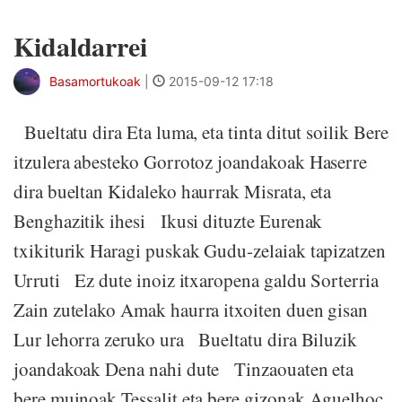
Kidaldarrei
Basamortukoak
|
2015-09-12 17:18
Bueltatu dira Eta luma, eta tinta ditut soilik Bere
itzulera abesteko Gorrotoz joandakoak Haserre
dira bueltan Kidaleko haurrak Misrata, eta
Benghazitik ihesi Ikusi dituzte Eurenak
txikiturik Haragi puskak Gudu-zelaiak tapizatzen
Urruti Ez dute inoiz itxaropena galdu Sorterria
Zain zutelako Amak haurra itxoiten duen gisan
Lur lehorra zeruko ura Bueltatu dira Biluzik
joandakoak Dena nahi dute Tinzaouaten eta
bere muinoak Tessalit eta bere gizonak Aguelhoc