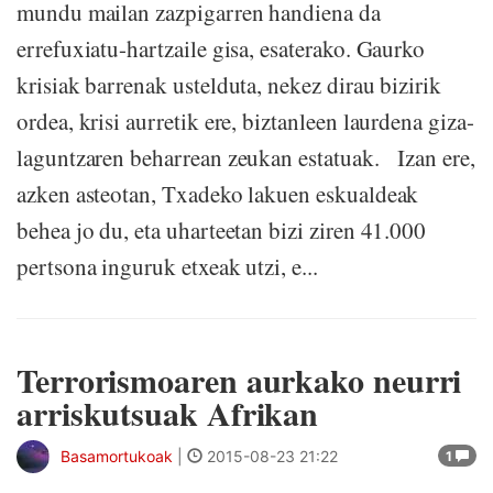
mundu mailan zazpigarren handiena da
errefuxiatu-hartzaile gisa, esaterako. Gaurko
krisiak barrenak ustelduta, nekez dirau bizirik
ordea, krisi aurretik ere, biztanleen laurdena giza-
laguntzaren beharrean zeukan estatuak. Izan ere,
azken asteotan, Txadeko lakuen eskualdeak
behea jo du, eta uharteetan bizi ziren 41.000
pertsona inguruk etxeak utzi, e...
Terrorismoaren aurkako neurri
arriskutsuak Afrikan
Basamortukoak
|
2015-08-23 21:22
1