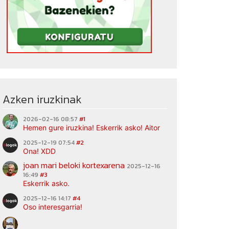
Azken iruzkinak
2026-02-16 08:57
#1
Hemen gure iruzkina! Eskerrik asko! Aitor
2025-12-19 07:54
#2
Ona! XDD
joan mari beloki kortexarena
2025-12-16
16:49
#3
Eskerrik asko.
2025-12-16 14:17
#4
Oso interesgarria!