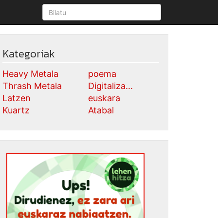
Kategoriak
Heavy Metala
poema
Thrash Metala
Digitaliza...
Latzen
euskara
Kuartz
Atabal