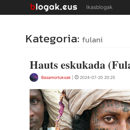
Ikasblogak
Kategoria:
fulani
Hauts eskukada (Fula
Basamortukoak
|
2024-07-20 20:25