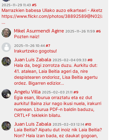
2025-11-29 11:43
#5
Marrazkien babesa Uliako auzo elkarteari - Aketz etxea (argazki bi
https://www.flickr.com/photos/38892589@N02/albums/72177720
...
Mikel Asurmendi Agirre
2025-11-26 11:59
#6
Pozten naiz!
2025-11-26 10:44
#7
Irakurtzeko gogotsu!
Juan Luis Zabala
2025-02-04 09:33
#8
Hala da, begi zorrotza duzu. Aurkitu dut:
41. atalean, Laia Beitia ageri da, nire
despistearen ondorioz, Lisa Beitia agertu
ordez. Bigarren edizior...
Angelu Villa
2025-02-03 21:11
#9
Egia esan, liburua orraztatu eta ez dut
aurkitu! Baina ziur nago ikusi nuela, irakurri
nuenean. Lburua PDF-n baldin baduzu,
CRTL+F teklekin bilatu.
Juan Luis Zabala
2025-02-03 12:14
#10
Laia Beitia? Aipatu dut inoiz nik Laia Beitia?
Non? Hala izan bada, ez daukat gogoan,