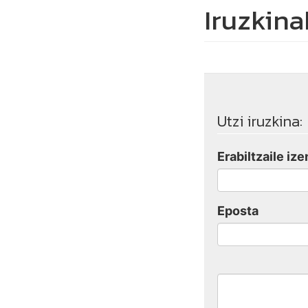
Iruzkina
Utzi iruzkina:
Erabiltzaile ize
Eposta