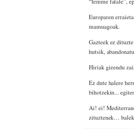
“femme fatale”, ep
Europaren erraieta
mamuagoak.
Gazteek ez dituzte
hutsik, abandonatur
Hiriak gizendu zai
Ez dute halere herr
bihotzekin... egite
Ai! ei! Mediterran
zituztenek… balek