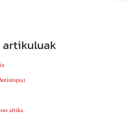
 artikuluak
ia
Antiutopia)
rsus afrika