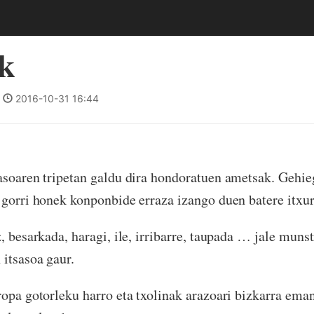
k
|
2016-10-31 16:44
soaren tripetan galdu dira hondoratuen ametsak. Gehie
 gorri honek konponbide erraza izango duen batere itxur
, besarkada, haragi, ile, irribarre, taupada … jale munst
 itsasoa gaur.
ropa gotorleku harro eta txolinak arazoari bizkarra em