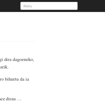
gi dira dagoeneko,
arik.
ro bihurtu da ia
anez dirau …