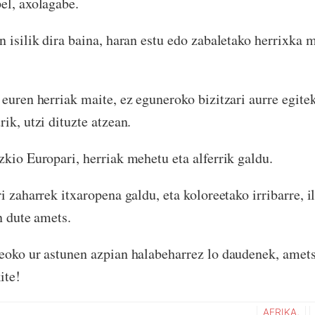
el, axolagabe.
n isilik dira baina, haran estu edo zabaletako herrixka 
 euren herriak maite, ez eguneroko bizitzari aurre egite
ik, utzi dituzte atzean.
zkio Europari, herriak mehetu eta alferrik galdu.
i zaharrek itxaropena galdu, eta koloreetako irribarre, i
n dute amets.
eoko ur astunen azpian halabeharrez lo daudenek, amet
ite!
AFRIKA,