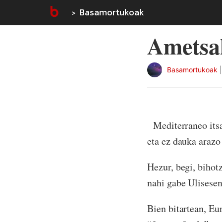
Basamortukoak
Ametsa
Basamortukoak
Mediterraneo itsa
eta ez dauka arazo
Hezur, begi, bihotz
nahi gabe Ulisesen
Bien bitartean, Eu