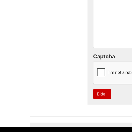
Captcha
Bidali
Developed by
CodeSyntax
. Software:
Bitakora
th