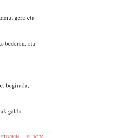
mamu, gero eta
ko bederen, eta
le, begirada,
sak galdu
ETORKIN
EUROPA