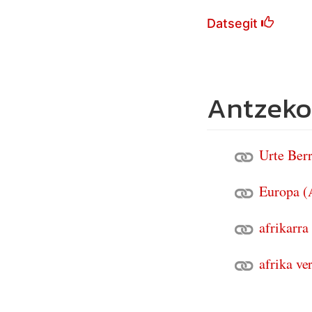
Datsegit
Antzeko
Urte Berr
Europa (
afrikarra
afrika ve