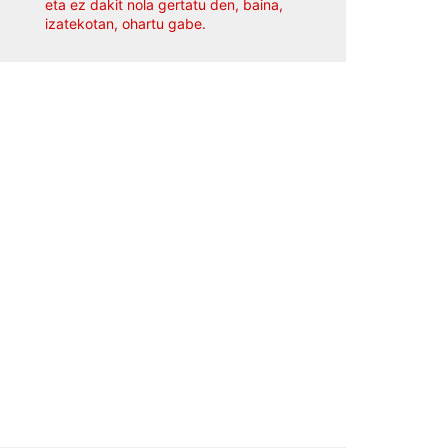
eta ez dakit nola gertatu den, baina,
izatekotan, ohartu gabe.