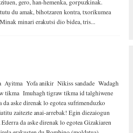
zituen, gero, han-hemenka, gorpuzkinak.
stutu du amak, bihotzaren kontra, txorikumea
inak minari erakutsi dio bidea, tris...
ma Ayitma Yofa anikir Nikiss sandade Wadagh
w tikma Imuhagh tigraw tikma id talghiwene
a da aske direnak lo egotea sufrimenduzko
utitu zaitezte anai-arrebak! Egin diezaiogun
 Ederra da aske direnak lo egotea Gizakiaren
direla erakusten du Bombino (moldatua)