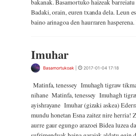
bakanak. Basamortuko haizeak barreiatu 
Badaki, orain, euren txanda dela. Leun e
baino arinagoa den haurraren hasperena. M
Imuhar
Basamortukoak
|
2017-01-04 17:18
Matinfa, tenessey Imuhagh tigraw tik
nihane Matinfa, tenessey Imuhagh tigra
ayishrayane Imuhar (gizaki askea) Ederr
mundu honetan Esna zaitez nire herria! Z
aurre gaur egungo arazoei Bidea luzea da
sufrimenduak baina garaiak aldatu egin 