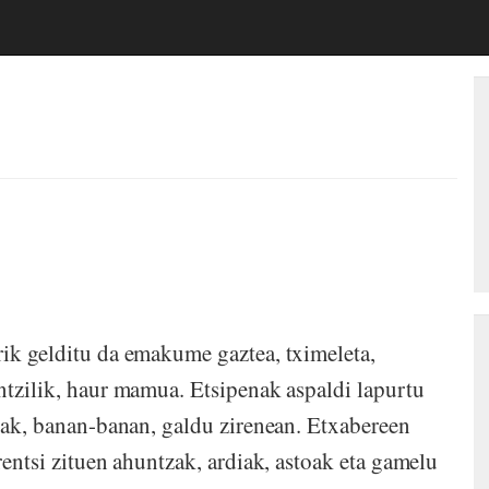
rik gelditu da emakume gaztea, tximeleta,
intzilik, haur mamua. Etsipenak aspaldi lapurtu
reak, banan-banan, galdu zirenean. Etxabereen
rentsi zituen ahuntzak, ardiak, astoak eta gamelu