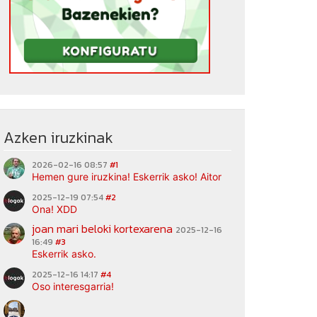
Azken iruzkinak
2026-02-16 08:57
#1
Hemen gure iruzkina! Eskerrik asko! Aitor
2025-12-19 07:54
#2
Ona! XDD
joan mari beloki kortexarena
2025-12-16
16:49
#3
Eskerrik asko.
2025-12-16 14:17
#4
Oso interesgarria!