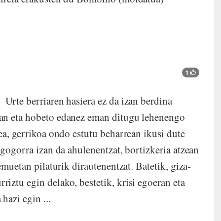
1
rte berriaren hasiera ez da izan berdina
jan eta hobeto edanez eman ditugu lehenengo
ea, gerrikoa ondo estutu beharrean ikusi dute
gogorra izan da ahulenentzat, bortizkeria atzean
emuetan pilaturik dirautenentzat. Batetik, giza-
iztu egin delako, bestetik, krisi egoeran eta
hazi egin ...