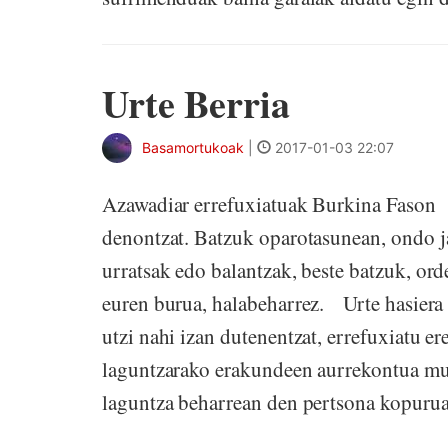
Urte Berria
Basamortukoak
|
2017-01-03 22:07
Azawadiar errefuxiatuak Burkina Fason U
denontzat. Batzuk oparotasunean, ondo 
urratsak edo balantzak, beste batzuk, ord
euren burua, halabeharrez. Urte hasiera 
utzi nahi izan dutenentzat, errefuxiatu er
laguntzarako erakundeen aurrekontua murr
laguntza beharrean den pertsona kopurua 