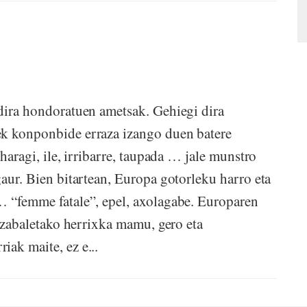
dira hondoratuen ametsak. Gehiegi dira
ek konponbide erraza izango duen batere
 haragi, ile, irribarre, taupada … jale munstro
gaur. Bien bitartean, Europa gotorleku harro eta
… “femme fatale”, epel, axolagabe. Europaren
o zabaletako herrixka mamu, gero eta
ak maite, ez e...