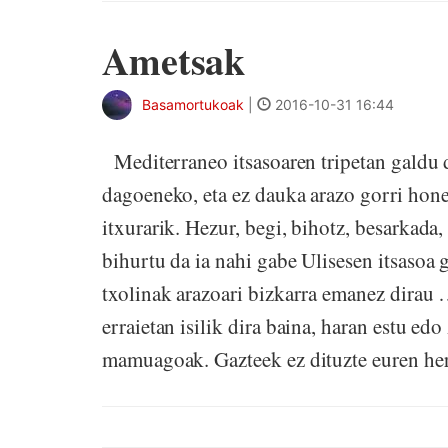
Ametsak
Basamortukoak
|
2016-10-31 16:44
Mediterraneo itsasoaren tripetan galdu 
dagoeneko, eta ez dauka arazo gorri hon
itxurarik. Hezur, begi, bihotz, besarkada,
bihurtu da ia nahi gabe Ulisesen itsasoa 
txolinak arazoari bizkarra emanez dirau 
erraietan isilik dira baina, haran estu ed
mamuagoak. Gazteek ez dituzte euren herri