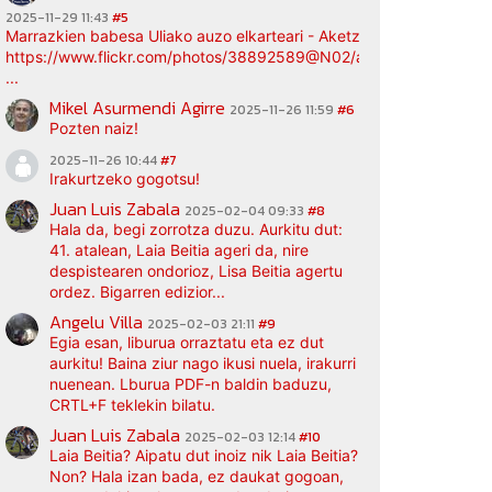
2025-11-29 11:43
#5
Marrazkien babesa Uliako auzo elkarteari - Aketz etxea (argazki bi
https://www.flickr.com/photos/38892589@N02/albums/72177720
...
Mikel Asurmendi Agirre
2025-11-26 11:59
#6
Pozten naiz!
2025-11-26 10:44
#7
Irakurtzeko gogotsu!
Juan Luis Zabala
2025-02-04 09:33
#8
Hala da, begi zorrotza duzu. Aurkitu dut:
41. atalean, Laia Beitia ageri da, nire
despistearen ondorioz, Lisa Beitia agertu
ordez. Bigarren edizior...
Angelu Villa
2025-02-03 21:11
#9
Egia esan, liburua orraztatu eta ez dut
aurkitu! Baina ziur nago ikusi nuela, irakurri
nuenean. Lburua PDF-n baldin baduzu,
CRTL+F teklekin bilatu.
Juan Luis Zabala
2025-02-03 12:14
#10
Laia Beitia? Aipatu dut inoiz nik Laia Beitia?
Non? Hala izan bada, ez daukat gogoan,