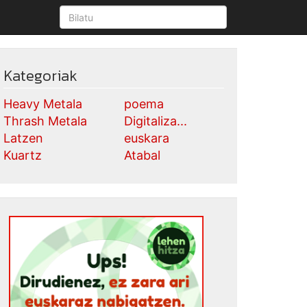
Kategoriak
Heavy Metala
poema
Thrash Metala
Digitaliza...
Latzen
euskara
Kuartz
Atabal