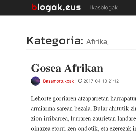
Ikasblogak
Kategoria:
Afrika,
Gosea Afrikan
Basamortukoak
|
2017-04-18 21:12
Lehorte gorriaren atzaparretan harrapatu
armiarma-sarean bezala. Bular ahitutik z
zion irribarrea, lurraren zaurietan landa
oinazea etorri zen ondotik, eta ezerezak i