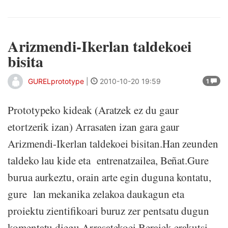
Arizmendi-Ikerlan taldekoei
bisita
GURELprototype
|
2010-10-20 19:59
1
Prototypeko kideak (Aratzek ez du gaur
etortzerik izan) Arrasaten izan gara gaur
Arizmendi-Ikerlan taldekoei bisitan.Han zeunden
taldeko lau kide eta entrenatzailea, Beñat.Gure
burua aurkeztu, orain arte egin duguna kontatu,
gure lan mekanika zelakoa daukagun eta
proiektu zientifikoari buruz zer pentsatu dugun
komentatu diegu Arrasatekoei.Beraiek erakutsi