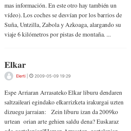
mas información. En este otro hay también un
vídeo). Los coches se desvían por los barrios de
Suña, Untzilla, Zabola y Azkoaga, alargando su
viaje 6 kilómetros por pistas de montaña. ...
Elkar
Elerti
|
2009-05-09 19:29
Espe Arriaran Arrasateko Elkar liburu dendaren
saltzaileari egindako elkarrizketa irakurgai uzten
dizuegu jarraian: Zein liburu izan da 2009ko
urtean orian arte gehien saldu dena? Euskaraz