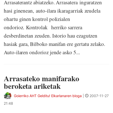
Arrasaterantz abiatzeko. Arrasatera inguratzen
hasi ginenean, auto-ilara ikaragarriak zeudela
ohartu ginen kontrol polizialen
ondorioz. Kontrolak herriko sarrera
desberdinetan zeuden. Istorio hau ezagutzen
hasiak gara, Bilboko manifan ere gertatu zelako.
Auto-ilaren ondorioz jende asko 5...
Arrasateko manifarako
beroketa ariketak
Goierriko AHT Gelditu! Elkarlanaren bloga
|
2007-11-27
21:48