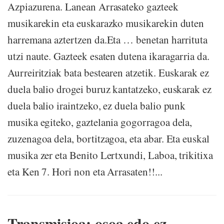
Azpiazurena. Lanean Arrasateko gazteek
musikarekin eta euskarazko musikarekin duten
harremana aztertzen da.Eta … benetan harrituta
utzi naute. Gazteek esaten dutena ikaragarria da.
Aurreiritziak bata bestearen atzetik. Euskarak ez
duela balio drogei buruz kantatzeko, euskarak ez
duela balio iraintzeko, ez duela balio punk
musika egiteko, gaztelania gogorragoa dela,
zuzenagoa dela, bortitzagoa, eta abar. Eta euskal
musika zer eta Benito Lertxundi, Laboa, trikitixa
eta Ken 7. Hori non eta Arrasaten!!...
Transmisioa: osoa edo ez