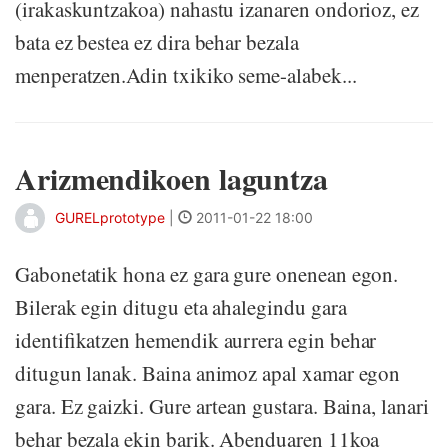
(irakaskuntzakoa) nahastu izanaren ondorioz, ez
bata ez bestea ez dira behar bezala
menperatzen.Adin txikiko seme-alabek...
Arizmendikoen laguntza
GURELprototype
|
2011-01-22 18:00
Gabonetatik hona ez gara gure onenean egon.
Bilerak egin ditugu eta ahalegindu gara
identifikatzen hemendik aurrera egin behar
ditugun lanak. Baina animoz apal xamar egon
gara. Ez gaizki. Gure artean gustara. Baina, lanari
behar bezala ekin barik. Abenduaren 11koa