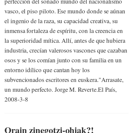
perfección del soñado mundo del nacionalismo
vasco, el piso piloto. Ese mundo donde se aúnan
el ingenio de la raza, su capacidad creativa, su
inmensa fortaleza de espíritu, con la creencia en
la superioridad mítica. Allí, antes de que hubiera
industria, crecían valerosos vascones que cazaban
osos y se los comían junto con su familia en un
entorno idílico que cantan hoy los
subvencionados escritores en euskera."Arrasate,
un mundo perfecto. Jorge M. Reverte.El País,
2008-3-8
Orain zinegotzi-ohiak?!