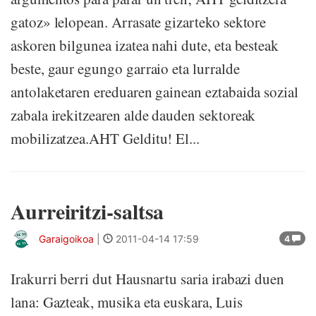
gatoz» lelopean. Arrasate gizarteko sektore
askoren bilgunea izatea nahi dute, eta besteak
beste, gaur egungo garraio eta lurralde
antolaketaren ereduaren gainean eztabaida sozial
zabala irekitzearen alde dauden sektoreak
mobilizatzea.AHT Gelditu! El...
Aurreiritzi-saltsa
Garaigoikoa
|
2011-04-14 17:59
4
Irakurri berri dut Hausnartu saria irabazi duen
lana: Gazteak, musika eta euskara, Luis