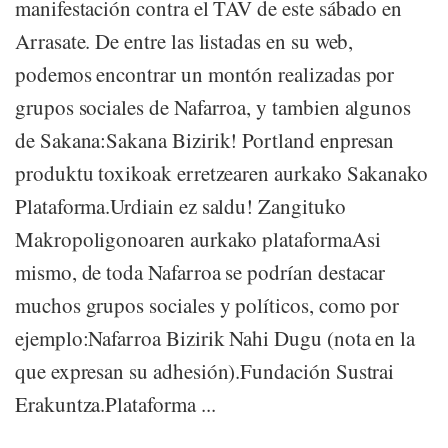
manifestación contra el TAV de este sábado en
Arrasate. De entre las listadas en su web,
podemos encontrar un montón realizadas por
grupos sociales de Nafarroa, y tambien algunos
de Sakana:Sakana Bizirik! Portland enpresan
produktu toxikoak erretzearen aurkako Sakanako
Plataforma.Urdiain ez saldu! Zangituko
Makropoligonoaren aurkako plataformaAsi
mismo, de toda Nafarroa se podrían destacar
muchos grupos sociales y políticos, como por
ejemplo:Nafarroa Bizirik Nahi Dugu (nota en la
que expresan su adhesión).Fundación Sustrai
Erakuntza.Plataforma ...