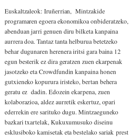
Euskaltzaleok: Iruñerrian, Mintzakide
programaren egoera ekonomikoa onbideratzeko,
abenduan jarri genuen diru bilketa kanpaina
aurrera doa. Tantaz tanta helburua betetzeko
behar dugunaren herenera iritsi gara baina 12
egun besterik ez dira geratzen zuen ekarpenak
jasotzeko eta Crowdfundin kanpaina honen
gutxieneko kopurura iristeko, bertan behera
geratu ez dadin. Edozein ekarpena, zuen
kolaborazioa, aldez aurretik eskertuz, opari
ederrekin ere sarituko dugu. Mintzaeguneko
bazkari txartelak, Kukuxumusuko diseinu
esklusiboko kamisetak eta bestelako sariak prest