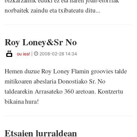
bizkarzainik eduki ez eta haren joan-etorriak
norbaitek zaindu eta txibateatu ditu...
Roy Loney&Sr No
ou iea!
|
2008-02-28 14:34
Hemen duzue Roy Loney Flamin groovies talde
mitikoaren abeslaria Donostiako Sr. No
taldearekin Arrasateko 360 aretoan. Kontzertu
bikaina hura!
Etsaien lurraldean