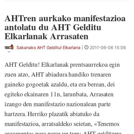
AHTren aurkako manifestazioa
antolatu du AHT Gelditu
Elkarlanak Arrasaten
Sakanako AHT Gelditu! Elkarlana
|
2011-06-06 15:06
AHT Gelditu! Elkarlanak prentsaurrekoa egin
zuen atzo, AHT abiadura handiko trenaren
gaineko gogoetak azaldu, eta era berean, dei
egiteko ekainaren 11n, larunbata, Arrasaten
izango den manifestazio nazionalean parte
hartzera. Herriko plazatik abiatuko da
manifestazioa, arratsaldeko seietan, «Tenemos
argumentos para parar un tren; AHT gelditzera