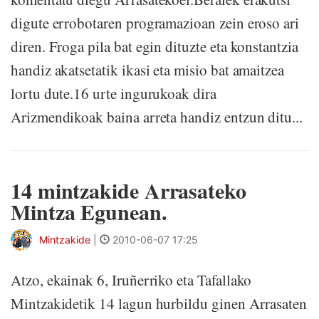
digute errobotaren programazioan zein eroso ari
diren. Froga pila bat egin dituzte eta konstantzia
handiz akatsetatik ikasi eta misio bat amaitzea
lortu dute.16 urte ingurukoak dira
Arizmendikoak baina arreta handiz entzun ditu...
14 mintzakide Arrasateko
Mintza Egunean.
Mintzakide
|
2010-06-07 17:25
Atzo, ekainak 6, Iruñerriko eta Tafallako
Mintzakidetik 14 lagun hurbildu ginen Arrasaten