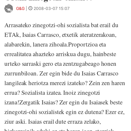
G&G
|
2008-03-07 15:07
Arrasateko zinegotzi-ohi sozialista bat erail du
ETAk, Isaias Carrasco, etxetik ateratzerakoan,
alabarekin, lanera zihoala.Proportzioa eta
errealitatea ahazteko arriskua dugu, hainbeste
urteko sarraski gero eta zentzugabeago honen
zurrunbiloan. Zer egin bide du Isaias Carrasco
langileak heriotza merezi izateko? Zein zen haren
errua? Sozialista izatea. Inoiz zinegotzi
izana!Zergatik Isaias? Zer egin du Isaiasek beste
zinegotzi-ohi sozialistek egin ez dutena? Ezer ez,
ziur aski. Isaias erail dute erraza zelako,