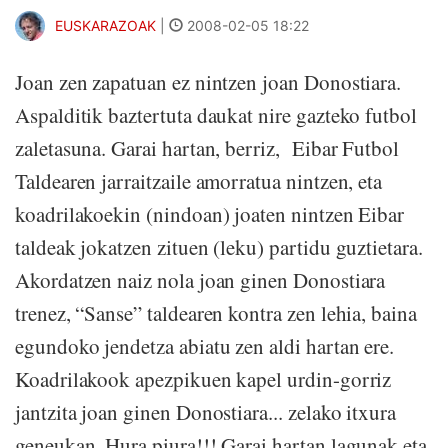
EUSKARAZOAK
|
2008-02-05 18:22
Joan zen zapatuan ez nintzen joan Donostiara.
Aspalditik baztertuta daukat nire gazteko futbol
zaletasuna. Garai hartan, berriz, Eibar Futbol
Taldearen jarraitzaile amorratua nintzen, eta
koadrilakoekin (nindoan) joaten nintzen Eibar
taldeak jokatzen zituen (leku) partidu guztietara.
Akordatzen naiz nola joan ginen Donostiara
trenez, “Sanse” taldearen kontra zen lehia, baina
egundoko jendetza abiatu zen aldi hartan ere.
Koadrilakook apezpikuen kapel urdin-gorriz
jantzita joan ginen Donostiara... zelako itxura
geneukan, Hura piura!!! Garai hartan lagunak eta