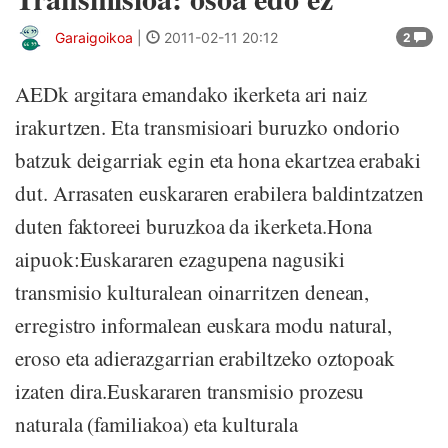
Garaigoikoa
|
2011-02-11 20:12
2
AEDk argitara emandako ikerketa ari naiz
irakurtzen. Eta transmisioari buruzko ondorio
batzuk deigarriak egin eta hona ekartzea erabaki
dut. Arrasaten euskararen erabilera baldintzatzen
duten faktoreei buruzkoa da ikerketa.Hona
aipuok:Euskararen ezagupena nagusiki
transmisio kulturalean oinarritzen denean,
erregistro informalean euskara modu natural,
eroso eta adierazgarrian erabiltzeko oztopoak
izaten dira.Euskararen transmisio prozesu
naturala (familiakoa) eta kulturala