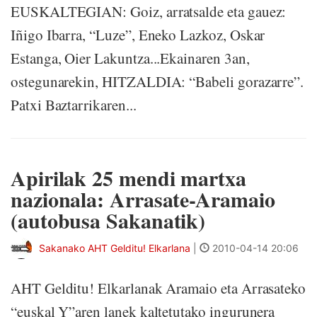
EUSKALTEGIAN: Goiz, arratsalde eta gauez:
Iñigo Ibarra, “Luze”, Eneko Lazkoz, Oskar
Estanga, Oier Lakuntza...Ekainaren 3an,
ostegunarekin, HITZALDIA: “Babeli gorazarre”.
Patxi Baztarrikaren...
Apirilak 25 mendi martxa
nazionala: Arrasate-Aramaio
(autobusa Sakanatik)
Sakanako AHT Gelditu! Elkarlana
|
2010-04-14 20:06
AHT Gelditu! Elkarlanak Aramaio eta Arrasateko
“euskal Y”aren lanek kaltetutako ingurunera