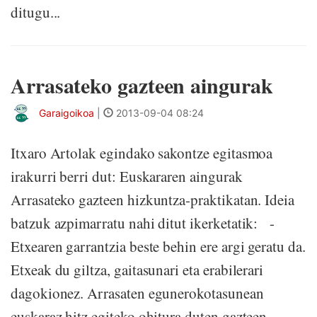
ditugu...
Arrasateko gazteen aingurak
Garaigoikoa
|
2013-09-04 08:24
Itxaro Artolak egindako sakontze egitasmoa
irakurri berri dut: Euskararen aingurak
Arrasateko gazteen hizkuntza-praktikatan. Ideia
batzuk azpimarratu nahi ditut ikerketatik: -
Etxearen garrantzia beste behin ere argi geratu da.
Etxeak du giltza, gaitasunari eta erabilerari
dagokionez. Arrasaten egunerokotasunean
euskaraz hitz egiteko ohitura duten gazteen