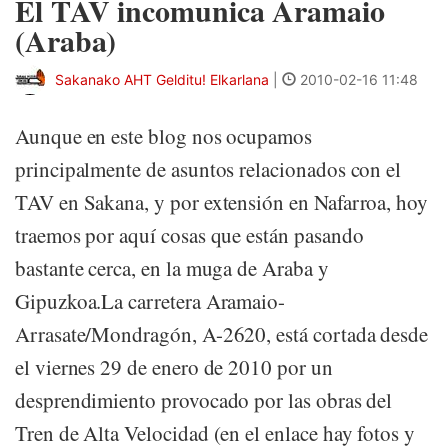
El TAV incomunica Aramaio
(Araba)
Sakanako AHT Gelditu! Elkarlana
|
2010-02-16 11:48
Aunque en este blog nos ocupamos
principalmente de asuntos relacionados con el
TAV en Sakana, y por extensión en Nafarroa, hoy
traemos por aquí cosas que están pasando
bastante cerca, en la muga de Araba y
Gipuzkoa.La carretera Aramaio-
Arrasate/Mondragón, A-2620, está cortada desde
el viernes 29 de enero de 2010 por un
desprendimiento provocado por las obras del
Tren de Alta Velocidad (en el enlace hay fotos y