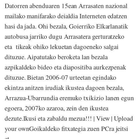
Datorren abenduaren 15ean Arrasaten nazional
mailako manifarako deialdia Interneten edatzen
hasi da jada. Ohi bezala, Goierriko Elkarlanatik
autobusa jarriko dugu Arrasatera gerturatzeko
eta tikeak ohiko lekuetan dagoeneko salgai
dituzue. Aipatutako beroketa lan bezala
azpikaldeko bideo eta diapositiba aurkezpenak
dituzue. Bietan 2006-07 urteetan egindako
ekintza anitzen irudiak ikustea dagoen bezala,
Arrazua-Ubarrundia eremuko txikizio lanen egun
egoera, 2007ko azaroa, zein den ikustea
dezute.Ikusi eta zabaldu mezua!!! | View | Upload
your ownGoikaldeko fitxategia zuen PCra jeitsi
et...