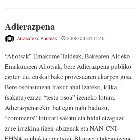
Adierazpena
Arrasateko Ahotsak
|
2008-03-31 11:46
“Ahotsak” Emakume Taldeak, Bakearen Aldeko
Emakumeen Ahotsak, bere Adierazpena publiko
egiten du, euskal bake prozesuaren ekarpen gisa.
Bere osotasunean irakur ahal izateko, klika
(sakatu) ezazu “testu osoa” izeneko lotura.
Adierazpenarekin bat egin nahi baduzu,
“comments” loturari sakatu eta bidal eizaguzu
zure iruzkina (izen-abizenak eta NAN-CNI-
EHNA zenbakia erantsiz). Blogger atalean izena