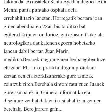
Jakina da Arrasateko Santa Agedan dagoen Aita
Menni punta puntako ospitala dela
errehabilitazio lanetan. Horregatik bertara joan
ginen abenduaren 28an bisitalditxo bat
egitera.Istripuen ondorioz, gaixotasun fisiko ala
neurologikoa daukatenen egoera hobetzeko
lanean dabil bertan Juan Marin
medikua.Berarekin egon ginen berba egiten luze
eta zabal FLLrako prestatu dugun proiektua
zertan den eta etorkizunerako gure asmoak
zeintzuk ziren.Berehala sintonizatu zuen Juanek
gure asmoarekin. Gainera informatika eta
diseinuaz zenbat dakien ikusi ahal izan genuen
berehala. Bere jarrera gain...