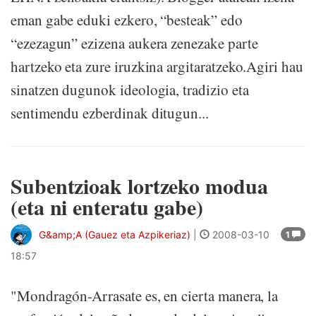
eman gabe eduki ezkero, “besteak” edo
“ezezagun” ezizena aukera zenezake parte
hartzeko eta zure iruzkina argitaratzeko.Agiri hau
sinatzen dugunok ideologia, tradizio eta
sentimendu ezberdinak ditugun...
Subentzioak lortzeko modua
(eta ni enteratu gabe)
G&amp;A (Gauez eta Azpikeriaz)
|
2008-03-10
1
18:57
"Mondragón-Arrasate es, en cierta manera, la