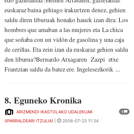
edo gaztelaniaz?Hemen Arrasaten, gaztelaniaz
euskaraz baina gehiago irakurtzen denez, gehien
saldu diren liburuak honako hauek izan dira: Los
hombres que amaban a las mujeres eta La chica
que soñaba con un vidón de gasolina y una caja
de cerillas. Eta zein izan da euskaraz gehien saldu
den liburua?Bernardo Atxagaren Zazpi etxe
Frantzian saldu da batez ere. Ingelesezkorik ...
8. Eguneko Kronika
ARIZMENDI IKASTOLAKO UDALEKUAK
1
(IPARRALDEARI ITZULIA)
|
2008-07-23 11:34