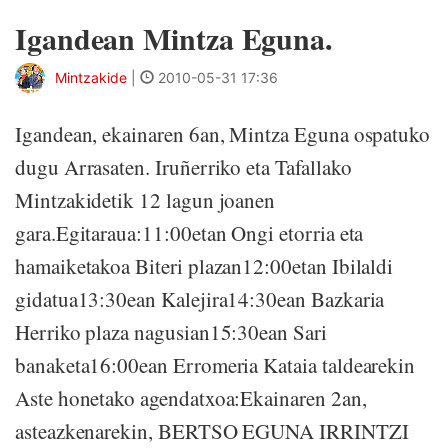
Igandean Mintza Eguna.
Mintzakide
|
2010-05-31 17:36
Igandean, ekainaren 6an, Mintza Eguna ospatuko
dugu Arrasaten. Iruñerriko eta Tafallako
Mintzakidetik 12 lagun joanen
gara.Egitaraua:11:00etan Ongi etorria eta
hamaiketakoa Biteri plazan12:00etan Ibilaldi
gidatua13:30ean Kalejira14:30ean Bazkaria
Herriko plaza nagusian15:30ean Sari
banaketa16:00ean Erromeria Kataia taldearekin
Aste honetako agendatxoa:Ekainaren 2an,
asteazkenarekin, BERTSO EGUNA IRRINTZI