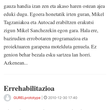
gauza handia izan zen eta akaso haren ostean ajea
eduki dugu. Egoera honetatik irten guran, Mikel
Tagzaniakoa eta Autocad erabiltzen erakutsi
zigun Mikel Sanchezekin egon gara. Hala ere,
bazirudien errobotaren programazioa eta
proiektuaren garapena motelduta genuela. Ez
genion behar bezala esku sartzea lan horri.
Azkenean...
Errehabilitazioa
GURELprototype
|
2010-12-30 17:40