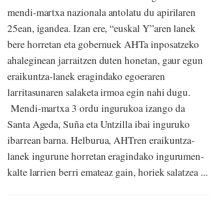
mendi-martxa nazionala antolatu du apirilaren
25ean, igandea. Izan ere, “euskal Y”aren lanek
bere horretan eta gobernuek AHTa inposatzeko
ahaleginean jarraitzen duten honetan, gaur egun
eraikuntza-lanek eragindako egoeraren
larritasunaren salaketa irmoa egin nahi dugu.
Mendi-martxa 3 ordu ingurukoa izango da
Santa Ageda, Suña eta Untzilla ibai inguruko
ibarrean barna. Helburua, AHTren eraikuntza-
lanek ingurune horretan eragindako ingurumen-
kalte larrien berri emateaz gain, horiek salatzea ...