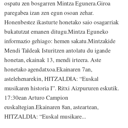
ospatu zen bosgarren Mintza Egunera.Giroa
paregabea izan zen egun osoan zehar.
Honenbestez ikasturte honetako saio osagarriak
bukatutzat emanen ditugu.Mintza Eguneko
informazio gehiago: hemen sakatu.Mintzakide
Mendi Taldeak Isturitzen antolatu du igande
honetan, ekainak 13, mendi irteera. Aste
honetako agendatxoa.Ekainaren 7an,
astelehenarekin, HITZALDIA: “Euskal
musikaren historia I”. Ritxi Aizpururen eskutik.
17:30ean Arturo Campion
euskaltegian.Ekainaren 8an, asteartean,
HITZALDIA: “Euskal musikare...