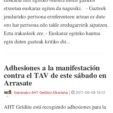
etxeetan euskaraz egiten da nagusiki. - Gazteek
jendarteko pertsona erreferenteen artean ez dute
oro har pertsona edo talde eredugarririk aipatzen.
Ezta irakasleek ere. - Euskaraz egiteko hautua
egin duten gazteak kritiko dir...
Adhesiones a la manifestación
contra el TAV de este sábado en
Arrasate
Sakanako AHT Gelditu! Elkarlana
|
2011-06-08 16:21
AHT Gelditu está recogiendo adhesiones para la