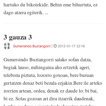
hartuko du bikotekide. Behin eme bihurtuta, ez
dago atzera egiterik. ...
3 gauza 3
Gumersindo Buztangorri
|
2012-01-17 22:16
Gumersindo Buztangorri salako sofan datza,
begiak lauso, mihingaina aho ertzetik ageri,
telebista piztuta, lozorro goxoan, bere buruan
gertatzen denaz beti bezala ezjakin.Bere ile arteko
zorrien artean, ordea, denak ez daude lo: bi bai,
bi ez. Solas gozoan ari dira itzarrik daudenak,