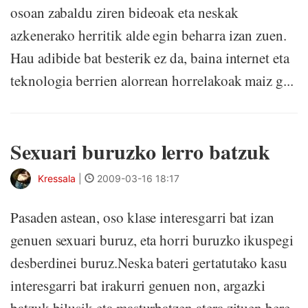
osoan zabaldu ziren bideoak eta neskak
azkenerako herritik alde egin beharra izan zuen.
Hau adibide bat besterik ez da, baina internet eta
teknologia berrien alorrean horrelakoak maiz g...
Sexuari buruzko lerro batzuk
Kressala
|
2009-03-16 18:17
Pasaden astean, oso klase interesgarri bat izan
genuen sexuari buruz, eta horri buruzko ikuspegi
desberdinei buruz.Neska bateri gertatutako kasu
interesgarri bat irakurri genuen non, argazki