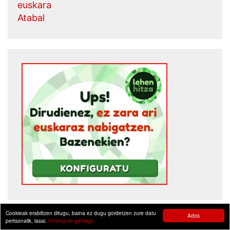
euskara
Atabal
Cookieak erabiltzen ditugu, baina ez dugu gordetzen zure datu
Ados
pertsonalik, lasai.
Informazio gehiago