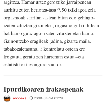
argitzea. Hamar urtez geroztiko jarraipenean
aurkitu zuten heriotza-tasa %50 txikiagoa zela
orgasmoak sarritan -astean bitan edo gehiago-
izaten zituzten gizonetan, orgasmo gutxi -hilean
bat baino gutxiago- izaten zituztenetan baino.
Gainontzeko eragileak (adina, gizarte maila,
tabakozaletasuna...) kontrolatu ostean ere
frogatuta geratu zen harreman estua –eta
estatistikoki esanguratsua- or...
Ipurdikoaren irakaspenak
ahopeka
|
2008-04-24 01:29