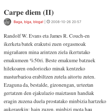
Carpe diem (II)
Baga, biga, bloga!
|
2008-10-26 20:57
Randolf W. Evans eta James R. Couch-en
ikerketa batek erakutsi zuen orgasmoak
migrañaren mina arintzen ziela ikertutako
emakumeen %50ri. Beste emakume batzuek
hilekoaren ondoriozko minak kentzeko
masturbazioa erabiltzen zutela aitortu zuten.
Ezaguna da, bestalde, gizonengan, urteetan
gertatzen den ejakulazio maiztasun handiak
eragin zuzena duela prostatako minbizia hartzeko
aukerarekin: hain zuzen, minbizi mota hau