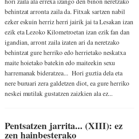
hori zaila ala errexa izango den biñon neretzako
behintzat arronta zaila da. Fitxak sartzen nabil
ezker eskuin herriz herri jairik jai ta Lesakan izan
ezik eta Lezoko Kilometroetan izan ezik fan dan
igandian, arront zaila izaten ari da neretzako
behintzat gure herriko edo herrietako neskatxa
maite hoietako batekin edo maiteekin sexu
harremanak bideratzea... Hori guztia dela eta
nere buruari zera galdetzen diot, ea gure herriko
neskei mutilak gustatzen zaizkien ala ez...
Pentsatzen jarrita... (XIII): ez
zen hainbesterako