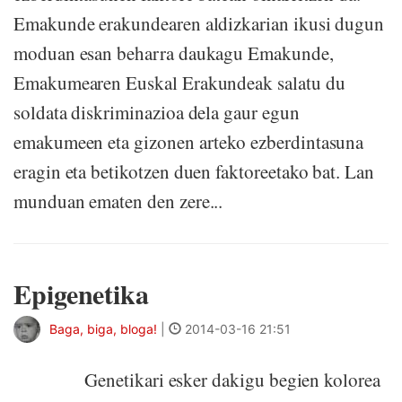
Emakunde erakundearen aldizkarian ikusi dugun
moduan esan beharra daukagu Emakunde,
Emakumearen Euskal Erakundeak salatu du
soldata diskriminazioa dela gaur egun
emakumeen eta gizonen arteko ezberdintasuna
eragin eta betikotzen duen faktoreetako bat. Lan
munduan ematen den zere...
Epigenetika
Baga, biga, bloga!
|
2014-03-16 21:51
Genetikari esker dakigu begien kolorea