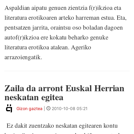
Aspaldian aipatu genuen zientzia f(r)ikzioa eta
literatura erotikoaren arteko harreman estua. Eta,
pentsatzen jarrita, oraintsu oso boladan dagoen
autof(r)ikzioa ere kokatu beharko genuke
literatura erotikoa atalean. Ageriko
arrazoiengatik.
Zaila da arront Euskal Herrian
neskatan egitea
Gizon gaztea
|
2010-10-08 05:21
Ez dakit zuentzako neskatan egitearen kontu