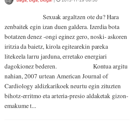
Sexuak argaltzen ote du? Hara
zenbaitek egin izan duen galdera. Izerdia bota
botatzen denez -ongi eginez gero, noski- askoren
iritzia da baietz, kirola egitearekin pareka
litekeela larru jarduna, erretako energiari
dagokionez bederen. Kontua argitu
nahian, 2007 urtean American Journal of
Cardiology aldizkarikoek neurtu egin zituzten
bihotz-erritmo eta arteria-presio aldaketak gizon-
emakume t...