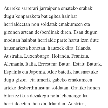
Aurreko sarrerari jarraipena emateko erabaki
dugu konparaketa bat egitea hainbat
herrialdeetan non soldatak emakumeen eta
gizonen artean desberdinak diren. Esan dugun
moduan hainbat herrialde parte hartu izan dute
hausnarketa honetan, hauexek dira: Irlanda,
Australia, Luxenburgo, Holanda, Frantzia,
Alemania, Italia, Erresuma Batua, Estatu Batuak,
Espainia eta Japonia. Alde batetik hausnartuko
dugu gizon eta umerik gabeko emakumeen
arteko desberdintasuna soldatan. Grafiko honen
bitartez ikus dezakegu nola lehenengo lau
herrialdeetan, hau da, Irlandan, Austrian,