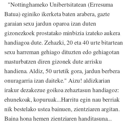
"Nottinghameko Unibertsitatean (Erresuma
Batua) eginiko ikerketa baten arabera, gazte
garaian sexu jardun oparoa izan duten
gizonezkoek prostatako minbizia izateko aukera
handiagoa dute. Zehazki, 20 eta 40 urte bitartean
sexu harreman gehiago dituzten edo gehiagotan
masturbatzen diren gizonek dute arrisku
handiena. Aldiz, 50 urtetik gora, jardun berbera
onuragarria izan daiteke." Aizu! aldizkarian
irakur dezakezue goikoa zehaztasun handiagoz:
ehunekoak, kopuruak...Harritu egin nau berriak
nik bestelako ustea bainuen, zientziaren argitan.
Baina hona hemen zientziaren handitasuna...