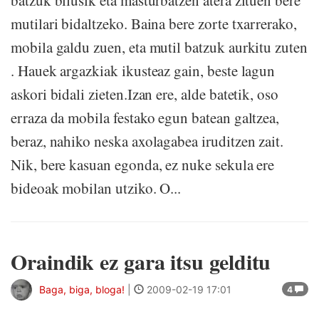
batzuk bilusik eta masturbatzen atera zituen bere
mutilari bidaltzeko. Baina bere zorte txarrerako,
mobila galdu zuen, eta mutil batzuk aurkitu zuten
. Hauek argazkiak ikusteaz gain, beste lagun
askori bidali zieten.Izan ere, alde batetik, oso
erraza da mobila festako egun batean galtzea,
beraz, nahiko neska axolagabea iruditzen zait.
Nik, bere kasuan egonda, ez nuke sekula ere
bideoak mobilan utziko. O...
Oraindik ez gara itsu gelditu
Baga, biga, bloga!
|
2009-02-19 17:01
4