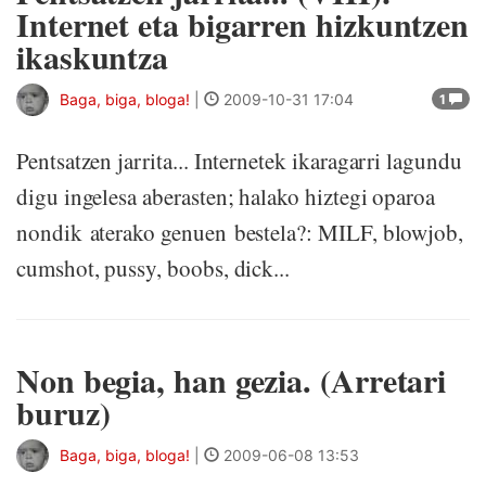
Internet eta bigarren hizkuntzen
ikaskuntza
Baga, biga, bloga!
|
2009-10-31 17:04
1
Pentsatzen jarrita... Internetek ikaragarri lagundu
digu ingelesa aberasten; halako hiztegi oparoa
nondik aterako genuen bestela?: MILF, blowjob,
cumshot, pussy, boobs, dick...
Non begia, han gezia. (Arretari
buruz)
Baga, biga, bloga!
|
2009-06-08 13:53