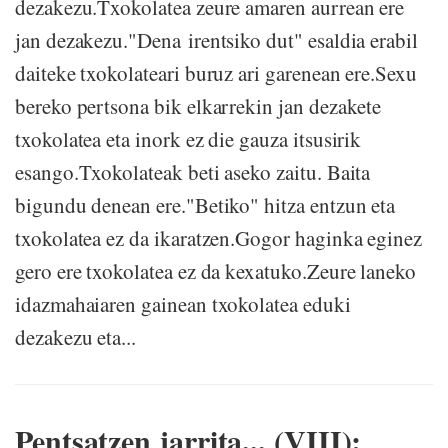
dezakezu.Txokolatea zeure amaren aurrean ere
jan dezakezu."Dena irentsiko dut" esaldia erabil
daiteke txokolateari buruz ari garenean ere.Sexu
bereko pertsona bik elkarrekin jan dezakete
txokolatea eta inork ez die gauza itsusirik
esango.Txokolateak beti aseko zaitu. Baita
bigundu denean ere."Betiko" hitza entzun eta
txokolatea ez da ikaratzen.Gogor haginka eginez
gero ere txokolatea ez da kexatuko.Zeure laneko
idazmahaiaren gainean txokolatea eduki
dezakezu eta...
Pentsatzen jarrita... (VIII):