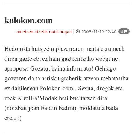
kolokon.com
ametsen atzetik nabil hegan
|
2008-11-19 22:40
4
Hedonista huts zein plazerraren maitale xumeak
diren gazte eta ez hain gazteentzako webgune
aproposa. Gozatu, baina informatu! Gehiago
gozatzen da ta arrisku graberik atzean mehatxuka
ez dabilenean.kolokon.com - Sexua, drogak eta
rock & roll-a!Modak beti bueltatzen dira
(noizbait joan baldin badira), moldatuta bada
ere... :)