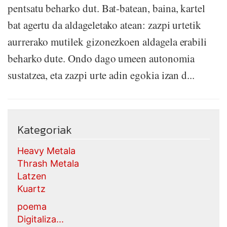
pentsatu beharko dut. Bat-batean, baina, kartel
bat agertu da aldageletako atean: zazpi urtetik
aurrerako mutilek gizonezkoen aldagela erabili
beharko dute. Ondo dago umeen autonomia
sustatzea, eta zazpi urte adin egokia izan d...
Kategoriak
Heavy Metala
Thrash Metala
Latzen
Kuartz
poema
Digitaliza...