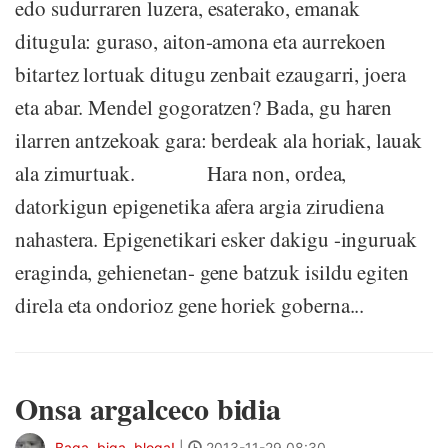
edo sudurraren luzera, esaterako, emanak
ditugula: guraso, aiton-amona eta aurrekoen
bitartez lortuak ditugu zenbait ezaugarri, joera
eta abar. Mendel gogoratzen? Bada, gu haren
ilarren antzekoak gara: berdeak ala horiak, lauak
ala zimurtuak. Hara non, ordea,
datorkigun epigenetika afera argia zirudiena
nahastera. Epigenetikari esker dakigu -inguruak
eraginda, gehienetan- gene batzuk isildu egiten
direla eta ondorioz gene horiek goberna...
Onsa argalceco bidia
Baga, biga, bloga!
|
2013-11-29 08:30