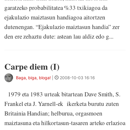
garatzeko probabilitatea %33 txikiagoa da
ejakulazio maiztasun handiagoa aitortzen
dutenengan. “Ejakulazio maiztasun handia” zer
den ere zehaztu dute: astean lau aldiz edo g...
Carpe diem (I)
Baga, biga, bloga!
|
2008-10-03 16:16
1979 eta 1983 urteak bitartean Dave Smith, S.
Frankel eta J. Yarnell-ek ikerketa burutu zuten
Britainia Handian; helburua, orgasmoen
maiztasuna eta hilkortasun-tasaren arteko erlazioa