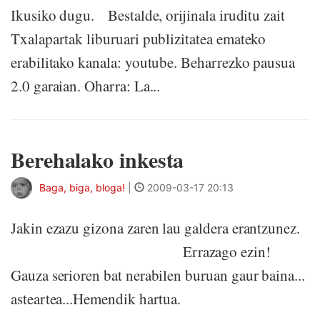
Ikusiko dugu. Bestalde, orijinala iruditu zait
Txalapartak liburuari publizitatea emateko
erabilitako kanala: youtube. Beharrezko pausua
2.0 garaian. Oharra: La...
Berehalako inkesta
Baga, biga, bloga!
|
2009-03-17 20:13
Jakin ezazu gizona zaren lau galdera erantzunez.
Errazago ezin!
Gauza serioren bat nerabilen buruan gaur baina...
asteartea...Hemendik hartua.