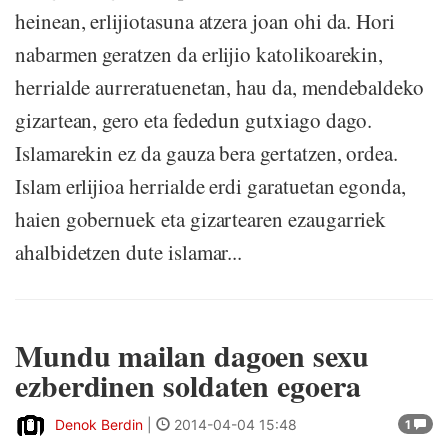
heinean, erlijiotasuna atzera joan ohi da. Hori
nabarmen geratzen da erlijio katolikoarekin,
herrialde aurreratuenetan, hau da, mendebaldeko
gizartean, gero eta fededun gutxiago dago.
Islamarekin ez da gauza bera gertatzen, ordea.
Islam erlijioa herrialde erdi garatuetan egonda,
haien gobernuek eta gizartearen ezaugarriek
ahalbidetzen dute islamar...
Mundu mailan dagoen sexu
ezberdinen soldaten egoera
Denok Berdin
|
2014-04-04 15:48
1