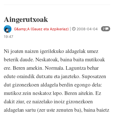
Aingerutxoak
G&amp;A (Gauez eta Azpikeriaz)
|
2008-04-04
7
19:47
Ni joaten naizen igerilekuko aldagelak umez
beterik daude. Neskatoak, baina baita mutikoak
ere. Beren amekin. Normala. Laguntza behar
edute oraindik dutxatu eta janzteko. Suposatzen
dut gizonezkoen aldagela berdin egongo dela:
mutikoz zein neskatoz lepo. Beren aitekin. Ez
dakit ziur, ez naizelako inoiz gizonezkoen
aldagelan sartu (zer uste zenuten ba), baina baietz