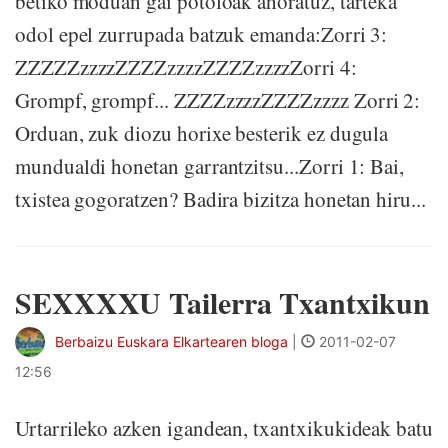
betiko moduan gai potoloak ahoratuz, tarteka
odol epel zurrupada batzuk emanda:Zorri 3:
ZZZZZzzzzZZZZzzzzZZZZzzzzZorri 4:
Grompf, grompf... ZZZZzzzzZZZZzzzz Zorri 2:
Orduan, zuk diozu horixe besterik ez dugula
mundualdi honetan garrantzitsu...Zorri 1: Bai,
txistea gogoratzen? Badira bizitza honetan hiru...
SEXXXXU Tailerra Txantxikun
Berbaizu Euskara Elkartearen bloga
|
2011-02-07
12:56
Urtarrileko azken igandean, txantxikukideak batu