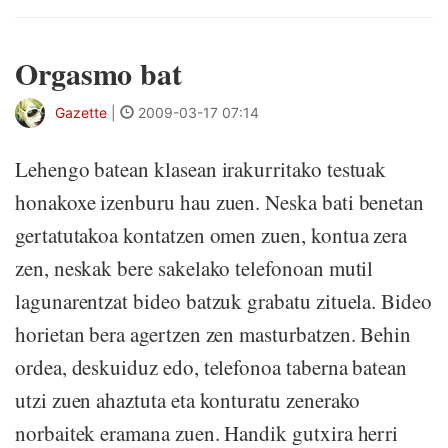
Orgasmo bat
Gazette
|
2009-03-17 07:14
Lehengo batean klasean irakurritako testuak
honakoxe izenburu hau zuen. Neska bati benetan
gertatutakoa kontatzen omen zuen, kontua zera
zen, neskak bere sakelako telefonoan mutil
lagunarentzat bideo batzuk grabatu zituela. Bideo
horietan bera agertzen zen masturbatzen. Behin
ordea, deskuiduz edo, telefonoa taberna batean
utzi zuen ahaztuta eta konturatu zenerako
norbaitek eramana zuen. Handik gutxira herri