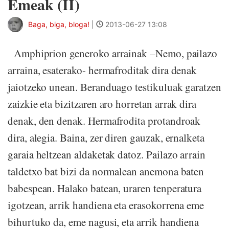
Emeak (II)
Baga, biga, bloga!
|
2013-06-27 13:08
Amphiprion generoko arrainak –Nemo, pailazo
arraina, esaterako- hermafroditak dira denak
jaiotzeko unean. Beranduago testikuluak garatzen
zaizkie eta bizitzaren aro horretan arrak dira
denak, den denak. Hermafrodita protandroak
dira, alegia. Baina, zer diren gauzak, ernalketa
garaia heltzean aldaketak datoz. Pailazo arrain
taldetxo bat bizi da normalean anemona baten
babespean. Halako batean, uraren tenperatura
igotzean, arrik handiena eta erasokorrena eme
bihurtuko da, eme nagusi, eta arrik handiena