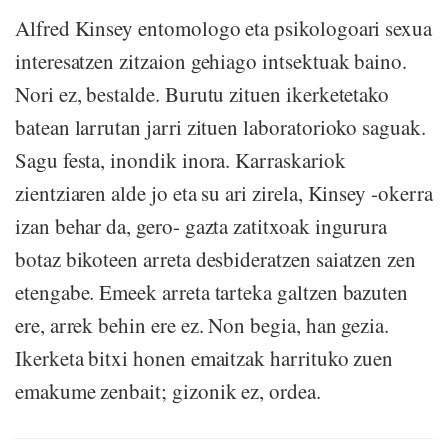
Alfred Kinsey entomologo eta psikologoari sexua
interesatzen zitzaion gehiago intsektuak baino.
Nori ez, bestalde. Burutu zituen ikerketetako
batean larrutan jarri zituen laboratorioko saguak.
Sagu festa, inondik inora. Karraskariok
zientziaren alde jo eta su ari zirela, Kinsey -okerra
izan behar da, gero- gazta zatitxoak ingurura
botaz bikoteen arreta desbideratzen saiatzen zen
etengabe. Emeek arreta tarteka galtzen bazuten
ere, arrek behin ere ez. Non begia, han gezia.
Ikerketa bitxi honen emaitzak harrituko zuen
emakume zenbait; gizonik ez, ordea.