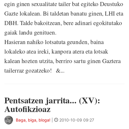
egin ginen sexualitate tailer bat egiteko Deustuko
Gazte lokalean. Bi taldetan banatu ginen, LHI eta
DBH. Talde bakoitzean, bere adinari egokitutako
gaiak landu genituen.
Hasieran nahiko lotsatuta geunden, baina
lokaleko atea ireki, kanpora atera eta lotsak
kalean hozten utzita, berriro sartu ginen Gaztera
tailerraz gozatzeko! &...
Pentsatzen jarrita... (XV):
Autofikzioaz
Baga, biga, bloga!
|
2010-10-09 09:27