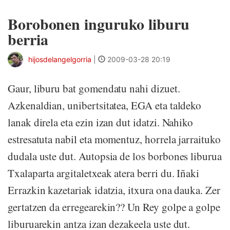
Borobonen inguruko liburu
berria
hijosdelangelgorria
|
2009-03-28 20:19
Gaur, liburu bat gomendatu nahi dizuet.
Azkenaldian, unibertsitatea, EGA eta taldeko
lanak direla eta ezin izan dut idatzi. Nahiko
estresatuta nabil eta momentuz, horrela jarraituko
dudala uste dut. Autopsia de los borbones liburua
Txalaparta argitaletxeak atera berri du. Iñaki
Errazkin kazetariak idatzia, itxura ona dauka. Zer
gertatzen da erregearekin?? Un Rey golpe a golpe
liburuarekin antza izan dezakeela uste dut.