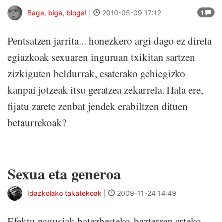
Baga, biga, bloga!
|
2010-05-09 17:12
1
Pentsatzen jarrita... honezkero argi dago ez direla
egiazkoak sexuaren inguruan txikitan sartzen
zizkiguten beldurrak, esaterako gehiegizko
kanpai jotzeak itsu geratzea zekarrela. Hala ere,
fijatu zarete zenbat jendek erabiltzen dituen
betaurrekoak?
Sexua eta generoa
Idazkolako takatekoak
|
2009-11-24 14:49
Efektu nagusiak batezbesteko-bazterren arteko