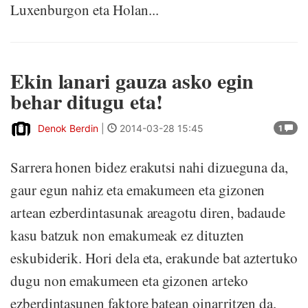
Luxenburgon eta Holan...
Ekin lanari gauza asko egin
behar ditugu eta!
Denok Berdin
|
2014-03-28 15:45
1
Sarrera honen bidez erakutsi nahi dizueguna da,
gaur egun nahiz eta emakumeen eta gizonen
artean ezberdintasunak areagotu diren, badaude
kasu batzuk non emakumeak ez dituzten
eskubiderik. Hori dela eta, erakunde bat aztertuko
dugu non emakumeen eta gizonen arteko
ezberdintasunen faktore batean oinarritzen da.