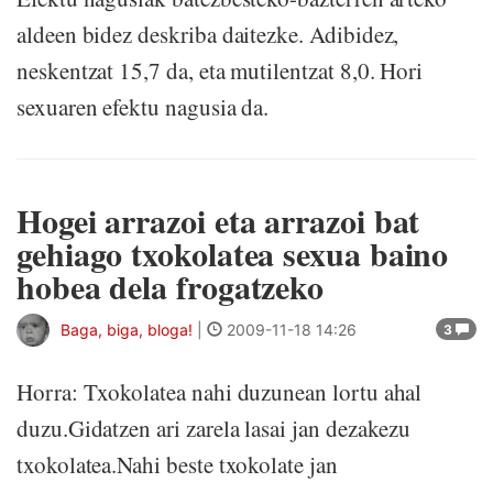
aldeen bidez deskriba daitezke. Adibidez,
neskentzat 15,7 da, eta mutilentzat 8,0. Hori
sexuaren efektu nagusia da.
Hogei arrazoi eta arrazoi bat
gehiago txokolatea sexua baino
hobea dela frogatzeko
Baga, biga, bloga!
|
2009-11-18 14:26
3
Horra: Txokolatea nahi duzunean lortu ahal
duzu.Gidatzen ari zarela lasai jan dezakezu
txokolatea.Nahi beste txokolate jan