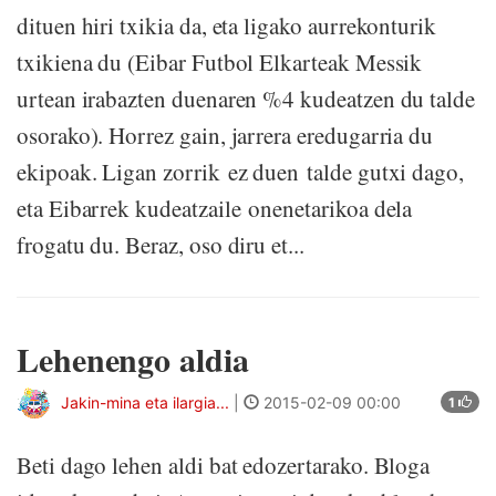
dituen hiri txikia da, eta ligako aurrekonturik
txikiena du (Eibar Futbol Elkarteak Messik
urtean irabazten duenaren %4 kudeatzen du talde
osorako). Horrez gain, jarrera eredugarria du
ekipoak. Ligan zorrik ez duen talde gutxi dago,
eta Eibarrek kudeatzaile onenetarikoa dela
frogatu du. Beraz, oso diru et...
Lehenengo aldia
Jakin-mina eta ilargia...
|
2015-02-09 00:00
1
Beti dago lehen aldi bat edozertarako. Bloga