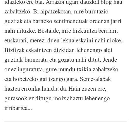
idazteko ere bai. Arrazoi ugari dauzkat blog hau
zabaltzeko. Bi aipatzekotan, nire burutazio
guztiak eta barneko sentimenduak ordenan jarri
nahi nituzke. Bestalde, nire hizkuntza berriari,
euskarari, merezi duen lekua eskaini nahi nioke.
Bizitzak eskaintzen dizkidan lehenengo aldi
guztiak barneratu eta gozatu nahi ditut. Jende
onez inguratuta, gure mundu txikia zabaltzeko
eta hobetzeko gai izango gara. Seme-alabak
haztea erronka handia da. Hain zuzen ere,
gurasook ez ditugu inoiz ahaztu lehenengo
irribarrea...