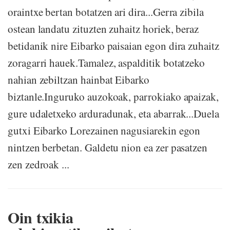
oraintxe bertan botatzen ari dira...Gerra zibila
ostean landatu zituzten zuhaitz horiek, beraz
betidanik nire Eibarko paisaian egon dira zuhaitz
zoragarri hauek.Tamalez, aspalditik botatzeko
nahian zebiltzan hainbat Eibarko
biztanle.Inguruko auzokoak, parrokiako apaizak,
gure udaletxeko arduradunak, eta abarrak...Duela
gutxi Eibarko Lorezainen nagusiarekin egon
nintzen berbetan. Galdetu nion ea zer pasatzen
zen zedroak ...
Oin txikia