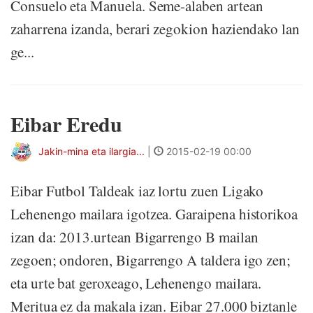
Consuelo eta Manuela. Seme-alaben artean
zaharrena izanda, berari zegokion haziendako lan
ge...
Eibar Eredu
Jakin-mina eta ilargia...
|
2015-02-19 00:00
Eibar Futbol Taldeak iaz lortu zuen Ligako
Lehenengo mailara igotzea. Garaipena historikoa
izan da: 2013.urtean Bigarrengo B mailan
zegoen; ondoren, Bigarrengo A taldera igo zen;
eta urte bat geroxeago, Lehenengo mailara.
Meritua ez da makala izan. Eibar 27.000 biztanle