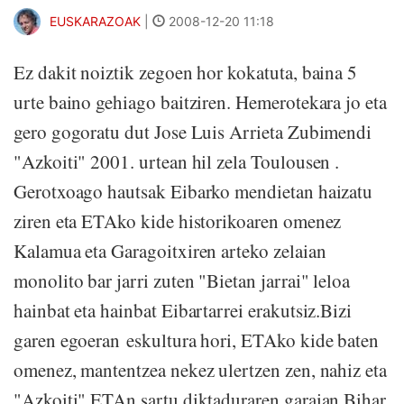
EUSKARAZOAK
|
2008-12-20 11:18
Ez dakit noiztik zegoen hor kokatuta, baina 5
urte baino gehiago baitziren. Hemerotekara jo eta
gero gogoratu dut Jose Luis Arrieta Zubimendi
"Azkoiti" 2001. urtean hil zela Toulousen .
Gerotxoago hautsak Eibarko mendietan haizatu
ziren eta ETAko kide historikoaren omenez
Kalamua eta Garagoitxiren arteko zelaian
monolito bar jarri zuten "Bietan jarrai" leloa
hainbat eta hainbat Eibartarrei erakutsiz.Bizi
garen egoeran eskultura hori, ETAko kide baten
omenez, mantentzea nekez ulertzen zen, nahiz eta
"Azkoiti" ETAn sartu diktaduraren garaian.Bihar