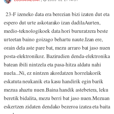
23-F izeneko data era berezian bizi izaten dut eta
espero dut urte askotarako izan dadilaAurten,
medio-teknologikoek data hori bururatzera beste
urteetan baino goizago behartu naute.Izan ere,
orain dela aste pare bat, mezu arraro bat jaso nuen
posta-elektronikoz. Bazirudien denda-elektronika
batean ibili nintzela eta pasa-hitza aldatu nahi
nuela...Ni, ez nintzen akordatzen horrelakorik
eskatuta neukanik eta kasu handirik egin barik
mezua ahaztu nuen.Baina handik astebetera, leku
beretik bidalita, mezu berri bat jaso nuen.Mezuan
eskertzen zidaten dendako bezeroa izatea eta baita