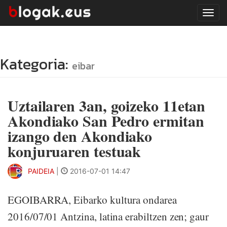
Tog
navi
Kategoria:
eibar
Uztailaren 3an, goizeko 11etan
Akondiako San Pedro ermitan
izango den Akondiako
konjuruaren testuak
PAIDEIA
|
2016-07-01 14:47
EGOIBARRA, Eibarko kultura ondarea
2016/07/01 Antzina, latina erabiltzen zen; gaur