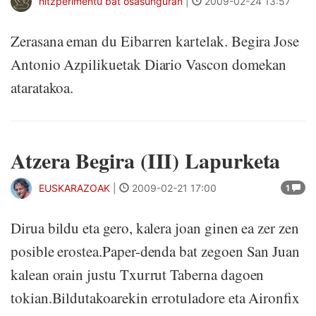
hitzperimentu bat osasunguran
|
2009-02-24 13:57
Zerasana eman du Eibarren kartelak. Begira Jose
Antonio Azpilikuetak Diario Vascon domekan
ataratakoa.
Atzera Begira (III) Lapurketa
EUSKARAZOAK
|
2009-02-21 17:00
1
Dirua bildu eta gero, kalera joan ginen ea zer zen
posible erostea.Paper-denda bat zegoen San Juan
kalean orain justu Txurrut Taberna dagoen
tokian.Bildutakoarekin errotuladore eta Aironfix