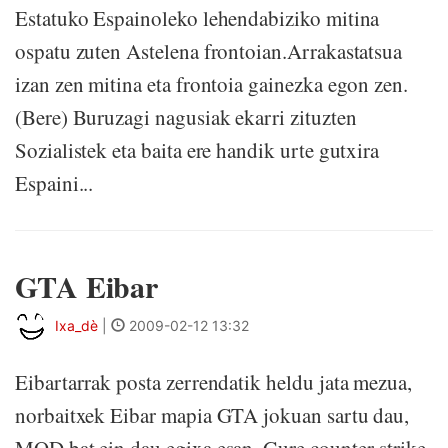
Estatuko Espainoleko lehendabiziko mitina
ospatu zuten Astelena frontoian.Arrakastatsua
izan zen mitina eta frontoia gainezka egon zen.
(Bere) Buruzagi nagusiak ekarri zituzten
Sozialistek eta baita ere handik urte gutxira
Espaini...
GTA Eibar
Ixa_dè
|
2009-02-12 13:32
Eibartarrak posta zerrendatik heldu jata mezua,
norbaitxek Eibar mapia GTA jokuan sartu dau,