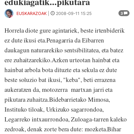
edukiagatik...pikutara
EUSKARAZOAK
|
2008-09-11 15:25
3
Horrela diote gure agintariek, beste irtenbiderik
ez dute ikusi eta.Penagarria da Eibarren
daukagun naturarekiko sentsibilitatea, eta batez
ere zuhaitzarekiko.Azken urteotan hainbat eta
hainbat arbola bota dituzte eta sekula ez dute
beste soluzio bat ikusi, "keba", beti errazena
aukeratzen da, motozerra martxan jarri eta
pikutara zuhaitza.Bidebarrietako Mimosa,
Instituko tiloak, Urkizuko sagarrondoa,
Legarreko intxaurrondoa, Zuloaga-tarren kaleko
zedroak, denak zorte bera dute: mozketa.Bihar