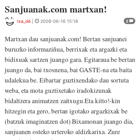
Sanjuanak.com martxan!
Ixa_dè
|
2008-06-16 15:18
2
Martxan dau sanjuanak.com! Bertan sanjuanei
buruzko informaziñua, berrixak eta argazki eta
bidixuak sartzen juango gara. Egitaraua be bertan
juango da, bai txosnena, bai GASTE-na eta baita
udalekua be. Eibartar guztixendako dau sortuta
weba, eta mota guztixetako iradokizunak
bidaltzera animatzen zaitxugu.Eta kitto!-kin
hitzegin eta gero, bertan igotako argazkixak be
(batzuk imaginatzen dot) Bixamonan juango dia,
sanjuanen osteko urteroko aldizkarixa. Zure