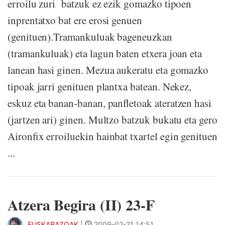
erroilu zuri batzuk ez ezik gomazko tipoen
inprentatxo bat ere erosi genuen
(genituen).Tramankuluak bageneuzkan
(tramankuluak) eta lagun baten etxera joan eta
lanean hasi ginen. Mezua aukeratu eta gomazko
tipoak jarri genituen plantxa batean. Nekez,
eskuz eta banan-banan, panfletoak ateratzen hasi
(jartzen ari) ginen. Multzo batzuk bukatu eta gero
Aironfix erroiluekin hainbat txartel egin genituen
...
Atzera Begira (II) 23-F
EUSKARAZOAK
|
2009-02-21 14:51