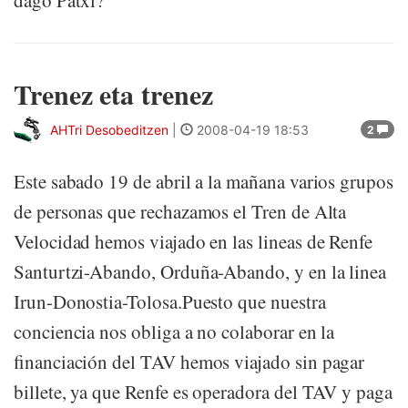
dago Patxi?
Trenez eta trenez
AHTri Desobeditzen
|
2008-04-19 18:53
2
Este sabado 19 de abril a la mañana varios grupos
de personas que rechazamos el Tren de Alta
Velocidad hemos viajado en las lineas de Renfe
Santurtzi-Abando, Orduña-Abando, y en la linea
Irun-Donostia-Tolosa.Puesto que nuestra
conciencia nos obliga a no colaborar en la
financiación del TAV hemos viajado sin pagar
billete, ya que Renfe es operadora del TAV y paga