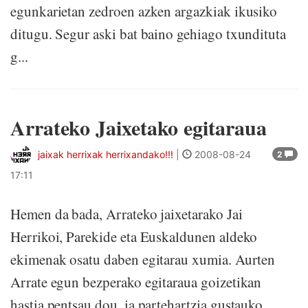
egunkarietan zedroen azken argazkiak ikusiko
ditugu. Segur aski bat baino gehiago txundituta
g...
Arrateko Jaixetako egitaraua
jaixak herrixak herrixandako!!!
|
2008-08-24
2
17:11
Hemen da bada, Arrateko jaixetarako Jai
Herrikoi, Parekide eta Euskaldunen aldeko
ekimenak osatu daben egitarau xumia. Aurten
Arrate egun bezperako egitaraua goizetikan
hastia pentsau dou, ia partehartzia gustauko