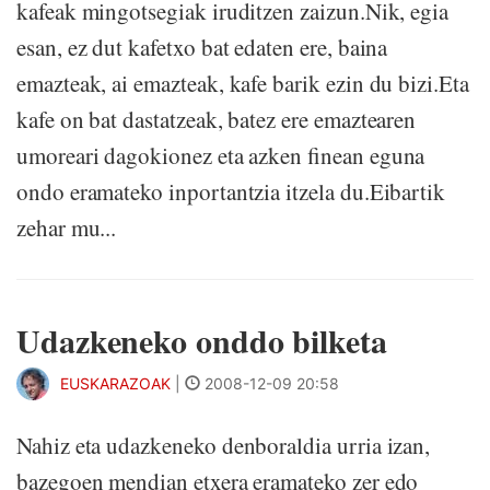
kafeak mingotsegiak iruditzen zaizun.Nik, egia
esan, ez dut kafetxo bat edaten ere, baina
emazteak, ai emazteak, kafe barik ezin du bizi.Eta
kafe on bat dastatzeak, batez ere emaztearen
umoreari dagokionez eta azken finean eguna
ondo eramateko inportantzia itzela du.Eibartik
zehar mu...
Udazkeneko onddo bilketa
EUSKARAZOAK
|
2008-12-09 20:58
Nahiz eta udazkeneko denboraldia urria izan,
bazegoen mendian etxera eramateko zer edo