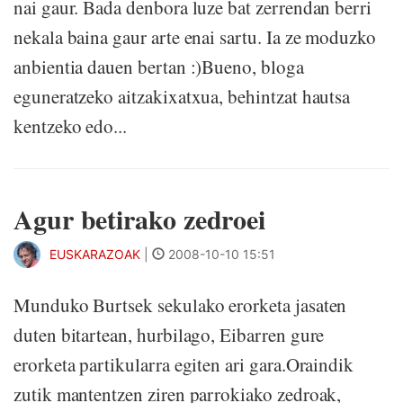
nai gaur. Bada denbora luze bat zerrendan berri
nekala baina gaur arte enai sartu. Ia ze moduzko
anbientia dauen bertan :)Bueno, bloga
eguneratzeko aitzakixatxua, behintzat hautsa
kentzeko edo...
Agur betirako zedroei
EUSKARAZOAK
|
2008-10-10 15:51
Munduko Burtsek sekulako erorketa jasaten
duten bitartean, hurbilago, Eibarren gure
erorketa partikularra egiten ari gara.Oraindik
zutik mantentzen ziren parrokiako zedroak,