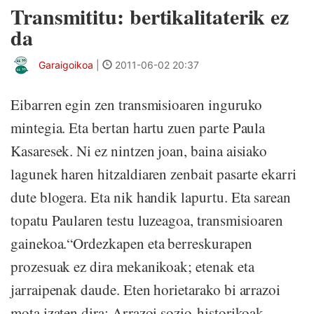
Transmititu: bertikalitaterik ez
da
Garaigoikoa
|
2011-06-02 20:37
Eibarren egin zen transmisioaren inguruko
mintegia. Eta bertan hartu zuen parte Paula
Kasaresek. Ni ez nintzen joan, baina aisiako
lagunek haren hitzaldiaren zenbait pasarte ekarri
dute blogera. Eta nik handik lapurtu. Eta sarean
topatu Paularen testu luzeagoa, transmisioaren
gainekoa.“Ordezkapen eta berreskurapen
prozesuak ez dira mekanikoak; etenak eta
jarraipenak daude. Eten horietarako bi arrazoi
mota izaten dira: Arrazoi sozio-historikoak