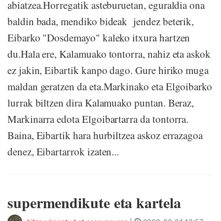
abiatzea.Horregatik asteburuetan, eguraldia ona
baldin bada, mendiko bideak jendez beterik,
Eibarko "Dosdemayo" kaleko itxura hartzen
du.Hala ere, Kalamuako tontorra, nahiz eta askok
ez jakin, Eibartik kanpo dago. Gure hiriko muga
maldan geratzen da eta.Markinako eta Elgoibarko
lurrak biltzen dira Kalamuako puntan. Beraz,
Markinarra edota Elgoibartarra da tontorra.
Baina, Eibartik hara hurbiltzea askoz errazagoa
denez, Eibartarrok izaten...
supermendikute eta kartela