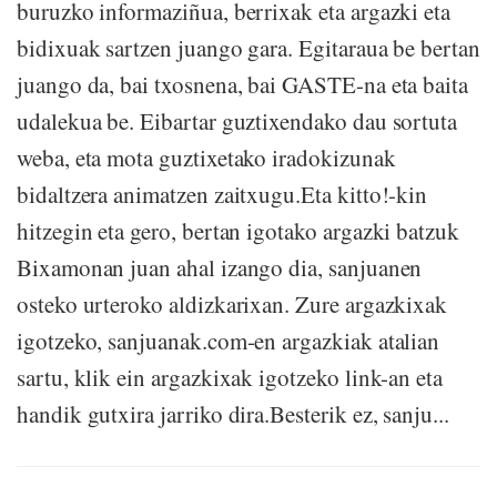
buruzko informaziñua, berrixak eta argazki eta
bidixuak sartzen juango gara. Egitaraua be bertan
juango da, bai txosnena, bai GASTE-na eta baita
udalekua be. Eibartar guztixendako dau sortuta
weba, eta mota guztixetako iradokizunak
bidaltzera animatzen zaitxugu.Eta kitto!-kin
hitzegin eta gero, bertan igotako argazki batzuk
Bixamonan juan ahal izango dia, sanjuanen
osteko urteroko aldizkarixan. Zure argazkixak
igotzeko, sanjuanak.com-en argazkiak atalian
sartu, klik ein argazkixak igotzeko link-an eta
handik gutxira jarriko dira.Besterik ez, sanju...