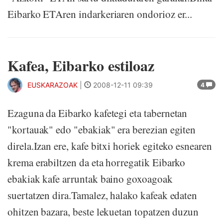
Eibarko ETAren indarkeriaren ondorioz er...
Kafea, Eibarko estiloaz
EUSKARAZOAK
|
2008-12-11 09:39
4
Ezaguna da Eibarko kafetegi eta tabernetan
"kortauak" edo "ebakiak" era berezian egiten
direla.Izan ere, kafe bitxi horiek egiteko esnearen
krema erabiltzen da eta horregatik Eibarko
ebakiak kafe arruntak baino goxoagoak
suertatzen dira.Tamalez, halako kafeak edaten
ohitzen bazara, beste lekuetan topatzen duzun