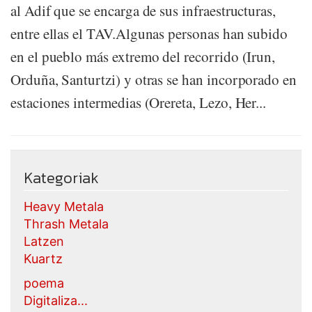
al Adif que se encarga de sus infraestructuras,
entre ellas el TAV.Algunas personas han subido
en el pueblo más extremo del recorrido (Irun,
Orduña, Santurtzi) y otras se han incorporado en
estaciones intermedias (Orereta, Lezo, Her...
Kategoriak
Heavy Metala
Thrash Metala
Latzen
Kuartz
poema
Digitaliza...