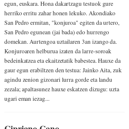
egun, euskara. Hona dakartzagu testuok gure
herriko erritu zahar honen lekuko. Akondiako
San Pedro ermitan, "konjuroa" egiten da urtero,
San Pedro egunean (jai bada) edo hurrengo
domekan. Aurtengoa uztailaren 3an izango da.
Konjuroaren helburua izaten da larre-soroak
bedeinkatzea eta ekaitzetatik babestea. Hauxe da
gaur egun erabiltzen den testua: Jainko Aita, zuk
agindu zenion gizonari lurra gorde eta landu
zezala; apaltasunez hauxe eskatzen dizugu: uzta
ugari eman iezag...
Cipriano Cano