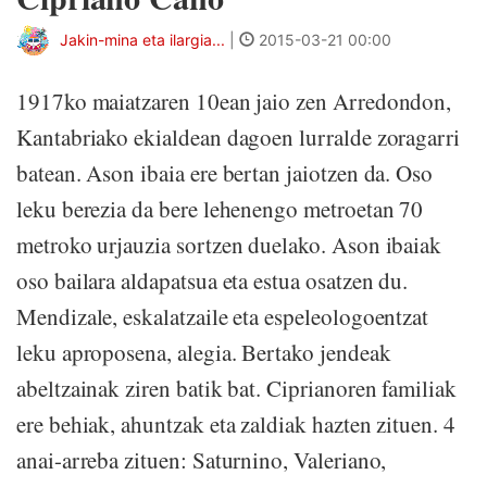
Jakin-mina eta ilargia...
|
2015-03-21 00:00
1917ko maiatzaren 10ean jaio zen Arredondon,
Kantabriako ekialdean dagoen lurralde zoragarri
batean. Ason ibaia ere bertan jaiotzen da. Oso
leku berezia da bere lehenengo metroetan 70
metroko urjauzia sortzen duelako. Ason ibaiak
oso bailara aldapatsua eta estua osatzen du.
Mendizale, eskalatzaile eta espeleologoentzat
leku aproposena, alegia. Bertako jendeak
abeltzainak ziren batik bat. Ciprianoren familiak
ere behiak, ahuntzak eta zaldiak hazten zituen. 4
anai-arreba zituen: Saturnino, Valeriano,