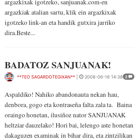
argazkixak igotzeko, sanjuanak.com-en
argazkiak atalian sartu, klik ein argazkixak
igotzeko link-an eta handik gutxira jarriko
dira.Beste...
BADATOZ SANJUANAK!
**TEO SAGARDOTEGIXAN**
|
2008-06-16 14:38
2
Aspaldiko! Nahiko abandonauta nekan hau,
denbora, gogo eta kontraseña falta zala ta. Baina
oraingo honetan, ilusiñoz nator SANJUANAK
heltziar dauzelako! Hori bai, lelengo aste honetan
dakaguzen examinak in bihar dira, eta zintzilikan