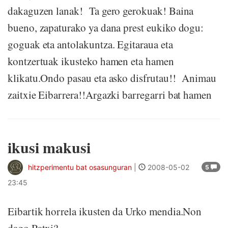
dakaguzen lanak! Ta gero gerokuak! Baina
bueno, zapaturako ya dana prest eukiko dogu:
goguak eta antolakuntza. Egitaraua eta
kontzertuak ikusteko hamen eta hamen
klikatu.Ondo pasau eta asko disfrutau!! Animau
zaitxie Eibarrera!!Argazki barregarri bat hamen
ikusi makusi
hitzperimentu bat osasunguran
|
2008-05-02
5
23:45
Eibartik horrela ikusten da Urko mendia.Non