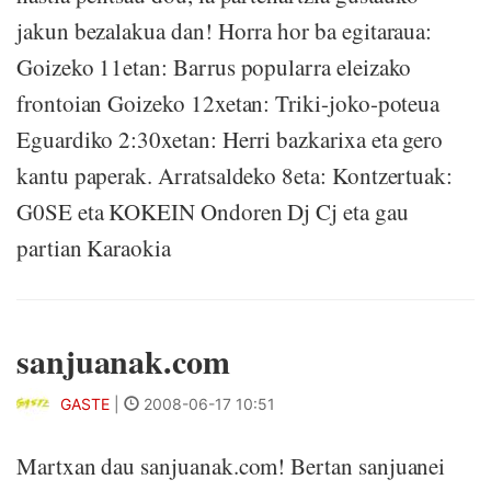
jakun bezalakua dan! Horra hor ba egitaraua:
Goizeko 11etan: Barrus popularra eleizako
frontoian Goizeko 12xetan: Triki-joko-poteua
Eguardiko 2:30xetan: Herri bazkarixa eta gero
kantu paperak. Arratsaldeko 8eta: Kontzertuak:
G0SE eta KOKEIN Ondoren Dj Cj eta gau
partian Karaokia
sanjuanak.com
GASTE
|
2008-06-17 10:51
Martxan dau sanjuanak.com! Bertan sanjuanei