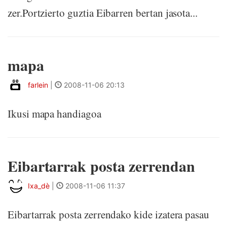
zer.Portzierto guztia Eibarren bertan jasota...
mapa
farlein
|
2008-11-06 20:13
Ikusi mapa handiagoa
Eibartarrak posta zerrendan
Ixa_dè
|
2008-11-06 11:37
Eibartarrak posta zerrendako kide izatera pasau