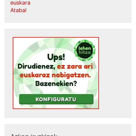
euskara
Atabal