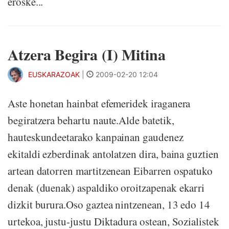
eroske...
Atzera Begira (I) Mitina
EUSKARAZOAK
|
2009-02-20 12:04
Aste honetan hainbat efemeridek iraganera
begiratzera behartu naute.Alde batetik,
hauteskundeetarako kanpainan gaudenez
ekitaldi ezberdinak antolatzen dira, baina guztien
artean datorren martitzenean Eibarren ospatuko
denak (duenak) aspaldiko oroitzapenak ekarri
dizkit burura.Oso gaztea nintzenean, 13 edo 14
urtekoa, justu-justu Diktadura ostean, Sozialistek