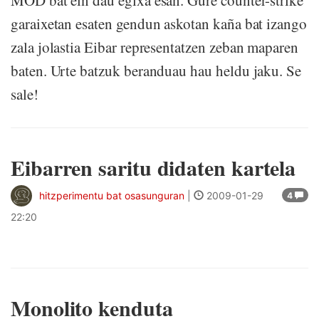
MOD bat ein dau egixa esan. Gure counter-strike
garaixetan esaten gendun askotan kaña bat izango
zala jolastia Eibar representatzen zeban maparen
baten. Urte batzuk beranduau hau heldu jaku. Se
sale!
Eibarren saritu didaten kartela
hitzperimentu bat osasunguran
|
2009-01-29
4
22:20
Monolito kenduta