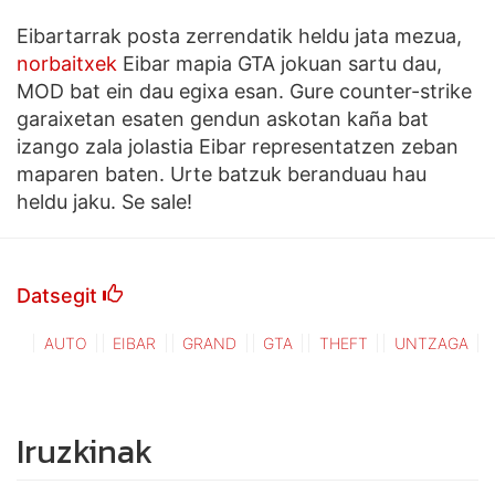
Eibartarrak posta zerrendatik heldu jata mezua,
norbaitxek
Eibar mapia GTA jokuan sartu dau,
MOD bat ein dau egixa esan. Gure counter-strike
garaixetan esaten gendun askotan kaña bat
izango zala jolastia Eibar representatzen zeban
maparen baten. Urte batzuk beranduau hau
heldu jaku. Se sale!
Datsegit
AUTO
EIBAR
GRAND
GTA
THEFT
UNTZAGA
Iruzkinak