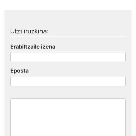
Utzi iruzkina:
Erabiltzaile izena
Eposta