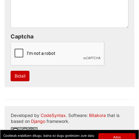
Captcha
Bidali
Developed by
CodeSyntax
. Software:
Bitakora
that is
based on
Django
framework.
Cookieak erabiltzen ditugu, baina ez dugu gordetzen zure datu
Ados