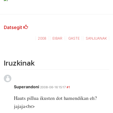
Datsegit
2008
EIBAR
GASTE
SANJUANAK
Iruzkinak
Superandoni
2008-06-16 15:17
#1
Hauts pillua ikusten dot hamendikan eh?
jajaja<br>