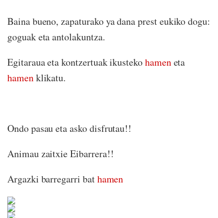
Baina bueno, zapaturako ya dana prest eukiko dogu:
goguak eta antolakuntza.
Egitaraua eta kontzertuak ikusteko
hamen
eta
hamen
klikatu.
Ondo pasau eta asko disfrutau!!
Animau zaitxie Eibarrera!!
Argazki barregarri bat
hamen