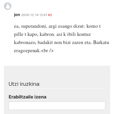
jon
2009-12-14 12:47
#2
ea, superandoni, argi esango dizut: komo t
pille t kapo, kabron. asi k ibili kontuz
kabronazo, badakit non bizi zaren eta. Barkatu
eragozpenak.<br />
Utzi iruzkina:
Erabiltzaile izena