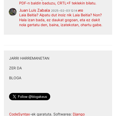
PDF-n baldin baduzu, CRTL+F teklekin bilatu.
Juan Luis Zabala
2025-02-03 12:14
#10
Laia Beitia? Aipatu dut inoiz nik Laia Beitia? Non?
Hala izan bada, ez daukat gogoan, eta ez dakit
nola gertatu den, baina, izatekotan, ohartu gabe.
JARRI HARREMANETAN
|
ZER DA
|
BLOGA
CodeSyntax
-ek garatuta. Softwarea:
Django