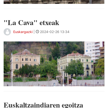
"La Cava" etxeak
Euskargazki
|
2024-02-26 13:34
Euskaltzaindiaren egoitza