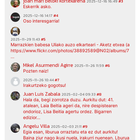
joan mari beloki kortexarena
2025-12-16 16:49
#3
Eskerrik asko.
2025-12-16 14:17
#4
Oso interesgarria!
2025-11-29 11:43
#5
Marrazkien babesa Uliako auzo elkarteari - Aketz etxea (argaz
https://www.flickr.com/photos/38892589@N02/albums/7217
...
Mikel Asurmendi Agirre
2025-11-26 11:59
#6
Pozten naiz!
2025-11-26 10:44
#7
Irakurtzeko gogotsu!
Juan Luis Zabala
2025-02-04 09:33
#8
Hala da, begi zorrotza duzu. Aurkitu dut: 41.
atalean, Laia Beitia ageri da, nire despistearen
ondorioz, Lisa Beitia agertu ordez. Bigarren
edizior...
Angelu Villa
2025-02-03 21:11
#9
Egia esan, liburua orraztatu eta ez dut aurkitu!
Baina ziur nago ikusi nuela, irakurri nuenean. Lburua