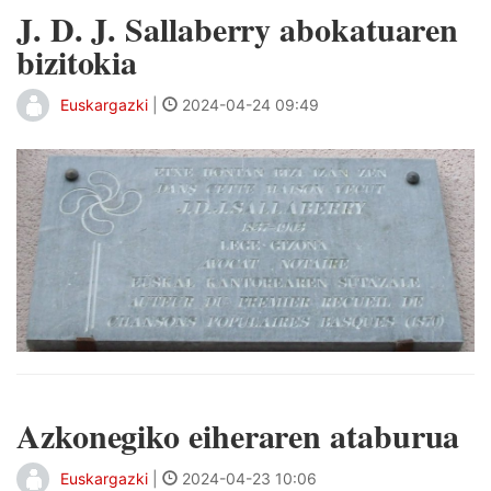
J. D. J. Sallaberry abokatuaren
bizitokia
Euskargazki
|
2024-04-24 09:49
Azkonegiko eiheraren ataburua
Euskargazki
|
2024-04-23 10:06