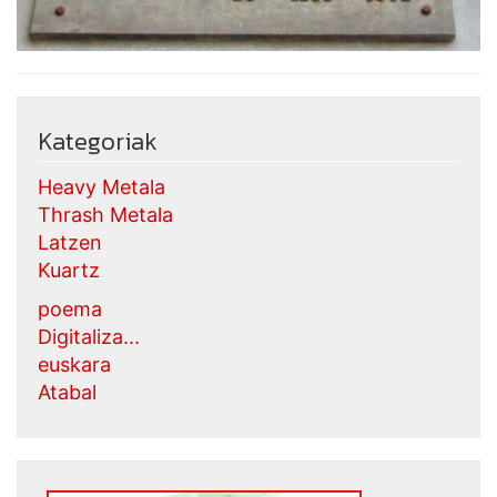
Kategoriak
Heavy Metala
Thrash Metala
Latzen
Kuartz
poema
Digitaliza...
euskara
Atabal