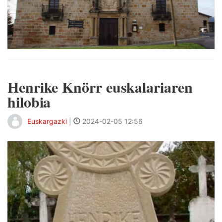
Henrike Knörr euskalariaren
hilobia
Euskargazki
|
2024-02-05 12:56