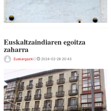
Euskaltzaindiaren egoitza
zaharra
Euskargazki
|
2024-02-28 20:43