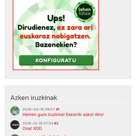
Azken iruzkinak
2026-02-16 08:57
#1
Hemen gure iruzkina! Eskerrik asko! Aitor
2025-12-19 07:54
#2
Ona! XDD