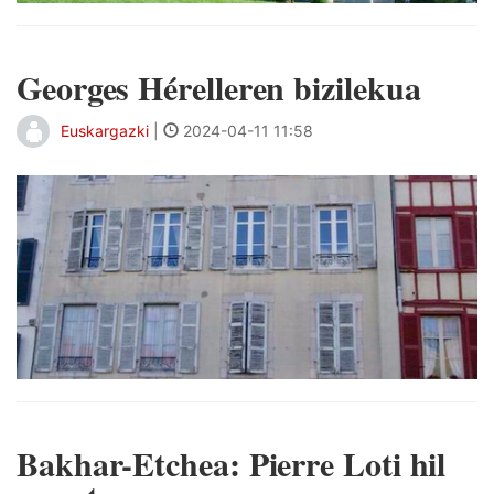
Georges Hérelleren bizilekua
Euskargazki
|
2024-04-11 11:58
Bakhar-Etchea: Pierre Loti hil