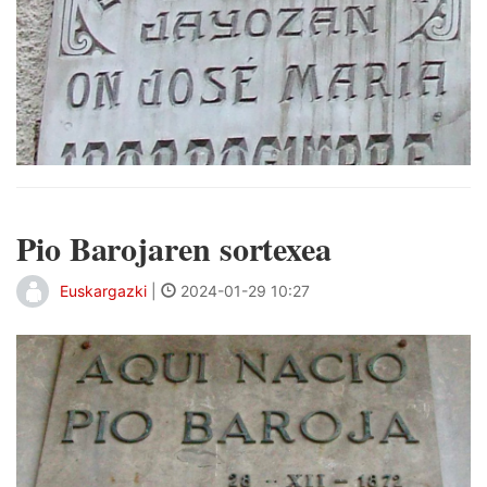
Pio Barojaren sortexea
Euskargazki
|
2024-01-29 10:27