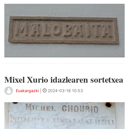
Mixel Xurio idazlearen sortetxea
Euskargazki
|
2024-03-18 10:53