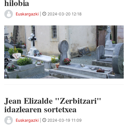
hilobia
Euskargazki
|
2024-03-20 12:18
Jean Elizalde "Zerbitzari"
idazlearen sortetxea
Euskargazki
|
2024-03-19 11:09