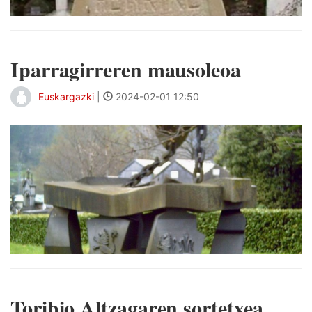
Iparragirreren mausoleoa
Euskargazki
|
2024-02-01 12:50
Toribio Altzagaren sortetxea