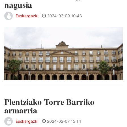
nagusia
Euskargazki
|
2024-02-09 10:43
Plentziako Torre Barriko
armarria
Euskargazki
|
2024-02-07 15:14