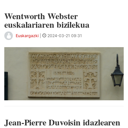
Wentworth Webster
euskalariaren bizilekua
Euskargazki
|
2024-03-21 09:31
Jean-Pierre Duvoisin idazlearen