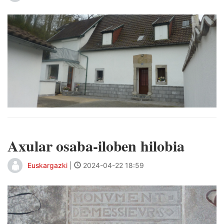
Axular osaba-iloben hilobia
Euskargazki
|
2024-04-22 18:59