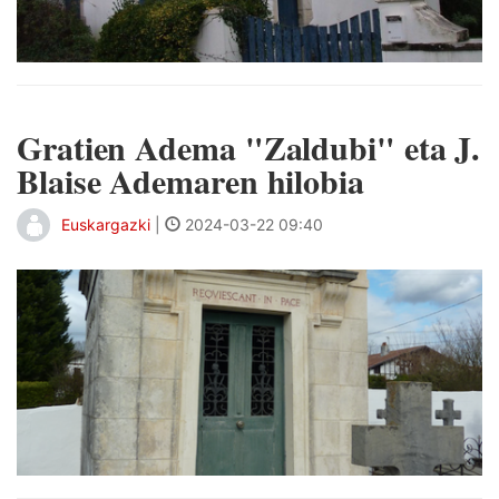
Gratien Adema "Zaldubi" eta J.
Blaise Ademaren hilobia
Euskargazki
|
2024-03-22 09:40