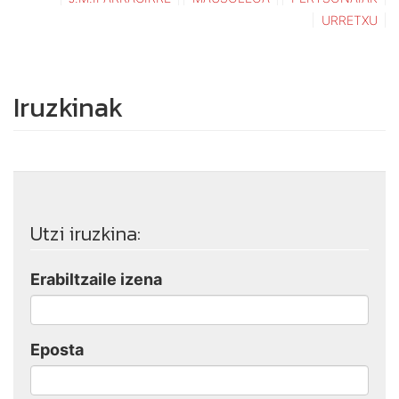
URRETXU
Iruzkinak
Utzi iruzkina:
Erabiltzaile izena
Eposta