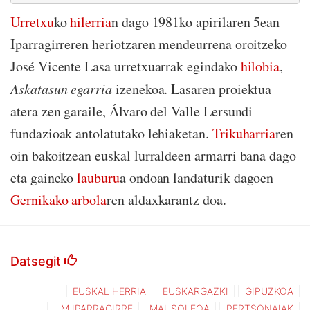
Urretxu
ko
hilerria
n dago 1981ko apirilaren 5ean
Iparragirreren heriotzaren mendeurrena oroitzeko
José Vicente Lasa urretxuarrak egindako
hilobia
,
Askatasun egarria
izenekoa. Lasaren proiektua
atera zen garaile, Álvaro del Valle Lersundi
fundazioak antolatutako lehiaketan.
Trikuharria
ren
oin bakoitzean euskal lurraldeen armarri bana dago
eta gaineko
lauburu
a ondoan landaturik dagoen
Gernikako arbola
ren aldaxkarantz doa.
Datsegit
EUSKAL HERRIA
EUSKARGAZKI
GIPUZKOA
J.M.IPARRAGIRRE
MAUSOLEOA
PERTSONAIAK