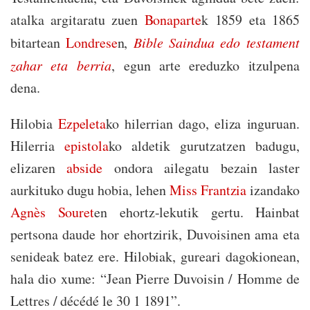
atalka argitaratu zuen
Bonaparte
k 1859 eta 1865
bitartean
Londrese
n,
Bible Saindua edo testament
zahar eta berria
, egun arte ereduzko itzulpena
dena.
Hilobia
Ezpeleta
ko hilerrian dago, eliza inguruan.
Hilerria
epistola
ko aldetik gurutzatzen badugu,
elizaren
abside
ondora ailegatu bezain laster
aurkituko dugu hobia, lehen
Miss Frantzia
izandako
Agnès Souret
en ehortz-lekutik gertu. Hainbat
pertsona daude hor ehortzirik, Duvoisinen ama eta
senideak batez ere. Hilobiak, gureari dagokionean,
hala dio xume: “Jean Pierre Duvoisin / Homme de
Lettres / décédé le 30 1 1891”.