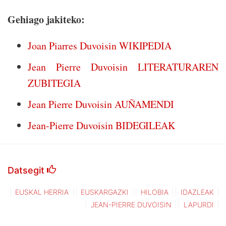
Gehiago jakiteko:
Joan Piarres Duvoisin WIKIPEDIA
Jean Pierre Duvoisin LITERATURAREN
ZUBITEGIA
Jean Pierre Duvoisin AUÑAMENDI
Jean-Pierre Duvoisin BIDEGILEAK
Datsegit
EUSKAL HERRIA
EUSKARGAZKI
HILOBIA
IDAZLEAK
JEAN-PIERRE DUVOISIN
LAPURDI