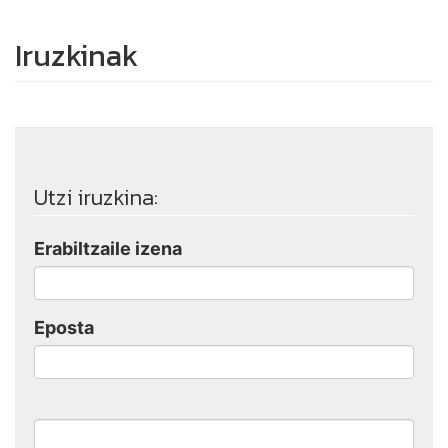
Iruzkinak
Utzi iruzkina:
Erabiltzaile izena
Eposta