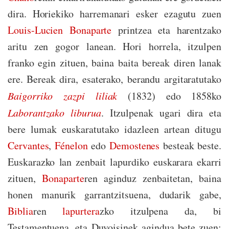
dira. Horiekiko harremanari esker ezagutu zuen
Louis-Lucien Bonaparte
printzea eta harentzako
aritu zen gogor lanean. Hori horrela, itzulpen
franko egin zituen, baina baita bereak diren lanak
ere. Bereak dira, esaterako, berandu argitaratutako
Baigorriko zazpi liliak
(1832) edo 1858ko
Laborantzako liburua
. Itzulpenak ugari dira eta
bere lumak euskaratutako idazleen artean ditugu
Cervantes
,
Fénelon
edo
Demostenes
besteak beste.
Euskarazko lan zenbait lapurdiko euskarara ekarri
zituen,
Bonaparte
ren aginduz zenbaitetan, baina
honen manurik garrantzitsuena, dudarik gabe,
Biblia
ren
lapurtera
zko itzulpena da, bi
Testamentuena, eta Duvoisinek agindua bete zuen: