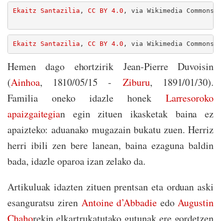
Ekaitz Santazilia
, 
CC BY 4.0
, via Wikimedia Commons.
Ekaitz Santazilia
, 
CC BY 4.0
, via Wikimedia Commons.
Hemen dago ehortzirik Jean-Pierre Duvoisin
(
Ainhoa
, 1810/05/15 -
Ziburu
, 1891/01/30).
Familia oneko idazle honek
Larresoroko
apaizgaitegia
n egin zituen ikasketak baina ez
apaizteko: aduanako mugazain bukatu zuen. Herriz
herri ibili zen bere lanean, baina ezaguna baldin
bada, idazle oparoa izan zelako da.
Artikuluak idazten zituen prentsan eta orduan aski
esanguratsu ziren
Antoine d’Abbadie
edo
Augustin
Chaho
rekin elkartrukatutako gutunak ere gordetzen