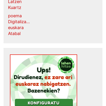
Latzen
Kuartz
poema
Digitaliza...
euskara
Atabal