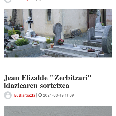
Jean Elizalde "Zerbitzari"
idazlearen sortetxea
Euskargazki
|
2024-03-19 11:09