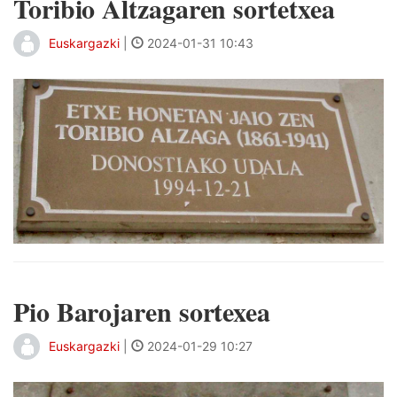
Toribio Altzagaren sortetxea
Euskargazki
|
2024-01-31 10:43
Pio Barojaren sortexea
Euskargazki
|
2024-01-29 10:27