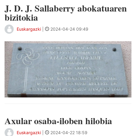
J. D. J. Sallaberry abokatuaren
bizitokia
Euskargazki
|
2024-04-24 09:49
Axular osaba-iloben hilobia
Euskargazki
|
2024-04-22 18:59