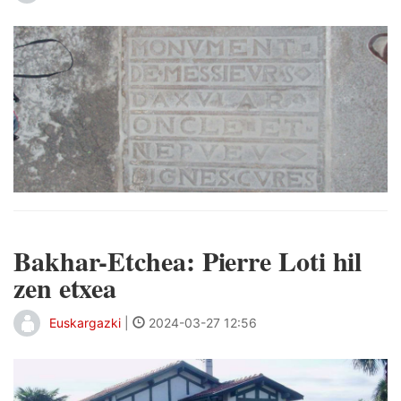
Bakhar-Etchea: Pierre Loti hil
zen etxea
Euskargazki
|
2024-03-27 12:56