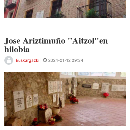
Jose Ariztimuño "Aitzol"en
hilobia
Euskargazki
|
2024-01-12 09:34