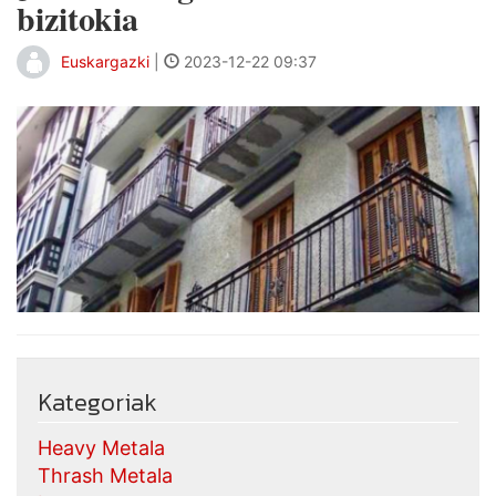
bizitokia
Euskargazki
|
2023-12-22 09:37
Kategoriak
Heavy Metala
Thrash Metala