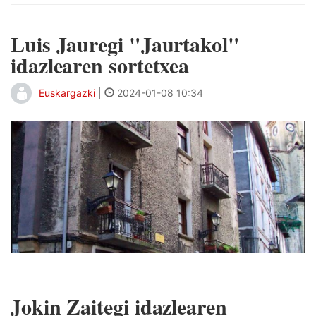
Luis Jauregi "Jaurtakol"
idazlearen sortetxea
Euskargazki
|
2024-01-08 10:34
Jokin Zaitegi idazlearen