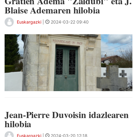
Gratien Adema "Zaldubi" eta J.
Blaise Ademaren hilobia
Euskargazki
|
2024-03-22 09:40
Jean-Pierre Duvoisin idazlearen
hilobia
Euskargazki
|
2024-03-20 12:18