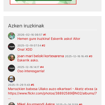
Azken iruzkinak
2026-02-16 08:57
#1
Hemen gure iruzkina! Eskerrik asko! Aitor
2025-12-19 07:54
#2
Ona! XDD
joan mari beloki kortexarena
2025-12-16 16:49
#3
Eskerrik asko.
2025-12-16 14:17
#4
Oso interesgarria!
2025-11-29 11:43
#5
Marrazkien babesa Uliako auzo elkarteari - Aketz etxea (argaz
https://www.flickr.com/photos/38892589@N02/albums/7217
...
Mikel Asurmendi Agirre
2025-11-26 11:59
#6