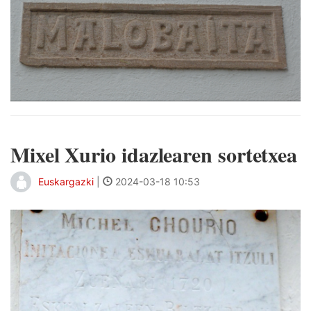
Mixel Xurio idazlearen sortetxea
Euskargazki
|
2024-03-18 10:53