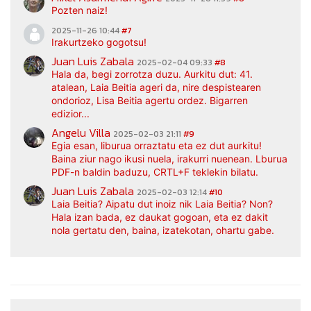
Pozten naiz!
2025-11-26 10:44
#7
Irakurtzeko gogotsu!
Juan Luis Zabala
2025-02-04 09:33
#8
Hala da, begi zorrotza duzu. Aurkitu dut: 41.
atalean, Laia Beitia ageri da, nire despistearen
ondorioz, Lisa Beitia agertu ordez. Bigarren
edizior...
Angelu Villa
2025-02-03 21:11
#9
Egia esan, liburua orraztatu eta ez dut aurkitu!
Baina ziur nago ikusi nuela, irakurri nuenean. Lburua
PDF-n baldin baduzu, CRTL+F teklekin bilatu.
Juan Luis Zabala
2025-02-03 12:14
#10
Laia Beitia? Aipatu dut inoiz nik Laia Beitia? Non?
Hala izan bada, ez daukat gogoan, eta ez dakit
nola gertatu den, baina, izatekotan, ohartu gabe.