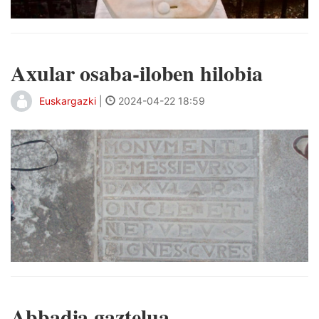
Axular osaba-iloben hilobia
Euskargazki
|
2024-04-22 18:59
Abbadia gaztelua