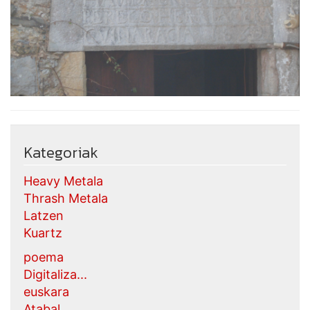
Kategoriak
Heavy Metala
Thrash Metala
Latzen
Kuartz
poema
Digitaliza...
euskara
Atabal