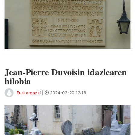
Jean-Pierre Duvoisin idazlearen
hilobia
Euskargazki
|
2024-03-20 12:18