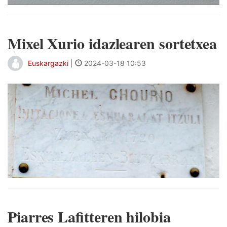
Mixel Xurio idazlearen sortetxea
Euskargazki
|
2024-03-18 10:53
Piarres Lafitteren hilobia