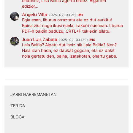
ondorioz, Lisa Beitia agertu ordez. Bigarren
edizior...
Angelu Villa
2025-02-03 21:11
#9
Egia esan, liburua orraztatu eta ez dut aurkitu!
Baina ziur nago ikusi nuela, irakurri nuenean. Lburua
PDF-n baldin baduzu, CRTL+F teklekin bilatu.
Juan Luis Zabala
2025-02-03 12:14
#10
Laia Beitia? Aipatu dut inoiz nik Laia Beitia? Non?
Hala izan bada, ez daukat gogoan, eta ez dakit
nola gertatu den, baina, izatekotan, ohartu gabe.
JARRI HARREMANETAN
|
ZER DA
|
BLOGA