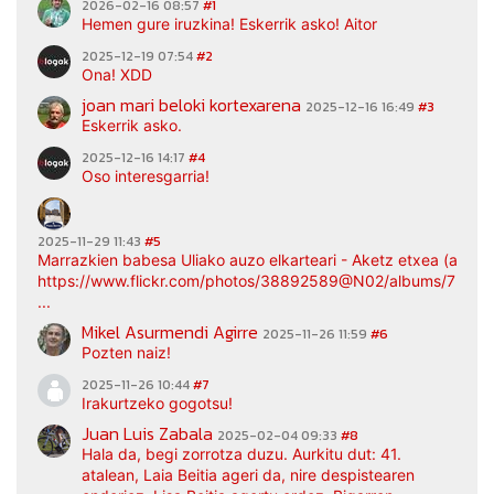
2026-02-16 08:57
#1
Hemen gure iruzkina! Eskerrik asko! Aitor
2025-12-19 07:54
#2
Ona! XDD
joan mari beloki kortexarena
2025-12-16 16:49
#3
Eskerrik asko.
2025-12-16 14:17
#4
Oso interesgarria!
2025-11-29 11:43
#5
Marrazkien babesa Uliako auzo elkarteari - Aketz etxea (argaz
https://www.flickr.com/photos/38892589@N02/albums/7217
...
Mikel Asurmendi Agirre
2025-11-26 11:59
#6
Pozten naiz!
2025-11-26 10:44
#7
Irakurtzeko gogotsu!
Juan Luis Zabala
2025-02-04 09:33
#8
Hala da, begi zorrotza duzu. Aurkitu dut: 41.
atalean, Laia Beitia ageri da, nire despistearen