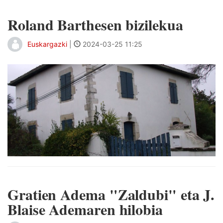
Roland Barthesen bizilekua
Euskargazki
|
2024-03-25 11:25
Gratien Adema "Zaldubi" eta J.
Blaise Ademaren hilobia