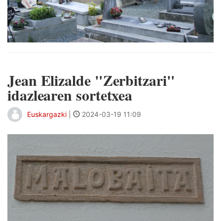
Jean Elizalde "Zerbitzari"
idazlearen sortetxea
Euskargazki
|
2024-03-19 11:09