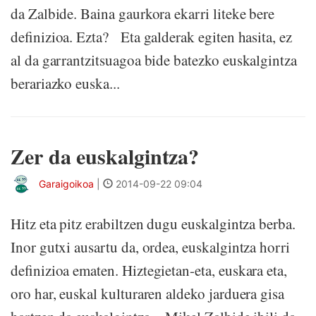
da Zalbide. Baina gaurkora ekarri liteke bere
definizioa. Ezta? Eta galderak egiten hasita, ez
al da garrantzitsuagoa bide batezko euskalgintza
berariazko euska...
Zer da euskalgintza?
Garaigoikoa
|
2014-09-22 09:04
Hitz eta pitz erabiltzen dugu euskalgintza berba.
Inor gutxi ausartu da, ordea, euskalgintza horri
definizioa ematen. Hiztegietan-eta, euskara eta,
oro har, euskal kulturaren aldeko jarduera gisa