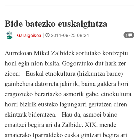
Bide batezko euskalgintza
Garaigoikoa
|
2014-09-25 08:24
1
Aurrekoan Mikel Zalbidek sortutako kontzeptu
honi egin nion bisita. Gogoratuko dut hark zer
zioen: Euskal etnokultura (hizkuntza barne)
gainbehera datorrela jakinik, baina galdera hori
eragozteko berariazko asmorik gabe, etnokultura
horri bizirik eusteko lagungarri gertatzen diren
ekintzak bideratzea. Hau da, asmoei baino
emaitzei begira ari da Zalbide. XIX. mende
amaierako Iparraldeko euskalgintzari begira ari