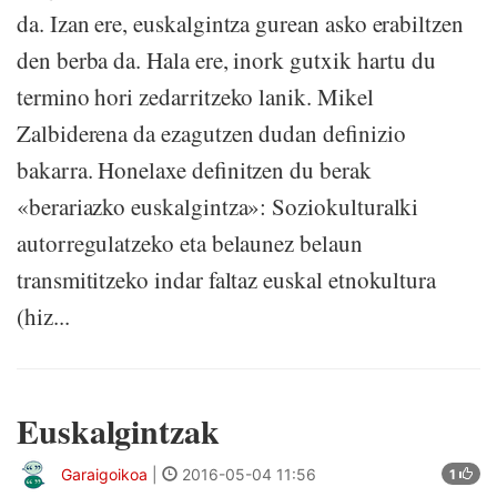
da. Izan ere, euskalgintza gurean asko erabiltzen
den berba da. Hala ere, inork gutxik hartu du
termino hori zedarritzeko lanik. Mikel
Zalbiderena da ezagutzen dudan definizio
bakarra. Honelaxe definitzen du berak
«berariazko euskalgintza»: Soziokulturalki
autorregulatzeko eta belaunez belaun
transmititzeko indar faltaz euskal etnokultura
(hiz...
Euskalgintzak
Garaigoikoa
|
2016-05-04 11:56
1