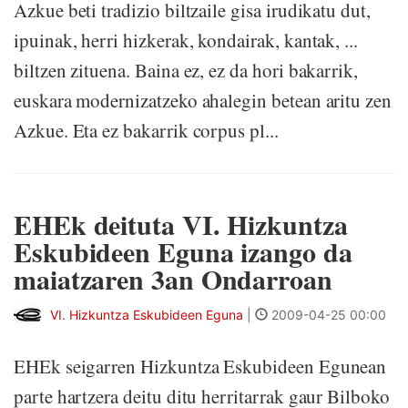
Azkue beti tradizio biltzaile gisa irudikatu dut,
ipuinak, herri hizkerak, kondairak, kantak, ...
biltzen zituena. Baina ez, ez da hori bakarrik,
euskara modernizatzeko ahalegin betean aritu zen
Azkue. Eta ez bakarrik corpus pl...
EHEk deituta VI. Hizkuntza
Eskubideen Eguna izango da
maiatzaren 3an Ondarroan
VI. Hizkuntza Eskubideen Eguna
|
2009-04-25 00:00
EHEk seigarren Hizkuntza Eskubideen Egunean
parte hartzera deitu ditu herritarrak gaur Bilboko