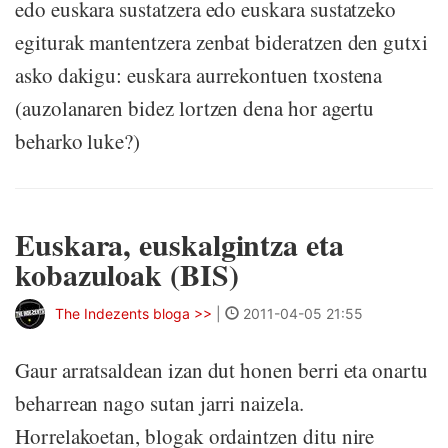
edo euskara sustatzera edo euskara sustatzeko
egiturak mantentzera zenbat bideratzen den gutxi
asko dakigu: euskara aurrekontuen txostena
(auzolanaren bidez lortzen dena hor agertu
beharko luke?)
Euskara, euskalgintza eta
kobazuloak (BIS)
The Indezents bloga >>
|
2011-04-05 21:55
Gaur arratsaldean izan dut honen berri eta onartu
beharrean nago sutan jarri naizela.
Horrelakoetan, blogak ordaintzen ditu nire