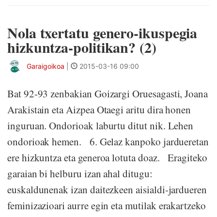
Nola txertatu genero-ikuspegia
hizkuntza-politikan? (2)
Garaigoikoa
|
2015-03-16 09:00
Bat 92-93 zenbakian Goizargi Oruesagasti, Joana
Arakistain eta Aizpea Otaegi aritu dira honen
inguruan. Ondorioak laburtu ditut nik. Lehen
ondorioak hemen. 6. Gelaz kanpoko jardueretan
ere hizkuntza eta generoa lotuta doaz. Eragiteko
garaian bi helburu izan ahal ditugu:
euskaldunenak izan daitezkeen aisialdi-jardueren
feminizazioari aurre egin eta mutilak erakartzeko