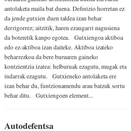
antolaketa maila bat duena. Definizio horretan ez
da jende gutxien duen taldea izan behar
derrigorrez; aitzitik, haren ezaugarri nagusiena
da boteretik kanpo egotea. Gutxiengoa aktiboa
edo ez-aktiboa izan daiteke. Aktiboa izateko
beharrezkoa da bere buruaren gaineko
kontzientzia izatea: helburuak ezagutu, mugak eta
indarrak ezagutu. Gutxieneko antolaketa ere
izan behar du, funtzionamendu arau batzuk sortu
behar ditu. Gutxiengoen element...
Autodefentsa