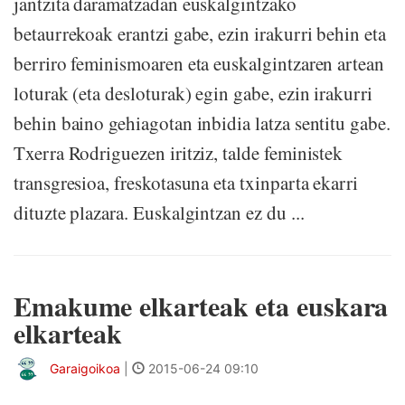
jantzita daramatzadan euskalgintzako
betaurrekoak erantzi gabe, ezin irakurri behin eta
berriro feminismoaren eta euskalgintzaren artean
loturak (eta desloturak) egin gabe, ezin irakurri
behin baino gehiagotan inbidia latza sentitu gabe.
Txerra Rodriguezen iritziz, talde feministek
transgresioa, freskotasuna eta txinparta ekarri
dituzte plazara. Euskalgintzan ez du ...
Emakume elkarteak eta euskara
elkarteak
Garaigoikoa
|
2015-06-24 09:10