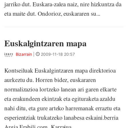
jarriko dut. Euskara-zalea naiz, nire hizkuntza da
eta maite dut. Ondorioz, euskararen su...
Euskalgintzaren mapa
Bizarrain
|
2009-11-18 20:57
Kontseiluak Euskalgintzaren mapa direktorioa
aurkeztu du. Horren bidez, euskararen
normalizazioa lortzeko lanean ari garen elkarte
eta erakundeen ekintzak eta egituraketa azaldu
nahi ditu, eta gure arteko harremanak erraztu eta
esperientziak trukatzeko lanabesa eskaini.berria
Argia Erabili.com Karrajua