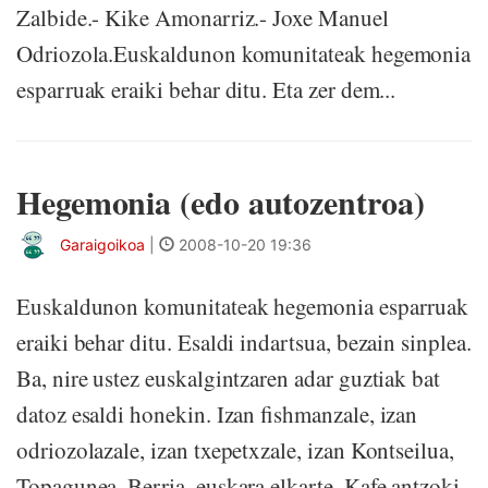
Zalbide.- Kike Amonarriz.- Joxe Manuel
Odriozola.Euskaldunon komunitateak hegemonia
esparruak eraiki behar ditu. Eta zer dem...
Hegemonia (edo autozentroa)
Garaigoikoa
|
2008-10-20 19:36
Euskaldunon komunitateak hegemonia esparruak
eraiki behar ditu. Esaldi indartsua, bezain sinplea.
Ba, nire ustez euskalgintzaren adar guztiak bat
datoz esaldi honekin. Izan fishmanzale, izan
odriozolazale, izan txepetxzale, izan Kontseilua,
Topagunea, Berria, euskara elkarte, Kafe antzoki