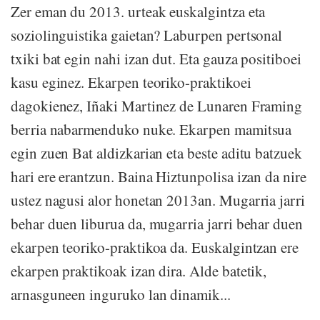
Zer eman du 2013. urteak euskalgintza eta
soziolinguistika gaietan? Laburpen pertsonal
txiki bat egin nahi izan dut. Eta gauza positiboei
kasu eginez. Ekarpen teoriko-praktikoei
dagokienez, Iñaki Martinez de Lunaren Framing
berria nabarmenduko nuke. Ekarpen mamitsua
egin zuen Bat aldizkarian eta beste aditu batzuek
hari ere erantzun. Baina Hiztunpolisa izan da nire
ustez nagusi alor honetan 2013an. Mugarria jarri
behar duen liburua da, mugarria jarri behar duen
ekarpen teoriko-praktikoa da. Euskalgintzan ere
ekarpen praktikoak izan dira. Alde batetik,
arnasguneen inguruko lan dinamik...