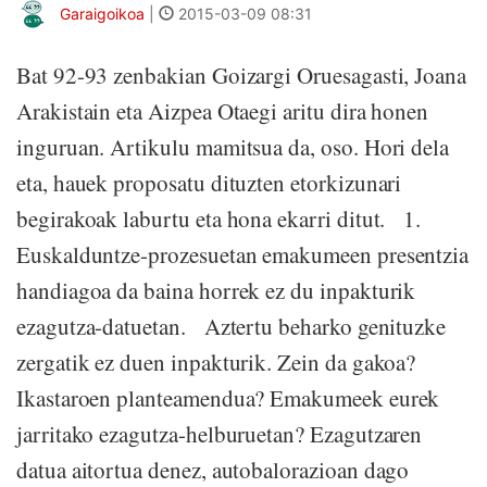
Garaigoikoa
|
2015-03-09 08:31
Bat 92-93 zenbakian Goizargi Oruesagasti, Joana
Arakistain eta Aizpea Otaegi aritu dira honen
inguruan. Artikulu mamitsua da, oso. Hori dela
eta, hauek proposatu dituzten etorkizunari
begirakoak laburtu eta hona ekarri ditut. 1.
Euskalduntze-prozesuetan emakumeen presentzia
handiagoa da baina horrek ez du inpakturik
ezagutza-datuetan. Aztertu beharko genituzke
zergatik ez duen inpakturik. Zein da gakoa?
Ikastaroen planteamendua? Emakumeek eurek
jarritako ezagutza-helburuetan? Ezagutzaren
datua aitortua denez, autobalorazioan dago