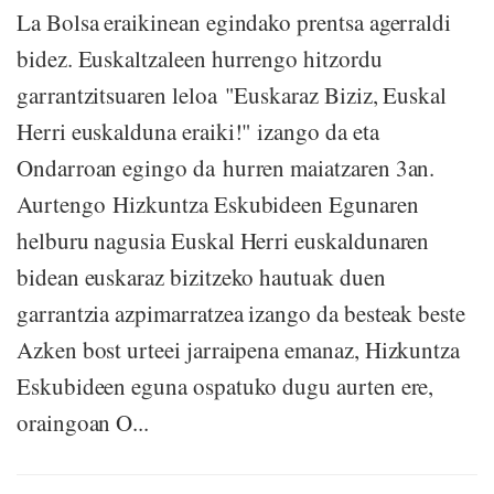
La Bolsa eraikinean egindako prentsa agerraldi
bidez. Euskaltzaleen hurrengo hitzordu
garrantzitsuaren leloa "Euskaraz Biziz, Euskal
Herri euskalduna eraiki!" izango da eta
Ondarroan egingo da hurren maiatzaren 3an.
Aurtengo Hizkuntza Eskubideen Egunaren
helburu nagusia Euskal Herri euskaldunaren
bidean euskaraz bizitzeko hautuak duen
garrantzia azpimarratzea izango da besteak beste
Azken bost urteei jarraipena emanaz, Hizkuntza
Eskubideen eguna ospatuko dugu aurten ere,
oraingoan O...