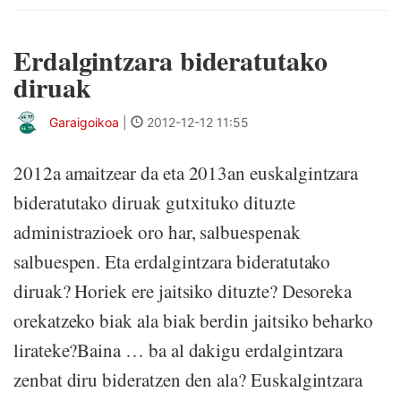
Erdalgintzara bideratutako
diruak
Garaigoikoa
|
2012-12-12 11:55
2012a amaitzear da eta 2013an euskalgintzara
bideratutako diruak gutxituko dituzte
administrazioek oro har, salbuespenak
salbuespen. Eta erdalgintzara bideratutako
diruak? Horiek ere jaitsiko dituzte? Desoreka
orekatzeko biak ala biak berdin jaitsiko beharko
lirateke?Baina … ba al dakigu erdalgintzara
zenbat diru bideratzen den ala? Euskalgintzara