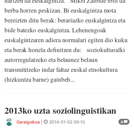
hartzen da euskalgintza. Mikel Zalbide ibili da
berba horren peskizan. Bi euskalgintza mota
bereizten ditu berak: berariazko euskalgintza eta
bide batezko euskalgintza. Lehenengoak
euskalgintzaren adiera normalari egiten dio kuku
eta berak honela definitzen du: soziokulturalki
autorregulatzeko eta belaunez belaun
transmititzeko indar faltaz euskal etnokultura
(hizkuntza barne) gainbeh...
2013ko uzta soziolinguistikan
Garaigoikoa
|
2014-01-02 09:10
4