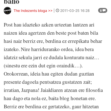
balio
The Indezents bloga >>
|
2011-03-25 16:28
8
Post hau idazteko azken urteetan lantzen ari
naizen idea agertzen den beste post baten bila
hasi naiz berriz ere, berdina ez errepikatu behar
izateko. Nire harridurarako ordea, idea bera
idatziz sekula jarri ez dudala konturatu naiz…
(sinestu ere ezin dut egin oraindik…).
Orokorrean, ideia hau egiten dudan guztian
presente dagoela pentsatzea gustatzen zait;
irratian, Jazpana! Jaialdiaren atzean ere filosofia
hau dago eta nola ez, baita blog honetan ere.
Berriz ere berdina ez gertatzeko, gaur hitzetan