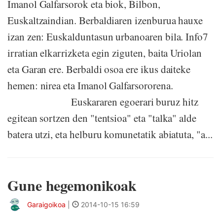
Imanol Galfarsorok eta biok, Bilbon,
Euskaltzaindian. Berbaldiaren izenburua hauxe
izan zen: Euskalduntasun urbanoaren bila. Info7
irratian elkarrizketa egin ziguten, baita Uriolan
eta Garan ere. Berbaldi osoa ere ikus daiteke
hemen: nirea eta Imanol Galfarsororena.
Euskararen egoerari buruz hitz
egitean sortzen den "tentsioa" eta "talka" alde
batera utzi, eta helburu komunetatik abiatuta, "a...
Gune hegemonikoak
Garaigoikoa
|
2014-10-15 16:59