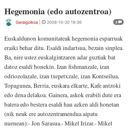
Hegemonia (edo autozentroa)
Garaigoikoa
|
2008-10-20 19:36
3
Euskaldunon komunitateak hegemonia esparruak
eraiki behar ditu. Esaldi indartsua, bezain sinplea.
Ba, nire ustez euskalgintzaren adar guztiak bat
datoz esaldi honekin. Izan fishmanzale, izan
odriozolazale, izan txepetxzale, izan Kontseilua,
Topagunea, Berria, euskara elkarte, Kafe antzoki
edo dena delakoa. Gainera, askok erabili dute era
batera edo bestera esaldi hau azken aldi honetan
(nik neuk ere autozentramendua aipatu
nuenean):- Jon Sarasua.- Mikel Irizar.- Mikel