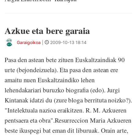
Azkue eta bere garaia
Garaigoikoa
|
2009-10-13 18:14
Pasa den astean bete zituen Euskaltzaindiak 90
urte (bejondeizuela). Eta pasa den astean ere
amaitu nuen Euskaltzaindiko lehen
lehendakariari buruzko biografia (edo). Jurgi
Kintanak idatzi du (zure bloga berrituta noizko?).
"Intelektuala nazioa eraikitzen. R. M. Azkueren
pentsaera eta obra".Resurreccion Maria Azkueren
beste ikuspegi bat eman dit liburuak. Orain arte,