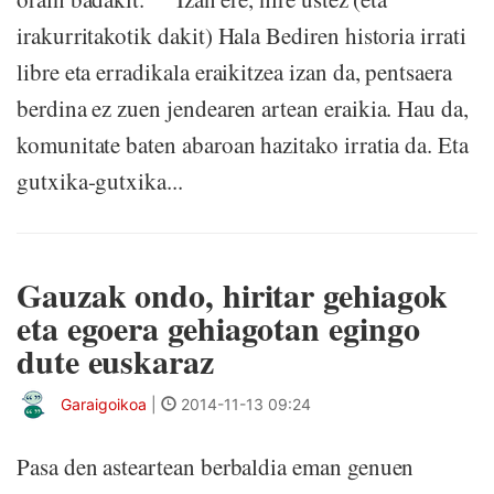
irakurritakotik dakit) Hala Bediren historia irrati
libre eta erradikala eraikitzea izan da, pentsaera
berdina ez zuen jendearen artean eraikia. Hau da,
komunitate baten abaroan hazitako irratia da. Eta
gutxika-gutxika...
Gauzak ondo, hiritar gehiagok
eta egoera gehiagotan egingo
dute euskaraz
Garaigoikoa
|
2014-11-13 09:24
Pasa den asteartean berbaldia eman genuen