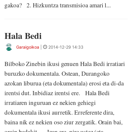
gakoa? 2. Hizkuntza transmisioa amari l...
Hala Bedi
Garaigoikoa
|
2014-12-29 14:33
Bilboko Zinebin ikusi genuen Hala Bedi irratiari
buruzko dokumentala. Ostean, Durangoko
azokan liburua (eta dokumentala) erosi eta di-da
irentsi dut. Inbidiaz irentsi ere. Hala Bedi
irratiaren inguruan ez nekien gehiegi
dokumentala ikusi aurretik. Erreferente dira,
baina nik ez nekien oso ziur zergatik. Orain bai,
orain badakit. Izan ere, nire ustez (eta