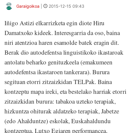
Garaigoikoa
|
2015-12-15 09:43
Iñigo Astizi elkarrizketa egin diote Hiru
Damatxoko kideek. Interesgarria da oso, baina
niri atentzioa haren esamolde batek eragin dit.
Berak dio autodefentsa linguistikoko ikastaroak
antolatu beharko genituzkeela (emakumeen
autodefentsa ikastaroen tankerara). Burura
segituan etorri zitzaizkidan TELPak. Baina
kontzeptu mapa ireki, eta bestelako harriak etorri
zitzaizkidan burura: tabakoa uzteko terapiak,
hizkuntza ohiturak aldatzeko terapiak, Jabetze
(edo Ahalduntze) eskolak, Euskahaldundu
kontzeptua, Lutxo Egiaren performancea,