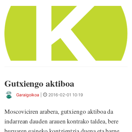
Gutxiengo aktiboa
Garaigoikoa
|
2016-02-01 10:19
Moscoviciren arabera, gutxiengo aktiboa da
indarrean dauden arauen kontrako taldea, bere
buruaren gaineko kontzientzia duena eta barne