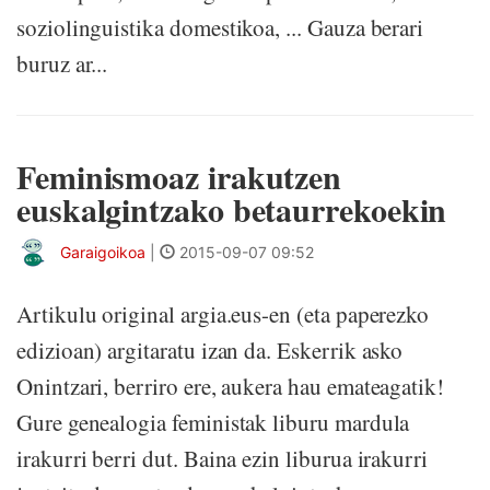
soziolinguistika domestikoa, ... Gauza berari
buruz ar...
Feminismoaz irakutzen
euskalgintzako betaurrekoekin
Garaigoikoa
|
2015-09-07 09:52
Artikulu original argia.eus-en (eta paperezko
edizioan) argitaratu izan da. Eskerrik asko
Onintzari, berriro ere, aukera hau emateagatik!
Gure genealogia feministak liburu mardula
irakurri berri dut. Baina ezin liburua irakurri