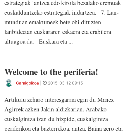
estrategiak lantzea edo kirola bezalako eremuak
euskalduntzeko estrategiak indartzea. 7. Lan-
munduan emakumeek bete ohi dituzten
lanbideetan euskararen eskaera eta erabilera
altuagoa da. Euskara eta ...
Welcome to the periferia!
Garaigoikoa
|
2015-03-12 09:15
Artikulu zeharo interesgarria egin du Manex
Agirrek azken Jakin aldizkarian. Arabako
euskalgintza izan du hizpide, euskalgintza
periferikoa eta bazterrekoa, antza. Baina gero eta