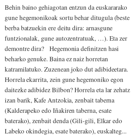
Behin baino gehiagotan entzun da euskararako
gune hegemonikoak sortu behar ditugula (beste
berba batzuekin ere deitu dira: arnasgune
funtzionalak, gune autozentratuak, …). Eta zer
demontre dira? Hegemonia definitzen hasi
beharko genuke. Baina ez naiz horretan
katramilatuko. Zuzenean joko dut adibideetara.
Horrela ekarrita, zein gune hegemoniko egon
daitezke adibidez Bilbon? Horrela eta lar zehatz
izan barik, Kafe Antzokia, zenbait taberna
(Kalderapeko edo Iñakiren taberna, esate
baterako), zenbait denda (Gili-gili, Elkar edo
Labeko okindegia, esate baterako), euskalteg...