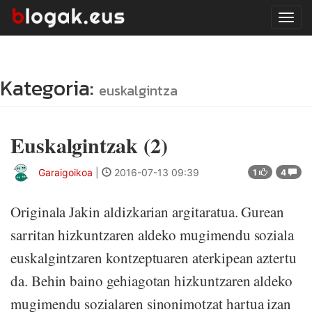
Tog
navi
Kategoria:
euskalgintza
Euskalgintzak (2)
Garaigoikoa
|
2016-07-13 09:39
1
4
Originala Jakin aldizkarian argitaratua. Gurean
sarritan hizkuntzaren aldeko mugimendu soziala
euskalgintzaren kontzeptuaren aterkipean aztertu
da. Behin baino gehiagotan hizkuntzaren aldeko
mugimendu sozialaren sinonimotzat hartua izan