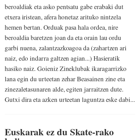
beroaldiak eta asko pentsatu gabe erabaki dut
etxera iristean, afera honetaz arituko nintzela
hemen bertan. Orduak pasa hala ordea, nire
beroaldia baretzen joan da eta orain lau ordu
garbi nuena, zalantzazkoagoa da (zahartzen ari
naiz, edo indarra galtzen agian...) Hasieratik
hasiko naiz. Goieniz Zineklubak ikaragarrizko
lana egin du urteetan zehar Beasainen zine eta
zinezaletasunaren alde, egiten jarraitzen dute.
Gutxi dira eta azken urteetan laguntza eske dabi...
Euskarak ez du Skate-rako