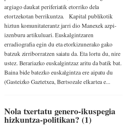
argiago daukat periferiatik etorriko dela
etortzekotan berrikuntza. Kapital publikotik
hiztun komunitaterantz jarri dio Manexek azpi-
izenburu artikuluari. Euskalgintzaren
erradiografia egin du eta etorkizunerako gako
batzuk zirriborratzen saiatu da. Eta lortu du, nire
ustez. Berariazko euskalgintzaz aritu da batik bat.
Baina bide batezko euskalgintza ere aipatu du
(Gasteizko Gaztetxea, Bertsozale elkartea e...
Nola txertatu genero-ikuspegia
hizkuntza-politikan? (1)