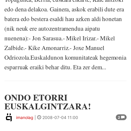
edo dena delakoa. Gainera, askok erabili dute era
batera edo bestera esaldi hau azken aldi honetan
(nik neuk ere autozentramendua aipatu
nuenena):- Jon Sarasua.- Mikel Irizar.- Mikel
Zalbide.- Kike Amonarriz.- Joxe Manuel
Odriozola.Euskaldunon komunitateak hegemonia
esparruak eraiki behar ditu. Eta zer dem...
ONDO ETORRI
EUSKALGINTZARA!
imanolag
|
2008-07-04 11:00
2