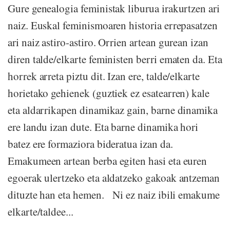
Gure genealogia feministak liburua irakurtzen ari
naiz. Euskal feminismoaren historia errepasatzen
ari naiz astiro-astiro. Orrien artean gurean izan
diren talde/elkarte feministen berri ematen da. Eta
horrek arreta piztu dit. Izan ere, talde/elkarte
horietako gehienek (guztiek ez esatearren) kale
eta aldarrikapen dinamikaz gain, barne dinamika
ere landu izan dute. Eta barne dinamika hori
batez ere formaziora bideratua izan da.
Emakumeen artean berba egiten hasi eta euren
egoerak ulertzeko eta aldatzeko gakoak antzeman
dituzte han eta hemen. Ni ez naiz ibili emakume
elkarte/taldee...