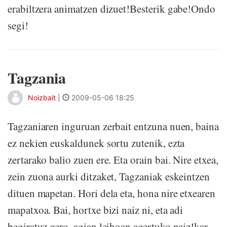
erabiltzera animatzen dizuet!Besterik gabe!Ondo
segi!
Tagzania
Noizbait
|
2009-05-06 18:25
Tagzaniaren inguruan zerbait entzuna nuen, baina
ez nekien euskaldunek sortu zutenik, ezta
zertarako balio zuen ere. Eta orain bai. Nire etxea,
zein zuona aurki ditzaket, Tagzaniak eskeintzen
dituen mapetan. Hori dela eta, hona nire etxearen
mapatxoa. Bai, hortxe bizi naiz ni, eta adi
begiratuz gero, agian leihoan agertuko naiz!kar