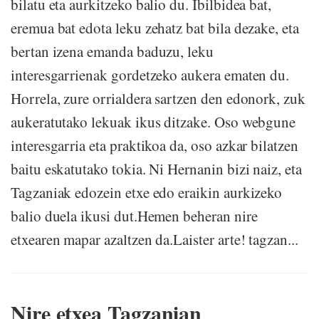
bilatu eta aurkitzeko balio du. Ibilbidea bat,
eremua bat edota leku zehatz bat bila dezake, eta
bertan izena emanda baduzu, leku
interesgarrienak gordetzeko aukera ematen du.
Horrela, zure orrialdera sartzen den edonork, zuk
aukeratutako lekuak ikus ditzake. Oso webgune
interesgarria eta praktikoa da, oso azkar bilatzen
baitu eskatutako tokia. Ni Hernanin bizi naiz, eta
Tagzaniak edozein etxe edo eraikin aurkizeko
balio duela ikusi dut.Hemen beheran nire
etxearen mapar azaltzen da.Laister arte! tagzan...
Nire etxea Tagzanian