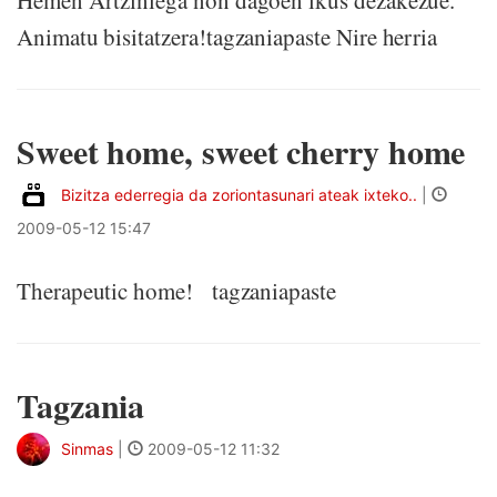
Hemen Artziniega non dagoen ikus dezakezue.
Animatu bisitatzera!tagzaniapaste Nire herria
Sweet home, sweet cherry home
Bizitza ederregia da zoriontasunari ateak ixteko..
|
2009-05-12 15:47
Therapeutic home! tagzaniapaste
Tagzania
Sinmas
|
2009-05-12 11:32