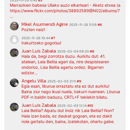
2025-11-29 11:43
#5
Marrazkien babesa Uliako auzo elkarteari - Aketz etxea (argaz
https://www.flickr.com/photos/38892589@N02/albums/7217
...
Mikel Asurmendi Agirre
2025-11-26 11:59
#6
Pozten naiz!
2025-11-26 10:44
#7
Irakurtzeko gogotsu!
Juan Luis Zabala
2025-02-04 09:33
#8
Hala da, begi zorrotza duzu. Aurkitu dut: 41.
atalean, Laia Beitia ageri da, nire despistearen
ondorioz, Lisa Beitia agertu ordez. Bigarren
edizior...
Angelu Villa
2025-02-03 21:11
#9
Egia esan, liburua orraztatu eta ez dut aurkitu!
Baina ziur nago ikusi nuela, irakurri nuenean. Lburua
PDF-n baldin baduzu, CRTL+F teklekin bilatu.
Juan Luis Zabala
2025-02-03 12:14
#10
Laia Beitia? Aipatu dut inoiz nik Laia Beitia? Non?
Hala izan bada, ez daukat gogoan, eta ez dakit
nola gertatu den, baina, izatekotan, ohartu gabe.