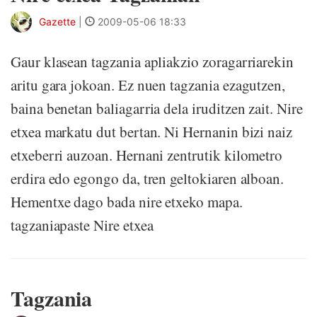
Gazette
|
2009-05-06 18:33
Gaur klasean tagzania apliakzio zoragarriarekin
aritu gara jokoan. Ez nuen tagzania ezagutzen,
baina benetan baliagarria dela iruditzen zait. Nire
etxea markatu dut bertan. Ni Hernanin bizi naiz
etxeberri auzoan. Hernani zentrutik kilometro
erdira edo egongo da, tren geltokiaren alboan.
Hementxe dago bada nire etxeko mapa.
tagzaniapaste Nire etxea
Tagzania