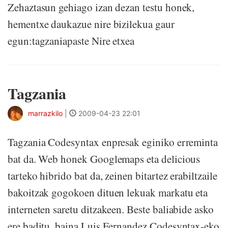
Zehaztasun gehiago izan dezan testu honek,
hementxe daukazue nire bizilekua gaur
egun:tagzaniapaste Nire etxea
Tagzania
marrazkilo
|
2009-04-23 22:01
Tagzania Codesyntax enpresak eginiko erreminta
bat da. Web honek Googlemaps eta delicious
tarteko hibrido bat da, zeinen bitartez erabiltzaile
bakoitzak gogokoen dituen lekuak markatu eta
interneten saretu ditzakeen. Beste baliabide asko
ere baditu, baina Luis Fernandez Codesyntax-eko