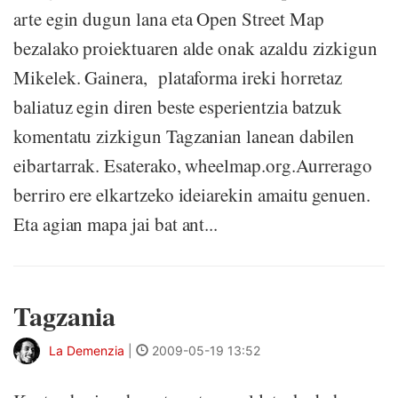
arte egin dugun lana eta Open Street Map
bezalako proiektuaren alde onak azaldu zizkigun
Mikelek. Gainera, plataforma ireki horretaz
baliatuz egin diren beste esperientzia batzuk
komentatu zizkigun Tagzanian lanean dabilen
eibartarrak. Esaterako, wheelmap.org.Aurrerago
berriro ere elkartzeko ideiarekin amaitu genuen.
Eta agian mapa jai bat ant...
Tagzania
La Demenzia
|
2009-05-19 13:52