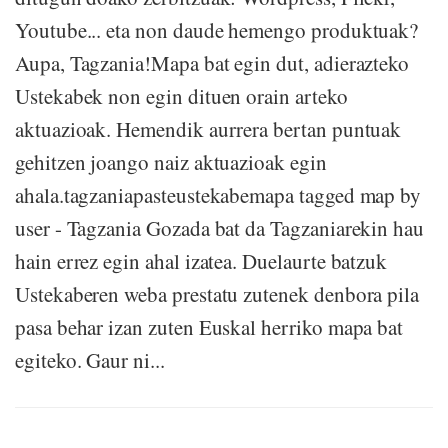
Youtube... eta non daude hemengo produktuak?
Aupa, Tagzania!Mapa bat egin dut, adierazteko
Ustekabek non egin dituen orain arteko
aktuazioak. Hemendik aurrera bertan puntuak
gehitzen joango naiz aktuazioak egin
ahala.tagzaniapasteustekabemapa tagged map by
user - Tagzania Gozada bat da Tagzaniarekin hau
hain errez egin ahal izatea. Duelaurte batzuk
Ustekaberen weba prestatu zutenek denbora pila
pasa behar izan zuten Euskal herriko mapa bat
egiteko. Gaur ni...