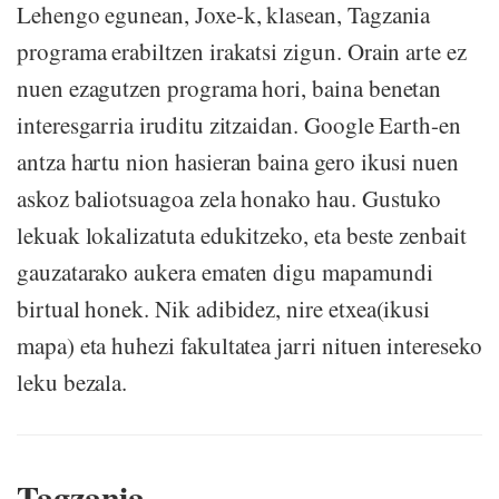
Lehengo egunean, Joxe-k, klasean, Tagzania
programa erabiltzen irakatsi zigun. Orain arte ez
nuen ezagutzen programa hori, baina benetan
interesgarria iruditu zitzaidan. Google Earth-en
antza hartu nion hasieran baina gero ikusi nuen
askoz baliotsuagoa zela honako hau. Gustuko
lekuak lokalizatuta edukitzeko, eta beste zenbait
gauzatarako aukera ematen digu mapamundi
birtual honek. Nik adibidez, nire etxea(ikusi
mapa) eta huhezi fakultatea jarri nituen intereseko
leku bezala.
Tagzania