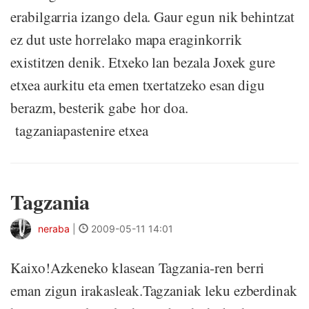
erabilgarria izango dela. Gaur egun nik behintzat
ez dut uste horrelako mapa eraginkorrik
existitzen denik. Etxeko lan bezala Joxek gure
etxea aurkitu eta emen txertatzeko esan digu
berazm, besterik gabe hor doa.
tagzaniapastenire etxea
Tagzania
neraba
|
2009-05-11 14:01
Kaixo!Azkeneko klasean Tagzania-ren berri
eman zigun irakasleak.Tagzaniak leku ezberdinak