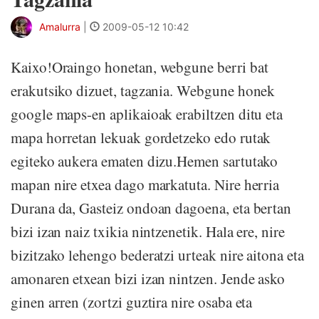
Amalurra
|
2009-05-12 10:42
Kaixo!Oraingo honetan, webgune berri bat
erakutsiko dizuet, tagzania. Webgune honek
google maps-en aplikaioak erabiltzen ditu eta
mapa horretan lekuak gordetzeko edo rutak
egiteko aukera ematen dizu.Hemen sartutako
mapan nire etxea dago markatuta. Nire herria
Durana da, Gasteiz ondoan dagoena, eta bertan
bizi izan naiz txikia nintzenetik. Hala ere, nire
bizitzako lehengo bederatzi urteak nire aitona eta
amonaren etxean bizi izan nintzen. Jende asko
ginen arren (zortzi guztira nire osaba eta