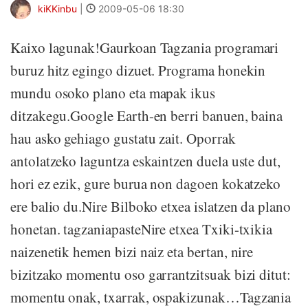
kiKKinbu
|
2009-05-06 18:30
Kaixo lagunak!Gaurkoan Tagzania programari
buruz hitz egingo dizuet. Programa honekin
mundu osoko plano eta mapak ikus
ditzakegu.Google Earth-en berri banuen, baina
hau asko gehiago gustatu zait. Oporrak
antolatzeko laguntza eskaintzen duela uste dut,
hori ez ezik, gure burua non dagoen kokatzeko
ere balio du.Nire Bilboko etxea islatzen da plano
honetan. tagzaniapasteNire etxea Txiki-txikia
naizenetik hemen bizi naiz eta bertan, nire
bizitzako momentu oso garrantzitsuak bizi ditut:
momentu onak, txarrak, ospakizunak…Tagzania