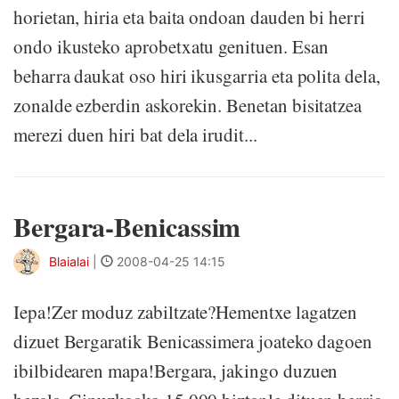
horietan, hiria eta baita ondoan dauden bi herri
ondo ikusteko aprobetxatu genituen. Esan
beharra daukat oso hiri ikusgarria eta polita dela,
zonalde ezberdin askorekin. Benetan bisitatzea
merezi duen hiri bat dela irudit...
Bergara-Benicassim
Blaialai
|
2008-04-25 14:15
Iepa!Zer moduz zabiltzate?Hementxe lagatzen
dizuet Bergaratik Benicassimera joateko dagoen
ibilbidearen mapa!Bergara, jakingo duzuen