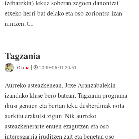
izebarekin) lekua soberan zegoen danontzat
etxeko herri bat delako eta oso zoriontsu izan
nintzen. t...
Tagzania
Otxua
|
2009-05-11 20:51
Aurreko asteazkenean, Joxe Aranzabalekin
izandako klase bero batean, Tagzania programa
ikusi genuen eta bertan leku desberdinak nola
aurkitu erakutsi zigun. Nik aurreko
asteazkenerarte enuen ezagutzen eta oso
interesgarria iruditzen zait eta benetan oso