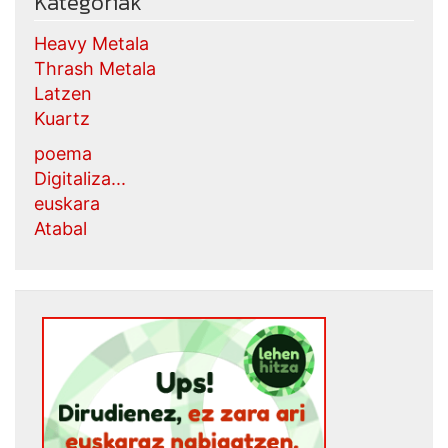
Kategoriak
Heavy Metala
Thrash Metala
Latzen
Kuartz
poema
Digitaliza...
euskara
Atabal