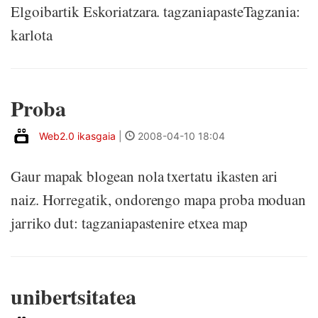
Elgoibartik Eskoriatzara. tagzaniapasteTagzania:
karlota
Proba
Web2.0 ikasgaia
|
2008-04-10 18:04
Gaur mapak blogean nola txertatu ikasten ari
naiz. Horregatik, ondorengo mapa proba moduan
jarriko dut: tagzaniapastenire etxea map
unibertsitatea