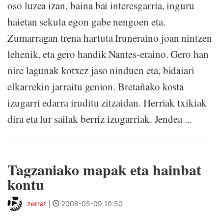
oso luzea izan, baina bai interesgarria, inguru
haietan sekula egon gabe nengoen eta.
Zumarragan trena hartuta Iruneraino joan nintzen
lehenik, eta gero handik Nantes-eraino. Gero han
nire lagunak kotxez jaso ninduen eta, bidaiari
elkarrekin jarraitu genion. Bretañako kosta
izugarri edarra iruditu zitzaidan. Herriak txikiak
dira eta lur sailak berriz izugarriak. Jendea ...
Tagzaniako mapak eta hainbat
kontu
zerrat
|
2008-05-09 10:50