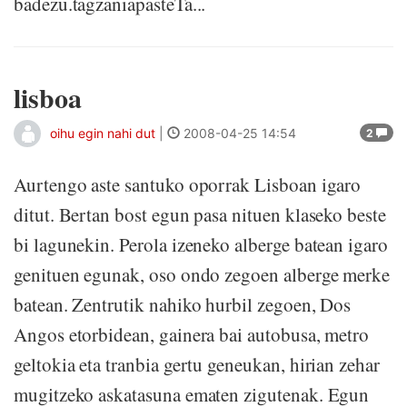
badezu.tagzaniapasteTa...
lisboa
oihu egin nahi dut
|
2008-04-25 14:54
2
Aurtengo aste santuko oporrak Lisboan igaro
ditut. Bertan bost egun pasa nituen klaseko beste
bi lagunekin. Perola izeneko alberge batean igaro
genituen egunak, oso ondo zegoen alberge merke
batean. Zentrutik nahiko hurbil zegoen, Dos
Angos etorbidean, gainera bai autobusa, metro
geltokia eta tranbia gertu geneukan, hirian zehar
mugitzeko askatasuna ematen zigutenak. Egun