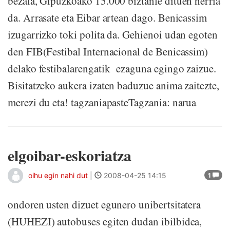
bezala, Gipuzkoako 15.000 biztanle dituen herria
da. Arrasate eta Eibar artean dago. Benicassim
izugarrizko toki polita da. Gehienoi udan egoten
den FIB(Festibal Internacional de Benicassim)
delako festibalarengatik ezaguna egingo zaizue.
Bisitatzeko aukera izaten baduzue anima zaitezte,
merezi du eta! tagzaniapasteTagzania: narua
elgoibar-eskoriatza
oihu egin nahi dut
|
2008-04-25 14:15
1
ondoren usten dizuet egunero unibertsitatera
(HUHEZI) autobuses egiten dudan ibilbidea,