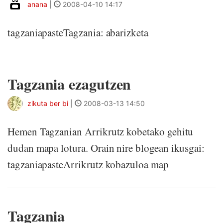
anana
|
2008-04-10 14:17
tagzaniapasteTagzania: abarizketa
Tagzania ezagutzen
zikuta ber bi
|
2008-03-13 14:50
Hemen Tagzanian Arrikrutz kobetako gehitu
dudan mapa lotura. Orain nire blogean ikusgai:
tagzaniapasteArrikrutz kobazuloa map
Tagzania