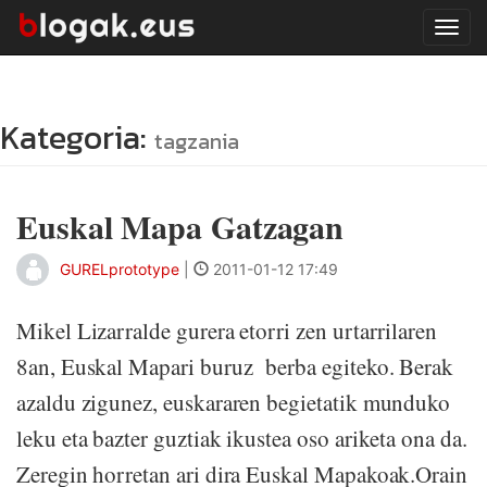
Tog
navi
Kategoria:
tagzania
Euskal Mapa Gatzagan
GURELprototype
|
2011-01-12 17:49
Mikel Lizarralde gurera etorri zen urtarrilaren
8an, Euskal Mapari buruz berba egiteko. Berak
azaldu zigunez, euskararen begietatik munduko
leku eta bazter guztiak ikustea oso ariketa ona da.
Zeregin horretan ari dira Euskal Mapakoak.Orain