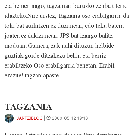
eta hemen nago, tagzaniari buruzko zenbait lerro
idazteko.Nire urstez, Tagzania oso erabilgarria da
toki bat aurkitzen ez duzunean, edo leku batera
joatea ez dakizunean. JPS bat izango balitz
moduan. Gainera, zuk nahi dituzun helbide
guztiak gorde ditzakezu behin eta berriz
erabiltzeko.Oso erabilgarria benetan. Erabil
ezazue! tagzaniapaste
TAGZANIA
JARTZIBLOG
|
2009-05-12 19:18