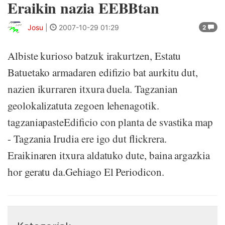
Eraikin nazia EEBBtan
Josu
|
2007-10-29 01:29
2
Albiste kurioso batzuk irakurtzen, Estatu
Batuetako armadaren edifizio bat aurkitu dut,
nazien ikurraren itxura duela. Tagzanian
geolokalizatuta zegoen lehenagotik.
tagzaniapasteEdificio con planta de svastika map
- Tagzania Irudia ere igo dut flickrera.
Eraikinaren itxura aldatuko dute, baina argazkia
hor geratu da.Gehiago El Periodicon.