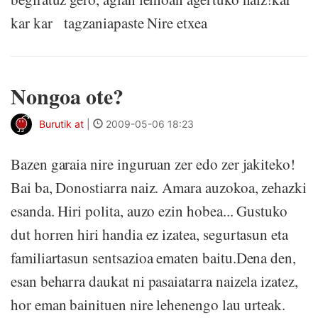
kar kar tagzaniapaste Nire etxea
Nongoa ote?
Burutik at
|
2009-05-06 18:23
Bazen garaia nire inguruan zer edo zer jakiteko!
Bai ba, Donostiarra naiz. Amara auzokoa, zehazki
esanda. Hiri polita, auzo ezin hobea... Gustuko
dut horren hiri handia ez izatea, segurtasun eta
familiartasun sentsazioa ematen baitu.Dena den,
esan beharra daukat ni pasaiatarra naizela izatez,
hor eman bainituen nire lehenengo lau urteak.