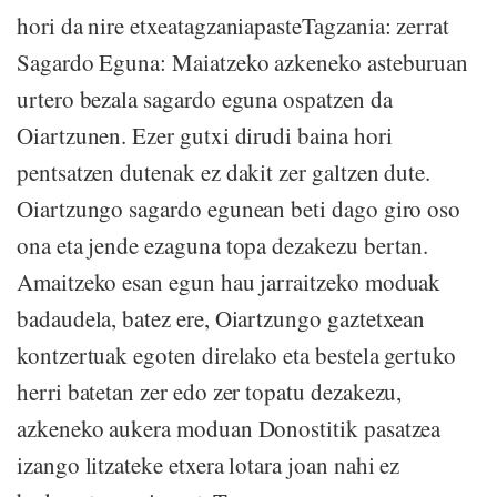
hori da nire etxeatagzaniapasteTagzania: zerrat
Sagardo Eguna: Maiatzeko azkeneko asteburuan
urtero bezala sagardo eguna ospatzen da
Oiartzunen. Ezer gutxi dirudi baina hori
pentsatzen dutenak ez dakit zer galtzen dute.
Oiartzungo sagardo egunean beti dago giro oso
ona eta jende ezaguna topa dezakezu bertan.
Amaitzeko esan egun hau jarraitzeko moduak
badaudela, batez ere, Oiartzungo gaztetxean
kontzertuak egoten direlako eta bestela gertuko
herri batetan zer edo zer topatu dezakezu,
azkeneko aukera moduan Donostitik pasatzea
izango litzateke etxera lotara joan nahi ez