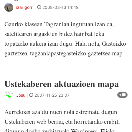
izar gorri
|
2008-03-13 14:49
Gaurko klasean Tagzanian inguruan izan da,
satelitearen argazkien bidez hainbat leku
topatzeko aukera izan dugu. Hala nola, Gasteizko
gaztetxea. tagzaniapastegasteizko gaztetxea map
Ustekaberen aktuazioen mapa
Josu
|
2007-11-25 23:07
1
Aurrekoan azaldu nuen nola estreinatu dugun
Ustekaberen web berria, eta horretarako erabili
ditugun doako zerbitzuak: Wordpress, Flickr,