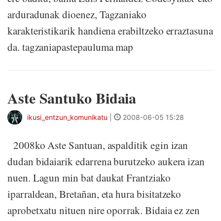
arduradunak dioenez, Tagzaniako
karakteristikarik handiena erabiltzeko erraztasuna
da. tagzaniapastepauluma map
Aste Santuko Bidaia
ikusi_entzun_komunikatu
|
2008-06-05 15:28
2008ko Aste Santuan, aspalditik egin izan
dudan bidaiarik edarrena burutzeko aukera izan
nuen. Lagun min bat daukat Frantziako
iparraldean, Bretañan, eta hura bisitatzeko
aprobetxatu nituen nire oporrak. Bidaia ez zen