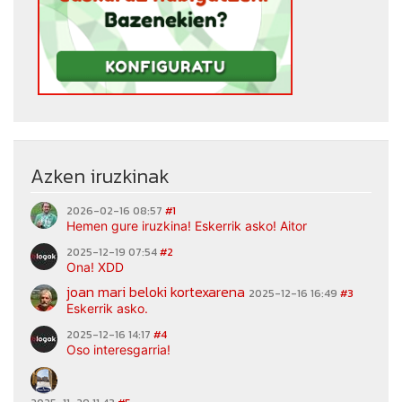
Azken iruzkinak
2026-02-16 08:57
#1
Hemen gure iruzkina! Eskerrik asko! Aitor
2025-12-19 07:54
#2
Ona! XDD
joan mari beloki kortexarena
2025-12-16 16:49
#3
Eskerrik asko.
2025-12-16 14:17
#4
Oso interesgarria!