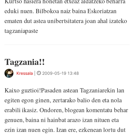
Kurtso hasiera honetan etxeaz aldatzeko beharra
eduki nuen. Bilbokoa naiz baina Eskoriatzan
ematen dut astea unibertsitatera joan ahal izateko
tagzaniapaste
Tagzania!!
Kressala
|
2009-05-19 13:48
Kaixo guztioi!Pasaden astean Tagzaniarekin lan
egiten egon ginen, zertarako balio den eta nola
erabili ikasiz. Ondoren, blogean komentatu behar
genuen, baina ni hainbat arazo izan nituen eta
ezin izan nuen egin. Izan ere, ezkenean lortu dut