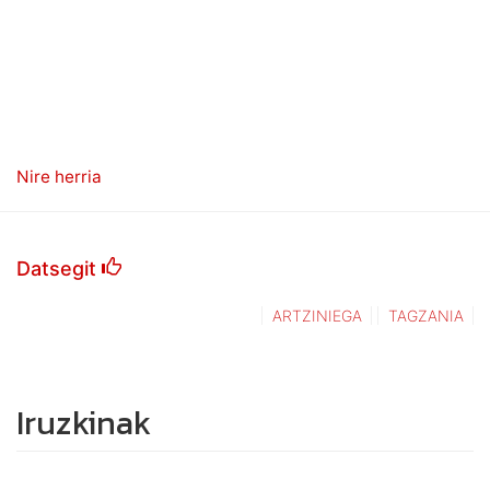
Nire herria
Datsegit
ARTZINIEGA
TAGZANIA
Iruzkinak