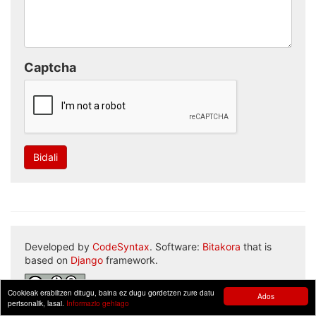
Captcha
Bidali
Developed by
CodeSyntax
. Software:
Bitakora
that is
based on
Django
framework.
Cookieak erabiltzen ditugu, baina ez dugu gordetzen zure datu
Ados
pertsonalik, lasai.
Informazio gehiago