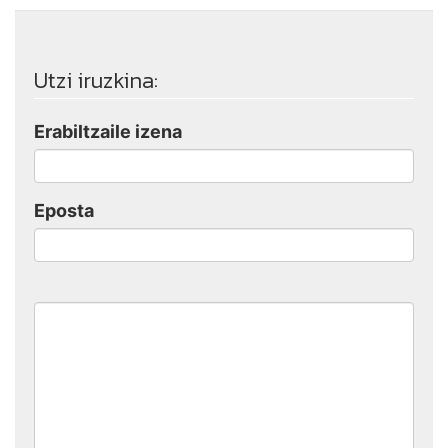
Utzi iruzkina:
Erabiltzaile izena
Eposta