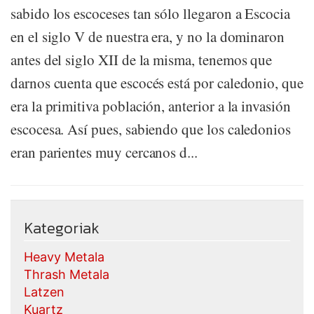
sabido los escoceses tan sólo llegaron a Escocia
en el siglo V de nuestra era, y no la dominaron
antes del siglo XII de la misma, tenemos que
darnos cuenta que escocés está por caledonio, que
era la primitiva población, anterior a la invasión
escocesa. Así pues, sabiendo que los caledonios
eran parientes muy cercanos d...
Kategoriak
Heavy Metala
Thrash Metala
Latzen
Kuartz