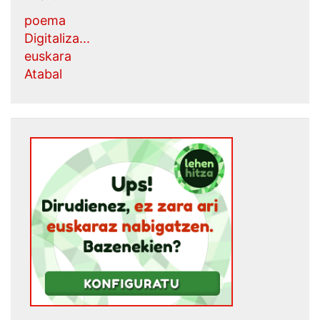
poema
Digitaliza...
euskara
Atabal