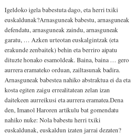
Igeldoko igela babestuta dago, eta herri txiki
euskaldunak?Arnasguneak babestu, arnasguneak
defendatu, arnasguneak zaindu, arnasguneak
garatu, … Azken urteotan euskalgintzak (eta
erakunde zenbaitek) behin eta berriro aipatu
dituzte honako esamoldeak. Baina, baina … gero
aurrera eramateko orduan, zailtasunak badira.
Arnasguneak babestea nahiko abstraktua ei da eta
kosta egiten zaigu errealitatean zelan izan
daitekeen aurreikusi eta aurrera eramatea.Dena
den, Imanol Haroren artikulu bat gomendatu
nahiko nuke: Nola babestu herri txiki
euskaldunak, euskaldun izaten jarrai dezaten?