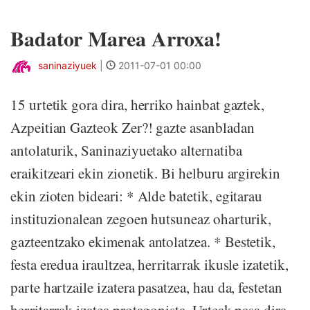
Badator Marea Arroxa!
saninaziyuek
|
2011-07-01 00:00
15 urtetik gora dira, herriko hainbat gaztek,
Azpeitian Gazteok Zer?! gazte asanbladan
antolaturik, Saninaziyuetako alternatiba
eraikitzeari ekin zionetik. Bi helburu argirekin
ekin zioten bideari: * Alde batetik, egitarau
instituzionalean zegoen hutsuneaz oharturik,
gazteentzako ekimenak antolatzea. * Bestetik,
festa eredua iraultzea, herritarrak ikusle izatetik,
parte hartzaile izatera pasatzea, hau da, festetan