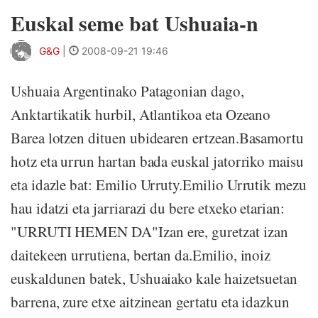
Euskal seme bat Ushuaia-n
G&G
|
2008-09-21 19:46
Ushuaia Argentinako Patagonian dago,
Anktartikatik hurbil, Atlantikoa eta Ozeano
Barea lotzen dituen ubidearen ertzean.Basamortu
hotz eta urrun hartan bada euskal jatorriko maisu
eta idazle bat: Emilio Urruty.Emilio Urrutik mezu
hau idatzi eta jarriarazi du bere etxeko etarian:
"URRUTI HEMEN DA"Izan ere, guretzat izan
daitekeen urrutiena, bertan da.Emilio, inoiz
euskaldunen batek, Ushuaiako kale haizetsuetan
barrena, zure etxe aitzinean gertatu eta idazkun