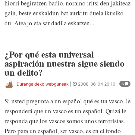
hiorri begiratzen badio, noraino iritsi den jakiteaz
gain, beste euskaldun bat aurkitu duela ikusiko
du. Atea jo eta sar dadila eskatzen...
¿Por qué esta universal
aspiración nuestra sigue siendo
un delito?
Durangaldeko webguneak
|
2008-06-04 20:10
6
Si usted pregunta a un español qué es un vasco, le
responderá que un vasco es un español. Quizá le
responda que los vascos somos unos terroristas.
Pero para un español, ser vasco, es en el fondo