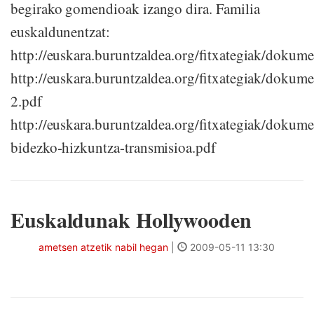
begirako gomendioak izango dira. Familia
euskaldunentzat:
http://euskara.buruntzaldea.org/fitxategiak/doku
http://euskara.buruntzaldea.org/fitxategiak/dokum
2.pdf
http://euskara.buruntzaldea.org/fitxategiak/dokume
bidezko-hizkuntza-transmisioa.pdf
Euskaldunak Hollywooden
ametsen atzetik nabil hegan
|
2009-05-11 13:30