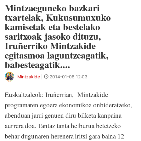
Mintzaeguneko bazkari
txartelak, Kukusumuxuko
kamisetak eta bestelako
saritxoak jasoko dituzu,
Iruñerriko Mintzakide
egitasmoa laguntzeagatik,
babesteagatik....
Mintzakide
|
2014-01-08 12:03
Euskaltzaleok: Iruñerrian, Mintzakide
programaren egoera ekonomikoa onbideratzeko,
abenduan jarri genuen diru bilketa kanpaina
aurrera doa. Tantaz tanta helburua betetzeko
behar dugunaren herenera iritsi gara baina 12