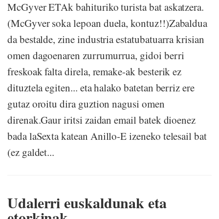
McGyver ETAk bahituriko turista bat askatzera.
(McGyver soka lepoan duela, kontuz!!)Zabaldua
da bestalde, zine industria estatubatuarra krisian
omen dagoenaren zurrumurrua, gidoi berri
freskoak falta direla, remake-ak besterik ez
dituztela egiten... eta halako batetan berriz ere
gutaz oroitu dira guztion nagusi omen
direnak.Gaur iritsi zaidan email batek dioenez
bada laSexta katean Anillo-E izeneko telesail bat
(ez galdet...
Udalerri euskaldunak eta
etorkinak