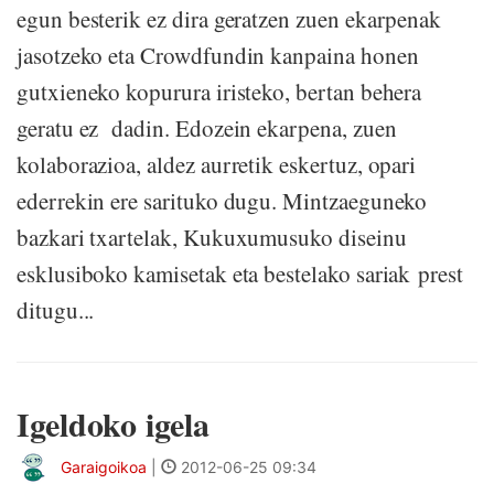
egun besterik ez dira geratzen zuen ekarpenak
jasotzeko eta Crowdfundin kanpaina honen
gutxieneko kopurura iristeko, bertan behera
geratu ez dadin. Edozein ekarpena, zuen
kolaborazioa, aldez aurretik eskertuz, opari
ederrekin ere sarituko dugu. Mintzaeguneko
bazkari txartelak, Kukuxumusuko diseinu
esklusiboko kamisetak eta bestelako sariak prest
ditugu...
Igeldoko igela
Garaigoikoa
|
2012-06-25 09:34