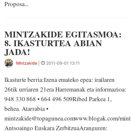
Proposa...
MINTZAKIDE EGITASMOA:
8. IKASTURTEA ABIAN
JADA!
Mintzakide
|
2011-09-01 13:11
Ikasturte berria:Izena emateko epea: irailaren
26tik urriaren 21era Harremanak eta informazioa:
948 330 868 • 664 496 509Ribed Parkea 1,
behea. Atarrabia •
mintzakide@topagunea.comwww.blogak.com/mintz
Antsoaingo Euskara ZerbitzuaAranguren: