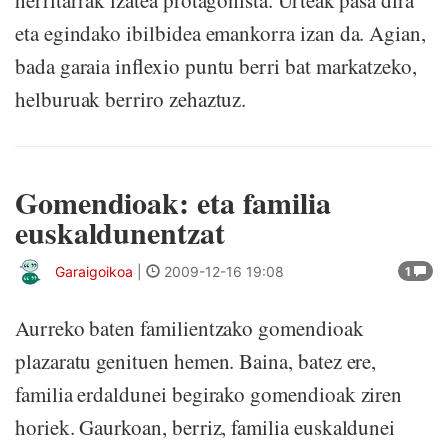
herritarrak izatea protagonista. Urteak pasa dira
eta egindako ibilbidea emankorra izan da. Agian,
bada garaia inflexio puntu berri bat markatzeko,
helburuak berriro zehaztuz.
Gomendioak: eta familia
euskaldunentzat
Garaigoikoa
|
2009-12-16 19:08
1
Aurreko baten familientzako gomendioak
plazaratu genituen hemen. Baina, batez ere,
familia erdaldunei begirako gomendioak ziren
horiek. Gaurkoan, berriz, familia euskaldunei