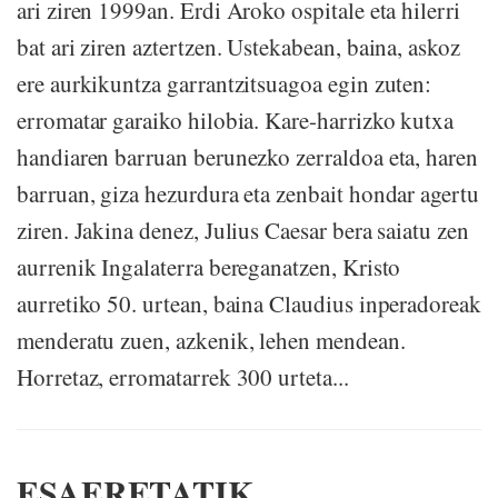
ari ziren 1999an. Erdi Aroko ospitale eta hilerri
bat ari ziren aztertzen. Ustekabean, baina, askoz
ere aurkikuntza garrantzitsuagoa egin zuten:
erromatar garaiko hilobia. Kare-harrizko kutxa
handiaren barruan berunezko zerraldoa eta, haren
barruan, giza hezurdura eta zenbait hondar agertu
ziren. Jakina denez, Julius Caesar bera saiatu zen
aurrenik Ingalaterra bereganatzen, Kristo
aurretiko 50. urtean, baina Claudius inperadoreak
menderatu zuen, azkenik, lehen mendean.
Horretaz, erromatarrek 300 urteta...
ESAERETATIK