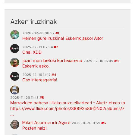
Azken iruzkinak
2026-02-16 08:57
#1
Hemen gure iruzkina! Eskerrik asko! Aitor
2025-12-19 07:54
#2
Ona! XDD
joan mari beloki kortexarena
2025-12-16 16:49
#3
Eskerrik asko.
2025-12-16 14:17
#4
Oso interesgarria!
2025-11-29 11:43
#5
Marrazkien babesa Uliako auzo elkarteari - Aketz etxea (argaz
https://www.flickr.com/photos/38892589@N02/albums/7217
...
Mikel Asurmendi Agirre
2025-11-26 11:59
#6
Pozten naiz!