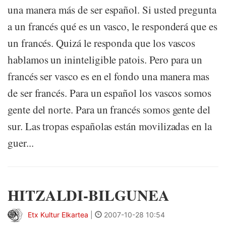
una manera más de ser español. Si usted pregunta
a un francés qué es un vasco, le responderá que es
un francés. Quizá le responda que los vascos
hablamos un ininteligible patois. Pero para un
francés ser vasco es en el fondo una manera mas
de ser francés. Para un español los vascos somos
gente del norte. Para un francés somos gente del
sur. Las tropas españolas están movilizadas en la
guer...
HITZALDI-BILGUNEA
Etx Kultur Elkartea
|
2007-10-28 10:54