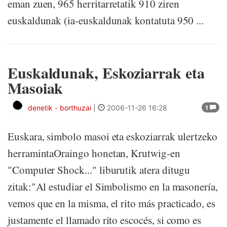
eman zuen, 965 herritarretatik 910 ziren
euskaldunak (ia-euskaldunak kontatuta 950 ...
Euskaldunak, Eskoziarrak eta
Masoiak
denetik - borthuzai
|
2006-11-26 16:28
1
Euskara, simbolo masoi eta eskoziarrak ulertzeko
herramintaOraingo honetan, Krutwig-en
"Computer Shock..." liburutik atera ditugu
zitak:"Al estudiar el Simbolismo en la masonería,
vemos que en la misma, el rito más practicado, es
justamente el llamado rito escocés, si como es