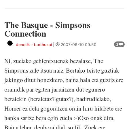
The Basque - Simpsons
Connection
denetik - borthuzai
|
2007-06-10 09:50
3
Ni, zuetako gehientxuenak bezalaxe, The
Simpsons zale itsua naiz. Bertako txiste guztiak
jakingo ditut honezkero, baina hala eta guztiz ere
oraindik par egiten jarraitzen dut egunero
beraiekin (beraietaz? gutaz?), badirudielako,
Homer ez dela gogoratzen orain hiru hilabete ere
hanka sartze bera egin zuela :-)Oso onak dira.
Baina lehen denboraldiak soilik. Zuek ere