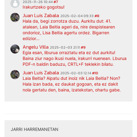
2025-11-26 10:44
#7
Irakurtzeko gogotsu!
Juan Luis Zabala
2025-02-04 09:33
#8
Hala da, begi zorrotza duzu. Aurkitu dut: 41.
atalean, Laia Beitia ageri da, nire despistearen
ondorioz, Lisa Beitia agertu ordez. Bigarren
edizior...
Angelu Villa
2025-02-03 21:11
#9
Egia esan, liburua orraztatu eta ez dut aurkitu!
Baina ziur nago ikusi nuela, irakurri nuenean. Lburua
PDF-n baldin baduzu, CRTL+F teklekin bilatu.
Juan Luis Zabala
2025-02-03 12:14
#10
Laia Beitia? Aipatu dut inoiz nik Laia Beitia? Non?
Hala izan bada, ez daukat gogoan, eta ez dakit
nola gertatu den, baina, izatekotan, ohartu gabe.
JARRI HARREMANETAN
|