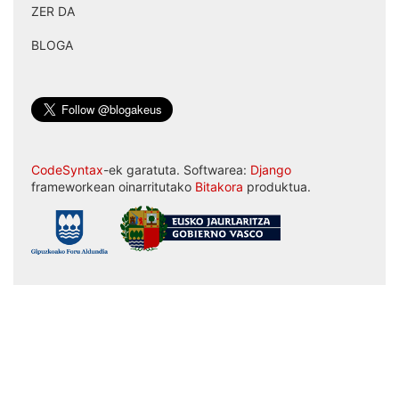
ZER DA
|
BLOGA
CodeSyntax
-ek garatuta. Softwarea:
Django
frameworkean oinarritutako
Bitakora
produktua.