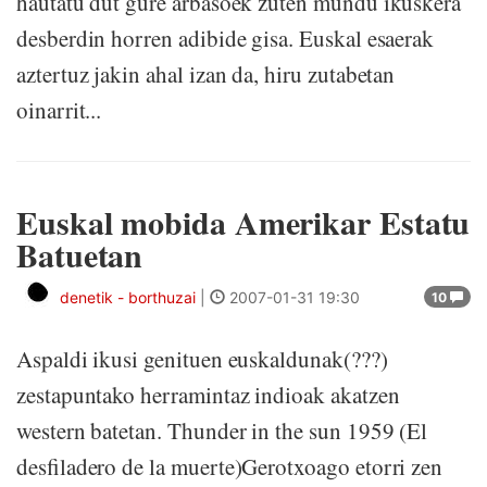
hautatu dut gure arbasoek zuten mundu ikuskera
desberdin horren adibide gisa. Euskal esaerak
aztertuz jakin ahal izan da, hiru zutabetan
oinarrit...
Euskal mobida Amerikar Estatu
Batuetan
denetik - borthuzai
|
2007-01-31 19:30
10
Aspaldi ikusi genituen euskaldunak(???)
zestapuntako herramintaz indioak akatzen
western batetan. Thunder in the sun 1959 (El
desfiladero de la muerte)Gerotxoago etorri zen