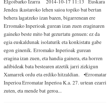
Elgoibarko Izarra 2014-10-17 11:13 Euskara
Jendea ikastaroko lehen saioa topiko bat bertan
behera lagatzeko izan bazen, bigarrenean ere
Erromako Inperioak gurean izan zuen eraginaren
gaineko beste mito bat gezurtatu genuen: ez da
egia euskaldunak isolaturik eta konkistatu gabe
egon ginenik. Erromako Inperioak gurean
eragina izan zuen, eta handia gainera, eta horren
adibideak bata bestearen atzetik jarri zizkigun
Xamarrek ordu eta erdiko hitzaldian. •Erromatar
Inperioa Erromatar Inperioa K.a. 27. urtean ezarri
zuten, eta mende bat geroa...