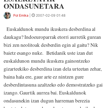
ONDASUNETARA
Pol Emika
|
2007-02-09 01:48
Euskaldunok mundu ikuskera desberdina al
daukagu? Indoeuroparrak etorri aurretik gurean
bizi zen neolitoak desberdin egin al gaitu? Nik
baietz esango nuke. Betidanik uste izan dut
euskaldunon mundu ikuskera gainontzeko
gizarteekiko desberdina izan dela urteetan zehar,
baina hala ere, gaur arte ez nintzen gure
desberdintasuna azaltzeko edo demostratzeko gai
izango. Gaurtik aurrea bai. Euskaldunok
ondasunekin izan dugun harreman berezia