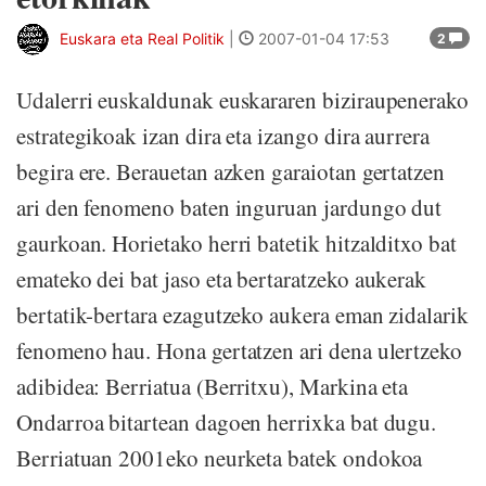
Euskara eta Real Politik
|
2007-01-04 17:53
2
Udalerri euskaldunak euskararen biziraupenerako
estrategikoak izan dira eta izango dira aurrera
begira ere. Berauetan azken garaiotan gertatzen
ari den fenomeno baten inguruan jardungo dut
gaurkoan. Horietako herri batetik hitzalditxo bat
emateko dei bat jaso eta bertaratzeko aukerak
bertatik-bertara ezagutzeko aukera eman zidalarik
fenomeno hau. Hona gertatzen ari dena ulertzeko
adibidea: Berriatua (Berritxu), Markina eta
Ondarroa bitartean dagoen herrixka bat dugu.
Berriatuan 2001eko neurketa batek ondokoa