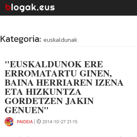
Kategoria:
euskaldunak
"EUSKALDUNOK ERE
ERROMATARTU GINEN,
BAINA HERRIAREN IZENA
ETA HIZKUNTZA
GORDETZEN JAKIN
GENUEN"
PAIDEIA
|
2014-10-27 21:15