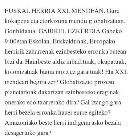
EUSKAL HERRIA XXI. MENDEAN. Gure
kokapena eta etorkizuna mundu globalizatuan.
Gonbidatua: GABIREL EZKURDIA Gabeko
9:00etan Eskolan. Euskaldunak, Europako
herririk zaharrenak ezinbesteko erronka batean
bizi da. Hainbeste aldiz inbadituak, okupatuak,
kolonizatuak baina inoiz ez garaituak! Eta XXI.
mendeari begira zer? Globalizazio prozesu
planetarioak dakartzan ezinbesteko eraginak
onerako edo txarrerako dira? Gai izango gara
herri bezela erronka hauei eurre egiteko?
Amazoniako beste herri indigena asko bezala
desagertuko gara?