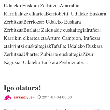
Udaleko Euskara ZerbitzuaAtarrabia:
Karrikaluze elkarteaBerriobeiti: Udaleko Euskara
ZerbitzuaBerriozar: Udaleko Euskara
ZerbitzuaBurlata: Zaldualde euskaltegiaIruñea:
Karrikiri elkartea etaArturo Campion, Iruñezar
etaIrrintzi euskaltegiakTafalla: Udaleko Euskara
ZerbitzuaUharte: Zubiarte euskaltegiaZizur
Nagusia: Udaleko Euskara ZerbitzuaEs...
Igo olatura!
saninaziyuek
|
2011-07-04 00:00