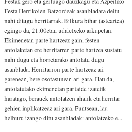
Festak gero eta gertuago dauzkagu eta Azpeitiko
Festa Herrikoien Batzordeak asanbladara deitu
nahi ditugu herritarrak. Bilkura bihar (asteartea)
egingo da, 21:00etan udaletxeko arkupetan.
Ekimenetan parte hartzeaz gain, festen
antolaketan ere herritarren parte hartzea sustatu
nahi dugu eta horretarako antolatu dugu
asanblada. Herritarron parte hartzeaz ari
garenean, bere osotasunean ari gara. Hau da,
antolatutako ekimenetan partaide izatetik
haratago, berauek antolatzen ahalik eta herritar
gehien inplikatzeaz ari gara. Funtsean, lau
helburu izango ditu asanbladak: antolatzeko e...