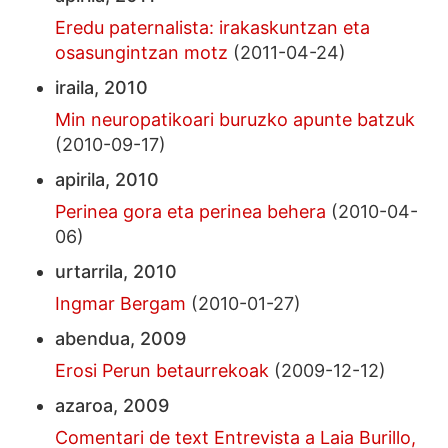
Eredu paternalista: irakaskuntzan eta
osasungintzan motz
(2011-04-24)
iraila, 2010
Min neuropatikoari buruzko apunte batzuk
(2010-09-17)
apirila, 2010
Perinea gora eta perinea behera
(2010-04-
06)
urtarrila, 2010
Ingmar Bergam
(2010-01-27)
abendua, 2009
Erosi Perun betaurrekoak
(2009-12-12)
azaroa, 2009
Comentari de text Entrevista a Laia Burillo,