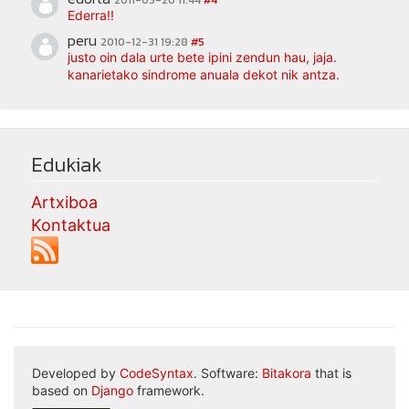
2011-05-20 11:44
#4
Ederra!!
peru
2010-12-31 19:28
#5
justo oin dala urte bete ipini zendun hau, jaja.
kanarietako sindrome anuala dekot nik antza.
Edukiak
Artxiboa
Kontaktua
Developed by
CodeSyntax
. Software:
Bitakora
that is
based on
Django
framework.