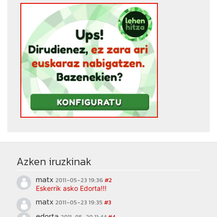
Azken iruzkinak
matx
2011-05-23 19:36
#2
Eskerrik asko Edorta!!!
matx
2011-05-23 19:35
#3
edorta