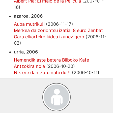
Albert Pla: El malo de la Película
(2007-01-
16)
azaroa, 2006
Aupa mutriku!!
(2006-11-17)
Merkea da zoriontsu izatia: 8 euro Zenbat
Gara elkarteko kidea izanez gero
(2006-11-
02)
urria, 2006
Hemendik aste betera Bilboko Kafe
Antzokira noia
(2006-10-20)
Nik ere dantzatu nahi dut!!
(2006-10-11)