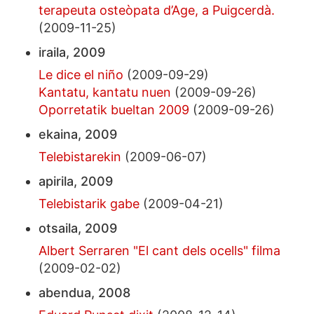
terapeuta osteòpata d’Age, a Puigcerdà.
(2009-11-25)
iraila, 2009
Le dice el niño
(2009-09-29)
Kantatu, kantatu nuen
(2009-09-26)
Oporretatik bueltan 2009
(2009-09-26)
ekaina, 2009
Telebistarekin
(2009-06-07)
apirila, 2009
Telebistarik gabe
(2009-04-21)
otsaila, 2009
Albert Serraren "El cant dels ocells" filma
(2009-02-02)
abendua, 2008