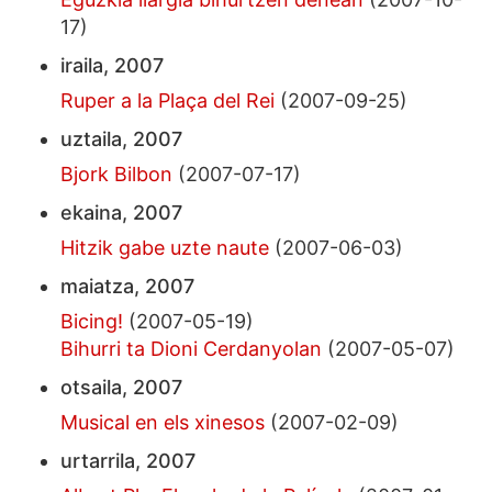
17)
iraila, 2007
Ruper a la Plaça del Rei
(2007-09-25)
uztaila, 2007
Bjork Bilbon
(2007-07-17)
ekaina, 2007
Hitzik gabe uzte naute
(2007-06-03)
maiatza, 2007
Bicing!
(2007-05-19)
Bihurri ta Dioni Cerdanyolan
(2007-05-07)
otsaila, 2007
Musical en els xinesos
(2007-02-09)
urtarrila, 2007