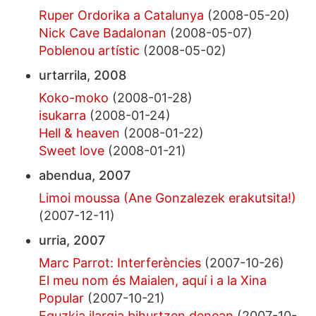
Ruper Ordorika a Catalunya
(2008-05-20)
Nick Cave Badalonan
(2008-05-07)
Poblenou artístic
(2008-05-02)
urtarrila, 2008
Koko-moko
(2008-01-28)
isukarra
(2008-01-24)
Hell & heaven
(2008-01-22)
Sweet love
(2008-01-21)
abendua, 2007
Limoi moussa (Ane Gonzalezek erakutsita!)
(2007-12-11)
urria, 2007
Marc Parrot: Interferències
(2007-10-26)
El meu nom és Maialen, aquí i a la Xina
Popular
(2007-10-21)
Eguzkia ilargia bihurtzen denean
(2007-10-