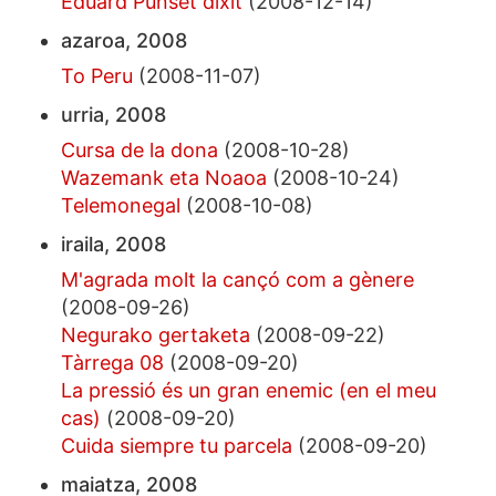
Eduard Punset dixit
(2008-12-14)
azaroa, 2008
To Peru
(2008-11-07)
urria, 2008
Cursa de la dona
(2008-10-28)
Wazemank eta Noaoa
(2008-10-24)
Telemonegal
(2008-10-08)
iraila, 2008
M'agrada molt la cançó com a gènere
(2008-09-26)
Negurako gertaketa
(2008-09-22)
Tàrrega 08
(2008-09-20)
La pressió és un gran enemic (en el meu
cas)
(2008-09-20)
Cuida siempre tu parcela
(2008-09-20)
maiatza, 2008