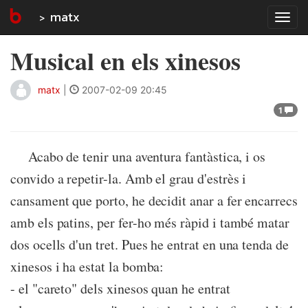
matx
Tog
navi
Musical en els xinesos
matx
|
2007-02-09 20:45
1
Acabo de tenir una aventura fantàstica, i os
convido a repetir-la. Amb el grau d'estrès i
cansament que porto, he decidit anar a fer encarrecs
amb els patins, per fer-ho més ràpid i també matar
dos ocells d'un tret. Pues he entrat en una tenda de
xinesos i ha estat la bomba:
- el "careto" dels xinesos quan he entrat