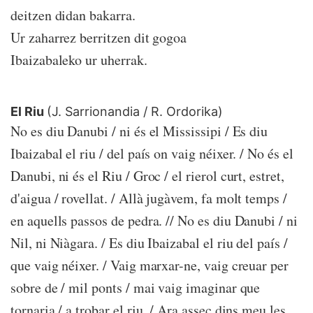
deitzen didan bakarra.
Ur zaharrez berritzen dit gogoa
Ibaizabaleko ur uherrak.
El Riu
(J. Sarrionandia / R. Ordorika)
No es diu Danubi / ni és el Mississipi / Es diu
Ibaizabal el riu / del país on vaig néixer. / No és el
Danubi, ni és el Riu / Groc / el rierol curt, estret,
d'aigua / rovellat. / Allà jugàvem, fa molt temps /
en aquells passos de pedra. // No es diu Danubi / ni
Nil, ni Niàgara. / Es diu Ibaizabal el riu del país /
que vaig néixer. / Vaig marxar-ne, vaig creuar per
sobre de / mil ponts / mai vaig imaginar que
tornaria / a trobar el riu. / Ara assec dins meu les