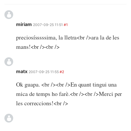
míriam
2007-09-25 11:51
#1
preciosísssssima, la lletra<br />ara la de les
mans!<br /><br />
matx
2007-09-25 11:55
#2
Ok guapa. <br /><br />En quant tingui una
mica de temps ho farè.<br /><br />Merci per
les correccions!<br />