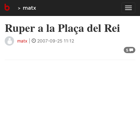
matx
Tog
navi
Ruper a la Plaça del Rei
matx
|
2007-09-25 11:12
5