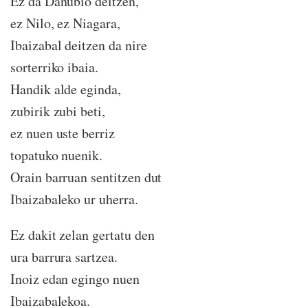
Ez da Danubio deitzen,
ez Nilo, ez Niagara,
Ibaizabal deitzen da nire
sorterriko ibaia.
Handik alde eginda,
zubirik zubi beti,
ez nuen uste berriz
topatuko nuenik.
Orain barruan sentitzen dut
Ibaizabaleko ur uherra.
Ez dakit zelan gertatu den
ura barrura sartzea.
Inoiz edan egingo nuen
Ibaizabalekoa.