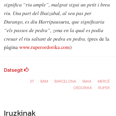
significa “riu ample”, malgrat sigui un petit i breu
riu. Una part del Ibaizabal, al seu pas per
Durango, es diu Harripausueta, que significaria
“els passos de pedra”, zona en la qual es podia
creuar el riu saltant de pedra en pedra
. (pres de la
pàgina
www.ruperordorika.com
)
Datsegit
07
BAM
BARCELONA
IBAIA
MERCÉ
ORDORIKA
RUPER
Iruzkinak