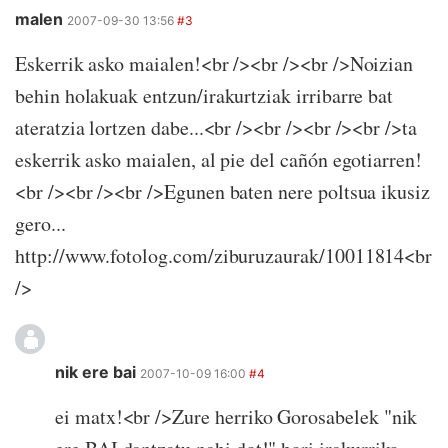
malen
2007-09-30 13:56
#3
Eskerrik asko maialen!<br /><br /><br />Noizian
behin holakuak entzun/irakurtziak irribarre bat
ateratzia lortzen dabe...<br /><br /><br /><br />ta
eskerrik asko maialen, al pie del cañón egotiarren!
<br /><br /><br />Egunen baten nere poltsua ikusiz
gero...
http://www.fotolog.com/ziburuzaurak/10011814<br
/>
nik ere bai
2007-10-09 16:00
#4
ei matx!<br />Zure herriko Gorosabelek "nik