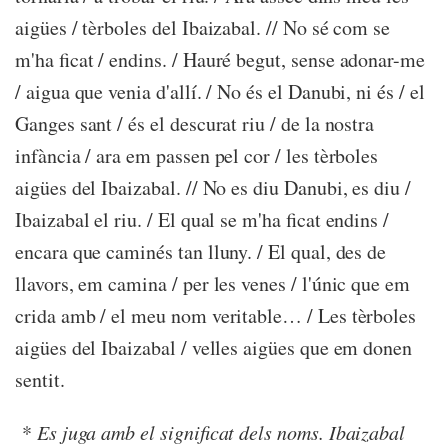
aigües / tèrboles del Ibaizabal. // No sé com se
m'ha ficat / endins. / Hauré begut, sense adonar-me
/ aigua que venia d'allí. / No és el Danubi, ni és / el
Ganges sant / és el descurat riu / de la nostra
infància / ara em passen pel cor / les tèrboles
aigües del Ibaizabal. // No es diu Danubi, es diu /
Ibaizabal el riu. / El qual se m'ha ficat endins /
encara que caminés tan lluny. / El qual, des de
llavors, em camina / per les venes / l'únic que em
crida amb / el meu nom veritable… / Les tèrboles
aigües del Ibaizabal / velles aigües que em donen
sentit.
*
Es juga amb el significat dels noms. Ibaizabal