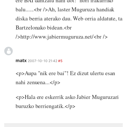
ere BAI dantzatu nahi dot!" hori irakurriko
balu......<br />Ah, laster Muguruza handiak
diska berria aterako dau. Web orria aldatute, ta
Bartzelonako bidean.<br
/>http://www.jabiermuguruza.net/<br />
matx
2007-10-10 21:42
#5
<p>Aupa "nik ere bai"! Ez dizut ulertu esan
nahi zenuena...</p>
<p>Hala ere eskerrik asko Jabier Muguruzari
buruzko berriengatik.</p>