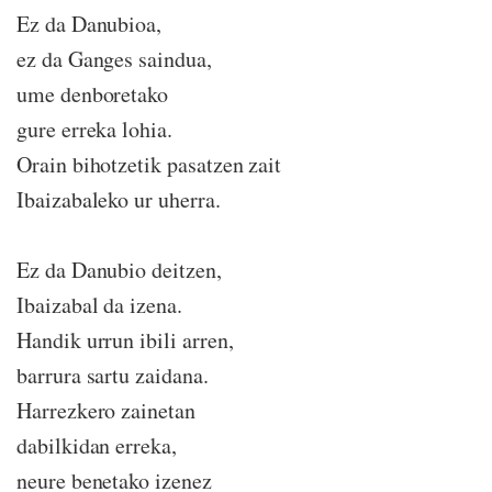
Ez da Danubioa,
ez da Ganges saindua,
ume denboretako
gure erreka lohia.
Orain bihotzetik pasatzen zait
Ibaizabaleko ur uherra.
Ez da Danubio deitzen,
Ibaizabal da izena.
Handik urrun ibili arren,
barrura sartu zaidana.
Harrezkero zainetan
dabilkidan erreka,
neure benetako izenez