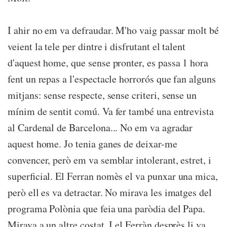
I ahir no em va defraudar. M'ho vaig passar molt bé
veient la tele per dintre i disfrutant el talent
d'aquest home, que sense pronter, es passa 1 hora
fent un repas a l'espectacle horrorós que fan alguns
mitjans: sense respecte, sense criteri, sense un
mínim de sentit comú. Va fer també una entrevista
al Cardenal de Barcelona... No em va agradar
aquest home. Jo tenia ganes de deixar-me
convencer, però em va semblar intolerant, estret, i
superficial. El Ferran nomès el va punxar una mica,
però ell es va detractar. No mirava les imatges del
programa Polònia que feia una paròdia del Papa.
Mirava a un altre costat. I el Ferràn desprès li va