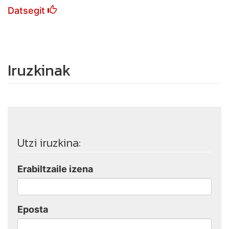
Datsegit
Iruzkinak
Utzi iruzkina:
Erabiltzaile izena
Eposta