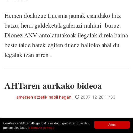
Hemen doakizue Luesma jaunak esandako hitz
batzu, herri galdeketak galerazi nahiari buruz.
Dionez ANV antolatutakoak ilegalak direla baina
beste talde batek egiten duena balioko ahal du
legalak izan arren .
AHTaren aurkako bideoa
ametsen atzetik nabil hegan
|
2007-12-28 11:33
Cookieak erabiltzen ditugu, baina ez dugu gordetzen zure datu
Ados
pertsonalik, lasai.
Informazio gehiago