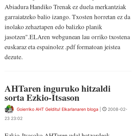
Abiadura Handiko Trenak ez duela merkantziak
garraiatzeko balio izango. Txosten horretan ez da
inolako zehaztapen edo balizko planik
jasotzen".ELAren webgunean lau orriko txostena
euskaraz eta espainolez .pdf formatoan jeistea
dezute.
AHTaren inguruko hitzaldi
sorta Ezkio-Itsason
Goierriko AHT Gelditu! Elkarlanaren bloga
|
2008-02-
23 23:02
Ezkio-Itsasoko AHTaren udal batzordeak