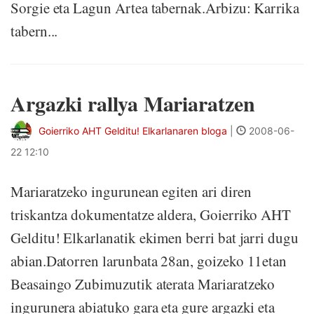
Sorgie eta Lagun Artea tabernak.Arbizu: Karrika
tabern...
Argazki rallya Mariaratzen
Goierriko AHT Gelditu! Elkarlanaren bloga
|
2008-06-
22 12:10
Mariaratzeko ingurunean egiten ari diren
triskantza dokumentatze aldera, Goierriko AHT
Gelditu! Elkarlanatik ekimen berri bat jarri dugu
abian.Datorren larunbata 28an, goizeko 11etan
Beasaingo Zubimuzutik aterata Mariaratzeko
ingurunera abiatuko gara eta gure argazki eta