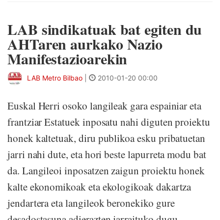
LAB sindikatuak bat egiten du
AHTaren aurkako Nazio
Manifestazioarekin
LAB Metro Bilbao
|
2010-01-20 00:00
Euskal Herri osoko langileak gara espainiar eta
frantziar Estatuek inposatu nahi diguten proiektu
honek kaltetuak, diru publikoa esku pribatuetan
jarri nahi dute, eta hori beste lapurreta modu bat
da. Langileoi inposatzen zaigun proiektu honek
kalte ekonomikoak eta ekologikoak dakartza
jendartera eta langileok beronekiko gure
desadostasuna adierazten jarraituko dugu.