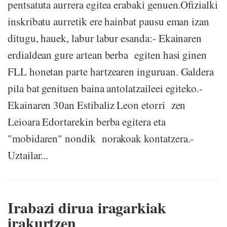
pentsatuta aurrera egitea erabaki genuen.Ofizialki
inskribatu aurretik ere hainbat pausu eman izan
ditugu, hauek, labur labur esanda:- Ekainaren
erdialdean gure artean berba egiten hasi ginen
FLL honetan parte hartzearen inguruan. Galdera
pila bat genituen baina antolatzaileei egiteko.-
Ekainaren 30an Estibaliz Leon etorri zen
Leioara Edortarekin berba egitera eta
"mobidaren" nondik norakoak kontatzera.-
Uztailar...
Irabazi dirua iragarkiak
irakurtzen