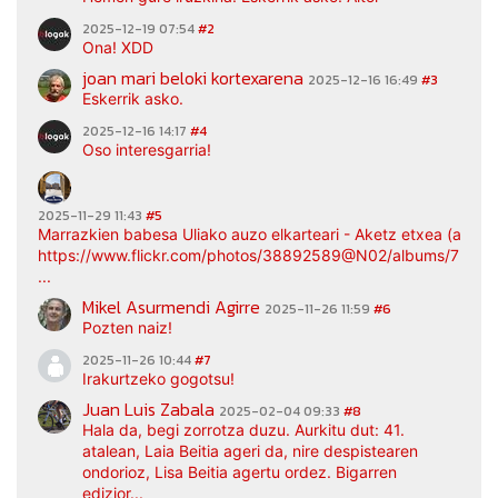
2025-12-19 07:54
#2
Ona! XDD
joan mari beloki kortexarena
2025-12-16 16:49
#3
Eskerrik asko.
2025-12-16 14:17
#4
Oso interesgarria!
2025-11-29 11:43
#5
Marrazkien babesa Uliako auzo elkarteari - Aketz etxea (argaz
https://www.flickr.com/photos/38892589@N02/albums/7217
...
Mikel Asurmendi Agirre
2025-11-26 11:59
#6
Pozten naiz!
2025-11-26 10:44
#7
Irakurtzeko gogotsu!
Juan Luis Zabala
2025-02-04 09:33
#8
Hala da, begi zorrotza duzu. Aurkitu dut: 41.
atalean, Laia Beitia ageri da, nire despistearen
ondorioz, Lisa Beitia agertu ordez. Bigarren
edizior...