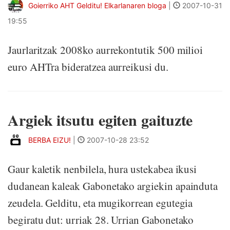
Goierriko AHT Gelditu! Elkarlanaren bloga
|
2007-10-31
19:55
Jaurlaritzak 2008ko aurrekontutik 500 milioi
euro AHTra bideratzea aurreikusi du.
Argiek itsutu egiten gaituzte
BERBA EIZU!
|
2007-10-28 23:52
Gaur kaletik nenbilela, hura ustekabea ikusi
dudanean kaleak Gabonetako argiekin apainduta
zeudela. Gelditu, eta mugikorrean egutegia
begiratu dut: urriak 28. Urrian Gabonetako