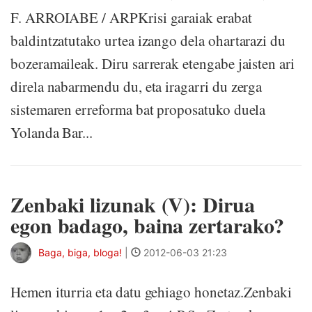
F. ARROIABE / ARPKrisi garaiak erabat
baldintzatutako urtea izango dela ohartarazi du
bozeramaileak. Diru sarrerak etengabe jaisten ari
direla nabarmendu du, eta iragarri du zerga
sistemaren erreforma bat proposatuko duela
Yolanda Bar...
Zenbaki lizunak (V): Dirua
egon badago, baina zertarako?
Baga, biga, bloga!
|
2012-06-03 21:23
Hemen iturria eta datu gehiago honetaz.Zenbaki