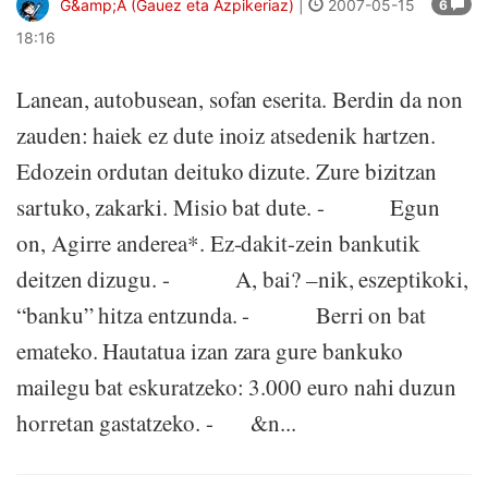
G&amp;A (Gauez eta Azpikeriaz)
|
2007-05-15
6
18:16
Lanean, autobusean, sofan eserita. Berdin da non
zauden: haiek ez dute inoiz atsedenik hartzen.
Edozein ordutan deituko dizute. Zure bizitzan
sartuko, zakarki. Misio bat dute. - Egun
on, Agirre anderea*. Ez-dakit-zein bankutik
deitzen dizugu. - A, bai? –nik, eszeptikoki,
“banku” hitza entzunda. - Berri on bat
emateko. Hautatua izan zara gure bankuko
mailegu bat eskuratzeko: 3.000 euro nahi duzun
horretan gastatzeko. - &n...