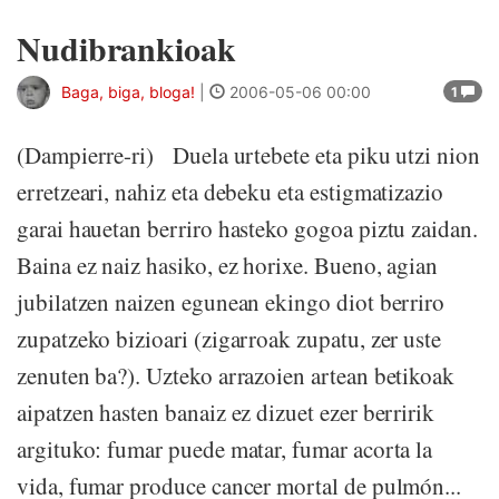
Nudibrankioak
Baga, biga, bloga!
|
2006-05-06 00:00
1
(Dampierre-ri) Duela urtebete eta piku utzi nion
erretzeari, nahiz eta debeku eta estigmatizazio
garai hauetan berriro hasteko gogoa piztu zaidan.
Baina ez naiz hasiko, ez horixe. Bueno, agian
jubilatzen naizen egunean ekingo diot berriro
zupatzeko bizioari (zigarroak zupatu, zer uste
zenuten ba?). Uzteko arrazoien artean betikoak
aipatzen hasten banaiz ez dizuet ezer berririk
argituko: fumar puede matar, fumar acorta la
vida, fumar produce cancer mortal de pulmón...