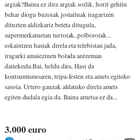
argiak?Baina ez dira argiak soilik, horri gehitu
behar diogu buzoiak jostailuak iragartzen
dituzten aldizkariz beteta ditugula,
supermerkatuetan turroiak, polboroiak...
eskaintzen hasiak direla eta telebistan jada,
iragarki amaiezinen bolada antzeman
daitekeela.Bai, heldu dira. Hasi da
kontsumismoaren, tripa-festen eta amets egiteko
sasoia. Urtero gauzak aldatuko direla amets
egiten dudala egia da. Baina ametsa ez da...
3.000 euro