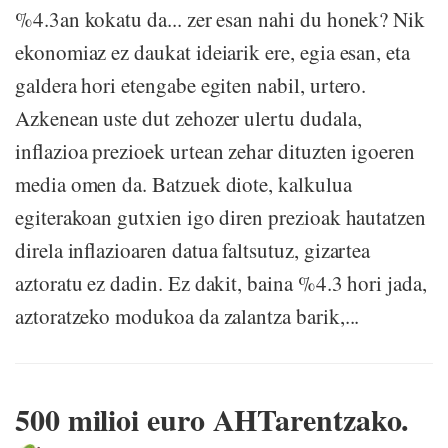
%4.3an kokatu da... zer esan nahi du honek? Nik
ekonomiaz ez daukat ideiarik ere, egia esan, eta
galdera hori etengabe egiten nabil, urtero.
Azkenean uste dut zehozer ulertu dudala,
inflazioa prezioek urtean zehar dituzten igoeren
media omen da. Batzuek diote, kalkulua
egiterakoan gutxien igo diren prezioak hautatzen
direla inflazioaren datua faltsutuz, gizartea
aztoratu ez dadin. Ez dakit, baina %4.3 hori jada,
aztoratzeko modukoa da zalantza barik,...
500 milioi euro AHTarentzako.