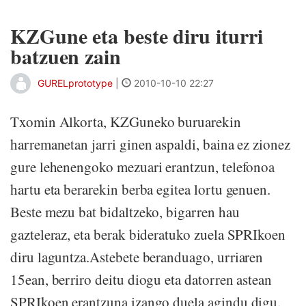
KZGune eta beste diru iturri
batzuen zain
GURELprototype
|
2010-10-10 22:27
Txomin Alkorta, KZGuneko buruarekin
harremanetan jarri ginen aspaldi, baina ez zionez
gure lehenengoko mezuari erantzun, telefonoa
hartu eta berarekin berba egitea lortu genuen.
Beste mezu bat bidaltzeko, bigarren hau
gazteleraz, eta berak bideratuko zuela SPRIkoen
diru laguntza.Astebete beranduago, urriaren
15ean, berriro deitu diogu eta datorren astean
SPRIkoen erantzuna izango duela agindu digu.