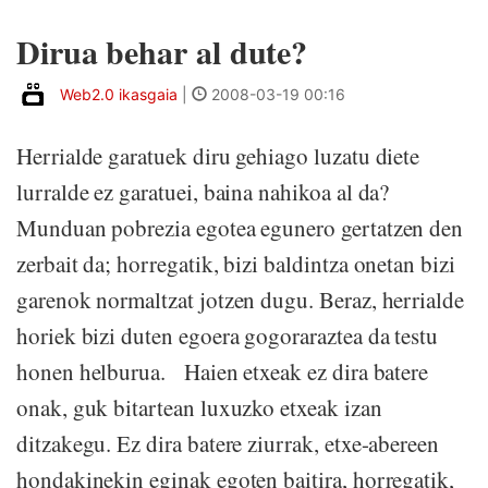
Dirua behar al dute?
Web2.0 ikasgaia
|
2008-03-19 00:16
Herrialde garatuek diru gehiago luzatu diete
lurralde ez garatuei, baina nahikoa al da?
Munduan pobrezia egotea egunero gertatzen den
zerbait da; horregatik, bizi baldintza onetan bizi
garenok normaltzat jotzen dugu. Beraz, herrialde
horiek bizi duten egoera gogoraraztea da testu
honen helburua. Haien etxeak ez dira batere
onak, guk bitartean luxuzko etxeak izan
ditzakegu. Ez dira batere ziurrak, etxe-abereen
hondakinekin eginak egoten baitira, horregatik,