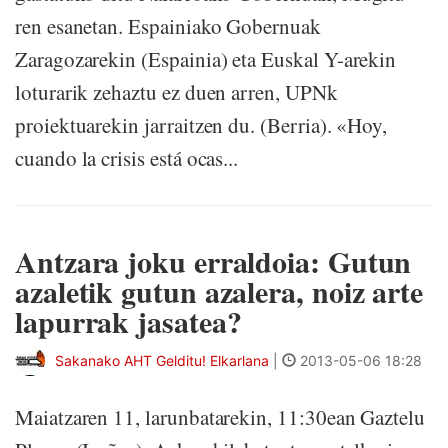
ren esanetan. Espainiako Gobernuak
Zaragozarekin (Espainia) eta Euskal Y-arekin
loturarik zehaztu ez duen arren, UPNk
proiektuarekin jarraitzen du. (Berria). «Hoy,
cuando la crisis está ocas...
Antzara joku erraldoia: Gutun
azaletik gutun azalera, noiz arte
lapurrak jasatea?
Sakanako AHT Gelditu! Elkarlana
|
2013-05-06 18:28
Maiatzaren 11, larunbatarekin, 11:30ean Gaztelu