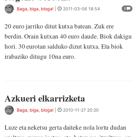
Baga, biga, bloga!
|
2011-03-06 18:54
1
20 euro jarriko ditut kutxa batean. Zuk ere
berdin. Orain kutxan 40 euro daude. Biok dakigu
hori. 30 eurotan salduko dizut kutxa. Eta biok
irabaziko ditugu 10na euro.
&..
Azkueri elkarrizketa
Baga, biga, bloga!
|
2010-11-27 20:20
Luze eta neketsu gerta daiteke nola lortu dudan