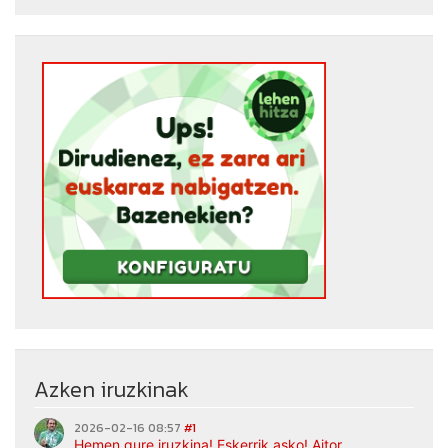
Azken iruzkinak
2026-02-16 08:57
#1
Hemen gure iruzkina! Eskerrik asko! Aitor