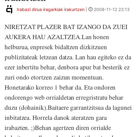
Irabazi dirua iragarkiak irakurtzen
|
2008-11-12 23:13
NIRETZAT PLAZER BAT IZANGO DA ZUEI
AUKERA HAU AZALTZEA.Lan honen
helburua, enpresek bidaltzen dizkitzuen
publizitateak letzean datza. Lan hau egiteko ez da
ezer inbertitu behar, denbora apur bat besterik ez
zuri ondo etortzen zaizun momentuan.
Honetarako korreo 1 behar da. Eta ondoren
ondorengo web orrialdetan erregristratu behar
duzu (dohainik).Baitaere garrantzitsua da lagunei
inbitatzea. Horrela danok ateratzen gara
irabazten. ;)Behan agertzen diren orrialde