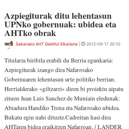
Azpiegiturak ditu lehentasun
UPNko gobernuak: ubidea eta
AHTko obrak
Sakanako AHT Gelditu! Elkarlana
|
2012-09-17 20:10
Titularra biribila erabili du Berria egunkaria:
Azpiegiturak izango dira Nafarroako
Gobernuaren lehentasun urte politiko berrian.
Herrialderako «giltzarri» diren bi proiektu aipatu
zituen Juan Luis Sanchez de Muniain eledunak:
Abiadura Handiko Trena eta Nafarroako ubidea.
Bukatu egin nahi dituzte.Cadreitan hasi dira
AHTaren bidea eraikitzen Nafarroan. / LANDER