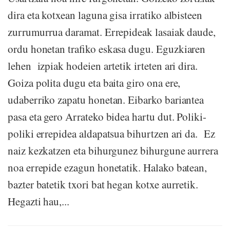
dira eta kotxean laguna gisa irratiko albisteen
zurrumurrua daramat. Errepideak lasaiak daude,
ordu honetan trafiko eskasa dugu. Eguzkiaren
lehen izpiak hodeien artetik irteten ari dira.
Goiza polita dugu eta baita giro ona ere,
udaberriko zapatu honetan. Eibarko bariantea
pasa eta gero Arrateko bidea hartu dut. Poliki-
poliki errepidea aldapatsua bihurtzen ari da. Ez
naiz kezkatzen eta bihurgunez bihurgune aurrera
noa errepide ezagun honetatik. Halako batean,
bazter batetik txori bat hegan kotxe aurretik.
Hegazti hau,...