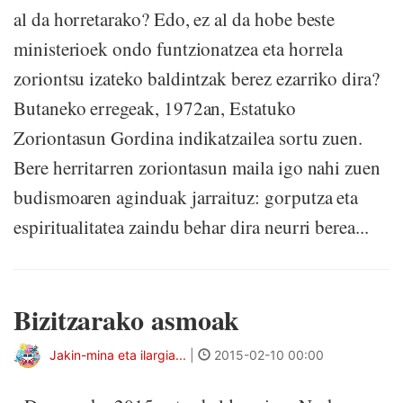
al da horretarako? Edo, ez al da hobe beste
ministerioek ondo funtzionatzea eta horrela
zoriontsu izateko baldintzak berez ezarriko dira?
Butaneko erregeak, 1972an, Estatuko
Zoriontasun Gordina indikatzailea sortu zuen.
Bere herritarren zoriontasun maila igo nahi zuen
budismoaren aginduak jarraituz: gorputza eta
espiritualitatea zaindu behar dira neurri berea...
Bizitzarako asmoak
Jakin-mina eta ilargia...
|
2015-02-10 00:00