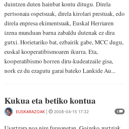
duintzen duten hainbat kontu ditugu. Direla
pertsonaia ospetsuak, direla kirolari prestuak, edo
direla enpresa ekimentsuak, Euskal Herriaren
izena munduan barna zabaldu dutenak ez dira
gutxi. Horietariko bat, ezbairik gabe, MCC dugu,
euskal kooperatibismoaren ikurra. Eta,
kooperatibismo horren diru-kudeatzaile gisa,
nork ez du ezagutu garai bateko Lankide Au...
Kukua eta betiko kontua
EUSKARAZOAK
|
2008-04-15 17:32
1
Usartzara noa nire furgonetan. Goizeko zortziak