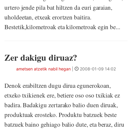
urtero jende pila bat hiltzen da euri garaian,
uholdeetan, etxeak erortzen baitira.
Bestetik,kilometroak eta kilometroak egin be...
Zer dakigu diruaz?
ametsen atzetik nabil hegan
|
2008-01-09 14:02
Denok erabiltzen dugu dirua egunerokoan,
etxeko txikienek ere, betiere oso oso txikiak ez
badira. Badakigu zertarako balio duen diruak,
produktuak erosteko. Produktu batzuek beste
batzuek baino gehiago balio dute, eta beraz, diru