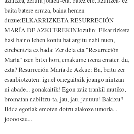
azaltzea, zerura joatea -eta, batez ere, itzultzea- ez
baita batere erraza, baina hemen
duzue:ELKARRIZKETA RESURRECIÓN
MARÍA DE AZKUEREKINJozulin: Elkarrizketa
hasi baino lehen kontu bat argitu nahi nuen,
etrebentzia ez bada: Zer dela eta "Resurreción
María" izen bitxi hori, emakume izena ematen du,
ezta? Resurreción María de Azkue: Ba, beitu zer
esanbiotzuten: iguel orregaitxik joango nintzan
ni abade... gonakaitik! Egon zaiz trankil mutiko,
bromatan nabiltzu-ta, jau, jau, jauuuu! Bakixu?
Ildda egotiak emoten dotzu alakoxe umoria...
joooosau...