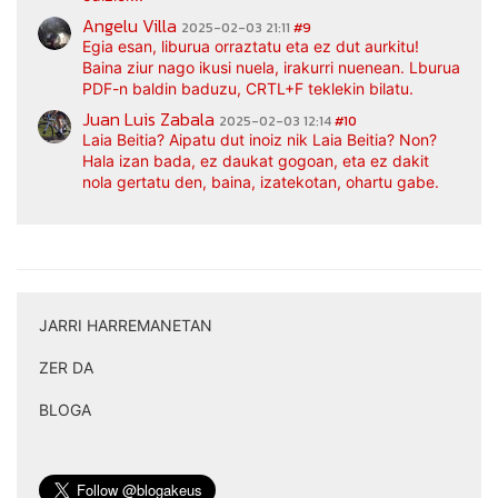
Angelu Villa
2025-02-03 21:11
#9
Egia esan, liburua orraztatu eta ez dut aurkitu!
Baina ziur nago ikusi nuela, irakurri nuenean. Lburua
PDF-n baldin baduzu, CRTL+F teklekin bilatu.
Juan Luis Zabala
2025-02-03 12:14
#10
Laia Beitia? Aipatu dut inoiz nik Laia Beitia? Non?
Hala izan bada, ez daukat gogoan, eta ez dakit
nola gertatu den, baina, izatekotan, ohartu gabe.
JARRI HARREMANETAN
|
ZER DA
|
BLOGA