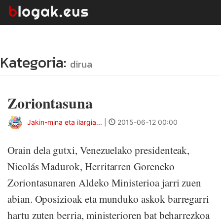
Kategoria:
dirua
Zoriontasuna
Jakin-mina eta ilargia...
|
2015-06-12 00:00
Orain dela gutxi, Venezuelako presidenteak,
Nicolás Madurok, Herritarren Goreneko
Zoriontasunaren Aldeko Ministerioa jarri zuen
abian. Oposizioak eta munduko askok barregarri
hartu zuten berria, ministerioren bat beharrezkoa