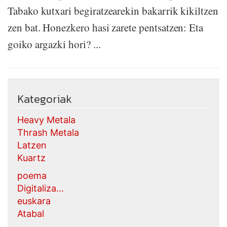
Tabako kutxari begiratzearekin bakarrik kikiltzen
zen bat. Honezkero hasi zarete pentsatzen: Eta
goiko argazki hori? ...
Kategoriak
Heavy Metala
Thrash Metala
Latzen
Kuartz
poema
Digitaliza...
euskara
Atabal