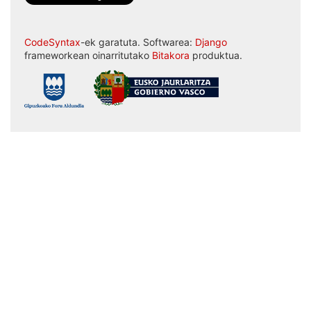
CodeSyntax
-ek garatuta. Softwarea:
Django
frameworkean oinarritutako
Bitakora
produktua.