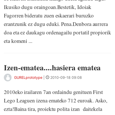
Ikusiko dugu oraingoan.Bestetik, Idoiak
Fagorren bideratu zuen eskaerari buruzko
erantzunik ez dugu eduki. Pena.Denbora aurrera
doa eta ez daukagu ordenagailu portatil propiorik
eta komeni ...
Izen-ematea....hasiera ematea
GURELprototype
|
2010-09-18 09:08
2010eko irailaren 7an ordaindu genituen First
Lego Leaguen izena emateko 712 euroak. Asko,
ezta!Baina tira, proiektu polita izan daitekela