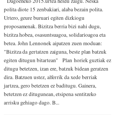
Dagoeneko 2015.urtea heldu zaigu. Neska
polita diote 15 zenbakiari, alaba bezain polita.
Urtero, geure buruari egiten dizkiogu
proposamenak. Bizitza berria bizi nahi dugu,
bizitza hobea, osasuntsuagoa, solidarioagoa eta
betea. John Lennonek aipatzen zuen moduan:
"Bizitza da gertatzen zaiguna, beste plan batzuk
egiten ditugun bitartean" Plan horiek guztiak ez
ditugu betetzen, izan ere, batzuk bidean geratzen
dira. Batzuen ustez, alferrik da xede berriak
jartzea, gero betetzen ez baditugu. Gainera,
betetzen ez ditugunean, etsipena sentitzeko
arrisku gehiago dago. B...