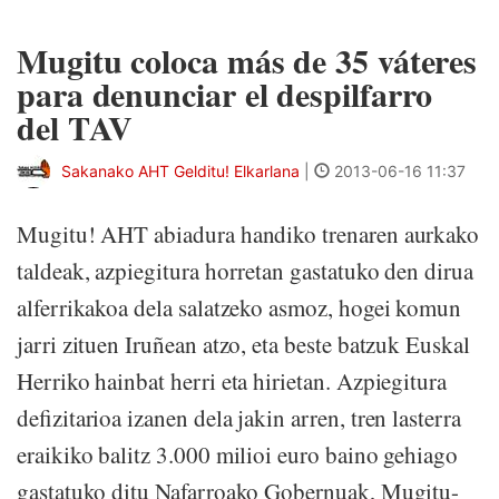
Mugitu coloca más de 35 váteres
para denunciar el despilfarro
del TAV
Sakanako AHT Gelditu! Elkarlana
|
2013-06-16 11:37
Mugitu! AHT abiadura handiko trenaren aurkako
taldeak, azpiegitura horretan gastatuko den dirua
alferrikakoa dela salatzeko asmoz, hogei komun
jarri zituen Iruñean atzo, eta beste batzuk Euskal
Herriko hainbat herri eta hirietan. Azpiegitura
defizitarioa izanen dela jakin arren, tren lasterra
eraikiko balitz 3.000 milioi euro baino gehiago
gastatuko ditu Nafarroako Gobernuak, Mugitu-