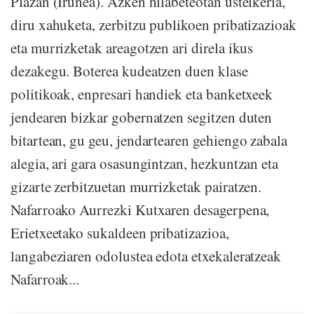
Plazan (Iruñea). Azken hilabeteotan ustelkeria,
diru xahuketa, zerbitzu publikoen pribatizazioak
eta murrizketak areagotzen ari direla ikus
dezakegu. Boterea kudeatzen duen klase
politikoak, enpresari handiek eta banketxeek
jendearen bizkar gobernatzen segitzen duten
bitartean, gu geu, jendartearen gehiengo zabala
alegia, ari gara osasungintzan, hezkuntzan eta
gizarte zerbitzuetan murrizketak pairatzen.
Nafarroako Aurrezki Kutxaren desagerpena,
Erietxeetako sukaldeen pribatizazioa,
langabeziaren odolustea edota etxekaleratzeak
Nafarroak...