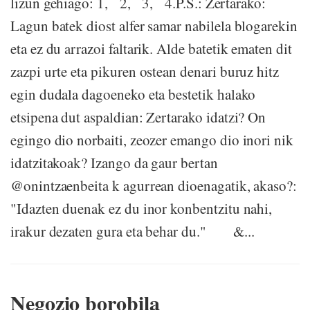
lizun gehiago: 1, 2, 3, 4.P.S.: Zertarako:
Lagun batek diost alfer samar nabilela blogarekin
eta ez du arrazoi faltarik. Alde batetik ematen dit
zazpi urte eta pikuren ostean denari buruz hitz
egin dudala dagoeneko eta bestetik halako
etsipena dut aspaldian: Zertarako idatzi? On
egingo dio norbaiti, zeozer emango dio inori nik
idatzitakoak? Izango da gaur bertan
@onintzaenbeita k agurrean dioenagatik, akaso?:
"Idazten duenak ez du inor konbentzitu nahi,
irakur dezaten gura eta behar du." &...
Negozio borobila