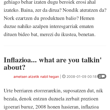
gehiago behar izaten dugu beroiek erosi ahal
izateko. Baina, zer da dirua? Nondik ateratzen da?
Nork ezartzen du produktuen balio? Hemen
duzue nahiko azalpen interesgarriak ematen
dituen bideo bat, merezi du ikustea, benetan.
Inflazioa... what are you talkin'
about?
ametsen atzetik nabil hegan
|
2008-01-09 00:18
2
Urte berriaren etorrerarekin, suposatzen dut, nik
bezala, denok entzun duzuela zerbait prezioen
igoerari buruz, 2008 honen hasieran, inflazioa