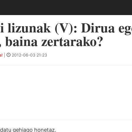
 lizunak (V): Dirua e
 baina zertarako?
a!
|
2012-06-03 21:23
a datu gehiago honetaz.