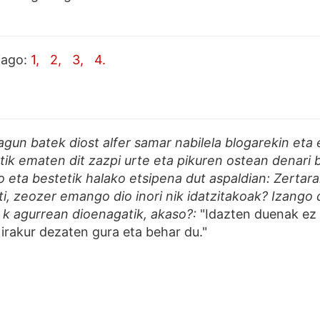
iago:
1,
2,
3,
4.
gun batek diost alfer samar nabilela blogarekin eta 
etik ematen dit zazpi urte eta pikuren ostean denari 
eta bestetik halako etsipena dut aspaldian: Zertara
ti, zeozer emango dio inori nik idatzitakoak? Izango
k agurrean dioenagatik, akaso?:
"Idazten duenak ez 
 irakur dezaten gura eta behar du."