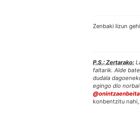
Zenbaki lizun geh
P.S.: Zertarako:
La
faltarik. Alde bat
dudala dagoeneko 
egingo dio norbai
@onintzaenbeita
konbentzitu nahi,