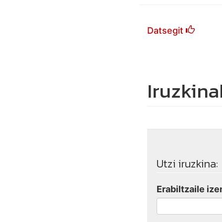
Datsegit
Iruzkina
Utzi iruzkina:
Erabiltzaile ize