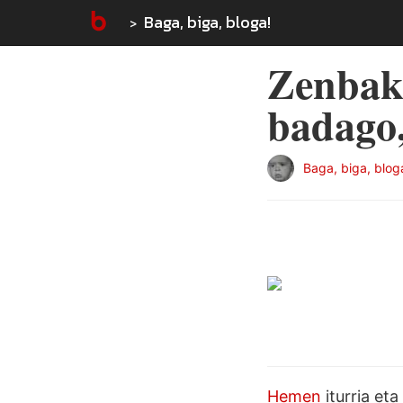
Baga, biga, bloga!
Zenbaki
badago,
Baga, biga, blog
Hemen
iturria et