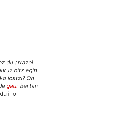
ez du arrazoi
buruz hitz egin
ko idatzi? On
 da
gaur
bertan
du inor