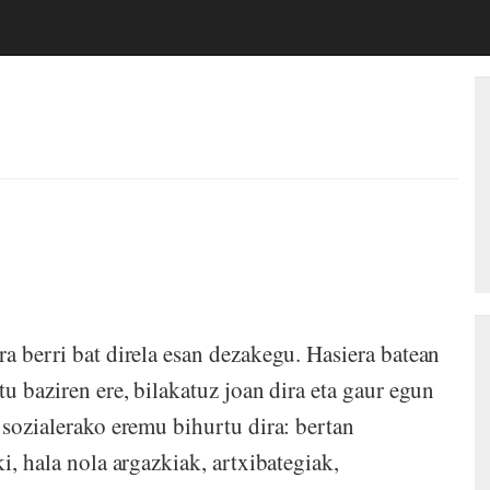
a berri bat direla esan dezakegu. Hasiera batean
tu baziren ere, bilakatuz joan dira eta gaur egun
 sozialerako eremu bihurtu dira: bertan
i, hala nola argazkiak, artxibategiak,