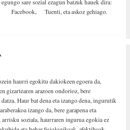
r egungo sare sozial ezagun batzuk hauek dira:
com Facebook, Tuenti, eta askoz gehiago.
A
dozein haurri egokitu dakiokeen egoera da,
n gizartearen arazoen ondorioz, bere
 datza. Haur bat dena eta izango dena, ingurutik
 araberakoa izango da, bere garapena eta
, arrisku soziala, haurraren ingurua egokia ez
kubide eta behar fisiologikoak, afektiboak,