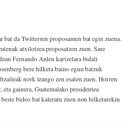
 bat da Twitterren proposamen bat egin zuena.
utenak atxilotzea proposatzen zuen. Sare
Jean Fernando Anleu kartzelara bidali
osenberg bere hilketa baino egun batzuk
ltzaileak nork izango zen esaten zuen. Horren
, eta gainera, Guatemalako presidentea
beste bideo bat kaleratu zuen non hilketarekin