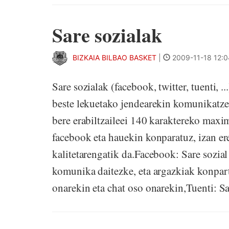
Sare sozialak
BIZKAIA BILBAO BASKET
|
2009-11-18 12:0
Sare sozialak (facebook, twitter, tuenti, 
beste lekuetako jendearekin komunikatzek
bere erabiltzaileei 140 karaktereko maxim
facebook eta hauekin konparatuz, izan ere,
kalitetarengatik da.Facebook: Sare sozial 
komunika daitezke, eta argazkiak konparti
onarekin eta chat oso onarekin,Tuenti: Sa