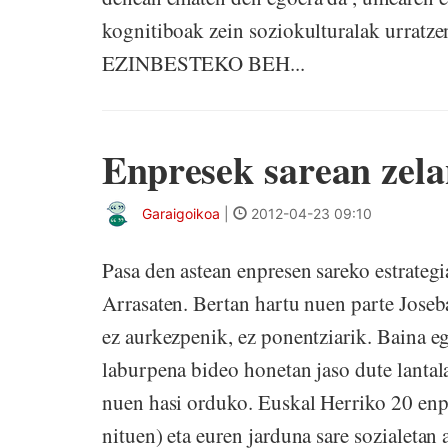
kognitiboak zein soziokulturalak ur
EZINBESTEKO BEH...
Enpresek sarean zel
Garaigoikoa
|
2012-04-23 09:10
Pasa den astean enpresen sareko estrategi
Arrasaten. Bertan hartu nuen parte Jose
ez aurkezpenik, ez ponentziarik. Baina e
laburpena bideo honetan jaso dute lantal
nuen hasi orduko. Euskal Herriko 20 enpr
nituen) eta euren jarduna sare sozialetan