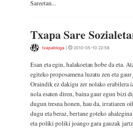
Sareetan...
Txapa Sare Sozialeta
txapabloga
|
2010-05-10 22:58
Esan eta egin, halakoetan hobe da eta. At
egiteko proposamena luzatu zen eta gaur 
Oraindik ez dakigu zer nolako erabilera 
nola esaten diren, baina gaur egun bizi 
dugun tresna honen, hau da, irratiaren oi
dugu eta beraz, bertane goteko ahalegina
eta poliki poliki joango gara gauzak jartz