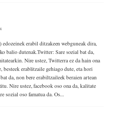
4
...) edozeinek erabil ditzakeen webguneak dira,
o balio dutenak.Twitter: Sare sozial bat da,
itatearkin. Nire ustez, Twitterra ez da hain ona
 besteek erablitzaile gehiago dute, eta hori
bat da, non bere erabiltzaileek beraien artean
tu. Nire ustez, facebook oso ona da, kalitate
re sozial oso famatua da. Os...