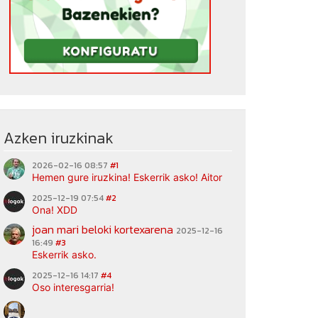
Azken iruzkinak
2026-02-16 08:57
#1
Hemen gure iruzkina! Eskerrik asko! Aitor
2025-12-19 07:54
#2
Ona! XDD
joan mari beloki kortexarena
2025-12-16
16:49
#3
Eskerrik asko.
2025-12-16 14:17
#4
Oso interesgarria!