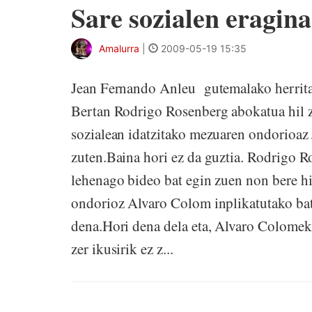
Sare sozialen eragina
Amalurra
|
2009-05-19 15:35
Jean Fernando Anleu gutemalako herritar
Bertan Rodrigo Rosenberg abokatua hil z
sozialean idatzitako mezuaren ondorioaz 
zuten.Baina hori ez da guztia. Rodrigo R
lehenago bideo bat egin zuen non bere hi
ondorioz Alvaro Colom inplikatutako bat
dena.Hori dena dela eta, Alvaro Colomek 
zer ikusirik ez z...