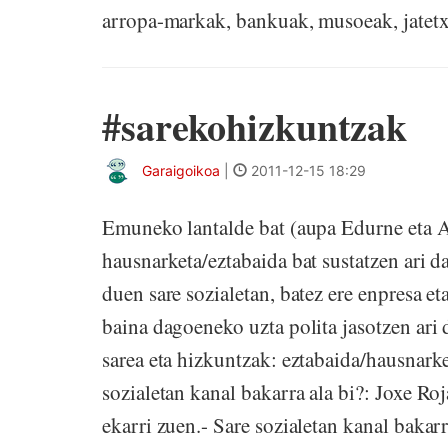
arropa-markak, bankuak, musoeak, jatetxe
#sarekohizkuntzak
Garaigoikoa
|
2011-12-15 18:29
Emuneko lantalde bat (aupa Edurne eta A
hausnarketa/eztabaida bat sustatzen ari d
duen sare sozialetan, batez ere enpresa e
baina dagoeneko uzta polita jasotzen ari 
sarea eta hizkuntzak: eztabaida/hausnarke
sozialetan kanal bakarra ala bi?: Joxe Roj
ekarri zuen.- Sare sozialetan kanal bakar