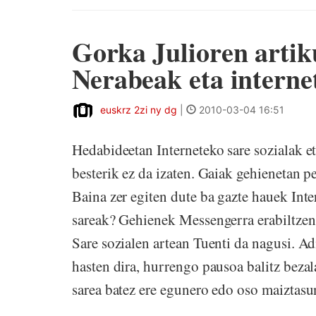
Gorka Julioren artiku
Nerabeak eta interne
euskrz 2zi ny dg
|
2010-03-04 16:51
Hedabideetan Interneteko sare sozialak e
besterik ez da izaten. Gaiak gehienetan p
Baina zer egiten dute ba gazte hauek Inte
sareak? Gehienek Messengerra erabiltzen
Sare sozialen artean Tuenti da nagusi. Ad
hasten dira, hurrengo pausoa balitz bezal
sarea batez ere egunero edo oso maiztasu