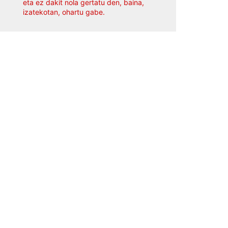
eta ez dakit nola gertatu den, baina,
izatekotan, ohartu gabe.