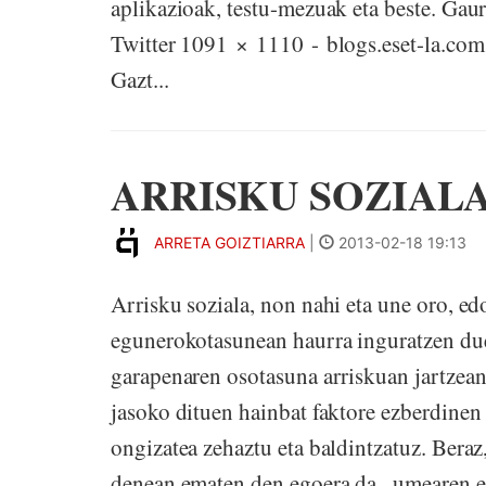
aplikazioak, testu-mezuak eta beste. Gau
Twitter 1091 × 1110 - blogs.eset-la.
Gazt...
ARRISKU SOZIAL
ARRETA GOIZTIARRA
|
2013-02-18 19:13
Arrisku soziala, non nahi eta une oro, e
egunerokotasunean haurra inguratzen due
garapenaren osotasuna arriskuan jartzean
jasoko dituen hainbat faktore ezberdinen
ongizatea zehaztu eta baldintzatuz. Beraz
denean ematen den egoera da , umearen es