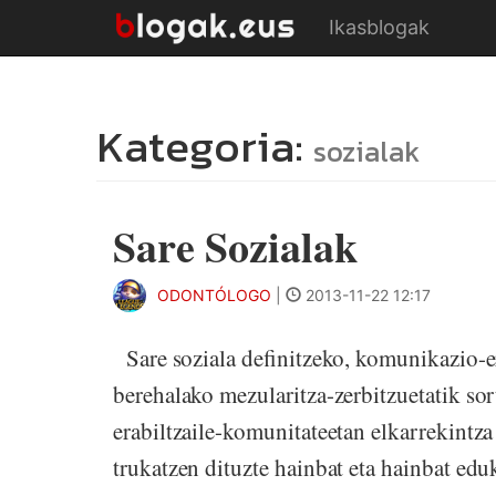
Ikasblogak
Kategoria:
sozialak
Sare Sozialak
ODONTÓLOGO
|
2013-11-22 12:17
Sare soziala definitzeko, komunikazio-er
berehalako mezularitza-zerbitzuetatik sor
erabiltzaile-komunitateetan elkarrekintza
trukatzen dituzte hainbat eta hainbat eduk