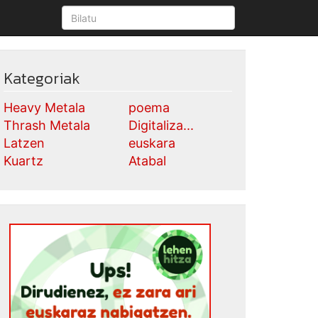
Kategoriak
Heavy Metala
poema
Thrash Metala
Digitaliza...
Latzen
euskara
Kuartz
Atabal