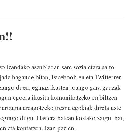
n!!
zo izandako asanbladan sare sozialetara salto
jada bagaude bitan, Facebook-en eta Twitterren.
izango duen, eginaz ikasten joango gara gauzak
dugun egoera ikusita komunikatzeko erabiltzen
hartzuna areagotzeko tresna egokiak direla uste
 egingo dugu. Hasiera batean kostako zaigu, bai,
en eta kontatzen. Izan pazien...