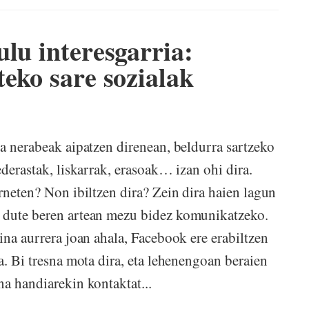
lu interesgarria:
teko sare sozialak
ta nerabeak aipatzen direnean, beldurra sartzeko
ederastak, liskarrak, erasoak… izan ohi dira.
rneten? Non ibiltzen dira? Zein dira haien lagun
 dute beren artean mezu bidez komunikatzeko.
ina aurrera joan ahala, Facebook ere erabiltzen
a. Bi tresna mota dira, eta lehenengoan beraien
na handiarekin kontaktat...