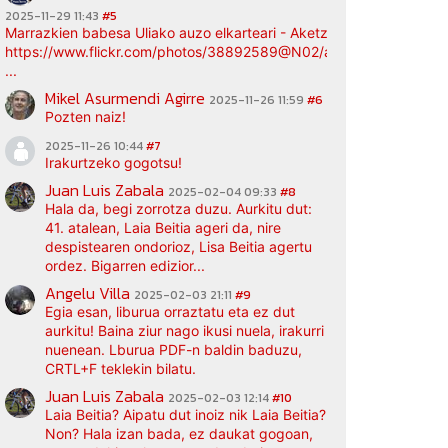
2025-11-29 11:43
#5
Marrazkien babesa Uliako auzo elkarteari - Aketz etxea (argazki bi
https://www.flickr.com/photos/38892589@N02/albums/72177720
...
Mikel Asurmendi Agirre
2025-11-26 11:59
#6
Pozten naiz!
2025-11-26 10:44
#7
Irakurtzeko gogotsu!
Juan Luis Zabala
2025-02-04 09:33
#8
Hala da, begi zorrotza duzu. Aurkitu dut:
41. atalean, Laia Beitia ageri da, nire
despistearen ondorioz, Lisa Beitia agertu
ordez. Bigarren edizior...
Angelu Villa
2025-02-03 21:11
#9
Egia esan, liburua orraztatu eta ez dut
aurkitu! Baina ziur nago ikusi nuela, irakurri
nuenean. Lburua PDF-n baldin baduzu,
CRTL+F teklekin bilatu.
Juan Luis Zabala
2025-02-03 12:14
#10
Laia Beitia? Aipatu dut inoiz nik Laia Beitia?
Non? Hala izan bada, ez daukat gogoan,