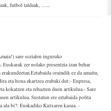
ak, futbol taldeak, …...
maia!) sare sozialen inguruko
a. Euskarak zer nolako presentzia izan behar
ta erakundeetan.Eztabaida oraindik ez da amaitu,
dira eta hona ekartzea erabaki dut:- Enpresa,
ta kokatzen eta zehazten duen artikulua.- Sare
asen artikulua. Sustatun ere eztabaida polita
ra ala bi?: Euskadiko Kutxaren kasua. -