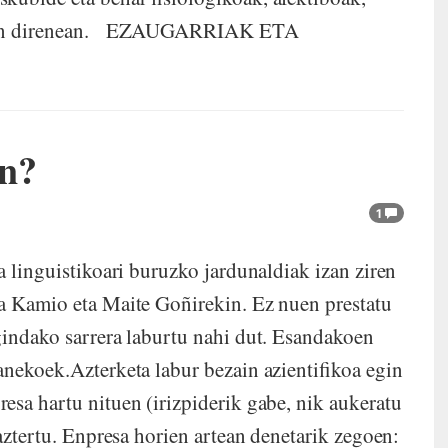
ratzen direnean. EZAUGARRIAK ETA
an?
1
a linguistikoari buruzko jardunaldiak izan ziren
ba Kamio eta Maite Goñirekin. Ez nuen prestatu
gindako sarrera laburtu nahi dut. Esandakoen
anekoek.Azterketa labur bezain azientifikoa egin
esa hartu nituen (irizpiderik gabe, nik aukeratu
 aztertu. Enpresa horien artean denetarik zegoen: