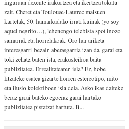
inguruan dexente irakurtzea eta ikertzea tokatu
zait. Cheret eta Toulouse-Lautrec maisuen
kartelak, 50. hamarkadako irrati kuinak (yo soy
aquel negrito…), lehenengo telebista spot inozo
samarrak eta horrelakoak. Oro har ariketa
interesgarri bezain aberasgarria izan da, garai eta
toki zehatz baten isla, erakusleihoa baita
publizitatea. Errealitatearen isla? Ez, hobe
litzateke esatea gizarte horren estereotipo, mito
eta ilusio kolektiboen isla dela. Asko ikas daiteke
beraz garai bateko egoeraz garai hartako
publizitatea pistatzat hartuta. B...