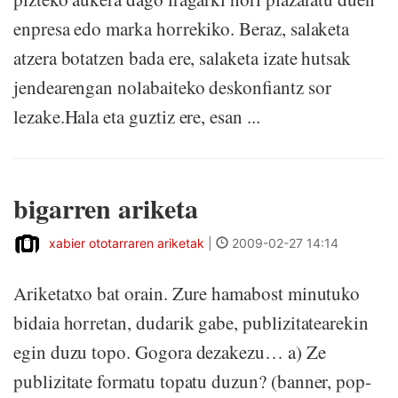
enpresa edo marka horrekiko. Beraz, salaketa
atzera botatzen bada ere, salaketa izate hutsak
jendearengan nolabaiteko deskonfiantz sor
lezake.Hala eta guztiz ere, esan ...
bigarren ariketa
xabier ototarraren ariketak
|
2009-02-27 14:14
Ariketatxo bat orain. Zure hamabost minutuko
bidaia horretan, dudarik gabe, publizitatearekin
egin duzu topo. Gogora dezakezu… a) Ze
publizitate formatu topatu duzun? (banner, pop-