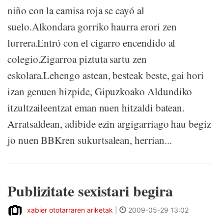
niño con la camisa roja se cayó al
suelo.Alkondara gorriko haurra erori zen
lurrera.Entró con el cigarro encendido al
colegio.Zigarroa piztuta sartu zen
eskolara.Lehengo astean, besteak beste, gai hori
izan genuen hizpide, Gipuzkoako Aldundiko
itzultzaileentzat eman nuen hitzaldi batean.
Arratsaldean, adibide ezin argigarriago hau begiz
jo nuen BBKren sukurtsalean, herrian...
Publizitate sexistari begira
xabier ototarraren ariketak
|
2009-05-29 13:02