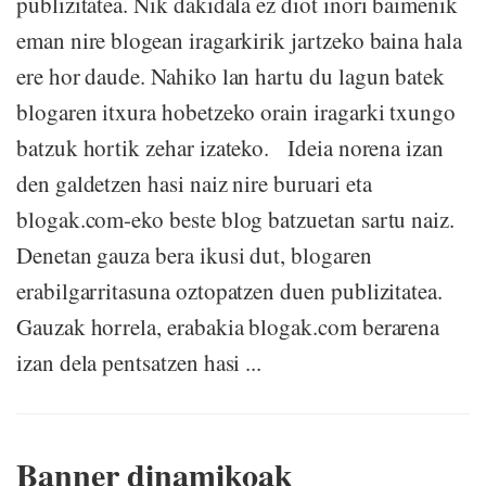
publizitatea. Nik dakidala ez diot inori baimenik
eman nire blogean iragarkirik jartzeko baina hala
ere hor daude. Nahiko lan hartu du lagun batek
blogaren itxura hobetzeko orain iragarki txungo
batzuk hortik zehar izateko. Ideia norena izan
den galdetzen hasi naiz nire buruari eta
blogak.com-eko beste blog batzuetan sartu naiz.
Denetan gauza bera ikusi dut, blogaren
erabilgarritasuna oztopatzen duen publizitatea.
Gauzak horrela, erabakia blogak.com berarena
izan dela pentsatzen hasi ...
Banner dinamikoak