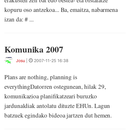
erakusten zen bat edo bestea- eta bistaratze
kopuru oso antzekoa... Ba, emaitza, nabarmena
izan da: # ...
Komunika 2007
Josu
|
2007-11-25 16:38
Plans are nothing, planning is
everythingDatorren ostegunean, hilak 29,
komunikazioa planifikatzeari buruzko
jardunaldiak antolatu dituzte EHUn. Lagun
batzuek egindako bideoa jartzen dut hemen.