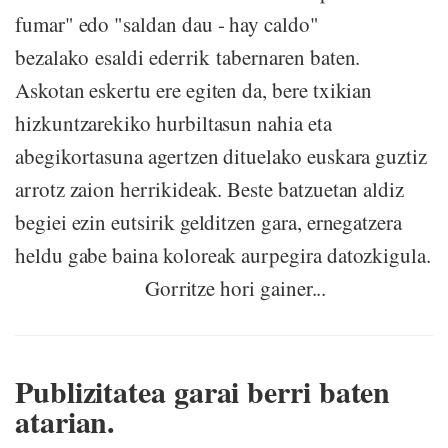
fumar" edo "saldan dau - hay caldo"
bezalako esaldi ederrik tabernaren baten.
Askotan eskertu ere egiten da, bere txikian
hizkuntzarekiko hurbiltasun nahia eta
abegikortasuna agertzen dituelako euskara guztiz
arrotz zaion herrikideak. Beste batzuetan aldiz
begiei ezin eutsirik gelditzen gara, ernegatzera
heldu gabe baina koloreak aurpegira datozkigula.
Gorritze hori gainer...
Publizitatea garai berri baten
atarian.