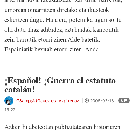
umorean oinarritzen direlako eta ikusleok
eskertzen dugu. Hala ere, polemika ugari sortu
ohi dute. Ihaz adibidez, eztabaidak kanpontik
zein barrutik etorri ziren.Alde batetik,
Espainiatik kexuak etorri ziren. Anda...
¡Español! ¡Guerra el estatuto
catalán!
G&amp;A (Gauez eta Azpikeriaz)
|
2006-02-13
3
15:27
Azken hilabeteotan publizitatearen historiaren