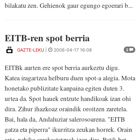
bilakatu zen. Gehienok gaur egungo egoerari b...
EITB-ren spot berria
GAZTE-LEKU
|
2006-04-17 16:08
2
EITBk aurten ere spot berria aurkeztu digu.
Katea iragartzea helburu duen spot-a alegia. Mota
honetako publizitate kanpaina egiten duten 3.
urtea da. Spot hauek entzute handikoak izan ohi
dira. Zihur ihazkoaz oraindik oroitzen zaretela.
Bai, hala da, Andaluziar salerosoarena. "EITB
gatza eta piperra" ikurritza zeukan horrek. Orain
arte, nahiko arrakastatzuak izan dira. Batik bat,