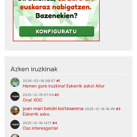
Azken iruzkinak
2026-02-16 08:57
#1
Hemen gure iruzkina! Eskerrik asko! Aitor
2025-12-19 07:54
#2
Ona! XDD
joan mari beloki kortexarena
2025-12-16 16:49
#3
Eskerrik asko.
2025-12-16 14:17
#4
Oso interesgarria!