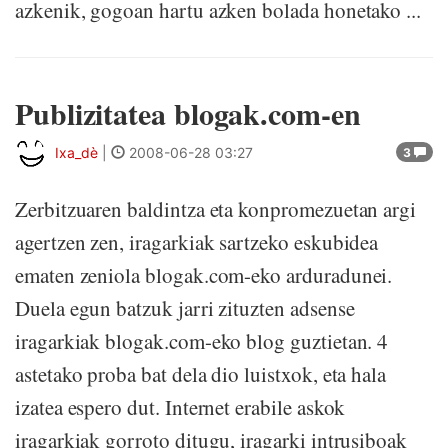
azkenik, gogoan hartu azken bolada honetako ...
Publizitatea blogak.com-en
Ixa_dè
|
2008-06-28 03:27
3
Zerbitzuaren baldintza eta konpromezuetan argi
agertzen zen, iragarkiak sartzeko eskubidea
ematen zeniola blogak.com-eko arduradunei.
Duela egun batzuk jarri zituzten adsense
iragarkiak blogak.com-eko blog guztietan. 4
astetako proba bat dela dio luistxok, eta hala
izatea espero dut. Internet erabile askok
iragarkiak gorroto ditugu, iragarki intrusiboak