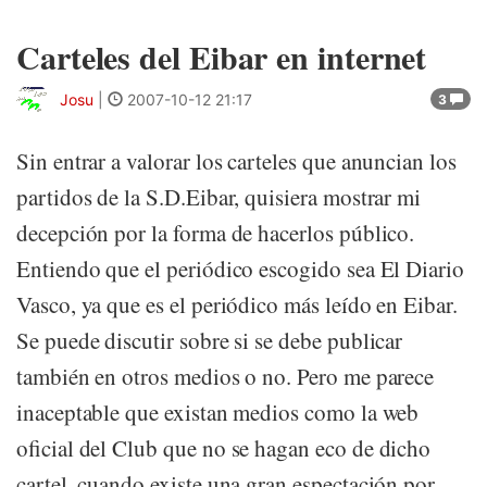
Carteles del Eibar en internet
Josu
|
2007-10-12 21:17
3
Sin entrar a valorar los carteles que anuncian los
partidos de la S.D.Eibar, quisiera mostrar mi
decepción por la forma de hacerlos público.
Entiendo que el periódico escogido sea El Diario
Vasco, ya que es el periódico más leído en Eibar.
Se puede discutir sobre si se debe publicar
también en otros medios o no. Pero me parece
inaceptable que existan medios como la web
oficial del Club que no se hagan eco de dicho
cartel, cuando existe una gran espectación por