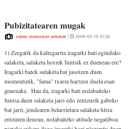
Pubizitatearen mugak
xabier ototarraren ariketak
|
2009-05-15 21:20
1) Zergatik da kaltegarria iragarki bati egindako
salaketa, salaketa horrek funtsik ez duenean ere?
Iragarki batek salaketa bat jasotzen duen
momentutik, "fama" txarra hartzen duela esan
genezake. Hau da, iragarki bati nolabaiteko
funtsa duen salaketa jarri edo zentzurik gabeko
bat jarri, jendearen belarrietara salaketa hitza
entzuten denean, nolabaiteko atitude negatiboa
pizteko aukera dago iragarki hori plazaratu duen