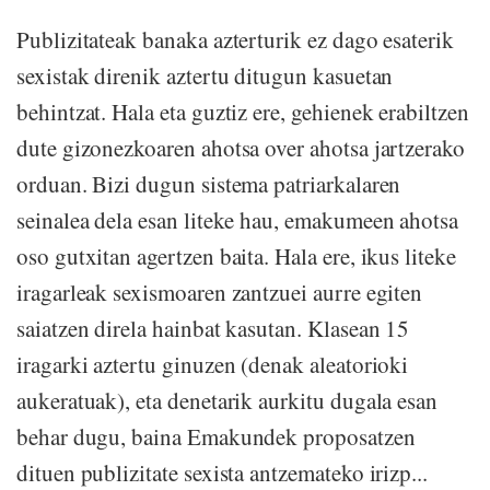
Publizitateak banaka azterturik ez dago esaterik
sexistak direnik aztertu ditugun kasuetan
behintzat. Hala eta guztiz ere, gehienek erabiltzen
dute gizonezkoaren ahotsa over ahotsa jartzerako
orduan. Bizi dugun sistema patriarkalaren
seinalea dela esan liteke hau, emakumeen ahotsa
oso gutxitan agertzen baita. Hala ere, ikus liteke
iragarleak sexismoaren zantzuei aurre egiten
saiatzen direla hainbat kasutan. Klasean 15
iragarki aztertu ginuzen (denak aleatorioki
aukeratuak), eta denetarik aurkitu dugala esan
behar dugu, baina Emakundek proposatzen
dituen publizitate sexista antzemateko irizp...