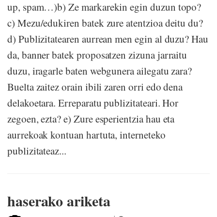
up, spam…)b) Ze markarekin egin duzun topo?
c) Mezu/edukiren batek zure atentzioa deitu du?
d) Publizitatearen aurrean men egin al duzu? Hau
da, banner batek proposatzen zizuna jarraitu
duzu, iragarle baten webgunera ailegatu zara?
Buelta zaitez orain ibili zaren orri edo dena
delakoetara. Erreparatu publizitateari. Hor
zegoen, ezta? e) Zure esperientzia hau eta
aurrekoak kontuan hartuta, interneteko
publizitateaz...
haserako ariketa