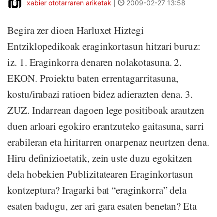
xabier ototarraren ariketak
|
2009-02-27 13:58
Begira zer dioen Harluxet Hiztegi
Entziklopedikoak eraginkortasun hitzari buruz:
iz. 1. Eraginkorra denaren nolakotasuna. 2.
EKON. Proiektu baten errentagarritasuna,
kostu/irabazi ratioen bidez adierazten dena. 3.
ZUZ. Indarrean dagoen lege positiboak arautzen
duen arloari egokiro erantzuteko gaitasuna, sarri
erabileran eta hiritarren onarpenaz neurtzen dena.
Hiru definizioetatik, zein uste duzu egokitzen
dela hobekien Publizitatearen Eraginkortasun
kontzeptura? Iragarki bat “eraginkorra” dela
esaten badugu, zer ari gara esaten benetan? Eta