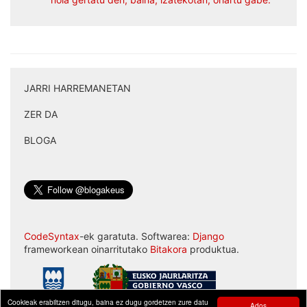
JARRI HARREMANETAN
|
ZER DA
|
BLOGA
CodeSyntax
-ek garatuta. Softwarea:
Django
frameworkean oinarritutako
Bitakora
produktua.
Cookieak erabiltzen ditugu, baina ez dugu gordetzen zure datu
Ados