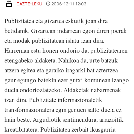
GAZTE-LEKU
|
2006-12-11 12:03
Publizitatea eta gizartea eskutik joan dira
betidanik. Gizartean indarrean egon diren joerak
eta modak publizitatean islatu izan dira.
Harreman estu honen ondorio da, publizitatearen
etengabeko aldaketa. Nahikoa da, urte batzuk
atzera egitea eta garaiko iragarki bat aztertzea
gaur egungo batekin ezer gutxi komunean izango
duela ondorioztatzeko. Aldaketak nabarmenak
izan dira. Publizitate informazionaletik
transformazionalera egin genuen salto duela ez
hain beste. Argudiotik sentimendura, arrazoitik
kreatibitatera. Publizitatea zerbait ikusgarria