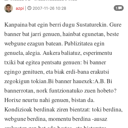
azpi
|
2007-11-26 10:28
1
Kanpaina bat egin berri dugu Sustaturekin. Gure
banner bat jarri genuen, hainbat egunetan, beste
webgune ezagun batean. Publizitatea egin
genuela, alegia. Aukera baliatuz, esperimentu
txiki bat egitea pentsatu genuen: bi banner
egingo genituen, eta biak erdi-bana erakutsi
zegokigun tokian.Bi banner hauexek:A.B. Bi
bannerrotan, nork funtzionatuko zuen hobeto?
Horixe neurtu nahi genuen, bistan da.
Kondizioak berdinak ziren bientzat: toki berdina,
webgune berdina, momentu berdina -ausaz