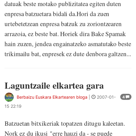
datuak beste motako publizitatea egiten duten
enpresa batzuetara bidali da.Hori da zuen
urtebetetzean enpresa batzuk zu zoriontzearen
arrazoia, ez beste bat. Horiek dira Bake Spamak
hain zuzen, jendea engainatzeko asmatutako beste
trikimailu bat, enpresek ez dute denbora galtzen...
Laguntzaile elkartea gara
Berbaizu Euskara Elkartearen bloga
|
2007-01-
4
15 22:19
Batzuetan bitxikeriak topatzen ditugu kaleetan.
Nork ez du ikusi "erre hauzi da - se puede