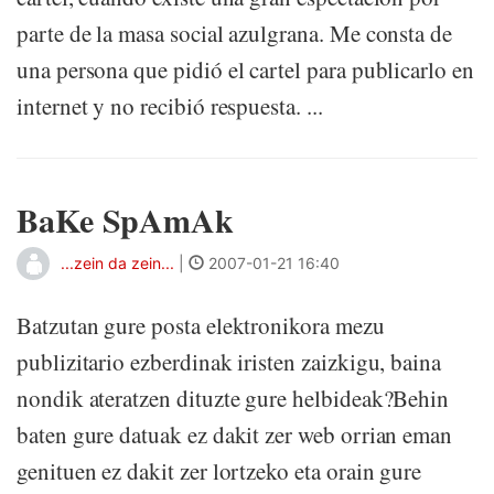
parte de la masa social azulgrana. Me consta de
una persona que pidió el cartel para publicarlo en
internet y no recibió respuesta. ...
BaKe SpAmAk
...zein da zein...
|
2007-01-21 16:40
Batzutan gure posta elektronikora mezu
publizitario ezberdinak iristen zaizkigu, baina
nondik ateratzen dituzte gure helbideak?Behin
baten gure datuak ez dakit zer web orrian eman
genituen ez dakit zer lortzeko eta orain gure