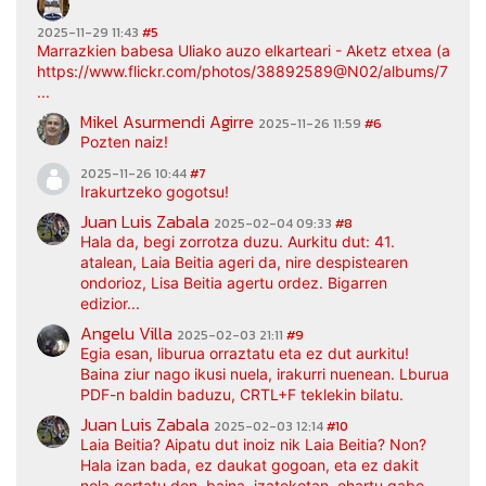
2025-11-29 11:43
#5
Marrazkien babesa Uliako auzo elkarteari - Aketz etxea (argaz
https://www.flickr.com/photos/38892589@N02/albums/7217
...
Mikel Asurmendi Agirre
2025-11-26 11:59
#6
Pozten naiz!
2025-11-26 10:44
#7
Irakurtzeko gogotsu!
Juan Luis Zabala
2025-02-04 09:33
#8
Hala da, begi zorrotza duzu. Aurkitu dut: 41.
atalean, Laia Beitia ageri da, nire despistearen
ondorioz, Lisa Beitia agertu ordez. Bigarren
edizior...
Angelu Villa
2025-02-03 21:11
#9
Egia esan, liburua orraztatu eta ez dut aurkitu!
Baina ziur nago ikusi nuela, irakurri nuenean. Lburua
PDF-n baldin baduzu, CRTL+F teklekin bilatu.
Juan Luis Zabala
2025-02-03 12:14
#10
Laia Beitia? Aipatu dut inoiz nik Laia Beitia? Non?
Hala izan bada, ez daukat gogoan, eta ez dakit
nola gertatu den, baina, izatekotan, ohartu gabe.