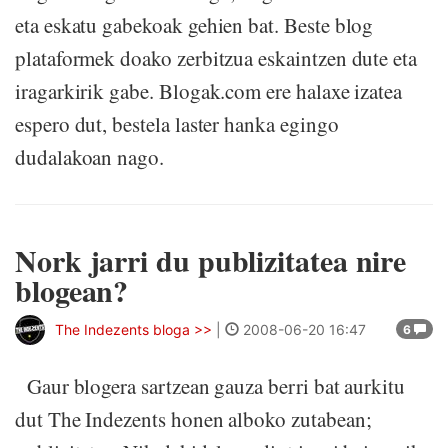
eta eskatu gabekoak gehien bat. Beste blog
plataformek doako zerbitzua eskaintzen dute eta
iragarkirik gabe. Blogak.com ere halaxe izatea
espero dut, bestela laster hanka egingo
dudalakoan nago.
Nork jarri du publizitatea nire
blogean?
The Indezents bloga >>
|
2008-06-20 16:47
6
Gaur blogera sartzean gauza berri bat aurkitu
dut The Indezents honen alboko zutabean;