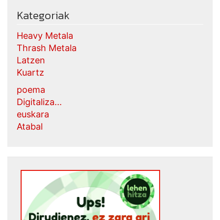
Kategoriak
Heavy Metala
Thrash Metala
Latzen
Kuartz
poema
Digitaliza...
euskara
Atabal