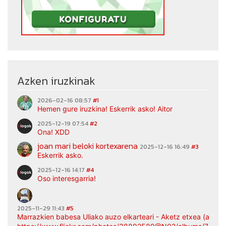
Azken iruzkinak
2026-02-16 08:57
#1
Hemen gure iruzkina! Eskerrik asko! Aitor
2025-12-19 07:54
#2
Ona! XDD
joan mari beloki kortexarena
2025-12-16 16:49
#3
Eskerrik asko.
2025-12-16 14:17
#4
Oso interesgarria!
2025-11-29 11:43
#5
Marrazkien babesa Uliako auzo elkarteari - Aketz etxea (argaz