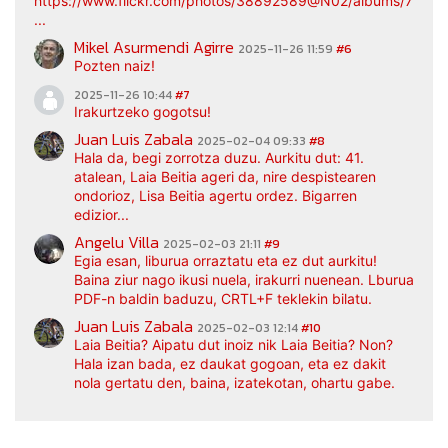
https://www.flickr.com/photos/38892589@N02/albums/7217
...
Mikel Asurmendi Agirre
2025-11-26 11:59
#6
Pozten naiz!
2025-11-26 10:44
#7
Irakurtzeko gogotsu!
Juan Luis Zabala
2025-02-04 09:33
#8
Hala da, begi zorrotza duzu. Aurkitu dut: 41.
atalean, Laia Beitia ageri da, nire despistearen
ondorioz, Lisa Beitia agertu ordez. Bigarren
edizior...
Angelu Villa
2025-02-03 21:11
#9
Egia esan, liburua orraztatu eta ez dut aurkitu!
Baina ziur nago ikusi nuela, irakurri nuenean. Lburua
PDF-n baldin baduzu, CRTL+F teklekin bilatu.
Juan Luis Zabala
2025-02-03 12:14
#10
Laia Beitia? Aipatu dut inoiz nik Laia Beitia? Non?
Hala izan bada, ez daukat gogoan, eta ez dakit
nola gertatu den, baina, izatekotan, ohartu gabe.