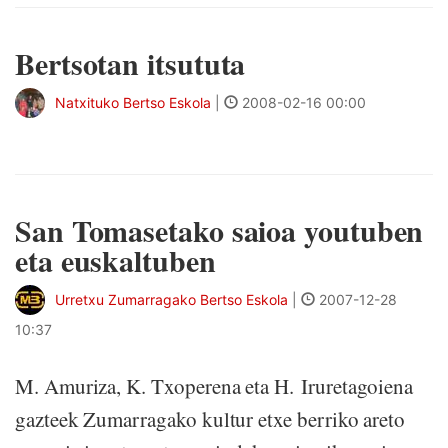
Bertsotan itsututa
Natxituko Bertso Eskola
|
2008-02-16 00:00
San Tomasetako saioa youtuben
eta euskaltuben
Urretxu Zumarragako Bertso Eskola
|
2007-12-28
10:37
M. Amuriza, K. Txoperena eta H. Iruretagoiena
gazteek Zumarragako kultur etxe berriko areto