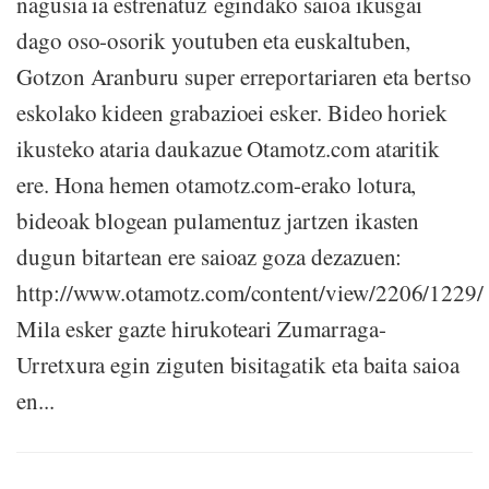
nagusia ia estrenatuz egindako saioa ikusgai
dago oso-osorik youtuben eta euskaltuben,
Gotzon Aranburu super erreportariaren eta bertso
eskolako kideen grabazioei esker. Bideo horiek
ikusteko ataria daukazue Otamotz.com ataritik
ere. Hona hemen otamotz.com-erako lotura,
bideoak blogean pulamentuz jartzen ikasten
dugun bitartean ere saioaz goza dezazuen:
http://www.otamotz.com/content/view/2206/1229/
Mila esker gazte hirukoteari Zumarraga-
Urretxura egin ziguten bisitagatik eta baita saioa
en...