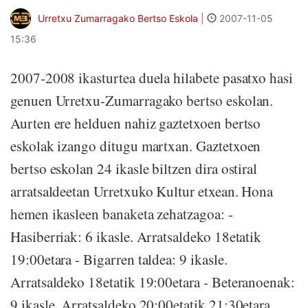
Urretxu Zumarragako Bertso Eskola
|
2007-11-05
15:36
2007-2008 ikasturtea duela hilabete pasatxo hasi
genuen Urretxu-Zumarragako bertso eskolan.
Aurten ere helduen nahiz gaztetxoen bertso
eskolak izango ditugu martxan. Gaztetxoen
bertso eskolan 24 ikasle biltzen dira ostiral
arratsaldeetan Urretxuko Kultur etxean. Hona
hemen ikasleen banaketa zehatzagoa: -
Hasiberriak: 6 ikasle. Arratsaldeko 18etatik
19:00etara - Bigarren taldea: 9 ikasle.
Arratsaldeko 18etatik 19:00etara - Beteranoenak:
9 ikasle. Arratsaldeko 20:00etatik 21:30etara.