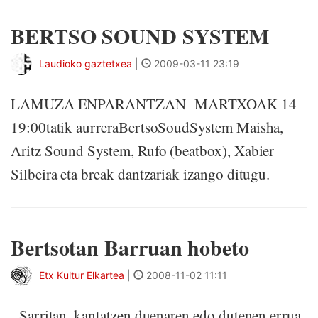
BERTSO SOUND SYSTEM
Laudioko gaztetxea
|
2009-03-11 23:19
LAMUZA ENPARANTZAN MARTXOAK 14
19:00tatik aurreraBertsoSoudSystem Maisha,
Aritz Sound System, Rufo (beatbox), Xabier
Silbeira eta break dantzariak izango ditugu.
Bertsotan Barruan hobeto
Etx Kultur Elkartea
|
2008-11-02 11:11
Sarritan, kantatzen duenaren edo dutenen errua