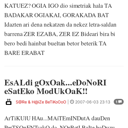
KATUEZ? OGIA IGO dio simetriak hala TA
BADAKAR OGIAKAI, GORAKADA BAT
Idazten ari dena nekatzen da nekez letra-saldan
barrena ZER EZABA, ZER EZ Bideari bira bi
bero bedi hainbat bueltan betor beterik TA
BARE ERABAT
EsALdi gOxOak...eDoNoRI
eSatEko ModUkOaK!!
S@Re & H@iZe BeTiKoOoO
|
2007-06-03 23:13
1
ArTiKUlU HAu...MAiTEmINDutA dauDen
PerTSOnENTsakO da. NOrBatI BaIte baDuzu