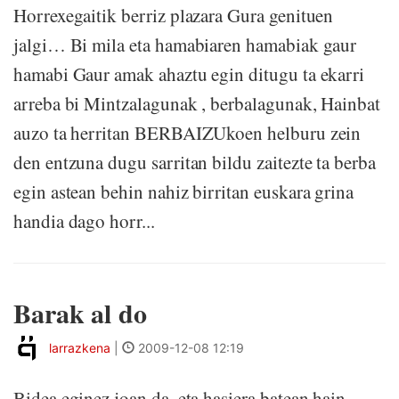
Horrexegaitik berriz plazara Gura genituen
jalgi… Bi mila eta hamabiaren hamabiak gaur
hamabi Gaur amak ahaztu egin ditugu ta ekarri
arreba bi Mintzalagunak , berbalagunak, Hainbat
auzo ta herritan BERBAIZUkoen helburu zein
den entzuna dugu sarritan bildu zaitezte ta berba
egin astean behin nahiz birritan euskara grina
handia dago horr...
Barak al do
larrazkena
|
2009-12-08 12:19
Bidea eginez joan da, eta hasiera batean hain