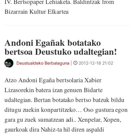
IV. Bertsopaper Lehiaketa. Baldintzak from
Bizarrain Kultur Elkartea
Andoni Egañak botatako
bertsoa Deustuko udaltegian!
Deustualdeko Berbalaguna
|
2012-12-18 21:02
Atzo Andoni Egaña bertsolaria Xabier
Lizasorekin batera izan genuen Bidarte
udaltegian. Bertan botatako bertso batzuk bildu
ditugu zuekin konpartitzeko… Oso gustura egon
gara gu zuek sumatzean adi.. Xenpelar, Xopen,
gaurkoak dira Nahiz-ta hil diren aspaldi