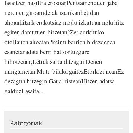
lasaitzen hasiEra erosoanPentsamenduen jabe
neronen giroanideiak izanikanbetidan
ahoanhitzak erakutsiaz modu izkutuan nola hitz
egiten damutuen hitzetan?Zer aurkituko
oteHauen ahoetan?keinu berrien bidezdenen
esanetanadats berri bat sortuzgure
bihotzetan;Letrak sartu ditzagunDenen
mingainetan Mutu bilaka gaitezEtorkizuneanEz
dezagun hitzegin Gaua iristeanHitzen adatsa
galduzLasaita...
Kategoriak