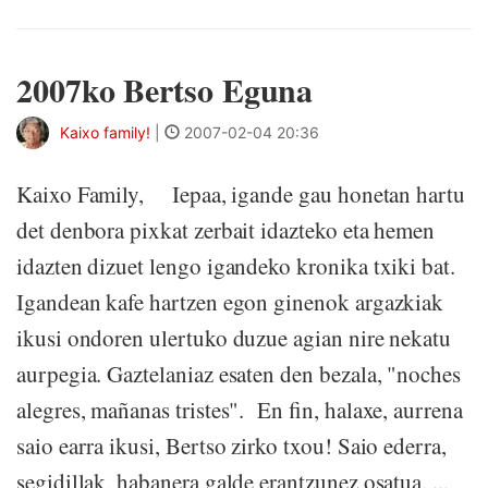
2007ko Bertso Eguna
Kaixo family!
|
2007-02-04 20:36
Kaixo Family, Iepaa, igande gau honetan hartu
det denbora pixkat zerbait idazteko eta hemen
idazten dizuet lengo igandeko kronika txiki bat.
Igandean kafe hartzen egon ginenok argazkiak
ikusi ondoren ulertuko duzue agian nire nekatu
aurpegia. Gaztelaniaz esaten den bezala, "noches
alegres, mañanas tristes". En fin, halaxe, aurrena
saio earra ikusi, Bertso zirko txou! Saio ederra,
segidillak, habanera galde erantzunez osatua, ...