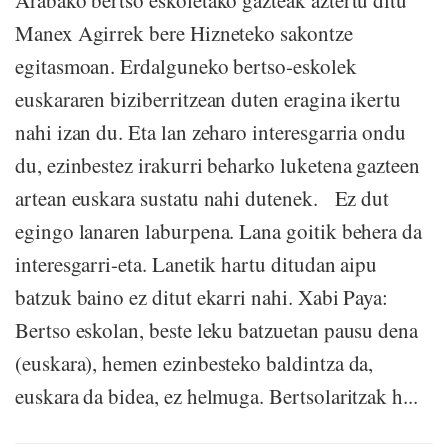
Arabako bertso eskoletako gazteak aztertu ditu
Manex Agirrek bere Hizneteko sakontze
egitasmoan. Erdalguneko bertso-eskolek
euskararen biziberritzean duten eragina ikertu
nahi izan du. Eta lan zeharo interesgarria ondu
du, ezinbestez irakurri beharko luketena gazteen
artean euskara sustatu nahi dutenek. Ez dut
egingo lanaren laburpena. Lana goitik behera da
interesgarri-eta. Lanetik hartu ditudan aipu
batzuk baino ez ditut ekarri nahi. Xabi Paya:
Bertso eskolan, beste leku batzuetan pausu dena
(euskara), hemen ezinbesteko baldintza da,
euskara da bidea, ez helmuga. Bertsolaritzak h...