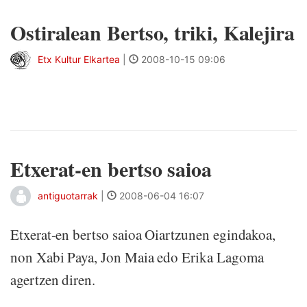
Ostiralean Bertso, triki, Kalejira
Etx Kultur Elkartea
|
2008-10-15 09:06
Etxerat-en bertso saioa
antiguotarrak
|
2008-06-04 16:07
Etxerat-en bertso saioa Oiartzunen egindakoa,
non Xabi Paya, Jon Maia edo Erika Lagoma
agertzen diren.