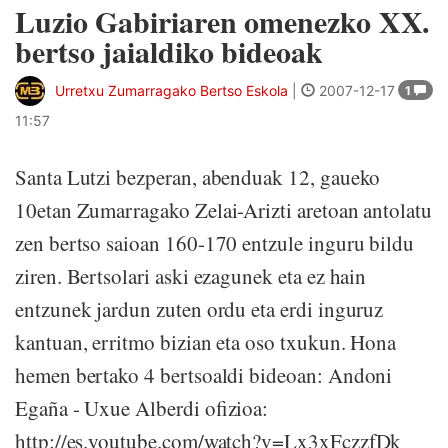
Luzio Gabiriaren omenezko XX.
bertso jaialdiko bideoak
Urretxu Zumarragako Bertso Eskola
|
2007-12-17
1
11:57
Santa Lutzi bezperan, abenduak 12, gaueko
10etan Zumarragako Zelai-Arizti aretoan antolatu
zen bertso saioan 160-170 entzule inguru bildu
ziren. Bertsolari aski ezagunek eta ez hain
entzunek jardun zuten ordu eta erdi inguruz
kantuan, erritmo bizian eta oso txukun. Hona
hemen bertako 4 bertsoaldi bideoan: Andoni
Egaña - Uxue Alberdi ofizioa:
http://es.youtube.com/watch?v=Lx3xFczzfDk