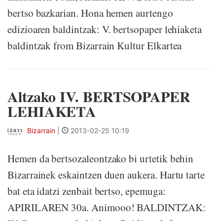
bertso bazkarian. Hona hemen aurtengo
edizioaren baldintzak: V. bertsopaper lehiaketa
baldintzak from Bizarrain Kultur Elkartea
Altzako IV. BERTSOPAPER
LEHIAKETA
Bizarrain
|
2013-02-25 10:19
Hemen da bertsozaleontzako bi urtetik behin
Bizarrainek eskaintzen duen aukera. Hartu tarte
bat eta idatzi zenbait bertso, epemuga:
APIRILAREN 30a. Animooo! BALDINTZAK: