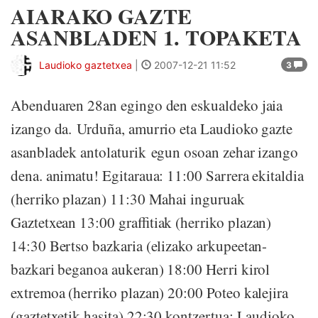
AIARAKO GAZTE
ASANBLADEN 1. TOPAKETA
Laudioko gaztetxea
|
2007-12-21 11:52
3
Abenduaren 28an egingo den eskualdeko jaia
izango da. Urduña, amurrio eta Laudioko gazte
asanbladek antolaturik egun osoan zehar izango
dena. animatu! Egitaraua: 11:00 Sarrera ekitaldia
(herriko plazan) 11:30 Mahai inguruak
Gaztetxean 13:00 graffitiak (herriko plazan)
14:30 Bertso bazkaria (elizako arkupeetan-
bazkari beganoa aukeran) 18:00 Herri kirol
extremoa (herriko plazan) 20:00 Poteo kalejira
(gaztetxetik hasita) 22:30 kontzertua: Laudioko