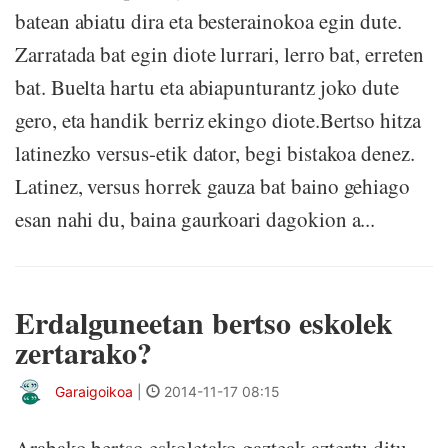
batean abiatu dira eta besterainokoa egin dute.
Zarratada bat egin diote lurrari, lerro bat, erreten
bat. Buelta hartu eta abiapunturantz joko dute
gero, eta handik berriz ekingo diote.Bertso hitza
latinezko versus-etik dator, begi bistakoa denez.
Latinez, versus horrek gauza bat baino gehiago
esan nahi du, baina gaurkoari dagokion a...
Erdalguneetan bertso eskolek
zertarako?
Garaigoikoa
|
2014-11-17 08:15