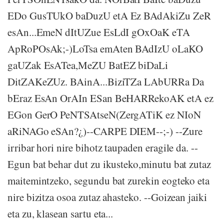
EDo GusTUkO baDuzU etA Ez BAdAkiZu ZeR
esAn...EmeN dItUZue EsLdI gOxOaK eTA
ApRoPOsAk;-)LoTsa emAten BAdIzU oLaKO
gaUZak EsATea,MeZU BatEZ biDaLi
DitZAKeZUz. BAinA...BiziTZa LAbURRa Da
bEraz EsAn OrAIn ESan BeHARRekoAK etA ez
EGon GerO PeNTSAtseN(ZergATiK ez NIoN
aRiNAGo eSAn?¿)--CARPE DIEM--;-) --Zure
irribar hori nire bihotz taupaden eragile da. --
Egun bat behar dut zu ikusteko,minutu bat zutaz
maitemintzeko, segundu bat zurekin eogteko eta
nire bizitza osoa zutaz ahasteko. --Goizean jaiki
eta zu, klasean sartu eta...