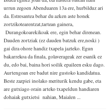
urrun zegoen Abenduaren 13a ere, hurbilduz ari
da. Estresantea behar du azken aste honek
zortzikotearentzat,tartean gainera,
Durangokoarekikoak ere, egin behar direnean.
Dauden zortziak (ez dauden batzuk ere,noski )
gai dira ohore handiz txapela jazteko. Egun
bakarrekoa da finala, golaverageak zer esanik ez
du, edo bai, baina hori soilik epaileen esku dago.
Aurtengoan ere badut nire gustoko kandidatua.
Beste zazpiei inolako meriturik kendu gabe, eta
are gutxiago orain arteko txapeldun handiaren
dohaiak gutxietsi nahian, Maialen ...