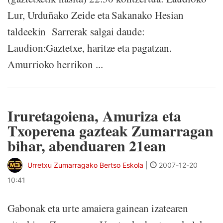
Lur, Urduñako Zeide eta Sakanako Hesian
taldeekin Sarrerak salgai daude:
Laudion:Gaztetxe, haritze eta pagatzan.
Amurrioko herrikon ...
Iruretagoiena, Amuriza eta
Txoperena gazteak Zumarragan
bihar, abenduaren 21ean
Urretxu Zumarragako Bertso Eskola
|
2007-12-20
10:41
Gabonak eta urte amaiera gainean izatearen