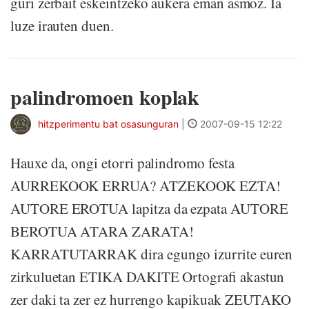
guri zerbait eskeintzeko aukera eman asmoz. Ia
luze irauten duen.
palindromoen koplak
hitzperimentu bat osasunguran
|
2007-09-15 12:22
Hauxe da, ongi etorri palindromo festa
AURREKOOK ERRUA? ATZEKOOK EZTA!
AUTORE EROTUA lapitza da ezpata AUTORE
BEROTUA ATARA ZARATA!
KARRATUTARRAK dira egungo izurrite euren
zirkuluetan ETIKA DAKITE Ortografi akastun
zer daki ta zer ez hurrengo kapikuak ZEUTAKO