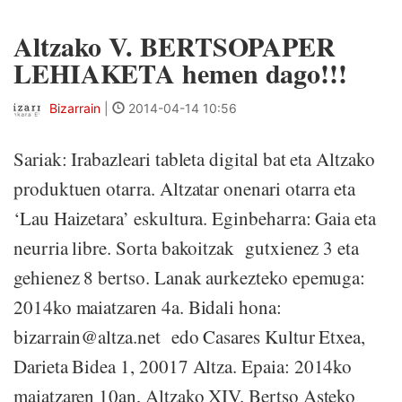
Altzako V. BERTSOPAPER
LEHIAKETA hemen dago!!!
Bizarrain
|
2014-04-14 10:56
Sariak: Irabazleari tableta digital bat eta Altzako
produktuen otarra. Altzatar onenari otarra eta
‘Lau Haizetara’ eskultura. Eginbeharra: Gaia eta
neurria libre. Sorta bakoitzak gutxienez 3 eta
gehienez 8 bertso. Lanak aurkezteko epemuga:
2014ko maiatzaren 4a. Bidali hona:
bizarrain@altza.net edo Casares Kultur Etxea,
Darieta Bidea 1, 20017 Altza. Epaia: 2014ko
maiatzaren 10an, Altzako XIV. Bertso Asteko