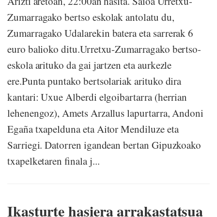
Arizti aretoan, 22:00an hasita. Saioa Urretxu-
Zumarragako bertso eskolak antolatu du,
Zumarragako Udalarekin batera eta sarrerak 6
euro balioko ditu.Urretxu-Zumarragako bertso-
eskola arituko da gai jartzen eta aurkezle
ere.Punta puntako bertsolariak arituko dira
kantari: Uxue Alberdi elgoibartarra (herrian
lehenengoz), Amets Arzallus lapurtarra, Andoni
Egaña txapelduna eta Aitor Mendiluze eta
Sarriegi. Datorren igandean bertan Gipuzkoako
txapelketaren finala j...
Ikasturte hasiera arrakastatsua