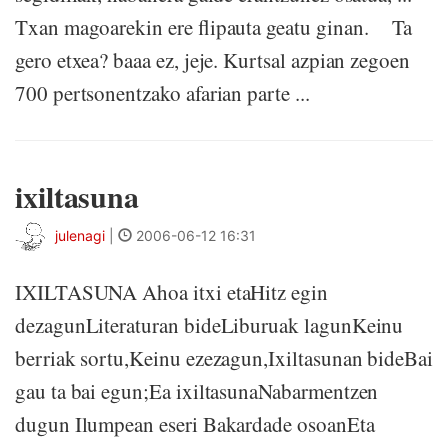
Txan magoarekin ere flipauta geatu ginan. Ta
gero etxea? baaa ez, jeje. Kurtsal azpian zegoen
700 pertsonentzako afarian parte ...
ixiltasuna
julenagi
|
2006-06-12 16:31
IXILTASUNA Ahoa itxi etaHitz egin
dezagunLiteraturan bideLiburuak lagunKeinu
berriak sortu,Keinu ezezagun,Ixiltasunan bideBai
gau ta bai egun;Ea ixiltasunaNabarmentzen
dugun Ilumpean eseri Bakardade osoanEta