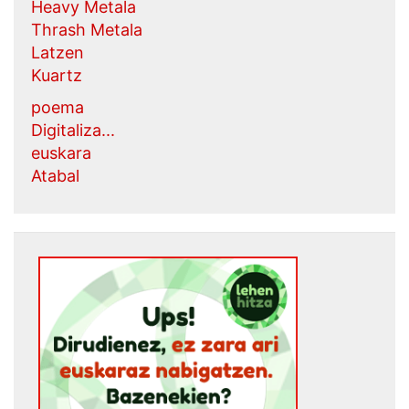
Heavy Metala
Thrash Metala
Latzen
Kuartz
poema
Digitaliza...
euskara
Atabal