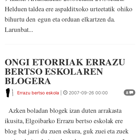
Helduen taldea ere aspalditxoko urteetatik ohiko
bihurtu den egun eta orduan elkartzen da.
Larunbat...
ONGI ETORRIAK ERRAZU
BERTSO ESKOLAREN
BLOGERA
Errazu bertso eskola
|
2007-09-26 00:00
8
Azken boladan blogek izan duten arrakasta
ikusita, Elgoibarko Errazu bertso eskolak ere
blog bat jarri du zuen eskura, guk zuei eta zuek