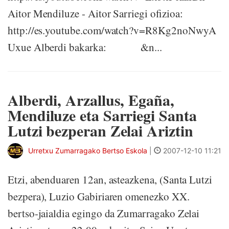
Aitor Mendiluze - Aitor Sarriegi ofizioa:
http://es.youtube.com/watch?v=R8Kg2noNwyA
Uxue Alberdi bakarka: &n...
Alberdi, Arzallus, Egaña,
Mendiluze eta Sarriegi Santa
Lutzi bezperan Zelai Ariztin
Urretxu Zumarragako Bertso Eskola
|
2007-12-10 11:21
Etzi, abenduaren 12an, asteazkena, (Santa Lutzi
bezpera), Luzio Gabiriaren omenezko XX.
bertso-jaialdia egingo da Zumarragako Zelai