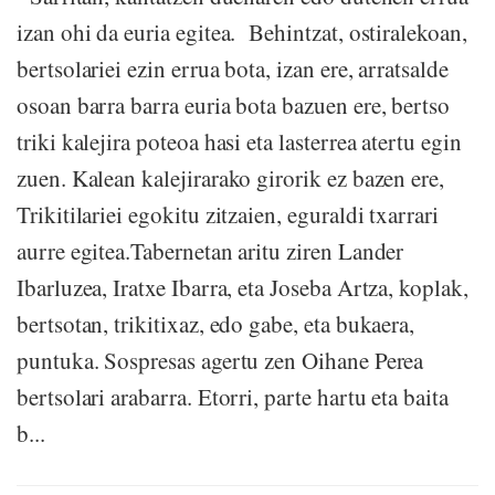
izan ohi da euria egitea. Behintzat, ostiralekoan,
bertsolariei ezin errua bota, izan ere, arratsalde
osoan barra barra euria bota bazuen ere, bertso
triki kalejira poteoa hasi eta lasterrea atertu egin
zuen. Kalean kalejirarako girorik ez bazen ere,
Trikitilariei egokitu zitzaien, eguraldi txarrari
aurre egitea.Tabernetan aritu ziren Lander
Ibarluzea, Iratxe Ibarra, eta Joseba Artza, koplak,
bertsotan, trikitixaz, edo gabe, eta bukaera,
puntuka. Sospresas agertu zen Oihane Perea
bertsolari arabarra. Etorri, parte hartu eta baita
b...