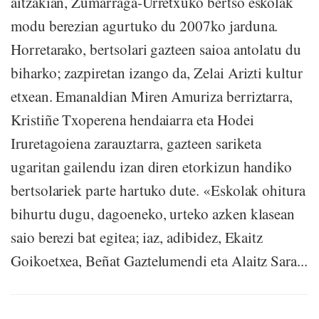
aitzakian, Zumarraga-Urretxuko bertso eskolak
modu berezian agurtuko du 2007ko jarduna.
Horretarako, bertsolari gazteen saioa antolatu du
biharko; zazpiretan izango da, Zelai Arizti kultur
etxean. Emanaldian Miren Amuriza berriztarra,
Kristiñe Txoperena hendaiarra eta Hodei
Iruretagoiena zarauztarra, gazteen sariketa
ugaritan gailendu izan diren etorkizun handiko
bertsolariek parte hartuko dute. «Eskolak ohitura
bihurtu dugu, dagoeneko, urteko azken klasean
saio berezi bat egitea; iaz, adibidez, Ekaitz
Goikoetxea, Beñat Gaztelumendi eta Alaitz Sara...