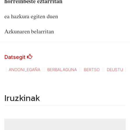
horreinbeste eztarritan
ea hazkura egiten duen
Azkunaren belarritan
Datsegit
ANDONI_EGAÑA
BERBALAGUNA
BERTSO
DEUSTU
Iruzkinak