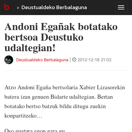
Deustualdeko Berbalaguna
Tog
navi
Andoni Egañak botatako
bertsoa Deustuko
udaltegian!
Deustualdeko Berbalaguna
|
2012-12-18 21:02
Atzo Andoni Egaña bertsolaria Xabier Lizasorekin
batera izan genuen Bidarte udaltegian. Bertan
botatako bertso batzuk bildu ditugu zuekin
konpartitzeko…
Oso gustura egon gara gu