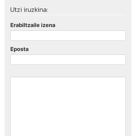
Utzi iruzkina:
Erabiltzaile izena
Eposta