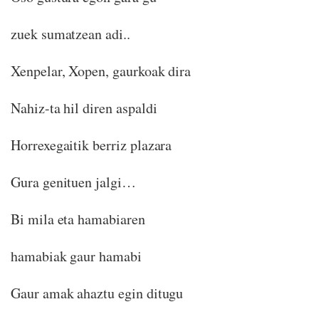
zuek sumatzean adi..
Xenpelar, Xopen, gaurkoak dira
Nahiz-ta hil diren aspaldi
Horrexegaitik berriz plazara
Gura genituen jalgi…
Bi mila eta hamabiaren
hamabiak gaur hamabi
Gaur amak ahaztu egin ditugu