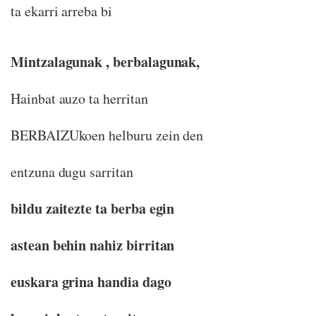
ta ekarri arreba bi
Mintzalagunak , berbalagunak,
Hainbat auzo ta herritan
BERBAIZUkoen helburu zein den
entzuna dugu sarritan
bildu zaitezte ta berba egin
astean behin nahiz birritan
euskara grina handia dago