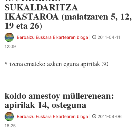
SUKALDARITZA
IKASTAROA (maiatzaren 5, 12,
19 eta 26)
Berbaizu Euskara Elkartearen bloga
|
2011-04-11
12:09
* izena emateko azken eguna apirilak 30
koldo amestoy müllerenean:
apirilak 14, osteguna
Berbaizu Euskara Elkartearen bloga
|
2011-04-06
16:25