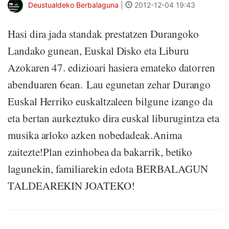
Deustualdeko Berbalaguna
|
2012-12-04 19:43
Hasi dira jada standak prestatzen Durangoko
Landako gunean, Euskal Disko eta Liburu
Azokaren 47. edizioari hasiera emateko datorren
abenduaren 6ean. Lau egunetan zehar Durango
Euskal Herriko euskaltzaleen bilgune izango da
eta bertan aurkeztuko dira euskal liburugintza eta
musika arloko azken nobedadeak.Anima
zaitezte!Plan ezinhobea da bakarrik, betiko
lagunekin, familiarekin edota BERBALAGUN
TALDEAREKIN JOATEKO!