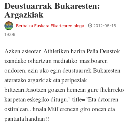
Deustuarrak Bukaresten:
Argazkiak
Berbaizu Euskara Elkartearen bloga
|
2012-05-16
19:09
Azken asteotan Athletiken harira Peña Deustok
izandako oihartzun mediatiko masiboaren
ondoren, ezin uko egin deustuarrek Bukaresten
ateratako argazkiak eta peripeziak
biltzeari.Jasotzen goazen heinean gure flickrreko
karpetan eskegiko ditugu." title="Eta datorren
ostiralean.. finala Müllerenean giro onean eta
pantaila handian!!