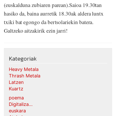
(euskalduna zubiaren parean).Saioa 19.30tan
hasiko da, baina aurretik 18.30ak aldera luntx
txiki bat egongo da bertsolariekin batera.
Galtzeko aitzakirik ezin jarri!
Kategoriak
Heavy Metala
Thrash Metala
Latzen
Kuartz
poema
Digitaliza...
euskara