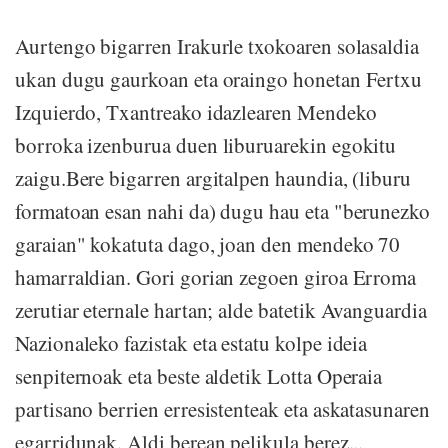
Aurtengo bigarren Irakurle txokoaren solasaldia
ukan dugu gaurkoan eta oraingo honetan Fertxu
Izquierdo, Txantreako idazlearen Mendeko
borroka izenburua duen liburuarekin egokitu
zaigu.Bere bigarren argitalpen haundia, (liburu
formatoan esan nahi da) dugu hau eta "berunezko
garaian" kokatuta dago, joan den mendeko 70
hamarraldian. Gori gorian zegoen giroa Erroma
zerutiar eternale hartan; alde batetik Avanguardia
Nazionaleko fazistak eta estatu kolpe ideia
senpiternoak eta beste aldetik Lotta Operaia
partisano berrien erresistenteak eta askatasunaren
egarridunak. Aldi berean pelikula berez...