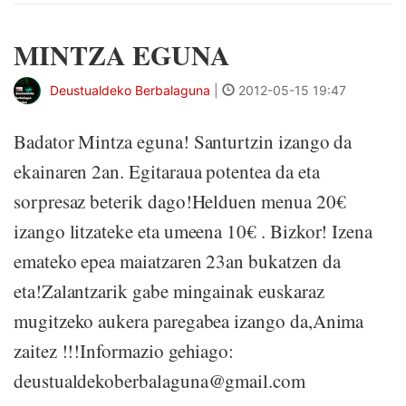
MINTZA EGUNA
Deustualdeko Berbalaguna
|
2012-05-15 19:47
Badator Mintza eguna! Santurtzin izango da
ekainaren 2an. Egitaraua potentea da eta
sorpresaz beterik dago!Helduen menua 20€
izango litzateke eta umeena 10€ . Bizkor! Izena
emateko epea maiatzaren 23an bukatzen da
eta!Zalantzarik gabe mingainak euskaraz
mugitzeko aukera paregabea izango da,Anima
zaitez !!!Informazio gehiago:
deustualdekoberbalaguna@gmail.com