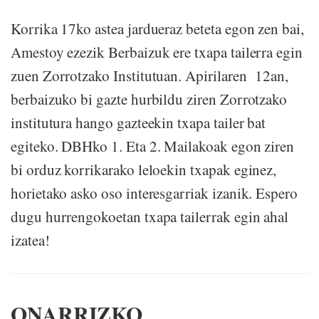
Korrika 17ko astea jardueraz beteta egon zen bai,
Amestoy ezezik Berbaizuk ere txapa tailerra egin
zuen Zorrotzako Institutuan. Apirilaren 12an,
berbaizuko bi gazte hurbildu ziren Zorrotzako
institutura hango gazteekin txapa tailer bat
egiteko. DBHko 1. Eta 2. Mailakoak egon ziren
bi orduz korrikarako leloekin txapak eginez,
horietako asko oso interesgarriak izanik. Espero
dugu hurrengokoetan txapa tailerrak egin ahal
izatea!
ONARRIZKO