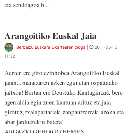
eta sendoagoa b...
Arangoitiko Euskal Jaia
Berbaizu Euskara Elkartearen bloga
|
2011-06-13
11:32
Aurten ere giro ezinhobea Arangoitiko Euskal
jaian... maiatzaren azken egunetan ospatutako
jaitxoa! Bertan ere Deustuko Kantagintzak bere
agerraldia egin zuen kantuan arituz eta jaia
girotuz, txalapartariak, zanpantzarrak, azoka eta
abar jarduerekin batera!
ARGAZKI GEHIAGO HEMEN