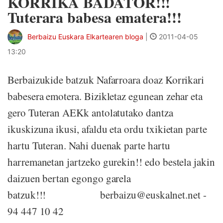
KORRIKA BADATOR!!!
Tuterara babesa ematera!!!
Berbaizu Euskara Elkartearen bloga
|
2011-04-05
13:20
Berbaizukide batzuk Nafarroara doaz Korrikari
babesera emotera. Bizikletaz egunean zehar eta
gero Tuteran AEKk antolatutako dantza
ikuskizuna ikusi, afaldu eta ordu txikietan parte
hartu Tuteran. Nahi duenak parte hartu
harremanetan jartzeko gurekin!! edo bestela jakin
daizuen bertan egongo garela
batzuk!!! berbaizu@euskalnet.net -
94 447 10 42