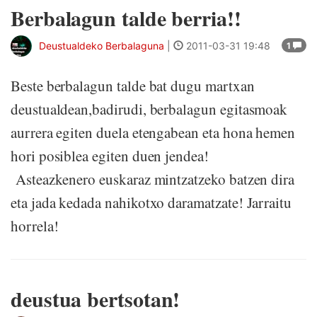
Berbalagun talde berria!!
Deustualdeko Berbalaguna
|
2011-03-31 19:48
1
Beste berbalagun talde bat dugu martxan
deustualdean,badirudi, berbalagun egitasmoak
aurrera egiten duela etengabean eta hona hemen
hori posiblea egiten duen jendea!
Asteazkenero euskaraz mintzatzeko batzen dira
eta jada kedada nahikotxo daramatzate! Jarraitu
horrela!
deustua bertsotan!