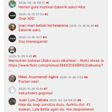
2026-02-16 08:57
#1
Hemen gure iruzkina! Eskerrik asko! Aitor
2025-12-19 07:54
#2
Ona! XDD
joan mari beloki kortexarena
2025-12-16 16:49
#3
Eskerrik asko.
2025-12-16 14:17
#4
Oso interesgarria!
2025-11-29 11:43
#5
Marrazkien babesa Uliako auzo elkarteari - Aketz etxea (argaz
https://www.flickr.com/photos/38892589@N02/albums/7217
...
Mikel Asurmendi Agirre
2025-11-26 11:59
#6
Pozten naiz!
2025-11-26 10:44
#7
Irakurtzeko gogotsu!
Juan Luis Zabala
2025-02-04 09:33
#8
Hala da, begi zorrotza duzu. Aurkitu dut: 41.
atalean, Laia Beitia ageri da, nire despistearen