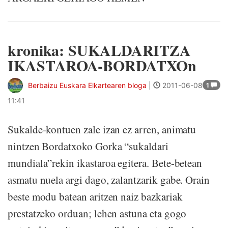
kronika: SUKALDARITZA
IKASTAROA-BORDATXOn
Berbaizu Euskara Elkartearen bloga
|
2011-06-08
1
11:41
Sukalde-kontuen zale izan ez arren, animatu
nintzen Bordatxoko Gorka “sukaldari
mundiala”rekin ikastaroa egitera. Bete-betean
asmatu nuela argi dago, zalantzarik gabe. Orain
beste modu batean aritzen naiz bazkariak
prestatzeko orduan; lehen astuna eta gogo