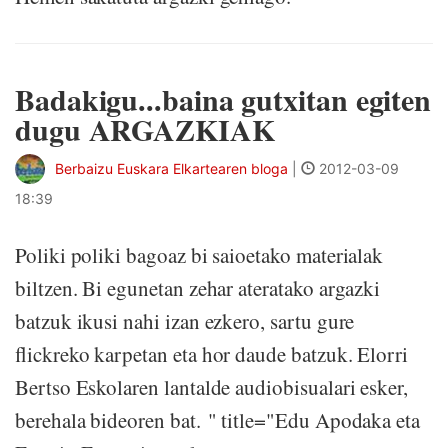
Badakigu...baina gutxitan egiten
dugu ARGAZKIAK
Berbaizu Euskara Elkartearen bloga
|
2012-03-09
18:39
Poliki poliki bagoaz bi saioetako materialak
biltzen. Bi egunetan zehar ateratako argazki
batzuk ikusi nahi izan ezkero, sartu gure
flickreko karpetan eta hor daude batzuk. Elorri
Bertso Eskolaren lantalde audiobisualari esker,
berehala bideoren bat. " title="Edu Apodaka eta