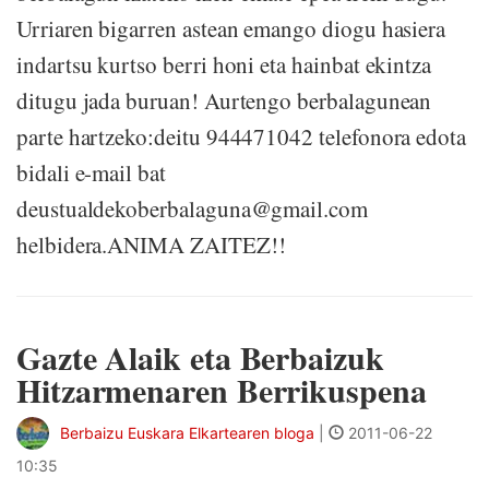
Urriaren bigarren astean emango diogu hasiera
indartsu kurtso berri honi eta hainbat ekintza
ditugu jada buruan! Aurtengo berbalagunean
parte hartzeko:deitu 944471042 telefonora edota
bidali e-mail bat
deustualdekoberbalaguna@gmail.com
helbidera.ANIMA ZAITEZ!!
Gazte Alaik eta Berbaizuk
Hitzarmenaren Berrikuspena
Berbaizu Euskara Elkartearen bloga
|
2011-06-22
10:35