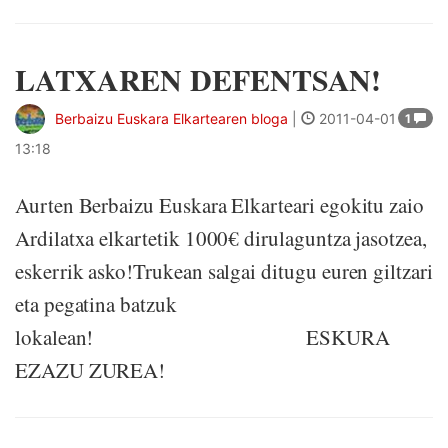
LATXAREN DEFENTSAN!
Berbaizu Euskara Elkartearen bloga
|
2011-04-01
1
13:18
Aurten Berbaizu Euskara Elkarteari egokitu zaio
Ardilatxa elkartetik 1000€ dirulaguntza jasotzea,
eskerrik asko!Trukean salgai ditugu euren giltzari
eta pegatina batzuk
lokalean! ESKURA
EZAZU ZUREA!