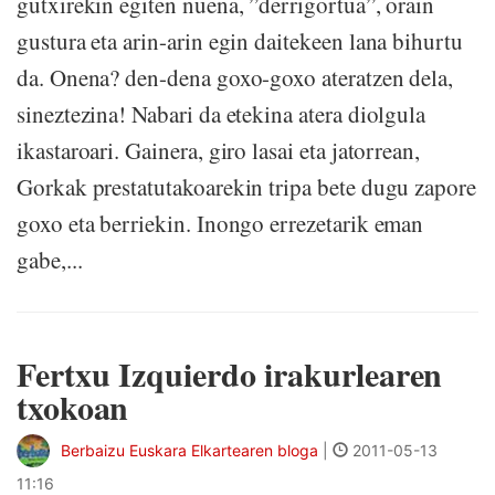
gutxirekin egiten nuena, ”derrigortua”, orain
gustura eta arin-arin egin daitekeen lana bihurtu
da. Onena? den-dena goxo-goxo ateratzen dela,
sineztezina! Nabari da etekina atera diolgula
ikastaroari. Gainera, giro lasai eta jatorrean,
Gorkak prestatutakoarekin tripa bete dugu zapore
goxo eta berriekin. Inongo errezetarik eman
gabe,...
Fertxu Izquierdo irakurlearen
txokoan
Berbaizu Euskara Elkartearen bloga
|
2011-05-13
11:16