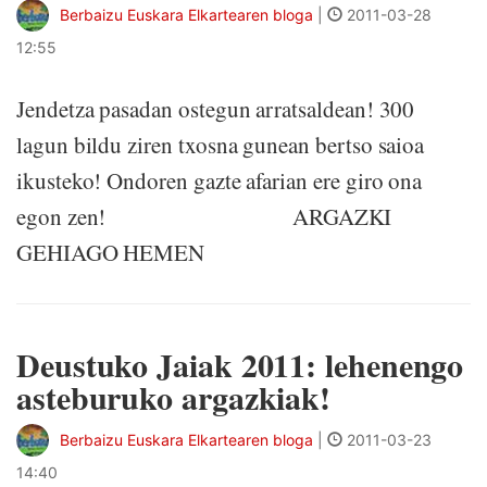
Berbaizu Euskara Elkartearen bloga
|
2011-03-28
12:55
Jendetza pasadan ostegun arratsaldean! 300
lagun bildu ziren txosna gunean bertso saioa
ikusteko! Ondoren gazte afarian ere giro ona
egon zen! ARGAZKI
GEHIAGO HEMEN
Deustuko Jaiak 2011: lehenengo
asteburuko argazkiak!
Berbaizu Euskara Elkartearen bloga
|
2011-03-23
14:40