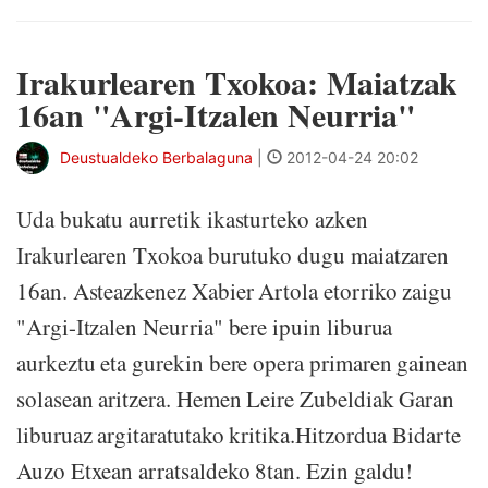
Irakurlearen Txokoa: Maiatzak
16an "Argi-Itzalen Neurria"
Deustualdeko Berbalaguna
|
2012-04-24 20:02
Uda bukatu aurretik ikasturteko azken
Irakurlearen Txokoa burutuko dugu maiatzaren
16an. Asteazkenez Xabier Artola etorriko zaigu
"Argi-Itzalen Neurria" bere ipuin liburua
aurkeztu eta gurekin bere opera primaren gainean
solasean aritzera. Hemen Leire Zubeldiak Garan
liburuaz argitaratutako kritika.Hitzordua Bidarte
Auzo Etxean arratsaldeko 8tan. Ezin galdu!