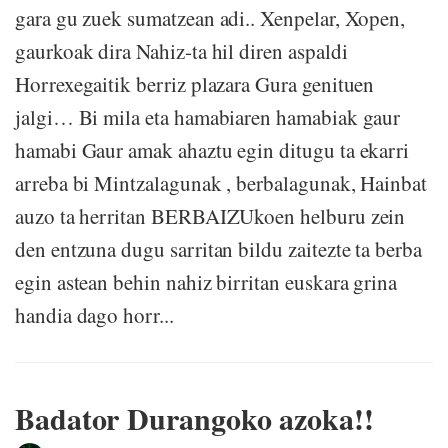
gara gu zuek sumatzean adi.. Xenpelar, Xopen,
gaurkoak dira Nahiz-ta hil diren aspaldi
Horrexegaitik berriz plazara Gura genituen
jalgi… Bi mila eta hamabiaren hamabiak gaur
hamabi Gaur amak ahaztu egin ditugu ta ekarri
arreba bi Mintzalagunak , berbalagunak, Hainbat
auzo ta herritan BERBAIZUkoen helburu zein
den entzuna dugu sarritan bildu zaitezte ta berba
egin astean behin nahiz birritan euskara grina
handia dago horr...
Badator Durangoko azoka!!