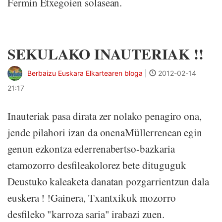
Fermin Etxegoien solasean.
SEKULAKO INAUTERIAK !!
Berbaizu Euskara Elkartearen bloga
|
2012-02-14
21:17
Inauteriak pasa dirata zer nolako penagiro ona,
jende pilahori izan da onenaMüllerrenean egin
genun ezkontza ederrenabertso-bazkaria
etamozorro desfileakolorez bete dituguguk
Deustuko kaleaketa danatan pozgarrientzun dala
euskera ! !Gainera, Txantxikuk mozorro
desfileko "karroza saria" irabazi zuen.