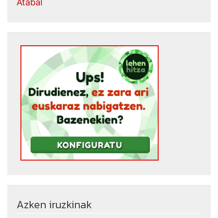
Atabal
Azken iruzkinak