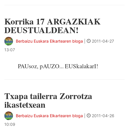
Korrika 17 ARGAZKIAK
DEUSTUALDEAN!
Berbaizu Euskara Elkartearen bloga
|
2011-04-27
13:07
PAUsoz, pAUZO... EUSkalakarI!
Txapa tailerra Zorrotza
ikastetxean
Berbaizu Euskara Elkartearen bloga
|
2011-04-26
10:09