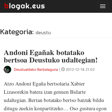
Tog
navi
Kategoria:
deustu
Andoni Egañak botatako
bertsoa Deustuko udaltegian!
Deustualdeko Berbalaguna
|
2012-12-18 21:02
Atzo Andoni Egaña bertsolaria Xabier
Lizasorekin batera izan genuen Bidarte
udaltegian. Bertan botatako bertso batzuk bildu
ditugu zuekin konpartitzeko… Oso gustura egon