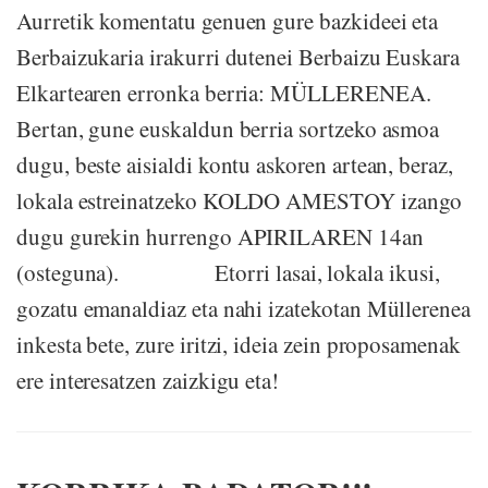
Aurretik komentatu genuen gure bazkideei eta
Berbaizukaria irakurri dutenei Berbaizu Euskara
Elkartearen erronka berria: MÜLLERENEA.
Bertan, gune euskaldun berria sortzeko asmoa
dugu, beste aisialdi kontu askoren artean, beraz,
lokala estreinatzeko KOLDO AMESTOY izango
dugu gurekin hurrengo APIRILAREN 14an
(osteguna). Etorri lasai, lokala ikusi,
gozatu emanaldiaz eta nahi izatekotan Müllerenea
inkesta bete, zure iritzi, ideia zein proposamenak
ere interesatzen zaizkigu eta!