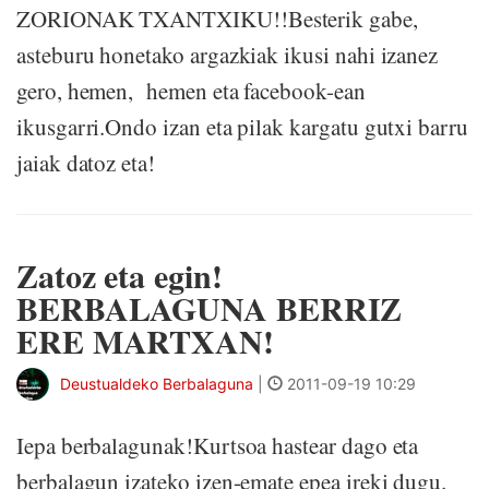
ZORIONAK TXANTXIKU!!Besterik gabe,
asteburu honetako argazkiak ikusi nahi izanez
gero, hemen, hemen eta facebook-ean
ikusgarri.Ondo izan eta pilak kargatu gutxi barru
jaiak datoz eta!
Zatoz eta egin!
BERBALAGUNA BERRIZ
ERE MARTXAN!
Deustualdeko Berbalaguna
|
2011-09-19 10:29
Iepa berbalagunak!Kurtsoa hastear dago eta
berbalagun izateko izen-emate epea ireki dugu.