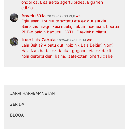
ondorioz, Lisa Beitia agertu ordez. Bigarren
edizior...
Angelu Villa
2025-02-03 21:11
#9
Egia esan, liburua orraztatu eta ez dut aurkitu!
Baina ziur nago ikusi nuela, irakurri nuenean. Lburua
PDF-n baldin baduzu, CRTL+F teklekin bilatu.
Juan Luis Zabala
2025-02-03 12:14
#10
Laia Beitia? Aipatu dut inoiz nik Laia Beitia? Non?
Hala izan bada, ez daukat gogoan, eta ez dakit
nola gertatu den, baina, izatekotan, ohartu gabe.
JARRI HARREMANETAN
|
ZER DA
|
BLOGA