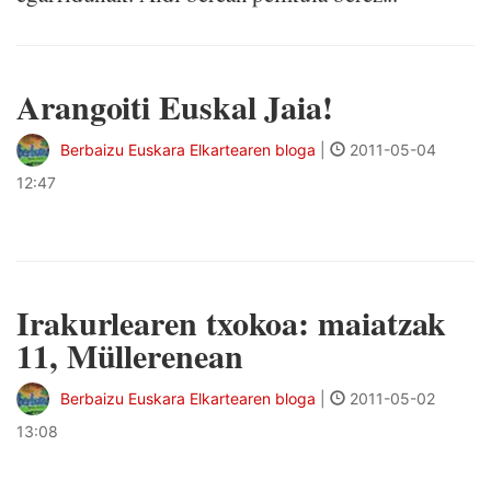
Arangoiti Euskal Jaia!
Berbaizu Euskara Elkartearen bloga
|
2011-05-04
12:47
Irakurlearen txokoa: maiatzak
11, Müllerenean
Berbaizu Euskara Elkartearen bloga
|
2011-05-02
13:08