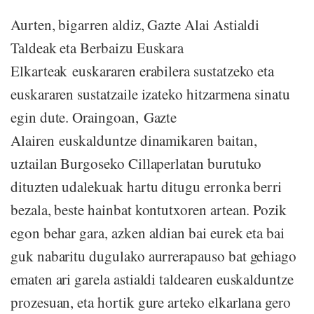
Aurten, bigarren aldiz, Gazte Alai Astialdi
Taldeak eta Berbaizu Euskara
Elkarteak euskararen erabilera sustatzeko eta
euskararen sustatzaile izateko hitzarmena sinatu
egin dute. Oraingoan, Gazte
Alairen euskalduntze dinamikaren baitan,
uztailan Burgoseko Cillaperlatan burutuko
dituzten udalekuak hartu ditugu erronka berri
bezala, beste hainbat kontutxoren artean. Pozik
egon behar gara, azken aldian bai eurek eta bai
guk nabaritu dugulako aurrerapauso bat gehiago
ematen ari garela astialdi taldearen euskalduntze
prozesuan, eta hortik gure arteko elkarlana gero