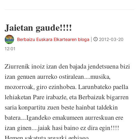
Jaietan gaude!!!!
Berbaizu Euskara Elkartearen bloga
|
2012-03-20
12:01
Ziurrenik inoiz izan den bajada jendetsuena bizi
izan genuen aurreko ostiralean....musika,
mozorroak, giro ezinhobea. Larunbateko paella
lehiaketan Pare irabazle, eta Berbaizuk bigarren
saria konpartitu zuen beste hainbat taldekin
batera....Igandeko emakumeen aurreskuan ere
izan ginen....jaiak hasi baino ez dira egin!!!!
Hemen sakatuta argazki gehiago.