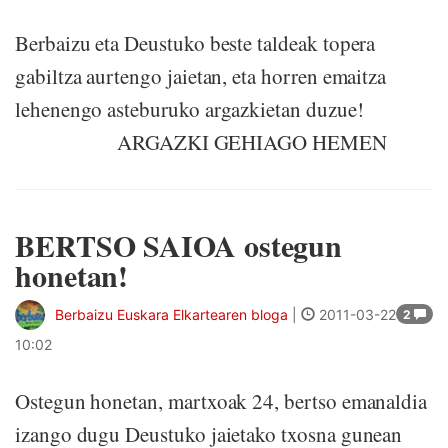
Berbaizu eta Deustuko beste taldeak topera
gabiltza aurtengo jaietan, eta horren emaitza
lehenengo asteburuko argazkietan duzue!
ARGAZKI GEHIAGO HEMEN
BERTSO SAIOA ostegun
honetan!
Berbaizu Euskara Elkartearen bloga
|
2011-03-22
2
10:02
Ostegun honetan, martxoak 24, bertso emanaldia
izango dugu Deustuko jaietako txosna gunean