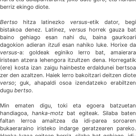
berriz ekingo diote.
Bertso
hitza latinezko
versus-
etik dator, begi
bistakoa denez. Latinez,
versus
horrek gauza bat
baino gehiago esan nahi du, baina gaurkoari
dagokion adieran
itzuli
esan nahiko luke. Horixe d
versus
-a: goldeak eginiko lerro bat, amaierara
iristean atzera lehengora itzultzen dena. Horregatik
(ere) kosta izan zaigu hainbeste erdaldunei bertsoa
zer den azaltzen. Haiek lerro bakoitzari deitzen diote
verso
; guk, ahapaldi osoa izendatzeko erabiltzen
dugu
bertso
.
Min ematen digu, toki eta egoera batzuetan
handiagoa,
hanka-motz
bat egiteak. Silaba bate
faltan lerroa amaitzea da idi-parea soroaren
bukaeraraino iristeko indarge geratzearen pareko.
Hanka-luzea
egitean berriz, silaba bat gehiago, idi-