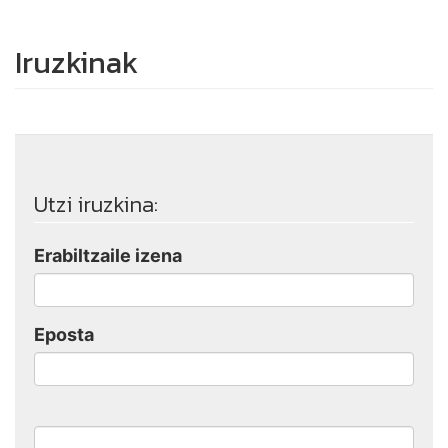
Iruzkinak
Utzi iruzkina:
Erabiltzaile izena
Eposta