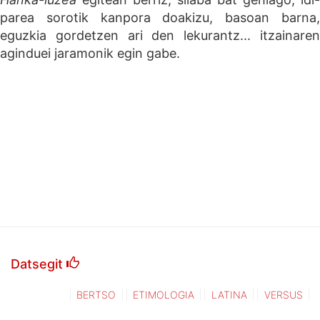
parea sorotik kanpora doakizu, basoan barna,
eguzkia gordetzen ari den lekurantz... itzainaren
aginduei jaramonik egin gabe.
Datsegit
BERTSO
ETIMOLOGIA
LATINA
VERSUS