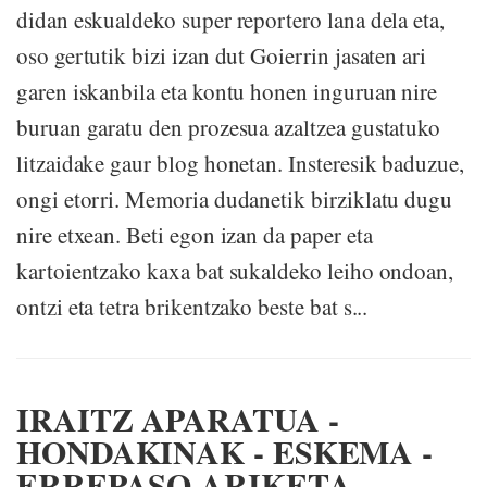
didan eskualdeko super reportero lana dela eta,
oso gertutik bizi izan dut Goierrin jasaten ari
garen iskanbila eta kontu honen inguruan nire
buruan garatu den prozesua azaltzea gustatuko
litzaidake gaur blog honetan. Insteresik baduzue,
ongi etorri. Memoria dudanetik birziklatu dugu
nire etxean. Beti egon izan da paper eta
kartoientzako kaxa bat sukaldeko leiho ondoan,
ontzi eta tetra brikentzako beste bat s...
IRAITZ APARATUA -
HONDAKINAK - ESKEMA -
ERREPASO ARIKETA -