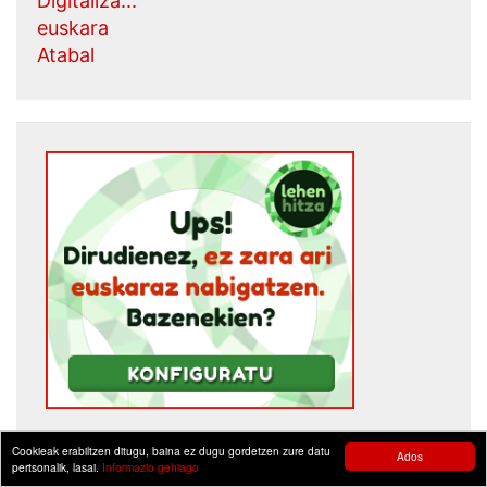
Digitaliza...
euskara
Atabal
Cookieak erabiltzen ditugu, baina ez dugu gordetzen zure datu
Ados
pertsonalik, lasai.
Informazio gehiago