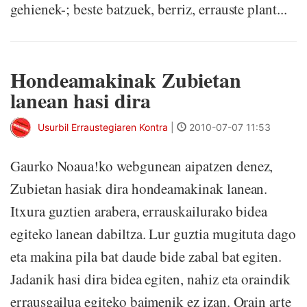
gehienek-; beste batzuek, berriz, errauste plant...
Hondeamakinak Zubietan
lanean hasi dira
Usurbil Erraustegiaren Kontra
|
2010-07-07 11:53
Gaurko Noaua!ko webgunean aipatzen denez,
Zubietan hasiak dira hondeamakinak lanean.
Itxura guztien arabera, errauskailurako bidea
egiteko lanean dabiltza. Lur guztia mugituta dago
eta makina pila bat daude bide zabal bat egiten.
Jadanik hasi dira bidea egiten, nahiz eta oraindik
errausgailua egiteko baimenik ez izan. Orain arte