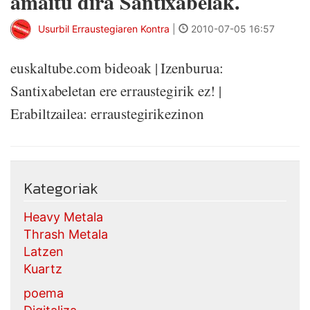
amaitu dira Santixabelak.
Usurbil Erraustegiaren Kontra
|
2010-07-05 16:57
euskaltube.com bideoak | Izenburua:
Santixabeletan ere erraustegirik ez! |
Erabiltzailea: erraustegirikezinon
Kategoriak
Heavy Metala
Thrash Metala
Latzen
Kuartz
poema