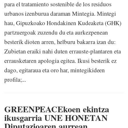
para el tratamiento sostenible de los residuos
urbanos izenburua daraman Mintegia. Mintegi
hau, Gipuzkoako Hondakinen Kudeaketa (GHK)
partzuergoak zuzendu du eta aurkezpenean
besterik dioten arren, helburu bakarra izan du:
Zubietan eraiki nahi duten errauste-plantaren eta
errausketaren apologia egitea. Ikusi besterik ez
dago, egitaraua eta oro har, mintegikideen
profila;...
GREENPEACEkoen ekintza
ikusgarria UNE HONETAN
Diputazioaren aurrean