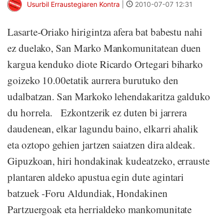
Usurbil Erraustegiaren Kontra
|
2010-07-07 12:31
Lasarte-Oriako hirigintza afera bat babestu nahi
ez duelako, San Marko Mankomunitatean duen
kargua kenduko diote Ricardo Ortegari biharko
goizeko 10.00etatik aurrera burutuko den
udalbatzan. San Markoko lehendakaritza galduko
du horrela. Ezkontzerik ez duten bi jarrera
daudenean, elkar lagundu baino, elkarri ahalik
eta oztopo gehien jartzen saiatzen dira aldeak.
Gipuzkoan, hiri hondakinak kudeatzeko, errauste
plantaren aldeko apustua egin dute agintari
batzuek -Foru Aldundiak, Hondakinen
Partzuergoak eta herrialdeko mankomunitate