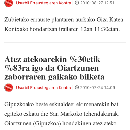
Usurbil Erraustegiaren Kontra
|
2010-08-27 12:51
Zubietako errauste plantaren aurkako Giza Katea
Kontxako hondartzan irailaren 12an 11:30etan.
Atez atekoarekin %30etik
%83ra igo da Oiartzunen
zaborraren gaikako bilketa
Usurbil Erraustegiaren Kontra
|
2010-07-24 14:09
Gipuzkoako beste eskualdeei ekimenarekin bat
egiteko eskatu die San Markoko lehendakariak.
Oiartzunen (Gipuzkoa) hondakinen atez ateko