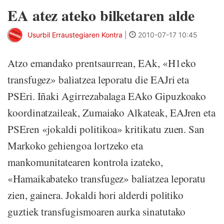
EA atez ateko bilketaren alde
Usurbil Erraustegiaren Kontra
|
2010-07-17 10:45
Atzo emandako prentsaurrean, EAk, «H1eko
transfugez» baliatzea leporatu die EAJri eta
PSEri. Iñaki Agirrezabalaga EAko Gipuzkoako
koordinatzaileak, Zumaiako Alkateak, EAJren eta
PSEren «jokaldi politikoa» kritikatu zuen. San
Markoko gehiengoa lortzeko eta
mankomunitatearen kontrola izateko,
«Hamaikabateko transfugez» baliatzea leporatu
zien, gainera. Jokaldi hori alderdi politiko
guztiek transfugismoaren aurka sinatutako