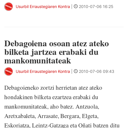
Usurbil Erraustegiaren Kontra
|
2010-07-06 16:25
Debagoiena osoan atez ateko
bilketa jartzea erabaki du
mankomunitateak
Usurbil Erraustegiaren Kontra
|
2010-07-06 09:43
Debagoieneko zortzi herrietan atez ateko
hondakinen bilketa ezartzea erabaki du
mankomunitateak, aho batez. Antzuola,
Aretxabaleta, Arrasate, Bergara, Elgeta,
Eskoriatza, Leintz-Gatzaga eta Oñati batzen ditu