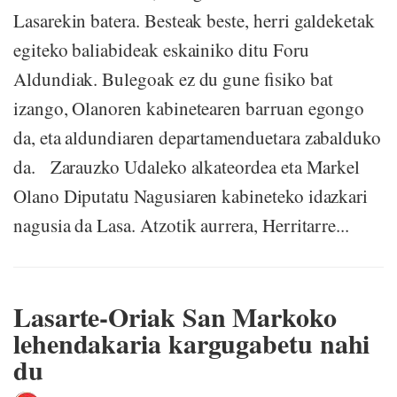
Lasarekin batera. Besteak beste, herri galdeketak
egiteko baliabideak eskainiko ditu Foru
Aldundiak. Bulegoak ez du gune fisiko bat
izango, Olanoren kabinetearen barruan egongo
da, eta aldundiaren departamenduetara zabalduko
da. Zarauzko Udaleko alkateordea eta Markel
Olano Diputatu Nagusiaren kabineteko idazkari
nagusia da Lasa. Atzotik aurrera, Herritarre...
Lasarte-Oriak San Markoko
lehendakaria kargugabetu nahi
du