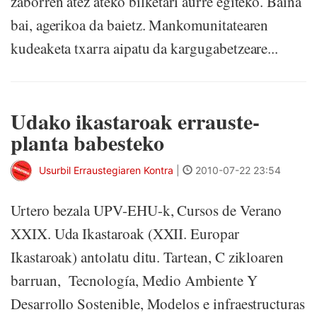
zaborren atez ateko bilketari aurre egiteko. Baina
bai, agerikoa da baietz. Mankomunitatearen
kudeaketa txarra aipatu da kargugabetzeare...
Udako ikastaroak errauste-
planta babesteko
Usurbil Erraustegiaren Kontra
|
2010-07-22 23:54
Urtero bezala UPV-EHU-k, Cursos de Verano
XXIX. Uda Ikastaroak (XXII. Europar
Ikastaroak) antolatu ditu. Tartean, C zikloaren
barruan, Tecnología, Medio Ambiente Y
Desarrollo Sostenible, Modelos e infraestructuras