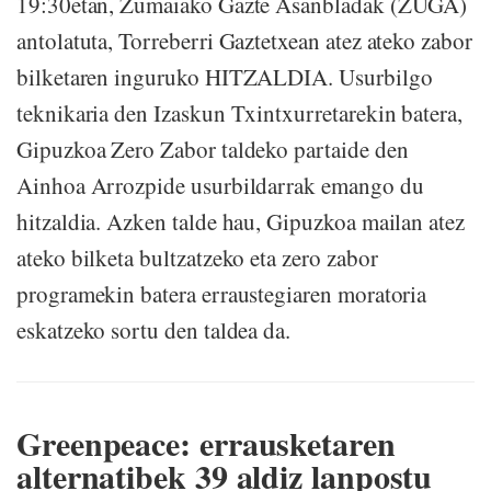
19:30etan, Zumaiako Gazte Asanbladak (ZUGA)
antolatuta, Torreberri Gaztetxean atez ateko zabor
bilketaren inguruko HITZALDIA. Usurbilgo
teknikaria den Izaskun Txintxurretarekin batera,
Gipuzkoa Zero Zabor taldeko partaide den
Ainhoa Arrozpide usurbildarrak emango du
hitzaldia. Azken talde hau, Gipuzkoa mailan atez
ateko bilketa bultzatzeko eta zero zabor
programekin batera erraustegiaren moratoria
eskatzeko sortu den taldea da.
Greenpeace: errausketaren
alternatibek 39 aldiz lanpostu