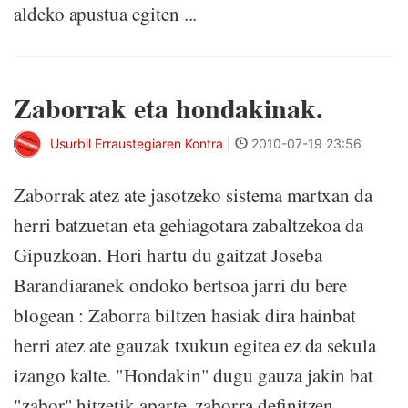
aldeko apustua egiten ...
Zaborrak eta hondakinak.
Usurbil Erraustegiaren Kontra
|
2010-07-19 23:56
Zaborrak atez ate jasotzeko sistema martxan da
herri batzuetan eta gehiagotara zabaltzekoa da
Gipuzkoan. Hori hartu du gaitzat Joseba
Barandiaranek ondoko bertsoa jarri du bere
blogean : Zaborra biltzen hasiak dira hainbat
herri atez ate gauzak txukun egitea ez da sekula
izango kalte. "Hondakin" dugu gauza jakin bat
"zabor" hitzetik aparte, zaborra definitzen