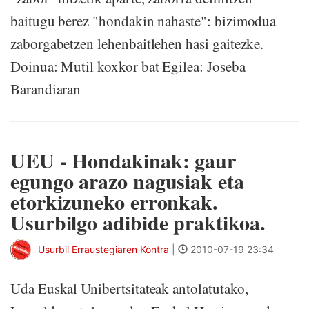
baitugu berez "hondakin nahaste": bizimodua
zaborgabetzen lehenbaitlehen hasi gaitezke.
Doinua: Mutil koxkor bat Egilea: Joseba
Barandiaran
UEU - Hondakinak: gaur
egungo arazo nagusiak eta
etorkizuneko erronkak.
Usurbilgo adibide praktikoa.
Usurbil Erraustegiaren Kontra
|
2010-07-19 23:34
Uda Euskal Unibertsitateak antolatutako,