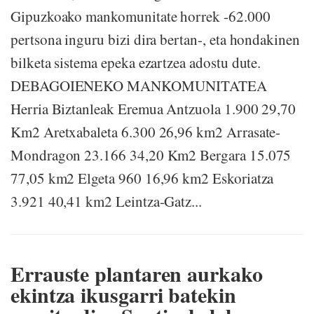
Gipuzkoako mankomunitate horrek -62.000
pertsona inguru bizi dira bertan-, eta hondakinen
bilketa sistema epeka ezartzea adostu dute.
DEBAGOIENEKO MANKOMUNITATEA
Herria Biztanleak Eremua Antzuola 1.900 29,70
Km2 Aretxabaleta 6.300 26,96 km2 Arrasate-
Mondragon 23.166 34,20 Km2 Bergara 15.075
77,05 km2 Elgeta 960 16,96 km2 Eskoriatza
3.921 40,41 km2 Leintza-Gatz...
Errauste plantaren aurkako
ekintza ikusgarri batekin