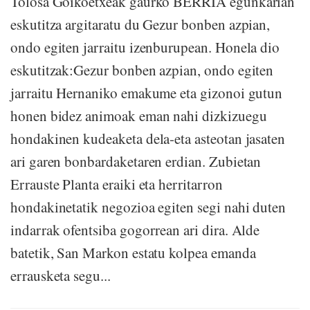
Tolosa Goikoetxeak gaurko BERRIA egunkarian
eskutitza argitaratu du Gezur bonben azpian,
ondo egiten jarraitu izenburupean. Honela dio
eskutitzak:Gezur bonben azpian, ondo egiten
jarraitu Hernaniko emakume eta gizonoi gutun
honen bidez animoak eman nahi dizkizuegu
hondakinen kudeaketa dela-eta asteotan jasaten
ari garen bonbardaketaren erdian. Zubietan
Errauste Planta eraiki eta herritarron
hondakinetatik negozioa egiten segi nahi duten
indarrak ofentsiba gogorrean ari dira. Alde
batetik, San Markon estatu kolpea emanda
errausketa segu...