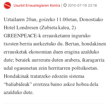
Usurbil Erraustegiaren Kontra
|
2010-07-19 23:18
Uztailaren 20an, goizeko 11.00etan, Donostiako
Hotel Londresen (Zubieta kalea, 2)
GREENPEACE-k errausketaren inguruko
txosten berria aurkeztuko du. Bertan, hondakinen
errausketak ekonomian duen eragina azalduko
dute; beraiek aurreratu duten arabera, ikaragarria
udal ogasunetan zein herritarren poltsikoetan.
Hondakinak tratatzeko edozein sistema
“baliabideak” erretzea baino askoz hobea dela
azalduko dute.