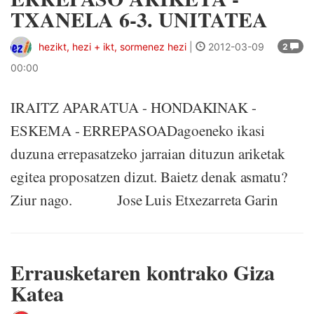
TXANELA 6-3. UNITATEA
hezikt, hezi + ikt, sormenez hezi
|
2012-03-09
2
00:00
IRAITZ APARATUA - HONDAKINAK -
ESKEMA - ERREPASOADagoeneko ikasi
duzuna errepasatzeko jarraian dituzun ariketak
egitea proposatzen dizut. Baietz denak asmatu?
Ziur nago. Jose Luis Etxezarreta Garin
Errausketaren kontrako Giza
Katea