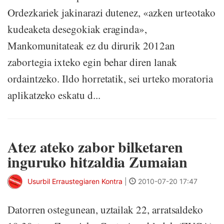
Ordezkariek jakinarazi dutenez, «azken urteotako
kudeaketa desegokiak eraginda»,
Mankomunitateak ez du dirurik 2012an
zabortegia ixteko egin behar diren lanak
ordaintzeko. Ildo horretatik, sei urteko moratoria
aplikatzeko eskatu d...
Atez ateko zabor bilketaren
inguruko hitzaldia Zumaian
Usurbil Erraustegiaren Kontra
|
2010-07-20 17:47
Datorren ostegunean, uztailak 22, arratsaldeko