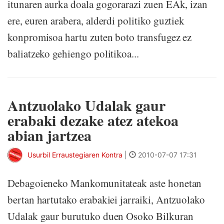
itunaren aurka doala gogorarazi zuen EAk, izan
ere, euren arabera, alderdi politiko guztiek
konpromisoa hartu zuten boto transfugez ez
baliatzeko gehiengo politikoa...
Antzuolako Udalak gaur
erabaki dezake atez atekoa
abian jartzea
Usurbil Erraustegiaren Kontra
|
2010-07-07 17:31
Debagoieneko Mankomunitateak aste honetan
bertan hartutako erabakiei jarraiki, Antzuolako
Udalak gaur burutuko duen Osoko Bilkuran