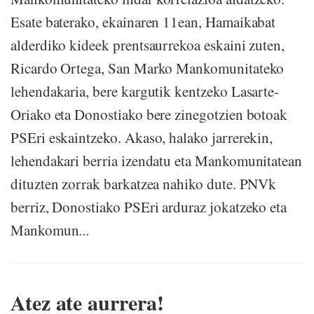
Esate baterako, ekainaren 11ean, Hamaikabat
alderdiko kideek prentsaurrekoa eskaini zuten,
Ricardo Ortega, San Marko Mankomunitateko
lehendakaria, bere kargutik kentzeko Lasarte-
Oriako eta Donostiako bere zinegotzien botoak
PSEri eskaintzeko. Akaso, halako jarrerekin,
lehendakari berria izendatu eta Mankomunitatean
dituzten zorrak barkatzea nahiko dute. PNVk
berriz, Donostiako PSEri arduraz jokatzeko eta
Mankomun...
Atez ate aurrera!