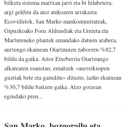
bilketa sistema martxan jarri eta bi hilabetera,
argi gelditu da atez atekoaren arrakasta:
Ecovidiriok, San Marko mankomunitateak,
Gipuzkoako Foru Aldundiak eta Urnieta eta
Martuteneko plantek emandako datuen arabera,
aurtengo ekainean Oiartzunen zaborren %82,7
bildu da gaika. Aitor Etxeberria Oiartzungo
alkatearen esanetan, emaitzek «aurreikuspen
guztiak bete eta gainditu» dituzte, iazko ekainean
%30,7 bildu baitzen gaika. Atzo goizean
egindako pren...
San Marko, bozgorailu eta