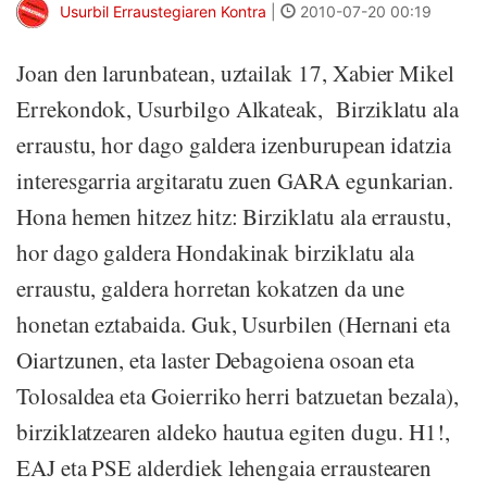
Usurbil Erraustegiaren Kontra
|
2010-07-20 00:19
Joan den larunbatean, uztailak 17, Xabier Mikel
Errekondok, Usurbilgo Alkateak, Birziklatu ala
erraustu, hor dago galdera izenburupean idatzia
interesgarria argitaratu zuen GARA egunkarian.
Hona hemen hitzez hitz: Birziklatu ala erraustu,
hor dago galdera Hondakinak birziklatu ala
erraustu, galdera horretan kokatzen da une
honetan eztabaida. Guk, Usurbilen (Hernani eta
Oiartzunen, eta laster Debagoiena osoan eta
Tolosaldea eta Goierriko herri batzuetan bezala),
birziklatzearen aldeko hautua egiten dugu. H1!,
EAJ eta PSE alderdiek lehengaia erraustearen