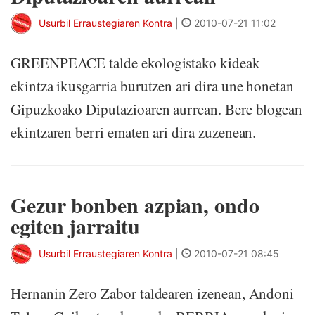
Usurbil Erraustegiaren Kontra
|
2010-07-21 11:02
GREENPEACE talde ekologistako kideak
ekintza ikusgarria burutzen ari dira une honetan
Gipuzkoako Diputazioaren aurrean. Bere blogean
ekintzaren berri ematen ari dira zuzenean.
Gezur bonben azpian, ondo
egiten jarraitu
Usurbil Erraustegiaren Kontra
|
2010-07-21 08:45
Hernanin Zero Zabor taldearen izenean, Andoni