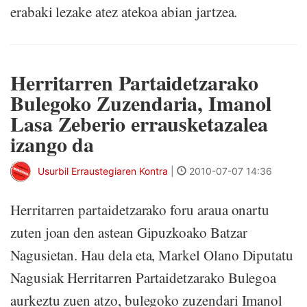
erabaki lezake atez atekoa abian jartzea.
Herritarren Partaidetzarako
Bulegoko Zuzendaria, Imanol
Lasa Zeberio errausketazalea
izango da
Usurbil Erraustegiaren Kontra
|
2010-07-07 14:36
Herritarren partaidetzarako foru araua onartu
zuten joan den astean Gipuzkoako Batzar
Nagusietan. Hau dela eta, Markel Olano Diputatu
Nagusiak Herritarren Partaidetzarako Bulegoa
aurkeztu zuen atzo, bulegoko zuzendari Imanol