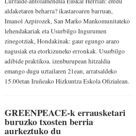
Lurralde-antolamendua Euskal Herrian: eredu
aldaketaren beharra? ikastaroaren barruan,
Imanol Azpirozek, San Marko Mankomunitateko
lehendakariak eta Usurbilgo Ingurumen
zinegotziak, Hondakinak: gaur egungo arazo
nagusiak eta etorkizuneko erronkak. Usurbilgo
adibide praktikoa. izenburupean hitzaldia
emango dugu uztailaren 21ean, arratsaldeko
15.00etan Iruñeako Hizkuntza Eskola Ofizialean.
GREENPEACE-k errausketari
buruzko txosten berria
aurkeztuko du