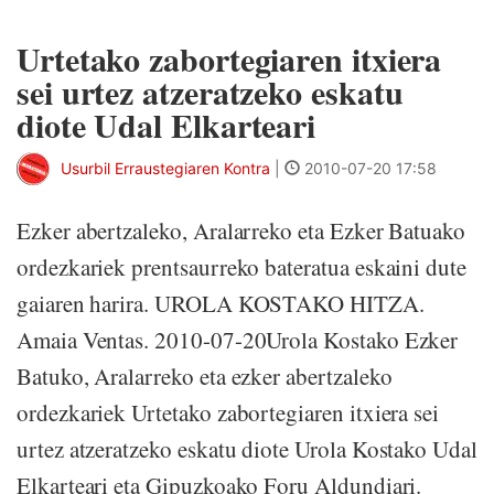
Urtetako zabortegiaren itxiera
sei urtez atzeratzeko eskatu
diote Udal Elkarteari
Usurbil Erraustegiaren Kontra
|
2010-07-20 17:58
Ezker abertzaleko, Aralarreko eta Ezker Batuako
ordezkariek prentsaurreko bateratua eskaini dute
gaiaren harira. UROLA KOSTAKO HITZA.
Amaia Ventas. 2010-07-20Urola Kostako Ezker
Batuko, Aralarreko eta ezker abertzaleko
ordezkariek Urtetako zabortegiaren itxiera sei
urtez atzeratzeko eskatu diote Urola Kostako Udal
Elkarteari eta Gipuzkoako Foru Aldundiari.