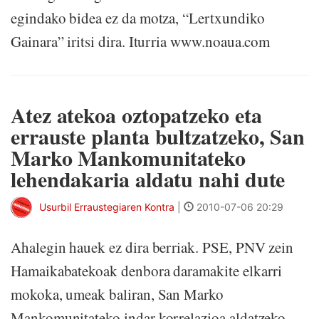
egindako bidea ez da motza, “Lertxundiko
Gainara” iritsi dira. Iturria www.noaua.com
Atez atekoa oztopatzeko eta
errauste planta bultzatzeko, San
Marko Mankomunitateko
lehendakaria aldatu nahi dute
Usurbil Erraustegiaren Kontra
|
2010-07-06 20:29
Ahalegin hauek ez dira berriak. PSE, PNV zein
Hamaikabatekoak denbora daramakite elkarri
mokoka, umeak baliran, San Marko
Mankomunitateko indar korrelazioa aldatzeko.