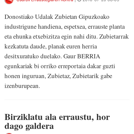
Donostiako Udalak Zubietan Gipuzkoako
industrigune handiena, espetxea, errauste planta
eta ehunka etxebizitza egin nahi ditu. Zubietarrak
kezkatuta daude, planak euren herria
desitxuratuko duelako. Gaur BERRIA
egunkariak bi orriko erreportaia dakar guzti
honen inguruan, Zubietaz, Zubietarik gabe
izenburupean.
Birziklatu ala erraustu, hor
dago galdera