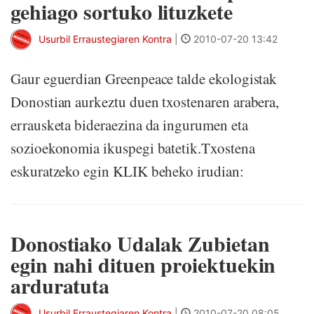
gehiago sortuko lituzkete
Usurbil Erraustegiaren Kontra
|
2010-07-20 13:42
Gaur eguerdian Greenpeace talde ekologistak
Donostian aurkeztu duen txostenaren arabera,
errausketa bideraezina da ingurumen eta
sozioekonomia ikuspegi batetik.Txostena
eskuratzeko egin KLIK beheko irudian:
Donostiako Udalak Zubietan
egin nahi dituen proiektuekin
arduratuta
Usurbil Erraustegiaren Kontra
|
2010-07-20 08:05