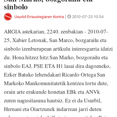
sinbolo
Usurbil Erraustegiaren Kontra
|
2010-07-23 10:54
ARGIA astekarian, 2240. zenbakian - 2010-07-
25, Xabier Letonak, San Marco, bozgarailu eta
sinbolo izenburupean artikulu interesgarria idatzi
du. Hona hitzez hitz:San Marko, bozgorailu eta
sinbolo EAJ, PSE ETA H1 lasai dira dagoeneko,
Ezker Batuko lehendakari Ricardo Ortega San
Markoko Mankomunitatetik kentzea lortu dute,
orain arte erakunde honetan EBk eta ANVk
zuten nagusitasuna hautsiz. Ez ei da Usurbil,
Hernani eta Oiartzunek indarrean jarri duten