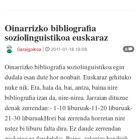
Oinarrizko bibliografia
soziolinguistikoa euskaraz
Garaigoikoa
|
2011-01-18 19:09
6
Oinarrizko bibliografia soziolinguistikoa egin
dudala esan dute hor nonbait. Euskaraz gehituko
nuke nik. Eta, hala da, bai, antza, baina nire
bibliografia izan da, nire-nirea. Jarraian dituzue
denak zerrendan:- 1-10 liburuak-11-20 liburuak-
21-30 liburuakHori bai zerrenda horretan nire
ustez bi liburu falta dira. Ez daude zerrendan
euskaraz ez daudelako. Baina, zalantza handirik