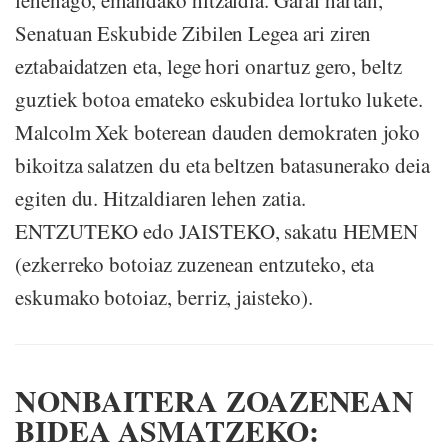
Senatuan Eskubide Zibilen Legea ari ziren
eztabaidatzen eta, lege hori onartuz gero, beltz
guztiek botoa emateko eskubidea lortuko lukete.
Malcolm Xek boterean dauden demokraten joko
bikoitza salatzen du eta beltzen batasunerako deia
egiten du. Hitzaldiaren lehen zatia.
ENTZUTEKO edo JAISTEKO, sakatu HEMEN
(ezkerreko botoiaz zuzenean entzuteko, eta
eskumako botoiaz, berriz, jaisteko).
NONBAITERA ZOAZENEAN
BIDEA ASMATZEKO: