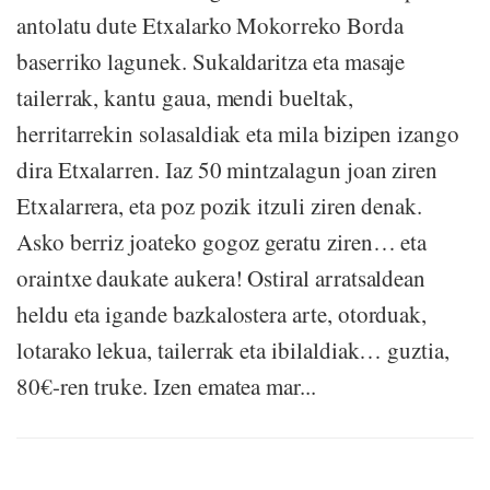
antolatu dute Etxalarko Mokorreko Borda
baserriko lagunek. Sukaldaritza eta masaje
tailerrak, kantu gaua, mendi bueltak,
herritarrekin solasaldiak eta mila bizipen izango
dira Etxalarren. Iaz 50 mintzalagun joan ziren
Etxalarrera, eta poz pozik itzuli ziren denak.
Asko berriz joateko gogoz geratu ziren… eta
oraintxe daukate aukera! Ostiral arratsaldean
heldu eta igande bazkalostera arte, otorduak,
lotarako lekua, tailerrak eta ibilaldiak… guztia,
80€-ren truke. Izen ematea mar...