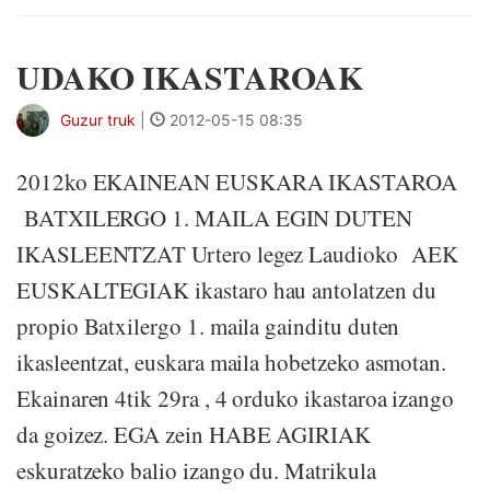
UDAKO IKASTAROAK
Guzur truk
|
2012-05-15 08:35
2012ko EKAINEAN EUSKARA IKASTAROA
BATXILERGO 1. MAILA EGIN DUTEN
IKASLEENTZAT Urtero legez Laudioko AEK
EUSKALTEGIAK ikastaro hau antolatzen du
propio Batxilergo 1. maila gainditu duten
ikasleentzat, euskara maila hobetzeko asmotan.
Ekainaren 4tik 29ra , 4 orduko ikastaroa izango
da goizez. EGA zein HABE AGIRIAK
eskuratzeko balio izango du. Matrikula