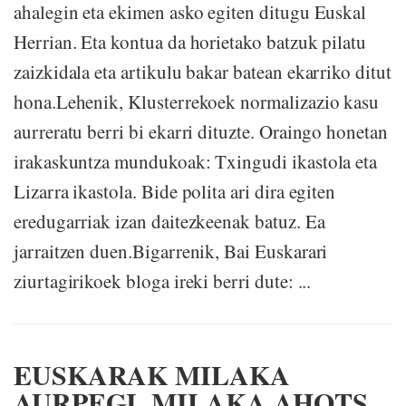
ahalegin eta ekimen asko egiten ditugu Euskal
Herrian. Eta kontua da horietako batzuk pilatu
zaizkidala eta artikulu bakar batean ekarriko ditut
hona.Lehenik, Klusterrekoek normalizazio kasu
aurreratu berri bi ekarri dituzte. Oraingo honetan
irakaskuntza mundukoak: Txingudi ikastola eta
Lizarra ikastola. Bide polita ari dira egiten
eredugarriak izan daitezkeenak batuz. Ea
jarraitzen duen.Bigarrenik, Bai Euskarari
ziurtagirikoek bloga ireki berri dute: ...
EUSKARAK MILAKA
AURPEGI, MILAKA AHOTS