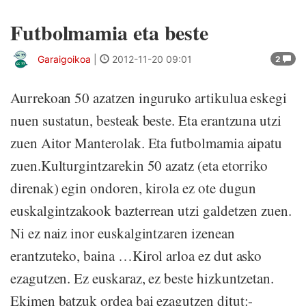
Futbolmamia eta beste
Garaigoikoa
|
2012-11-20 09:01
2
Aurrekoan 50 azatzen inguruko artikulua eskegi
nuen sustatun, besteak beste. Eta erantzuna utzi
zuen Aitor Manterolak. Eta futbolmamia aipatu
zuen.Kulturgintzarekin 50 azatz (eta etorriko
direnak) egin ondoren, kirola ez ote dugun
euskalgintzakook bazterrean utzi galdetzen zuen.
Ni ez naiz inor euskalgintzaren izenean
erantzuteko, baina …Kirol arloa ez dut asko
ezagutzen. Ez euskaraz, ez beste hizkuntzetan.
Ekimen batzuk ordea bai ezagutzen ditut:-