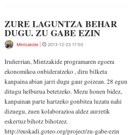
ZURE LAGUNTZA BEHAR
DUGU. ZU GABE EZIN
Mintzakide
|
2013-12-23 17:50
Iruñerrian, Mintzakide programaren egoera
ekonomikoa onbideratzeko , diru bilketa
kanpaina abian jarri dugu gaur goizean. 28 egun
ditugu helburua betetzeko. Mezu honen bidez,
kanpainan parte hartzeko gonbitea luzatu nahi
dizuegu, zuen kolaborazioa aldez aurretik
eskertuz bihotz bihotzez.
http://euskadi.goteo.org/project/zu-gabe-ezin