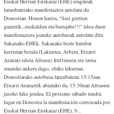
Euskal Herrian Euskaraz (EHE) eragileak
larunbaterako manifestazioa antolatu du
Donostian. Honen harira, “Sasi guztien
gainetik...euskaldun eta burujabe!!!” leloa duen
manifestaziora joateko autobusak antolatu ditu
Sakanako EHEk. Sakanako beste hainbat
herrietan bezala (Lakuntza, Arbizu, Etxarri
Aranatz edota Altsasu) Irurtzunen ere izena
emateko aukera dago, ohiko lekuetan.
Donostiarako autobusa larunbatean 15:15ean
Etxarri Aranaztik abiatuko da, 15:30ean Altsasun
jasoko luke jendea. El próximo sábado tendrá
lugar en Donostia la manifestación convocada por
Euskal Herrian Euskaraz (EHE), b...