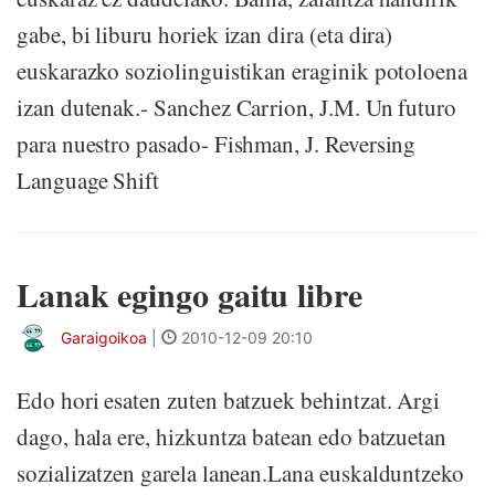
gabe, bi liburu horiek izan dira (eta dira)
euskarazko soziolinguistikan eraginik potoloena
izan dutenak.- Sanchez Carrion, J.M. Un futuro
para nuestro pasado- Fishman, J. Reversing
Language Shift
Lanak egingo gaitu libre
Garaigoikoa
|
2010-12-09 20:10
Edo hori esaten zuten batzuek behintzat. Argi
dago, hala ere, hizkuntza batean edo batzuetan
sozializatzen garela lanean.Lana euskalduntzeko