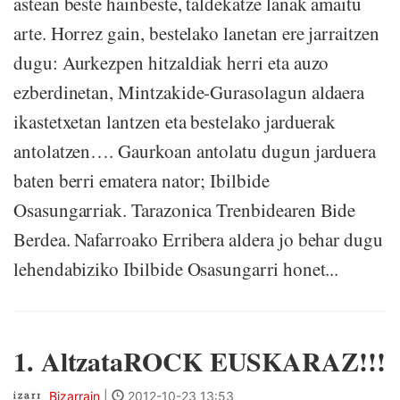
astean beste hainbeste, taldekatze lanak amaitu
arte. Horrez gain, bestelako lanetan ere jarraitzen
dugu: Aurkezpen hitzaldiak herri eta auzo
ezberdinetan, Mintzakide-Gurasolagun aldaera
ikastetxetan lantzen eta bestelako jarduerak
antolatzen…. Gaurkoan antolatu dugun jarduera
baten berri ematera nator; Ibilbide
Osasungarriak. Tarazonica Trenbidearen Bide
Berdea. Nafarroako Erribera aldera jo behar dugu
lehendabiziko Ibilbide Osasungarri honet...
1. AltzataROCK EUSKARAZ!!!
Bizarrain
|
2012-10-23 13:53