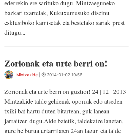
ederrekin ere sarituko dugu. Mintzaeguneko
bazkari txartelak, Kukuxumusuko diseinu
esklusiboko kamisetak eta bestelako sariak prest
ditugu...
Zorionak eta urte berri on!
Mintzakide
|
2014-01-02 10:58
Zorionak eta urte berri on guztioi! 24 | 12 | 2013
Mintzakide talde gehienak oporrak edo atseden
txiki bat hartu duten bitartean, guk lanean
jarraitzen dugu.Alde batetik, taldekatze lanetan,
gure helburua urtarrilaren 24an lagun eta talde