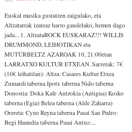
Euskal musika gustatzen zaigulako, eta
Altzatarrak izateaz harro gaudelako, hemen dago
jada... 1. AltzataROCK EUSKARAZ!!! WILLIS
DRUMMOND, LEIHOTIKAN eta
MUTÜRBELTZ AZAROAK 10, 21:00etan
LARRATXO KULTUR ETXEAN. Sarrerak: 7€
(10€ leihatilan): Altza: Casares Kultur Etxea
Zumardi taberna Ipotx taberna Nido taberna
Donostia: Doka Kafe Antzokia (Antigua) Kosko
taberna (Egia) Belea taberna (Alde Zaharra)
Orereta: Cyne Reyna taberna Pasai San Pedro:
Begi Haundia taberna Pasai Antxo:...