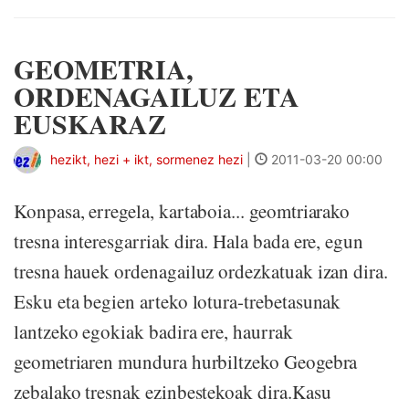
GEOMETRIA,
ORDENAGAILUZ ETA
EUSKARAZ
hezikt, hezi + ikt, sormenez hezi
|
2011-03-20 00:00
Konpasa, erregela, kartaboia... geomtriarako
tresna interesgarriak dira. Hala bada ere, egun
tresna hauek ordenagailuz ordezkatuak izan dira.
Esku eta begien arteko lotura-trebetasunak
lantzeko egokiak badira ere, haurrak
geometriaren mundura hurbiltzeko Geogebra
zebalako tresnak ezinbestekoak dira.Kasu