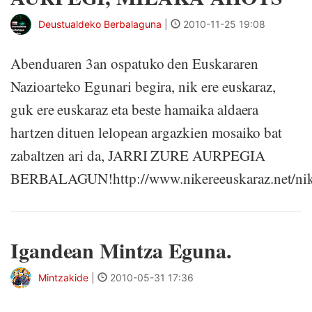
Deustualdeko Berbalaguna
|
2010-11-25 19:08
Abenduaren 3an ospatuko den Euskararen
Nazioarteko Egunari begira, nik ere euskaraz,
guk ere euskaraz eta beste hamaika aldaera
hartzen dituen lelopean argazkien mosaiko bat
zabaltzen ari da, JARRI ZURE AURPEGIA
BERBALAGUN!http://www.nikereeuskaraz.net/nike
Igandean Mintza Eguna.
Mintzakide
|
2010-05-31 17:36