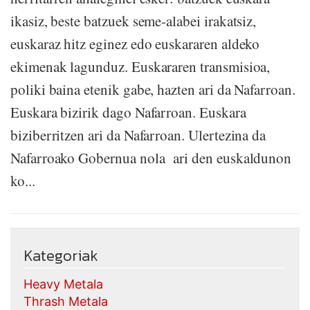
ikasiz, beste batzuek seme-alabei irakatsiz,
euskaraz hitz eginez edo euskararen aldeko
ekimenak lagunduz. Euskararen transmisioa,
poliki baina etenik gabe, hazten ari da Nafarroan.
Euskara bizirik dago Nafarroan. Euskara
biziberritzen ari da Nafarroan. Ulertezina da
Nafarroako Gobernua nola ari den euskaldunon
ko...
Kategoriak
Heavy Metala
Thrash Metala