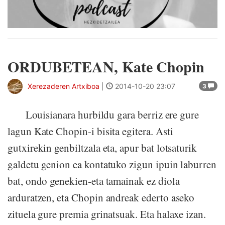
ORDUBETEAN, Kate Chopin
Xerezaderen Artxiboa
|
2014-10-20 23:07
3
Louisianara hurbildu gara berriz ere gure
lagun Kate Chopin-i bisita egitera. Asti
gutxirekin genbiltzala eta, apur bat lotsaturik
galdetu genion ea kontatuko zigun ipuin laburren
bat, ondo genekien-eta tamainak ez diola
arduratzen, eta Chopin andreak ederto aseko
zituela gure premia grinatsuak. Eta halaxe izan.