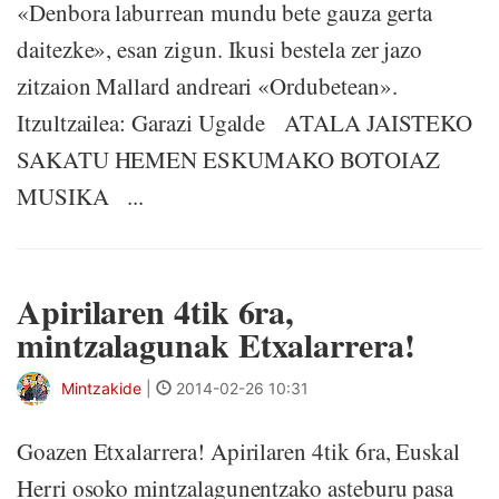
«Denbora laburrean mundu bete gauza gerta
daitezke», esan zigun. Ikusi bestela zer jazo
zitzaion Mallard andreari «Ordubetean».
Itzultzailea: Garazi Ugalde ATALA JAISTEKO
SAKATU HEMEN ESKUMAKO BOTOIAZ
MUSIKA ...
Apirilaren 4tik 6ra,
mintzalagunak Etxalarrera!
Mintzakide
|
2014-02-26 10:31
Goazen Etxalarrera! Apirilaren 4tik 6ra, Euskal
Herri osoko mintzalagunentzako asteburu pasa