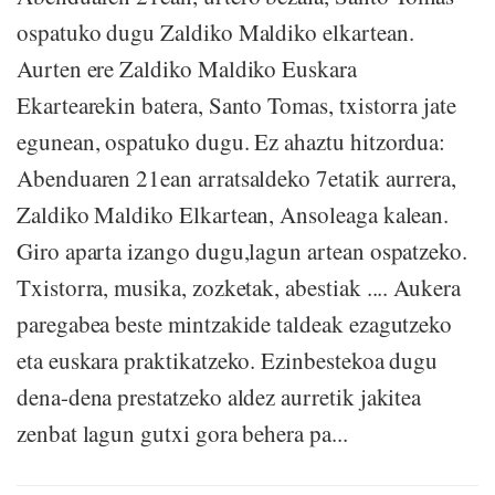
ospatuko dugu Zaldiko Maldiko elkartean.
Aurten ere Zaldiko Maldiko Euskara
Ekartearekin batera, Santo Tomas, txistorra jate
egunean, ospatuko dugu. Ez ahaztu hitzordua:
Abenduaren 21ean arratsaldeko 7etatik aurrera,
Zaldiko Maldiko Elkartean, Ansoleaga kalean.
Giro aparta izango dugu,lagun artean ospatzeko.
Txistorra, musika, zozketak, abestiak .... Aukera
paregabea beste mintzakide taldeak ezagutzeko
eta euskara praktikatzeko. Ezinbestekoa dugu
dena-dena prestatzeko aldez aurretik jakitea
zenbat lagun gutxi gora behera pa...