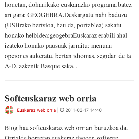
honetan, dohanikako euskarazko programa batez
ari gara: GEOGEBRA.Deskargatu nahi baduzu
(USBrako bertsioa, hau da, portablea) sakatu
honako helbidea:geogebraEuskaraz erabili ahal
izateko honako pausuak jarraitu: menuan
opciones aukeratu, bertan idiomas, segidan de la
A-D, azkenik Basque saka...
Softeuskaraz web orria
Euskaraz web orria
|
2011-02-17 14:40
Blog hau softeuskaraz web orriari buruzkoa da.
Orrialde horretan euskeraz dagoen software,