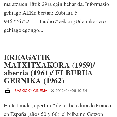
maiatzaren 18tik 29ra egin behar da. Informazio
gehiago AEKn bertan: Zubiaur, 5
946726722 laudio@aek.orgUdan ikastaro
gehiago egongo...
EREAGATIK
MATXITXAKORA (1959)/
aberria (1961)/ ELBURUA
GERNIKA (1962)
BASKICKY CINEMA
|
2012-04-06 10:54
En la timida „apertura“ de la dictadura de Franco
en España (años 50 y 60), el bilbaino Gotzon