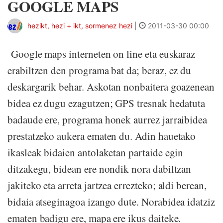
GOOGLE MAPS
hezikt, hezi + ikt, sormenez hezi
|
2011-03-30 00:00
Google maps interneten on line eta euskaraz
erabiltzen den programa bat da; beraz, ez du
deskargarik behar. Askotan nonbaitera goazenean
bidea ez dugu ezagutzen; GPS tresnak hedatuta
badaude ere, programa honek aurrez jarraibidea
prestatzeko aukera ematen du. Adin hauetako
ikasleak bidaien antolaketan partaide egin
ditzakegu, bidean ere nondik nora dabiltzan
jakiteko eta arreta jartzea errezteko; aldi berean,
bidaia atseginagoa izango dute. Norabidea idatziz
ematen badigu ere, mapa ere ikus daiteke.