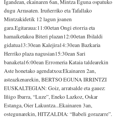
Igandean, ekainaren 6an, Mintza Eguna ospatuko
dugu Arrasaten. Iruñerriko eta Tafallako
Mintzakidetik 12 lagun joanen
gara.Egitaraua:11:00etan Ongi etorria eta
hamaiketakoa Biteri plazan12:00etan Ibilaldi
gidatua13:30ean Kalejira14:30ean Bazkaria
Herriko plaza nagusian15:30ean Sari
banaketa16:00ean Erromeria Kataia taldearekin
Aste honetako agendatxoa:Ekainaren 2an,
asteazkenarekin, BERTSO EGUNA IRRINTZI
EUSKALTEGIAN: Goiz, arratsalde eta gauez:
Iñigo Ibarra, “Luze”, Eneko Lazkoz, Oskar
Estanga, Oier Lakuntza...Ekainaren 3an,
ostegunarekin, HITZALDIA: “Babeli gorazarre”.