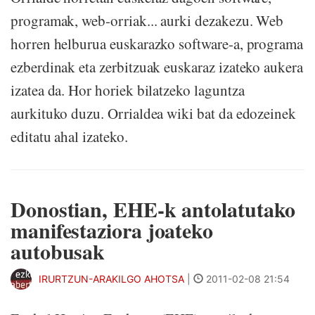
programak, web-orriak... aurki dezakezu. Web
horren helburua euskarazko software-a, programa
ezberdinak eta zerbitzuak euskaraz izateko aukera
izatea da. Hor horiek bilatzeko laguntza
aurkituko duzu. Orrialdea wiki bat da edozeinek
editatu ahal izateko.
Donostian, EHE-k antolatutako
manifestaziora joateko
autobusak
IRURTZUN-ARAKILGO AHOTSA
|
2011-02-08 21:54