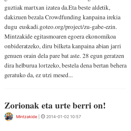
guztiak martxan izatea da.Eta beste aldetik,
dakizuen bezala Crowdfunding kanpaina irekia
dugu euskadi.goteo.org/project/zu-gabe-ezin.
Mintzakide egitasmoaren egoera ekonomikoa
onbideratzeko, diru bilketa kanpaina abian jarri
genuen orain dela pare bat aste. 28 egun geratzen
dira helburua lortzeko, bestela dena bertan behera
geratuko da, ez utzi mesed...
Zorionak eta urte berri on!
Mintzakide
|
2014-01-02 10:57