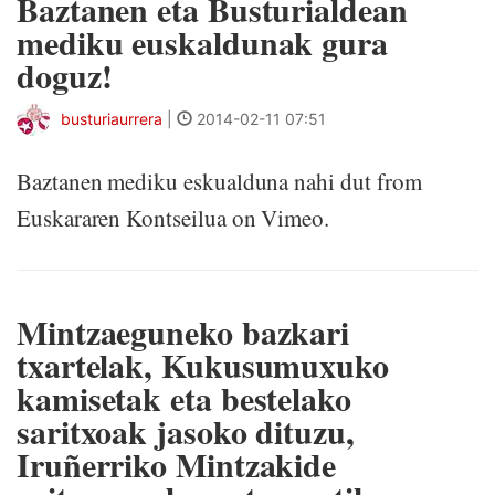
Baztanen eta Busturialdean
mediku euskaldunak gura
doguz!
busturiaurrera
|
2014-02-11 07:51
Baztanen mediku eskualduna nahi dut from
Euskararen Kontseilua on Vimeo.
Mintzaeguneko bazkari
txartelak, Kukusumuxuko
kamisetak eta bestelako
saritxoak jasoko dituzu,
Iruñerriko Mintzakide