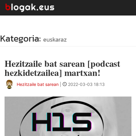
Kategoria:
euskaraz
Hezitzaile bat sarean [podcast
hezkidetzailea] martxan!
Hezitzaile bat sarean
|
2022-03-03 18:13