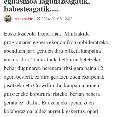
egitasmoa laguntzeagatik,
babesteagatik....
Mintzakide
|
2014-01-08 12:03
Euskaltzaleok: Iruñerrian, Mintzakide
programaren egoera ekonomikoa onbideratzeko,
abenduan jarri genuen diru bilketa kanpaina
aurrera doa. Tantaz tanta helburua betetzeko
behar dugunaren herenera iritsi gara baina 12
egun besterik ez dira geratzen zuen ekarpenak
jasotzeko eta Crowdfundin kanpaina honen
gutxieneko kopurura iristeko, bertan behera
geratu ez dadin. Edozein ekarpena, zuen
kolaborazioa, aldez aurretik eskertuz, opari