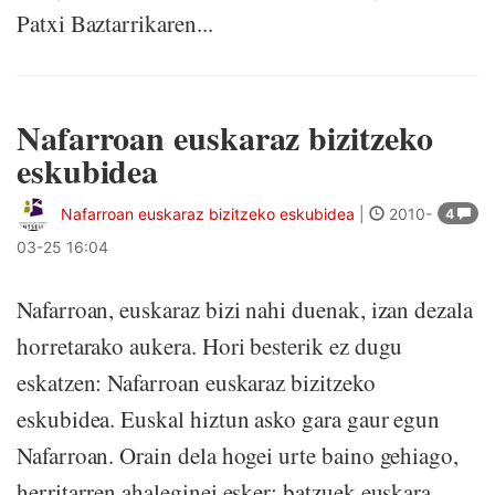
Patxi Baztarrikaren...
Nafarroan euskaraz bizitzeko
eskubidea
Nafarroan euskaraz bizitzeko eskubidea
|
2010-
4
03-25 16:04
Nafarroan, euskaraz bizi nahi duenak, izan dezala
horretarako aukera. Hori besterik ez dugu
eskatzen: Nafarroan euskaraz bizitzeko
eskubidea. Euskal hiztun asko gara gaur egun
Nafarroan. Orain dela hogei urte baino gehiago,
herritarren ahaleginei esker: batzuek euskara