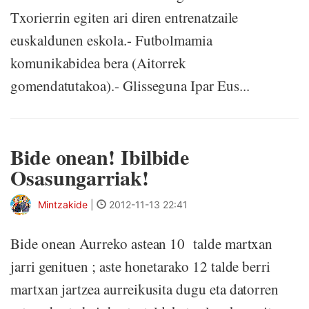
Txorierrin egiten ari diren entrenatzaile
euskaldunen eskola.- Futbolmamia
komunikabidea bera (Aitorrek
gomendatutakoa).- Glisseguna Ipar Eus...
Bide onean! Ibilbide
Osasungarriak!
Mintzakide
|
2012-11-13 22:41
Bide onean Aurreko astean 10 talde martxan
jarri genituen ; aste honetarako 12 talde berri
martxan jartzea aurreikusita dugu eta datorren