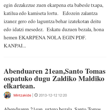
egin dezakezue zuen ekarpena eta babesle txapa,
katilua edo kamiseta lortu. Edozein zalantza
izanez gero edo laguntza behar izatekotan deitu
edo idatzi mesedez. Eskatu duzuen bezala, hona
hemen EKARPENA NOLA EGIN PDF.
KANPAI...
Abenduaren 21ean,Santo Tomas
ospatuko dugu Zaldiko Maldiko
elkartean.
Mintzakide
|
2013-12-12 12:20
Abenduaren 21ean, urtero bezala, Santo Tomas