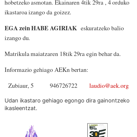
hobetzeko asmotan. Ekainaren 4tik 29ra , 4 orduko
ikastaroa izango da goizez.
EGA zein HABE AGIRIAK
eskuratzeko balio
izango du.
Matrikula maiatzaren 18tik 29ra egin behar da.
Informazio gehiago AEKn bertan:
Zubiaur, 5 946726722
laudio@aek.org
Udan ikastaro gehiago egongo dira gainontzeko
ikasleentzat.