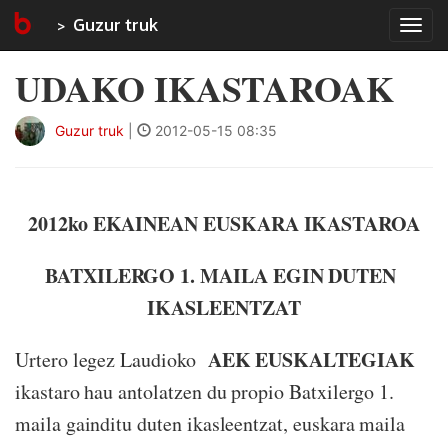
Guzur truk
Tog
navi
UDAKO IKASTAROAK
Guzur truk
|
2012-05-15 08:35
2012ko EKAINEAN EUSKARA IKASTAROA
BATXILERGO 1. MAILA EGIN DUTEN
IKASLEENTZAT
AEK EUSKALTEGIAK
Urtero legez Laudioko
ikastaro hau antolatzen du propio Batxilergo 1.
maila gainditu duten ikasleentzat, euskara maila