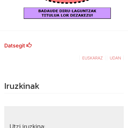
Datsegit
EUSKARAZ
UDAN
Iruzkinak
Utzi iruzkina: