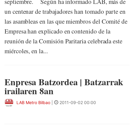
septiembre. Según ha informado LAB, más de
un centenar de trabajadores han tomado parte en
las asambleas en las que miembros del Comité de
Empresa han explicado en contenido de la
reunión de la Comisión Paritaria celebrada este
miércoles, en la...
Enpresa Batzordea | Batzarrak
irailaren 8an
LAB Metro Bilbao
|
2011-09-02 00:00