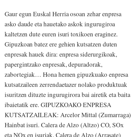
Gaur egun Euskal Herria osoan zehar enpresa
asko daude eta hauetako askok ingurugiroa
kaltetzen dute euren isuri toxikoen eraginez.
Gipuzkoan batez ere gehien kutsatzen duten
enpresak hauek dira: enpresa siderurgikoak,
papergintzako enpresak, depuradorak,
zabortegiak… Hona hemen gipuzkuako enpresa
kutsatzaileen zerrendaetazer nolako produktuak
isuritzen dituzte ingurugirora bai airetik eta baita
ibaietatik ere. GIPUZKOAKO ENPRESA
KUTSATZAILEAK: Arcelor Mittal (Zumarraga)
Hainbat isuri. Calera de Alzo (Altzo) CO, SOx
eta NOx en isuriak. Calera de Alzo (Arrasate)