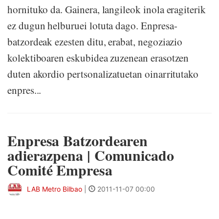
hornituko da. Gainera, langileok inola eragiterik
ez dugun helburuei lotuta dago. Enpresa-
batzordeak ezesten ditu, erabat, negoziazio
kolektiboaren eskubidea zuzenean erasotzen
duten akordio pertsonalizatuetan oinarritutako
enpres...
Enpresa Batzordearen
adierazpena | Comunicado
Comité Empresa
LAB Metro Bilbao
|
2011-11-07 00:00