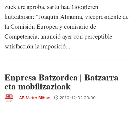
zuek ere aproba, sartu hau Googleren
kutxatxoan: "Joaquín Almunia, vicepresidente de
la Comisión Europea y comisario de
Competencia, anunció ayer con perceptible
satisfacción la imposició...
Enpresa Batzordea | Batzarra
eta mobilizazioak
LAB Metro Bilbao
|
2010-12-02 00:00