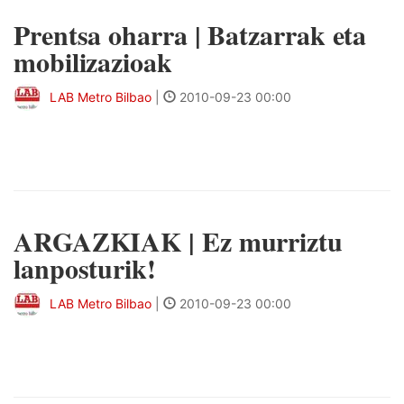
Prentsa oharra | Batzarrak eta
mobilizazioak
LAB Metro Bilbao
|
2010-09-23 00:00
ARGAZKIAK | Ez murriztu
lanposturik!
LAB Metro Bilbao
|
2010-09-23 00:00