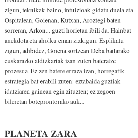
zigun, teknikak baino, intuizioak gidatu duela eta
Ospitalean, Goienan, Kutxan, Aroztegi baten
sorreran, Arkon... guzti horietan ibili da. Hainbat
anekdota eta aholku eman zizkigun. Esplikatu
zigun, adibidez, Goiena sortzean Deba bailarako
euskarazko aldizkariak izan zuten bateratze
prozesua. Ez zen batere erraza izan, horregatik
estrategia bat erabili zuten: eztabaida guztiak
idatziaren gainean egin zituzten; ez zegoen
bileretan boteprontorako auk...
PLANETA ZARA