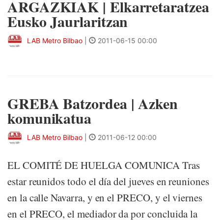
ARGAZKIAK | Elkarretaratzea
Eusko Jaurlaritzan
LAB Metro Bilbao
|
2011-06-15 00:00
GREBA Batzordea | Azken
komunikatua
LAB Metro Bilbao
|
2011-06-12 00:00
EL COMITÉ DE HUELGA COMUNICA Tras
estar reunidos todo el día del jueves en reuniones
en la calle Navarra, y en el PRECO, y el viernes
en el PRECO, el mediador da por concluida la