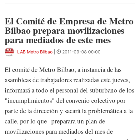
El Comité de Empresa de Metro
Bilbao prepara movilizaciones
para mediados de este mes
LAB Metro Bilbao
|
2011-09-08 00:00
El comité de Metro Bilbao, a instancia de las
asambleas de trabajadores realizadas este jueves,
informará a todo el personal del suburbano de los
"incumplimientos" del convenio colectivo por
parte de la dirección y sacará la problemática a la
calle, por lo que preparara un plan de
movilizaciones para mediados del mes de