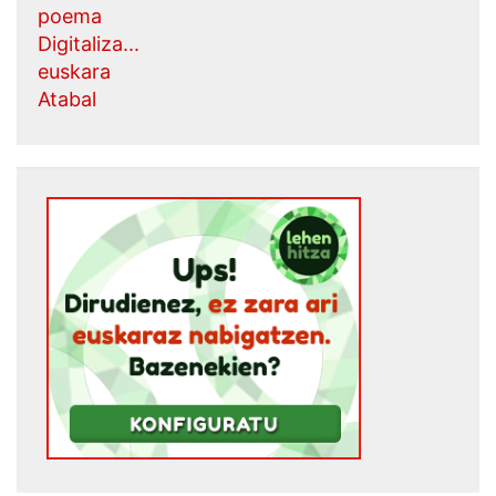
poema
Digitaliza...
euskara
Atabal