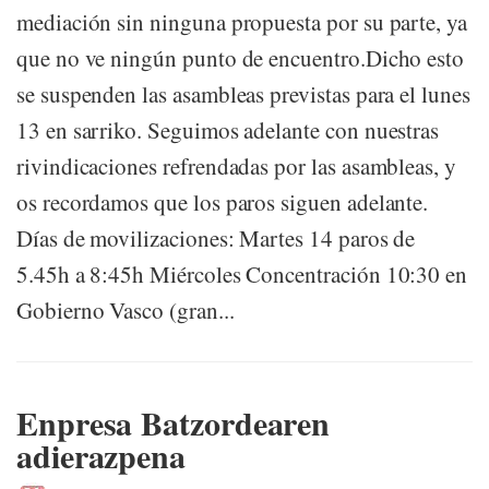
mediación sin ninguna propuesta por su parte, ya
que no ve ningún punto de encuentro.Dicho esto
se suspenden las asambleas previstas para el lunes
13 en sarriko. Seguimos adelante con nuestras
rivindicaciones refrendadas por las asambleas, y
os recordamos que los paros siguen adelante.
Días de movilizaciones: Martes 14 paros de
5.45h a 8:45h Miércoles Concentración 10:30 en
Gobierno Vasco (gran...
Enpresa Batzordearen
adierazpena