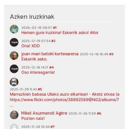
Azken iruzkinak
2026-02-16 08:57
#1
Hemen gure iruzkina! Eskerrik asko! Aitor
2025-12-19 07:54
#2
Ona! XDD
joan mari beloki kortexarena
2025-12-16 16:49
#3
Eskerrik asko.
2025-12-16 14:17
#4
Oso interesgarria!
2025-11-29 11:43
#5
Marrazkien babesa Uliako auzo elkarteari - Aketz etxea (argaz
https://www.flickr.com/photos/38892589@N02/albums/7217
...
Mikel Asurmendi Agirre
2025-11-26 11:59
#6
Pozten naiz!
2025-11-26 10:44
#7