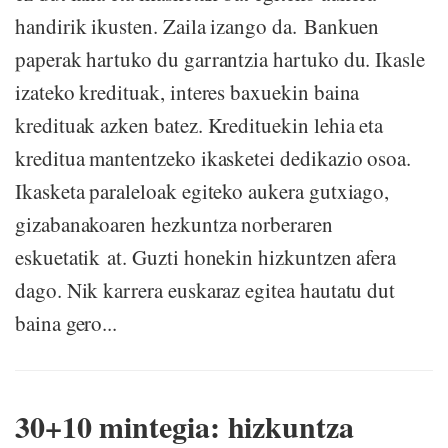
handirik ikusten. Zaila izango da. Bankuen
paperak hartuko du garrantzia hartuko du. Ikasle
izateko kredituak, interes baxuekin baina
kredituak azken batez. Kredituekin lehia eta
kreditua mantentzeko ikasketei dedikazio osoa.
Ikasketa paraleloak egiteko aukera gutxiago,
gizabanakoaren hezkuntza norberaren
eskuetatik at. Guzti honekin hizkuntzen afera
dago. Nik karrera euskaraz egitea hautatu dut
baina gero...
30+10 mintegia: hizkuntza