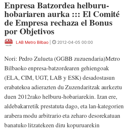
Enpresa Batzordea helburu-
hobariaren aurka ::: El Comité
de Empresa rechaza el Bonus
por Objetivos
LAB Metro Bilbao
|
2012-04-05 00:00
Nori: Pedro Zulueta (GGBB zuzuendaria)Metro
Bilbaoko enpresa-batzordearen gehiengoak
(ELA, CIM, UGT, LAB y ESK) desadostasun
erabatekoa adierazten du Zuzendaritzak aurkeztu
duen 2012rako helburu-hobariarekin. Izan ere,
aldebakarretik prestatuta dago, eta lan-kategorien
arabera modu arbitrario eta zeharo desorekatuan
banatuko litzatekeen diru kopuruarekin