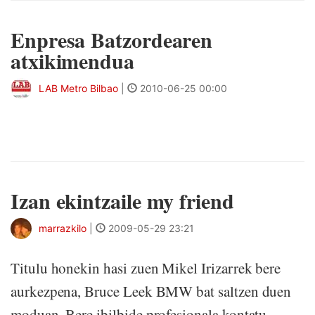
Enpresa Batzordearen
atxikimendua
LAB Metro Bilbao
|
2010-06-25 00:00
Izan ekintzaile my friend
marrazkilo
|
2009-05-29 23:21
Titulu honekin hasi zuen Mikel Irizarrek bere
aurkezpena, Bruce Leek BMW bat saltzen duen
moduan. Bere ibilbide profesionala kontatu