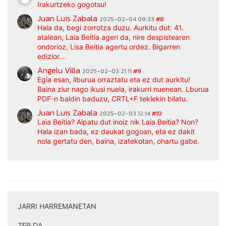
Irakurtzeko gogotsu!
Juan Luis Zabala
2025-02-04 09:33
#8
Hala da, begi zorrotza duzu. Aurkitu dut: 41.
atalean, Laia Beitia ageri da, nire despistearen
ondorioz, Lisa Beitia agertu ordez. Bigarren
edizior...
Angelu Villa
2025-02-03 21:11
#9
Egia esan, liburua orraztatu eta ez dut aurkitu!
Baina ziur nago ikusi nuela, irakurri nuenean. Lburua
PDF-n baldin baduzu, CRTL+F teklekin bilatu.
Juan Luis Zabala
2025-02-03 12:14
#10
Laia Beitia? Aipatu dut inoiz nik Laia Beitia? Non?
Hala izan bada, ez daukat gogoan, eta ez dakit
nola gertatu den, baina, izatekotan, ohartu gabe.
JARRI HARREMANETAN
|
ZER DA