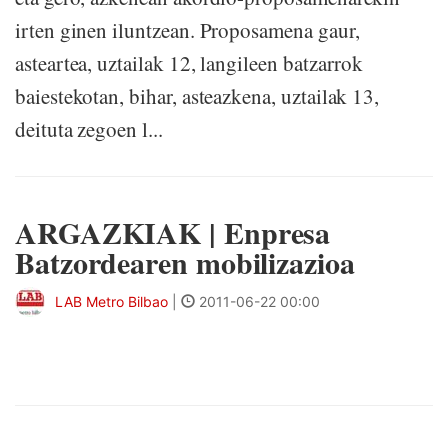
irten ginen iluntzean. Proposamena gaur,
asteartea, uztailak 12, langileen batzarrok
baiestekotan, bihar, asteazkena, uztailak 13,
deituta zegoen l...
ARGAZKIAK | Enpresa
Batzordearen mobilizazioa
LAB Metro Bilbao
|
2011-06-22 00:00