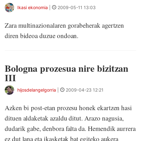
Ikasi ekonomia
|
2009-05-11 13:03
Zara multinazionalaren gorabeherak agertzen
diren bideoa duzue ondoan.
Bologna prozesua nire bizitzan
III
hijosdelangelgorria
|
2009-04-23 12:21
Azken bi post-etan prozesu honek ekartzen hasi
dituen aldaketak azaldu ditut. Arazo nagusia,
dudarik gabe, denbora falta da. Hemendik aurrera
ez dut lana eta ikasketak bat egiteko aukera