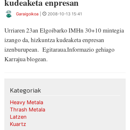
kudeaketa enpresan
Garaigoikoa
|
2008-10-13 15:41
Urriaren 23an Elgoibarko IMHn 30+10 mintegia
izango da, hizkuntza kudeaketa enpresan
izenburupean. Egitaraua.Informazio gehiago
Karrajua blogean.
Kategoriak
Heavy Metala
Thrash Metala
Latzen
Kuartz