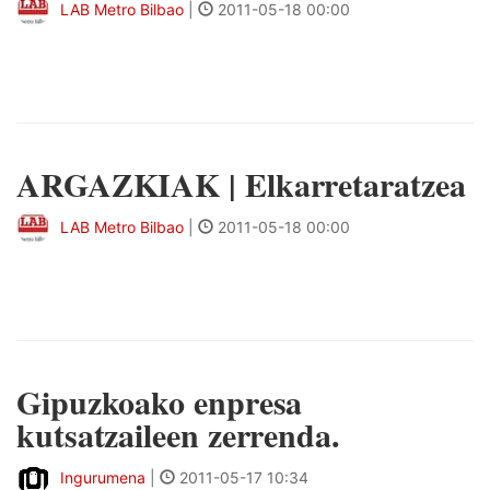
LAB Metro Bilbao
|
2011-05-18 00:00
ARGAZKIAK | Elkarretaratzea
LAB Metro Bilbao
|
2011-05-18 00:00
Gipuzkoako enpresa
kutsatzaileen zerrenda.
Ingurumena
|
2011-05-17 10:34