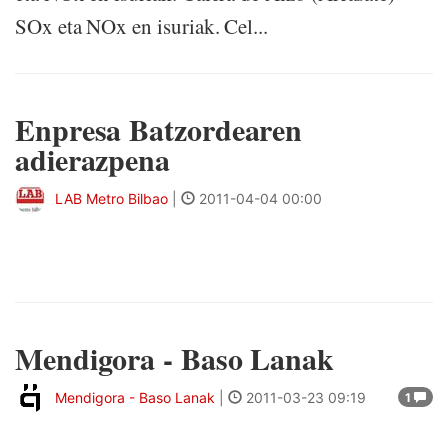
SOx eta NOx en isuriak. Cel...
Enpresa Batzordearen
adierazpena
LAB Metro Bilbao
|
2011-04-04 00:00
Mendigora - Baso Lanak
Mendigora - Baso Lanak
|
2011-03-23 09:19
1