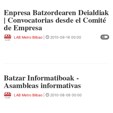
Enpresa Batzordearen Deialdiak
| Convocatorias desde el Comité
de Empresa
LAB Metro Bilbao
|
2010-09-16 00:00
1
Batzar Informatiboak -
Asambleas informativas
LAB Metro Bilbao
|
2010-08-06 00:00