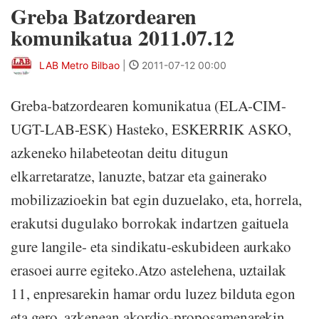
Greba Batzordearen
komunikatua 2011.07.12
LAB Metro Bilbao
|
2011-07-12 00:00
Greba-batzordearen komunikatua (ELA-CIM-
UGT-LAB-ESK) Hasteko, ESKERRIK ASKO,
azkeneko hilabeteotan deitu ditugun
elkarretaratze, lanuzte, batzar eta gainerako
mobilizazioekin bat egin duzuelako, eta, horrela,
erakutsi dugulako borrokak indartzen gaituela
gure langile- eta sindikatu-eskubideen aurkako
erasoei aurre egiteko.Atzo astelehena, uztailak
11, enpresarekin hamar ordu luzez bilduta egon
eta gero, azkenean akordio-proposamenarekin