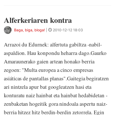
Alferkeriaren kontra
Baga, biga, bloga!
|
2010-12-12 18:03
Arrazoi du Edurnek: alfertuta gabiltza -nabil-
aspaldion. Hau konpondu heharra dago.Gaurko
Amaraunerako gaien artean honako berria
zegoen: "Multa europea a cinco empresas
asiáticas de pantallas planas".Gaitegia begiratzen
ari nintzela apur bat googleatzen hasi eta
konturatu naiz hainbat eta hainbat hedabidetan -
zenbaketan hogeitik gora nindoala aspertu naiz-
berria hitzez hitz berdin-berdin zetorrela. Egin