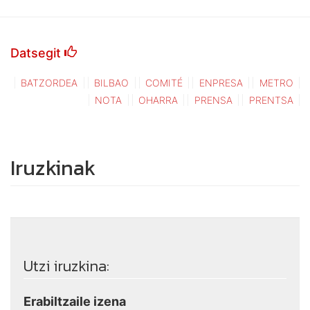
Datsegit
BATZORDEA
BILBAO
COMITÉ
ENPRESA
METRO
NOTA
OHARRA
PRENSA
PRENTSA
Iruzkinak
Utzi iruzkina:
Erabiltzaile izena