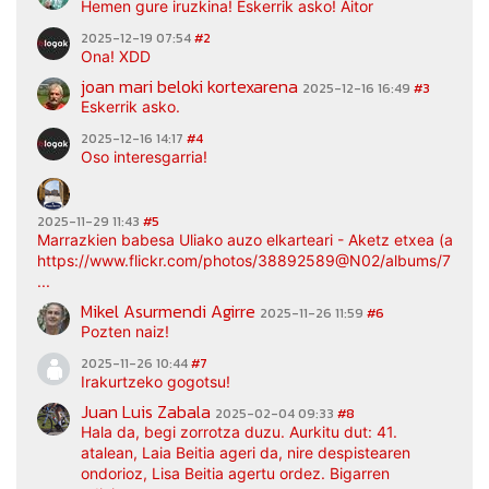
Hemen gure iruzkina! Eskerrik asko! Aitor
2025-12-19 07:54
#2
Ona! XDD
joan mari beloki kortexarena
2025-12-16 16:49
#3
Eskerrik asko.
2025-12-16 14:17
#4
Oso interesgarria!
2025-11-29 11:43
#5
Marrazkien babesa Uliako auzo elkarteari - Aketz etxea (argaz
https://www.flickr.com/photos/38892589@N02/albums/7217
...
Mikel Asurmendi Agirre
2025-11-26 11:59
#6
Pozten naiz!
2025-11-26 10:44
#7
Irakurtzeko gogotsu!
Juan Luis Zabala
2025-02-04 09:33
#8
Hala da, begi zorrotza duzu. Aurkitu dut: 41.
atalean, Laia Beitia ageri da, nire despistearen
ondorioz, Lisa Beitia agertu ordez. Bigarren