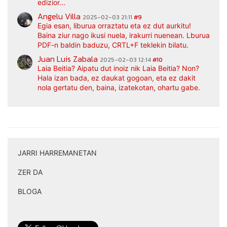
edizior...
Angelu Villa
2025-02-03 21:11
#9
Egia esan, liburua orraztatu eta ez dut aurkitu!
Baina ziur nago ikusi nuela, irakurri nuenean. Lburua
PDF-n baldin baduzu, CRTL+F teklekin bilatu.
Juan Luis Zabala
2025-02-03 12:14
#10
Laia Beitia? Aipatu dut inoiz nik Laia Beitia? Non?
Hala izan bada, ez daukat gogoan, eta ez dakit
nola gertatu den, baina, izatekotan, ohartu gabe.
JARRI HARREMANETAN
|
ZER DA
|
BLOGA