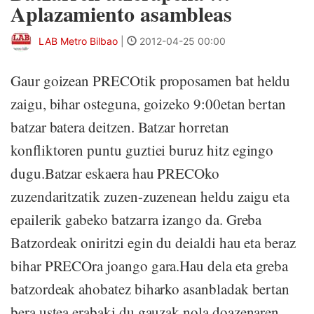
Aplazamiento asambleas
LAB Metro Bilbao
|
2012-04-25 00:00
Gaur goizean PRECOtik proposamen bat heldu
zaigu, bihar osteguna, goizeko 9:00etan bertan
batzar batera deitzen. Batzar horretan
konfliktoren puntu guztiei buruz hitz egingo
dugu.Batzar eskaera hau PRECOko
zuzendaritzatik zuzen-zuzenean heldu zaigu eta
epailerik gabeko batzarra izango da. Greba
Batzordeak oniritzi egin du deialdi hau eta beraz
bihar PRECOra joango gara.Hau dela eta greba
batzordeak ahobatez biharko asanbladak bertan
bera ustea erabaki du gauzak nola doazenaren