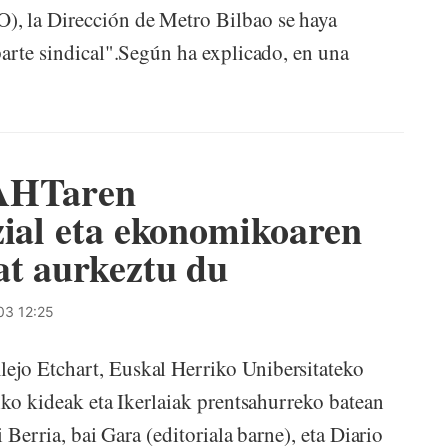
), la Dirección de Metro Bilbao se haya
parte sindical".Según ha explicado, en una
 AHTaren
zial eta ekonomikoaren
at aurkeztu du
03 12:25
ejo Etchart, Euskal Herriko Unibersitateko
iko kideak eta Ikerlaiak prentsahurreko batean
 Berria, bai Gara (editoriala barne), eta Diario