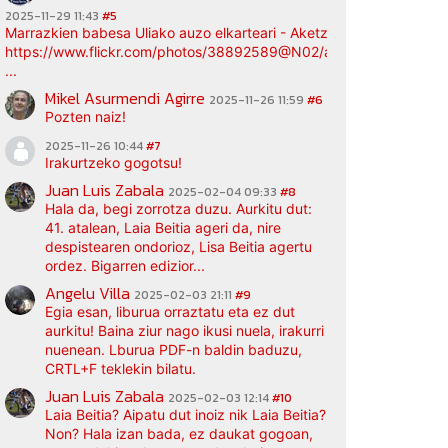
2025-11-29 11:43
#5
Marrazkien babesa Uliako auzo elkarteari - Aketz etxea (argazki bi
https://www.flickr.com/photos/38892589@N02/albums/72177720
...
Mikel Asurmendi Agirre
2025-11-26 11:59
#6
Pozten naiz!
2025-11-26 10:44
#7
Irakurtzeko gogotsu!
Juan Luis Zabala
2025-02-04 09:33
#8
Hala da, begi zorrotza duzu. Aurkitu dut:
41. atalean, Laia Beitia ageri da, nire
despistearen ondorioz, Lisa Beitia agertu
ordez. Bigarren edizior...
Angelu Villa
2025-02-03 21:11
#9
Egia esan, liburua orraztatu eta ez dut
aurkitu! Baina ziur nago ikusi nuela, irakurri
nuenean. Lburua PDF-n baldin baduzu,
CRTL+F teklekin bilatu.
Juan Luis Zabala
2025-02-03 12:14
#10
Laia Beitia? Aipatu dut inoiz nik Laia Beitia?
Non? Hala izan bada, ez daukat gogoan,