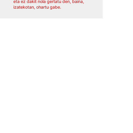
eta ez dakit nola gertatu den, baina,
izatekotan, ohartu gabe.