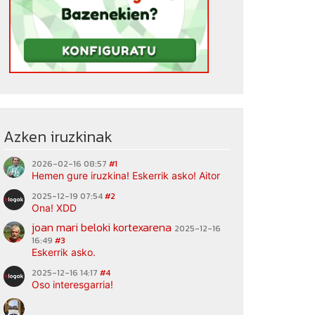
Azken iruzkinak
2026-02-16 08:57
#1
Hemen gure iruzkina! Eskerrik asko! Aitor
2025-12-19 07:54
#2
Ona! XDD
joan mari beloki kortexarena
2025-12-16
16:49
#3
Eskerrik asko.
2025-12-16 14:17
#4
Oso interesgarria!