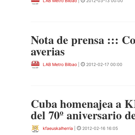
LAB Metro Bilbao
|
2012-03-13 00:00
Nota de prensa ::: C
averias
LAB Metro Bilbao
|
2012-02-17 00:00
Cuba homenajea a K
del 70º aniversario d
kfaeuskalherria
|
2012-02-16 16:05