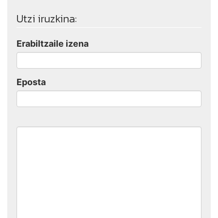
Utzi iruzkina:
Erabiltzaile izena
Eposta