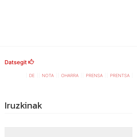
Datsegit
DE
NOTA
OHARRA
PRENSA
PRENTSA
Iruzkinak