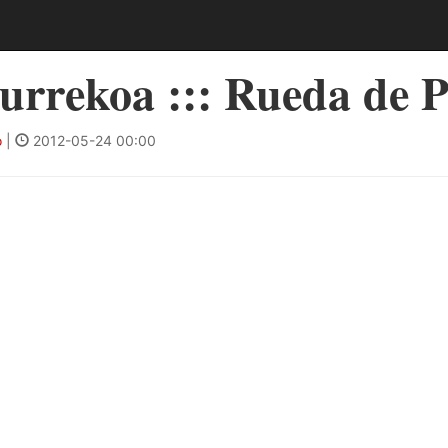
urrekoa ::: Rueda de 
o
|
2012-05-24 00:00