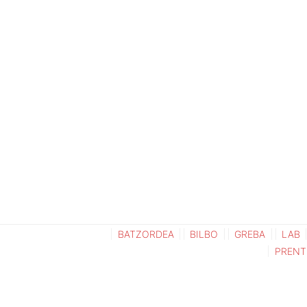
BATZORDEA
BILBO
GREBA
LAB
PRENT