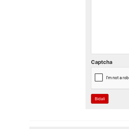
Captcha
Bidali