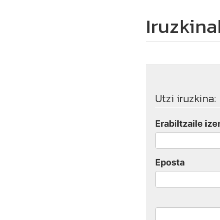
Iruzkina
Utzi iruzkina:
Erabiltzaile ize
Eposta