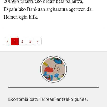
2009ko urtarrileko ordainketa balantza,
Espainiako Bankuan argitaratua agertzen da.
Hemen egin klik.
«
1
2
3
»
Ekonomia batxillerrean lantzeko gunea.