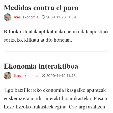
Medidas contra el paro
Ikasi ekonomia
|
2009-11-26 11:09
Bilboko Udalak aplikatutako neurriak lanpostuak
sortzeko, klikatu audio honetan.
Ekonomia interaktiboa
Ikasi ekonomia
|
2009-11-19 11:46
1.go batxillerreko ekonomia ikasgaiko apunteak
euskeraz eta modu interaktiboan ikasteko, Pasaia-
Lezo lizeoko irakasleek egina. Oso argi azaltzen