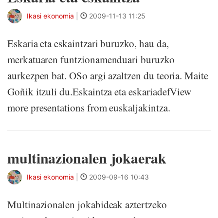
Ikasi ekonomia
|
2009-11-13 11:25
Eskaria eta eskaintzari buruzko, hau da,
merkatuaren funtzionamenduari buruzko
aurkezpen bat. OSo argi azaltzen du teoria. Maite
Goñik itzuli du.Eskaintza eta eskariadefView
more presentations from euskaljakintza.
multinazionalen jokaerak
Ikasi ekonomia
|
2009-09-16 10:43
Multinazionalen jokabideak aztertzeko