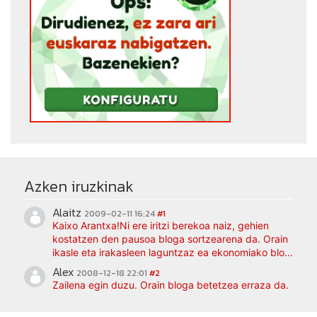
Azken iruzkinak
Alaitz
2009-02-11 16:24
#1
Kaixo Arantxa!Ni ere iritzi berekoa naiz, gehien
kostatzen den pausoa bloga sortzearena da. Orain
ikasle eta irakasleen laguntzaz ea ekonomiako blo...
Alex
2008-12-18 22:01
#2
Zailena egin duzu. Orain bloga betetzea erraza da.