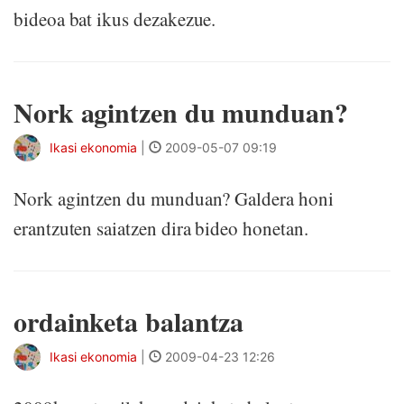
bideoa bat ikus dezakezue.
Nork agintzen du munduan?
Ikasi ekonomia
|
2009-05-07 09:19
Nork agintzen du munduan? Galdera honi
erantzuten saiatzen dira bideo honetan.
ordainketa balantza
Ikasi ekonomia
|
2009-04-23 12:26