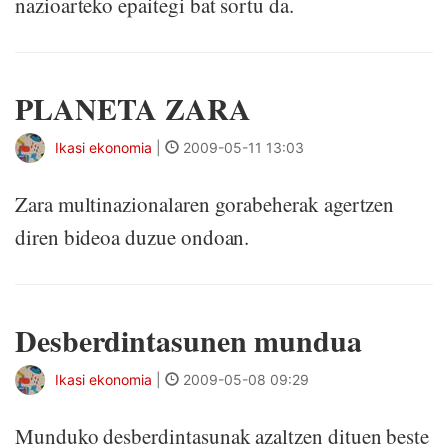
nazioarteko epaitegi bat sortu da.
PLANETA ZARA
Ikasi ekonomia
|
2009-05-11 13:03
Zara multinazionalaren gorabeherak agertzen
diren bideoa duzue ondoan.
Desberdintasunen mundua
Ikasi ekonomia
|
2009-05-08 09:29
Munduko desberdintasunak azaltzen dituen beste