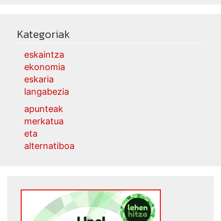
Kategoriak
eskaintza
ekonomia
eskaria
langabezia
apunteak
merkatua
eta
alternatiboa