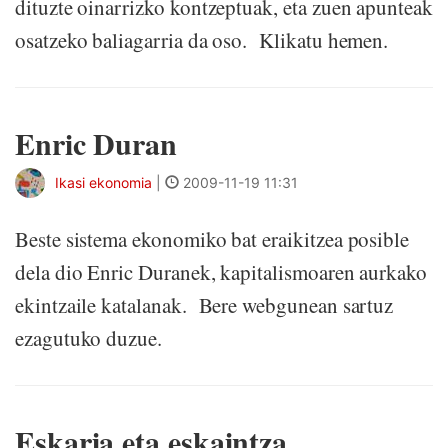
dituzte oinarrizko kontzeptuak, eta zuen apunteak
osatzeko baliagarria da oso. Klikatu hemen.
Enric Duran
Ikasi ekonomia
|
2009-11-19 11:31
Beste sistema ekonomiko bat eraikitzea posible
dela dio Enric Duranek, kapitalismoaren aurkako
ekintzaile katalanak. Bere webgunean sartuz
ezagutuko duzue.
Eskaria eta eskaintza