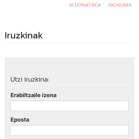
ALTERNATIBOA
EKONOMIA
Iruzkinak
Utzi iruzkina:
Erabiltzaile izena
Eposta